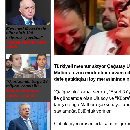
Məmməd Musayevlə
əlbir olub 100
milyonu “yeyiblər” -
Vəzifəli şəxslər həbs
edildi
Türkiyəli məşhur aktyor Çağatay U
Malbora uzun müddətdir davam ed
dəfə qatıldıqları toy mərasimində n
“Qardaşımla birgə 16
milyon vermişik” -
Tale Heydərovun
“Qafqazinfo” xəbər verir ki, “Eşref Rü
ifadəsi oxundu
ilə gündəmdə olan Ulusoy və “Kübra” s
tanış olduğu Malbora şəxsi həyatlar
saxlamağa üstünlük verirlər.
Cütlük toy mərasimində səmimi görüntü