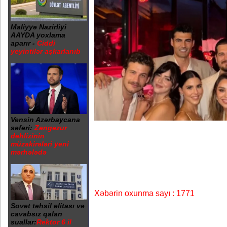
Maliyyə Nazirliyi
AAYDA yoxlama
aparır -
Ciddi
yeyintilər aşkarlanıb
Vensin Azərbaycana
səfəri:
Zəngəzur
dəhlizinin
müzakirələri yeni
mərhələdə
Xəbərin oxunma sayı : 1771
Sovet təhsil elitası və
cavabsız qalan
suallar:
Rektor 6 il