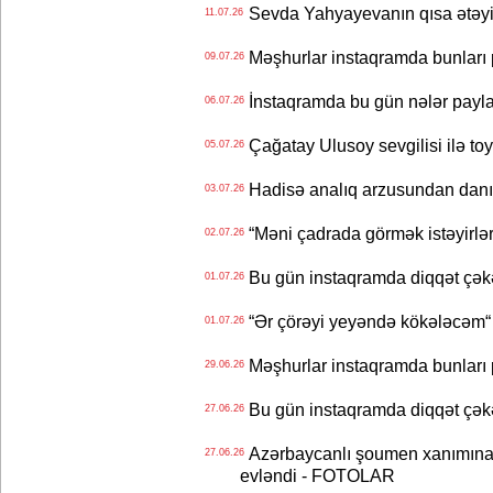
Sevda Yahyayevanın qısa ətəyi
11.07.26
Məşhurlar instaqramda bunları
09.07.26
İnstaqramda bu gün nələr payl
06.07.26
Çağatay Ulusoy sevgilisi ilə t
05.07.26
Hadisə analıq arzusundan danış
03.07.26
“Məni çadrada görmək istəyirlər
02.07.26
Bu gün instaqramda diqqət çə
01.07.26
“Ər çörəyi yeyəndə kökələcəm“ 
01.07.26
Məşhurlar instaqramda bunları
29.06.26
Bu gün instaqramda diqqət çə
27.06.26
Azərbaycanlı şoumen xanımına xə
27.06.26
evləndi - FOTOLAR