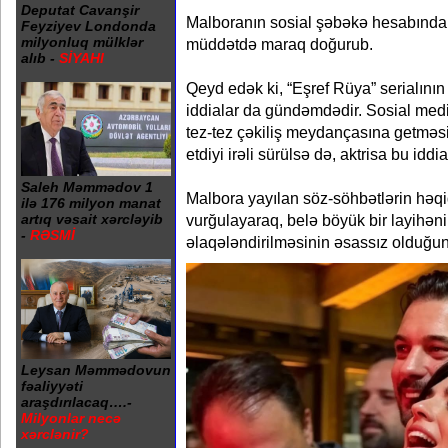
Deputat Cavanşir
Malboranın sosial şəbəkə hesabında p
Feyziyev Londonda
milyonluq mülklər
müddətdə maraq doğurub.
alıb -
SİYAHI
Qeyd edək ki, “Eşref Rüya” serialının f
iddialar da gündəmdədir. Sosial med
tez-tez çəkiliş meydançasına getməsin
etdiyi irəli sürülsə də, aktrisa bu iddi
Saleh Məmmədov 1
Malbora yayılan söz-söhbətlərin həqi
ilə 176 milyon manat
artıq vəsait xərcləyib
vurğulayaraq, belə böyük bir layihə
-
RƏSMİ
əlaqələndirilməsinin əsassız olduğun
Leysan Məmmədovun
fəaliyyəti
araşdırılacaq….-
Milyonlar necə
xərclənir?