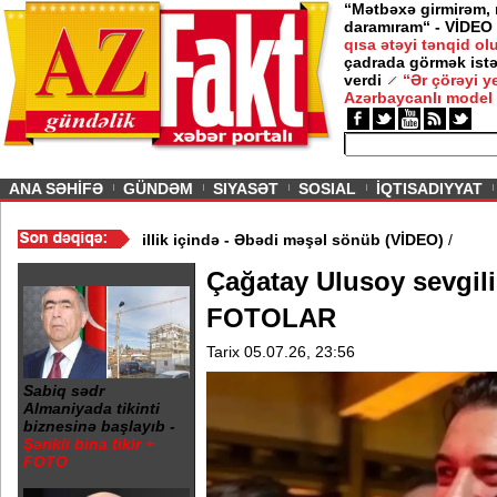
“Mətbəxə girmirəm,
daramıram“ - VİDEO
qısa ətəyi tənqid o
çadrada görmək istə
verdi
“Ər çörəyi 
Azərbaycanlı model
ious
ANA SƏHİFƏ
GÜNDƏM
SIYASƏT
SOSIAL
İQTISADIYYAT
rində 20 Yanvar abidəsi zibillik içində - Əbədi məşəl sönüb (VİDE
Çağatay Ulusoy sevgilis
FOTOLAR
Tarix 05.07.26, 23:56
Sabiq sədr
Almaniyada tikinti
biznesinə başlayıb -
Şərikli bina tikir +
FOTO