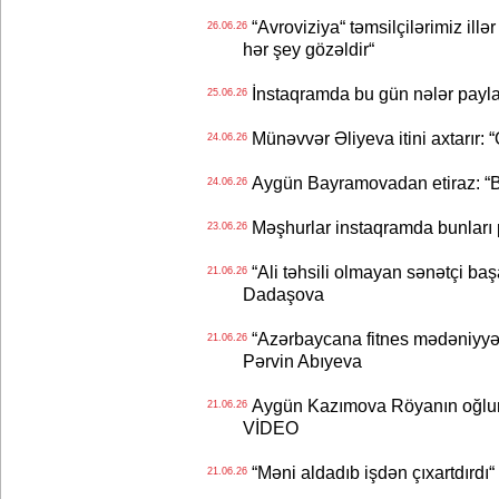
“Avroviziya“ təmsilçilərimiz illər 
26.06.26
hər şey gözəldir“
İnstaqramda bu gün nələr payl
25.06.26
Münəvvər Əliyeva itini axtarır: 
24.06.26
Aygün Bayramovadan etiraz: “B
24.06.26
Məşhurlar instaqramda bunları
23.06.26
“Ali təhsili olmayan sənətçi başa 
21.06.26
Dadaşova
“Azərbaycana fitnes mədəniyyət
21.06.26
Pərvin Abıyeva
Aygün Kazımova Röyanın oğlun
21.06.26
VİDEO
“Məni aldadıb işdən çıxartdırdı“ 
21.06.26