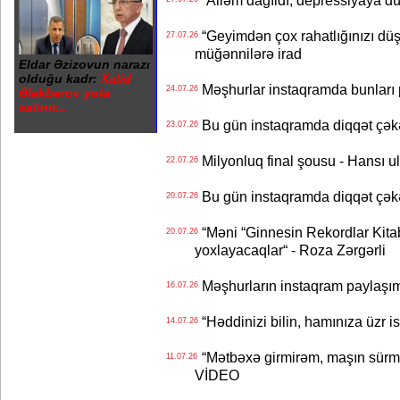
“Geyimdən çox rahatlığınızı dü
27.07.26
müğənnilərə irad
Eldar Əzizovun narazı
olduğu kadr:
Xalid
Məşhurlar instaqramda bunları
24.07.26
Ələkbərov yola
salınır...
Bu gün instaqramda diqqət çə
23.07.26
Milyonluq final şousu - Hansı u
22.07.26
Bu gün instaqramda diqqət çə
20.07.26
“Məni “Ginnesin Rekordlar Kitabı
20.07.26
yoxlayacaqlar“ - Roza Zərgərli
Məşhurların instaqram paylaşı
16.07.26
“Həddinizi bilin, hamınıza üzr 
14.07.26
“Mətbəxə girmirəm, maşın sürmü
11.07.26
VİDEO