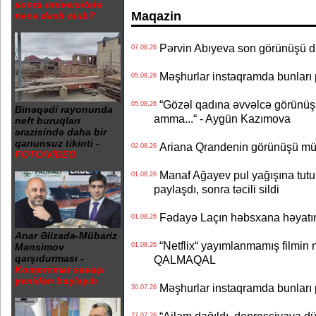
sonra universitetə
Maqazin
necə daxil olub?
Pərvin Abıyeva son görünüşü d
07.08.26
Məşhurlar instaqramda bunları
05.08.26
“Gözəl qadına əvvəlcə görünüşü
05.08.26
Binəqədi rayonunda
amma...“ - Aygün Kazımova
neft buruqları
ərazisində daha bir
qanunsuz tikinti -
Ariana Qrandenin görünüşü müz
02.08.26
FOTO/VİDEO
Manaf Ağayev pul yağışına tutul
01.08.26
paylaşdı, sonra təcili sildi
Fədayə Laçın həbsxana həyatı
01.08.26
Anar Əlizadə-Mübariz
“Netflix“ yayımlanmamış filmin nü
01.08.26
Mənsimov
qarşıdurması -
QALMAQAL
Kompromat savaşı
yenidən başlayıb
Məşhurlar instaqramda bunları
30.07.26
“Ailəm dağıldı, depressiyaya dü
27.07.26