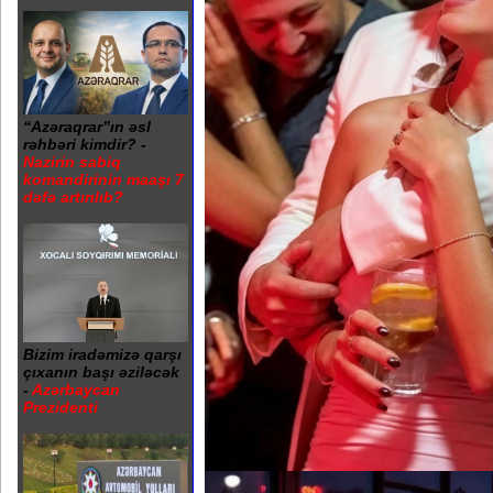
“Azəraqrar”ın əsl
rəhbəri kimdir? -
Nazirin sabiq
komandirinin maaşı 7
dəfə artırılıb?
Bizim iradəmizə qarşı
çıxanın başı əziləcək
-
Azərbaycan
Prezidenti