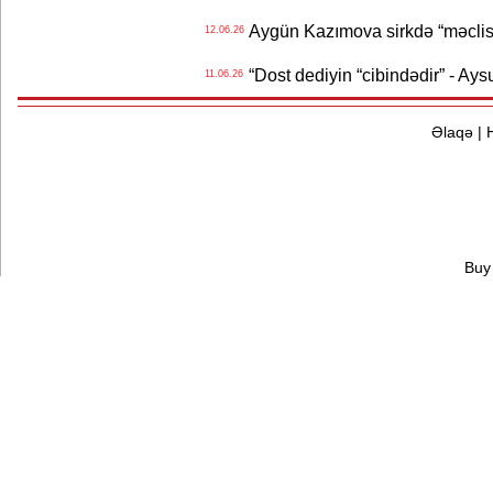
Aygün Kazımova sirkdə “məclis“
12.06.26
“Dost dediyin “cibindədir” - Ays
11.06.26
Əlaqə
|
Buy 