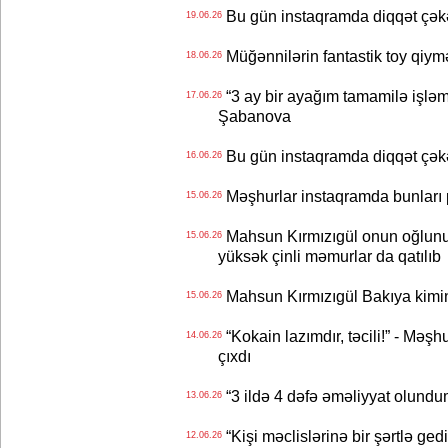
Bu gün instaqramda diqqət çə
19.06.26
Müğənnilərin fantastik toy qiymə
18.06.26
“3 ay bir ayağım tamamilə işləm
17.06.26
Şabanova
Bu gün instaqramda diqqət çə
16.06.26
Məşhurlar instaqramda bunları
15.06.26
Mahsun Kırmızıgül onun oğlunun
15.06.26
yüksək çinli məmurlar da qatılıb
Mahsun Kırmızıgül Bakıya kimin
15.06.26
“Kokain lazımdır, təcili!” - Məşh
14.06.26
çıxdı
“3 ildə 4 dəfə əməliyyat olundu
13.06.26
“Kişi məclislərinə bir şərtlə ge
12.06.26