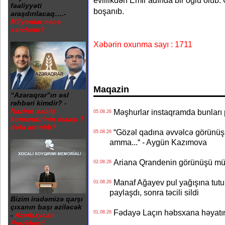
evlilikdən Emir adında bir oğlu olub.
fəaliyyəti
boşanıb.
araşdırılacaq….-
Milyonlar necə
xərclənir?
Xəbərin oxunma sayı : 1711
Maqazin
“Azəraqrar”ın əsl
rəhbəri kimdir? -
Nazirin sabiq
Məşhurlar instaqramda bunları
05.08.26
komandirinin maaşı 7
dəfə artırılıb?
“Gözəl qadına əvvəlcə görünüşü
05.08.26
amma...“ - Aygün Kazımova
Ariana Qrandenin görünüşü müz
02.08.26
Manaf Ağayev pul yağışına tutul
01.08.26
paylaşdı, sonra təcili sildi
Bizim iradəmizə qarşı
çıxanın başı əziləcək
Fədayə Laçın həbsxana həyatı
01.08.26
-
Azərbaycan
Prezidenti