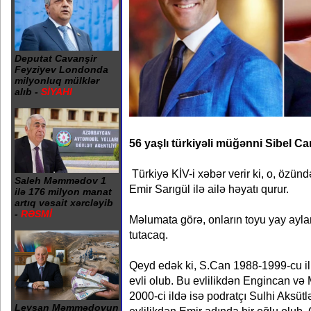
Deputat Cavanşir
Feyziyev Londonda
milyonluq mülklər
alıb -
SİYAHI
56 yaşlı türkiyəli müğənni Sibel Can
Türkiyə KİV-i xəbər verir ki, o, özün
Saleh Məmmədov 1
Emir Sarıgül ilə ailə həyatı qurur.
ilə 176 milyon manat
artıq vəsait xərcləyib
-
RƏSMİ
Məlumata görə, onların toyu yay ayl
tutacaq.
Qeyd edək ki, S.Can 1988-1999-cu il
evli olub. Bu evlilikdən Engincan və M
2000-ci ildə isə podratçı Sulhi Aksüt
Leysan Məmmədovun