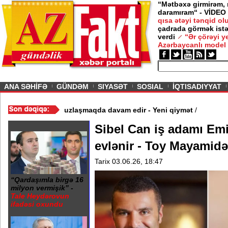
“Mətbəxə girmirəm,
daramıram“ - VİDEO
qısa ətəyi tənqid o
çadrada görmək istə
verdi
“Ər çörəyi 
Azərbaycanlı model
ious
ANA SƏHİFƏ
GÜNDƏM
SIYASƏT
SOSIAL
İQTISADIYYAT
deo
/
Azərbaycan nefti ucuzlaşmaqda davam edir - Yeni qiymət
/
Sibel Can iş adamı Emir
evlənir - Toy Mayamidə
Tarix 03.06.26, 18:47
“Qardaşımla birgə 16
milyon vermişik” -
Tale Heydərovun
ifadəsi oxundu