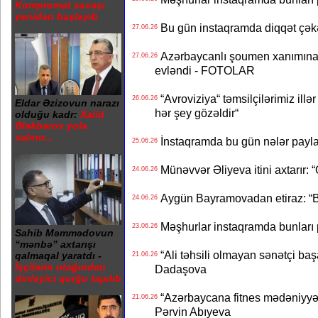
Kompromat savaşı
yenidən başlayıb
Bu gün instaqramda diqqət çə
27.06.26
Azərbaycanlı şoumen xanımına xə
27.06.26
evləndi - FOTOLAR
“Avroviziya“ təmsilçilərimiz illər 
26.06.26
Eldar Əzizovun narazı
hər şey gözəldir“
olduğu kadr:
Xalid
Ələkbərov yola
salınır...
İnstaqramda bu gün nələr payl
25.06.26
Münəvvər Əliyeva itini axtarır: 
24.06.26
Aygün Bayramovadan etiraz: “B
24.06.26
Məşhurlar instaqramda bunları
23.06.26
Sahib Məmmədovun
“mənbə” axtarışı
“Ali təhsili olmayan sənətçi başa 
qalmaqal yaratdı -
21.06.26
İşçilərin otağından
Dadaşova
dinləyici qurğu tapılıb
“Azərbaycana fitnes mədəniyyət
21.06.26
Pərvin Abıyeva