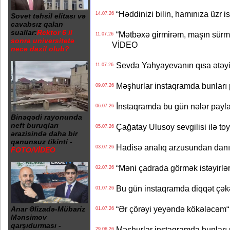
“Həddinizi bilin, hamınıza üzr 
14.07.26
Sovet təhsil elitası və
cavabsız qalan
suallar:
Rektor 6 il
“Mətbəxə girmirəm, maşın sürmü
11.07.26
sonra universitetə
VİDEO
necə daxil olub?
Sevda Yahyayevanın qısa ətəyi
11.07.26
Məşhurlar instaqramda bunları
09.07.26
İnstaqramda bu gün nələr payl
06.07.26
Binəqədi rayonunda
neft buruqları
Çağatay Ulusoy sevgilisi ilə t
05.07.26
ərazisində daha bir
qanunsuz tikinti -
Hadisə analıq arzusundan danış
03.07.26
FOTO/VİDEO
“Məni çadrada görmək istəyirlər
02.07.26
Bu gün instaqramda diqqət çə
01.07.26
“Ər çörəyi yeyəndə kökələcəm“ 
Anar Əlizadə-Mübariz
01.07.26
Mənsimov
qarşıdurması -
Məşhurlar instaqramda bunları
29.06.26