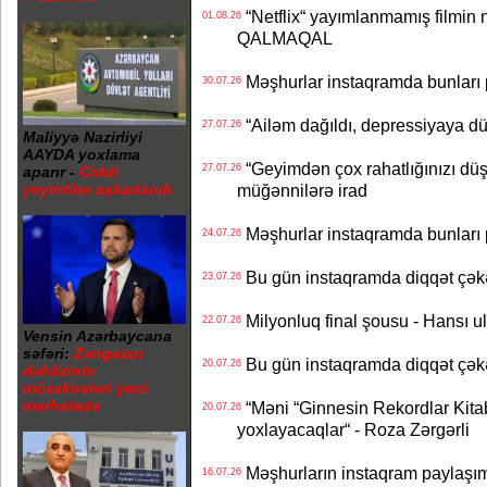
“Netflix“ yayımlanmamış filmin nü
01.08.26
QALMAQAL
Məşhurlar instaqramda bunları
30.07.26
“Ailəm dağıldı, depressiyaya dü
27.07.26
Maliyyə Nazirliyi
AAYDA yoxlama
“Geyimdən çox rahatlığınızı dü
27.07.26
aparır -
Ciddi
müğənnilərə irad
yeyintilər aşkarlanıb
Məşhurlar instaqramda bunları
24.07.26
Bu gün instaqramda diqqət çə
23.07.26
Milyonluq final şousu - Hansı u
22.07.26
Vensin Azərbaycana
səfəri:
Zəngəzur
Bu gün instaqramda diqqət çə
20.07.26
dəhlizinin
müzakirələri yeni
mərhələdə
“Məni “Ginnesin Rekordlar Kitabı
20.07.26
yoxlayacaqlar“ - Roza Zərgərli
Məşhurların instaqram paylaşı
16.07.26