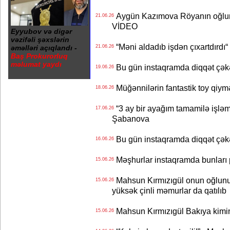
Aygün Kazımova Röyanın oğlun
21.06.26
VİDEO
Eyyubov və digər
vəzifəli şəxslərin
“Məni aldadıb işdən çıxartdırdı“ 
əməlləri açıqlandı -
21.06.26
Baş Prokurorluq
məlumat yaydı
Bu gün instaqramda diqqət çə
19.06.26
Müğənnilərin fantastik toy qiymə
18.06.26
“3 ay bir ayağım tamamilə işləm
17.06.26
Şabanova
Bu gün instaqramda diqqət çə
16.06.26
Məşhurlar instaqramda bunları
15.06.26
Mahsun Kırmızıgül onun oğlunun
15.06.26
yüksək çinli məmurlar da qatılıb
Mahsun Kırmızıgül Bakıya kimin
15.06.26