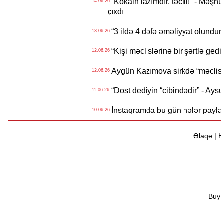
“Kokain lazımdır, təcili!” - Məşh
14.06.26
çıxdı
“3 ildə 4 dəfə əməliyyat olundu
13.06.26
“Kişi məclislərinə bir şərtlə ge
12.06.26
Aygün Kazımova sirkdə “məclis“
12.06.26
“Dost dediyin “cibindədir” - Ays
11.06.26
İnstaqramda bu gün nələr payl
10.06.26
Əlaqə
|
Buy 