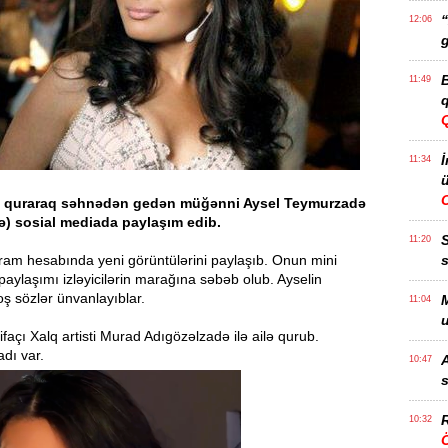
“
12:06
g
B
11:49
q
İ
11:34
ü
ilə quraraq səhnədən gedən müğənni Aysel Teymurzadə
ə) sosial mediada paylaşım edib.
11:20
ram hesabında yeni görüntülərini paylaşıb. Onun mini
s
aylaşımı izləyicilərin marağına səbəb olub. Ayselin
ş sözlər ünvanlayıblar.
M
11:04
u
ifaçı Xalq artisti Murad Adıgözəlzadə ilə ailə qurub.
adı var.
A
10:47
s
R
10:32
Ö