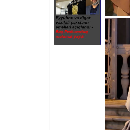
Eyyubov və digər
vəzifəli şəxslərin
əməlləri açıqlandı -
Baş Prokurorluq
məlumat yaydı