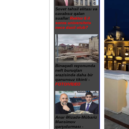
Sovet təhsil elitası və
cavabsız qalan
suallar:
Rektor 6 il
sonra universitetə
necə daxil olub?
Binəqədi rayonunda
neft buruqları
ərazisində daha bir
qanunsuz tikinti -
FOTO/VİDEO
Anar Əlizadə-Mübariz
Mənsimov
qarşıdurması -