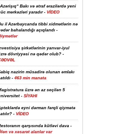
Azərişıq“ Bakı və ətraf ərazilərdə yeni
üc mərkəzləri yaradır -
VİDEO
u il Azərbaycanda tibbi xidmətlərin nə
ədər bahalandığı açıqlandı -
Qiymətlər
nvestisiya şirkətlərinin yanvar-iyul
zrə dövriyyəsi nə qədər olub? -
CƏDVƏL
Sabiq nazirin müsadirə olunan əmlakı
atıldı -
463 min manata
agistratura üzrə ən az seçilən 5
niversitet -
SİYAHI
pteklərdə eyni dərman fərqli qiymətə
atılır? -
VİDEO
estoranın qarşısında kütləvi dava -
lən və xəsarət alanlar var