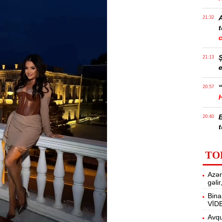
21:32
t
21:13
e
“
20:57
20:40
t
İ
20:25
TO
f
Azər
M
20:06
gəli
Bina
VİD
19:48
m
Avqu