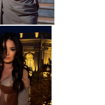
15:44
U
B
15:27
S
15:12
l
T
14:58
14:42
9
14:25
b