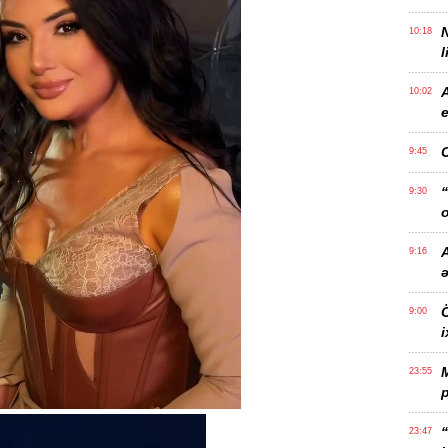
10:18
l
10:02
e
9:45
“
9:30
o
A
9:16
Ö
9:00
i
23:55
p
“
23:47