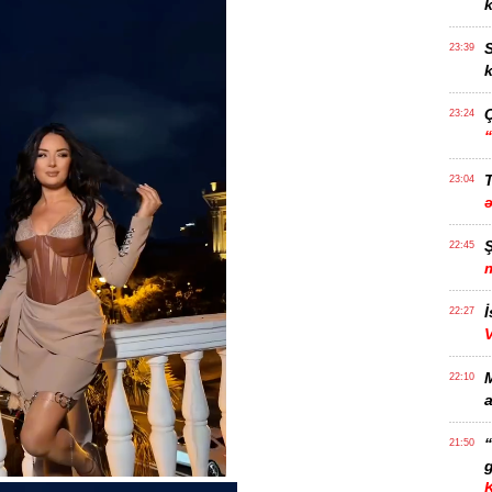
k
S
23:39
k
23:24
T
23:04
22:45
İ
22:27
22:10
a
21:50
g