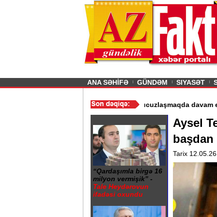
26
şın sürmürəm, saçımı
Previous
ANA SƏHİFƏ
GÜNDƏM
SIYASƏT
tlərin istismarı dayandırıldı - Video
/
Azərbaycan nefti ucuzlaşma
Aysel T
başdan 
Tarix 12.05.26
“Qardaşımla birgə 16
milyon vermişik” -
Tale Heydərovun
ifadəsi oxundu