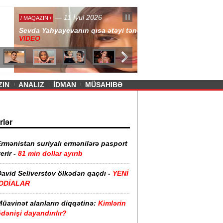
— 11 İyul 2026
ayevanın qısa ətəyi tənqid olundu -
ZIN
ANALIZ
İDMAN
MÜSAHIBƏ
rlər
rmənistan suriyalı ermənilərə pasport
erir -
81 min dollar ayırıb
David Seliverstov ölkədən qaçdı -
YENİ
İDDİALAR
Müavinət alanların diqqətinə:
Kimlərin
dənişi dayandırılır?