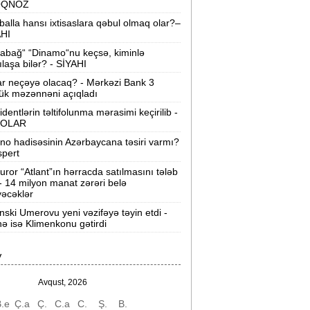
OQNOZ
“Wildberries” anbar tutumunun üçdə
balla hansı ixtisaslara qəbul olmaq olar?–
irini itirib -
21-ci hücum
AHI
abağ“ “Dinamo“nu keçsə, kiminlə
“Sea Breeze“də mənzil qiymətləri necə
ılaşa bilər? - SİYAHI
əyişir? -
Qiymətlər
ar neçəyə olacaq? - Mərkəzi Bank 3
ük məzənnəni açıqladı
Bakıda ticarət mərkəzində FACİƏ:
liftin
identlərin təltifolunma mərasimi keçirilib -
şaxtasına düşüb öldü
OLAR
ino hadisəsinin Azərbaycana təsiri varmı?
Pentaqondan kritik addım:
Rusiya və
spert
inə qarşı yeni plan
uror “Atlant”ın hərracda satılmasını tələb
 - 14 milyon manat zərəri belə
axçıvan Şəhər Poliklinikasında tibbi
əcəklər
rayış 60-80 manata satılır? -
VİDEO
nski Umerovu yeni vəzifəyə təyin etdi -
nə isə Klimenkonu gətirdi
olleclərdə ən yüksək təhsil haqqı
lan ixtisaslar -
SİYAHI
V
"Yəhudi David Seliverstov" Kazım
bbasov çıxdı! -
Bir dələduzla bağlı
Avqust, 2026
SENSASİON detallar
.e
Ç.a
Ç.
C.a
C.
Ş.
B.