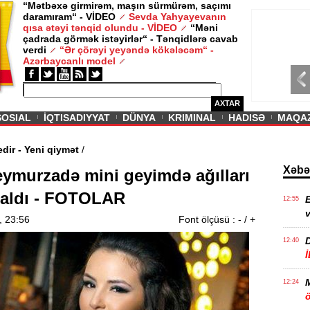
“Mətbəxə girmirəm, maşın sürmürəm, saçımı
daramıram“ - VİDEO
Sevda Yahyayevanın
/ MAQAZIN /
qısa ətəyi tənqid olundu - VİDEO
“Məni
çadrada görmək istəyirlər“ - Tənqidlərə cavab
Sevda Yahy
verdi
“Ər çörəyi yeyəndə kökələcəm“ -
VİDEO
Azərbaycanlı model
AXTAR
SOSIAL
İQTISADIYYAT
DÜNYA
KRIMINAL
HADISƏ
MAQA
qda davam edir - Yeni qiymət
/
Xəbə
eymurzadə mini geyimdə ağılları
aldı - FOTOLAR
E
12:55
v
, 23:56
Font ölçüsü :
-
/
+
12:40
12:24
ö