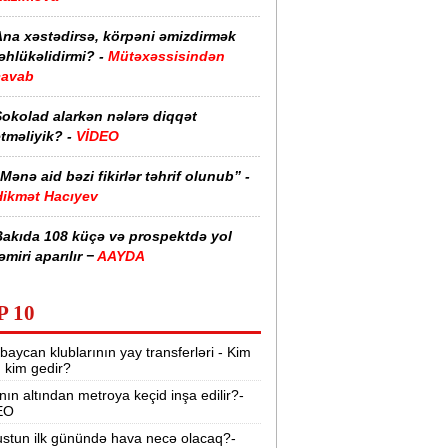
Ana xəstədirsə, körpəni əmizdirmək
əhlükəlidirmi? -
Mütəxəssisindən
cavab
Şokolad alarkən nələrə diqqət
tməliyik? -
VİDEO
Mənə aid bəzi fikirlər təhrif olunub” -
Hikmət Hacıyev
Bakıda 108 küçə və prospektdə yol
əmiri aparılır −
AAYDA
sti havada qəbul edilən bəzi dərmanlar
P 10
əsadlar törədə bilər -
VİDEO
baycan klublarının yay transferləri - Kim
üharibədə 3 400-dən çox iranlı və 18
r, kim gedir?
ABŞ hərbçisi həlak olub -
“Reuters“
nın altından metroya keçid inşa edilir?-
EO
BMT-dən dəhşətli xəbərdarlıq -
49
ilyon insan ac qala bilər
stun ilk günündə hava necə olacaq?-