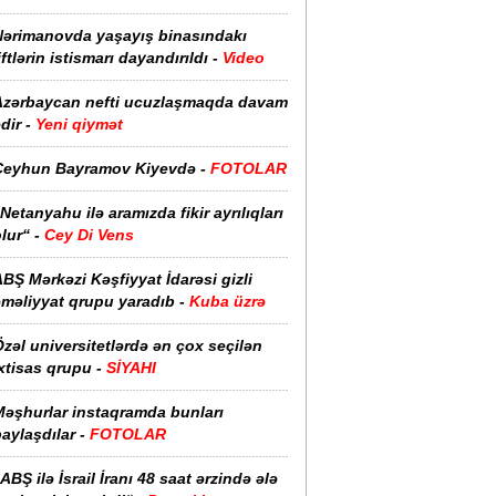
Nərimanovda yaşayış binasındakı
iftlərin istismarı dayandırıldı -
Video
Azərbaycan nefti ucuzlaşmaqda davam
dir -
Yeni qiymət
Ceyhun Bayramov Kiyevdə -
FOTOLAR
Netanyahu ilə aramızda fikir ayrılıqları
lur“ -
Cey Di Vens
BŞ Mərkəzi Kəşfiyyat İdarəsi gizli
əməliyyat qrupu yaradıb -
Kuba üzrə
zəl universitetlərdə ən çox seçilən
xtisas qrupu -
SİYAHI
Məşhurlar instaqramda bunları
aylaşdılar -
FOTOLAR
ABŞ ilə İsrail İranı 48 saat ərzində ələ