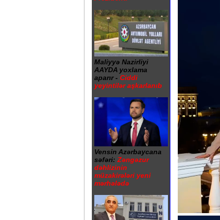
Maliyyə Nazirliyi
AAYDA yoxlama
aparır -
Ciddi
yeyintilər aşkarlanıb
Vensin Azərbaycana
səfəri:
Zəngəzur
dəhlizinin
müzakirələri yeni
mərhələdə