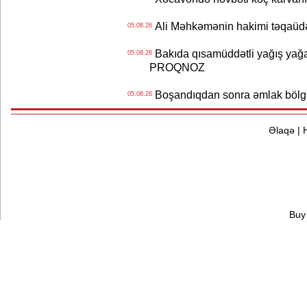
Ali Məhkəmənin hakimi təqaüdə
05.08.26
Bakıda qısamüddətli yağış yağa
05.08.26
PROQNOZ
Boşandıqdan sonra əmlak bölgü
05.08.26
Əlaqə
|
Buy 