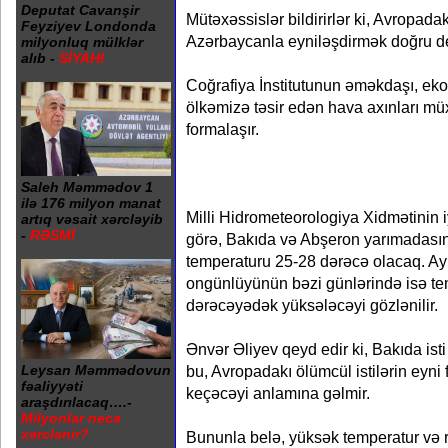
Deputat Cavanşir
Mütəxəssislər bildirirlər ki, Avropada
Feyziyev Londonda
Azərbaycanla eyniləşdirmək doğru de
milyonluq mülklər
alıb -
SİYAHI
Coğrafiya İnstitutunun əməkdaşı, ekolo
ölkəmizə təsir edən hava axınları müx
formalaşır.
Saleh Məmmədov 1
ilə 176 milyon manat
Milli Hidrometeorologiya Xidmətinin 
artıq vəsait xərcləyib
-
RƏSMİ
görə, Bakıda və Abşeron yarımadasın
temperaturu 25-28 dərəcə olacaq. Ayı
ongünlüyünün bəzi günlərində isə t
dərəcəyədək yüksələcəyi gözlənilir.
Ənvər Əliyev qeyd edir ki, Bakıda i
bu, Avropadakı ölümcül istilərin eyn
Leysan Məmmədovun
fəaliyyəti
keçəcəyi anlamına gəlmir.
araşdırılacaq….-
Milyonlar necə
xərclənir?
Bununla belə, yüksək temperatur və