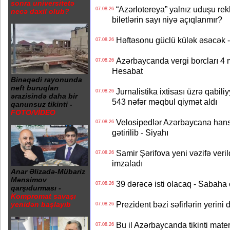
sonra universitetə
“Azərlotereya” yalnız uduşu rek
07.08.26
necə daxil olub?
biletlərin sayı niyə açıqlanmır?
Həftəsonu güclü külək əsəcə
07.08.26
Azərbaycanda vergi borcları 4 m
07.08.26
Hesabat
Binəqədi rayonunda
neft buruqları
Jurnalistika ixtisası üzrə qabiliy
07.08.26
ərazisində daha bir
543 nəfər məqbul qiymət aldı
qanunsuz tikinti -
FOTO/VİDEO
Velosipedlər Azərbaycana hans
07.08.26
gətirilib - Siyahı
Samir Şərifova yeni vəzifə veri
07.08.26
imzaladı
Anar Əlizadə-Mübariz
Mənsimov
39 dərəcə isti olacaq - Sabaha
07.08.26
qarşıdurması -
Kompromat savaşı
Prezident bəzi səfirlərin yeri
yenidən başlayıb
07.08.26
Bu il Azərbaycanda tikinti mater
07.08.26