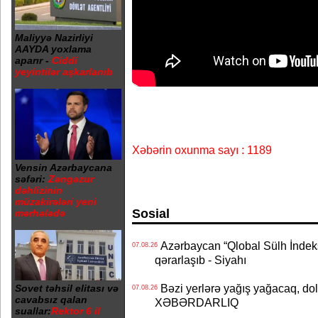
Maliyyə Nazirliyi
AAYDA yoxlama
aparır -
Ciddi
yeyintilər aşkarlanıb
Xəbərin oxunma sayı : 1189
Vensin Azərbaycana
səfəri:
Zəngəzur
dəhlizinin
müzakirələri yeni
Sosial
mərhələdə
Azərbaycan “Qlobal Sülh İndek
07.08.26
qərarlaşıb - Siyahı
Bəzi yerlərə yağış yağacaq, do
Sovet təhsil elitası və
07.08.26
cavabsız qalan
XƏBƏRDARLIQ
suallar:
Rektor 6 il