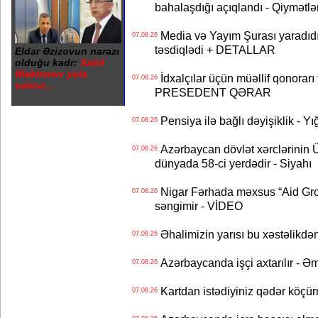
bahalaşdığı açıqlandı - Qiymətlə
Media və Yayım Şurası yaradıdı 
07.08.26
təsdiqlədi + DETALLAR
Eldar Əzizovun narazı
olduğu kadr:
Xalid
Ələkbərov yola
İdxalçılar üçün müəllif qonorarı
07.08.26
salınır...
PRESEDENT QƏRAR
Pensiya ilə bağlı dəyişiklik - Yı
07.08.26
Azərbaycan dövlət xərclərinin
07.08.26
dünyada 58-ci yerdədir - Siyahı
Nigar Fərhada məxsus “Aid Grou
07.08.26
səngimir - VİDEO
Əhalimizin yarısı bu xəstəlikdən
07.08.26
Azərbaycanda işçi axtarılır - Ə
07.08.26
Kartdan istədiyiniz qədər köçür
07.08.26