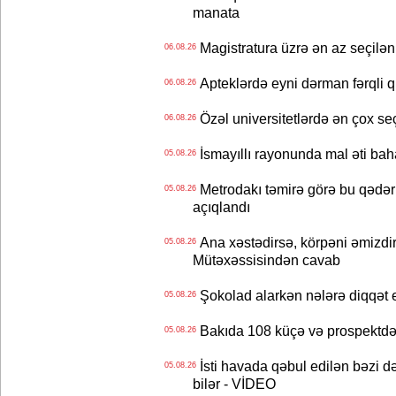
manata
Magistratura üzrə ən az seçilən 
06.08.26
Apteklərdə eyni dərman fərqli q
06.08.26
Özəl universitetlərdə ən çox seç
06.08.26
İsmayıllı rayonunda mal əti ba
05.08.26
Metrodakı təmirə görə bu qədər 
05.08.26
açıqlandı
Ana xəstədirsə, körpəni əmizdir
05.08.26
Mütəxəssisindən cavab
Şokolad alarkən nələrə diqqət 
05.08.26
Bakıda 108 küçə və prospektdə 
05.08.26
İsti havada qəbul edilən bəzi d
05.08.26
bilər - VİDEO