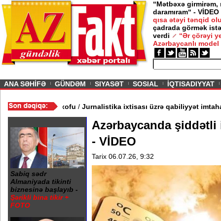
“Mətbəxə girmirəm,
daramıram“ - VİDEO
qısa ətəyi tənqid o
çadrada görmək istə
verdi
“Ər çörəyi 
Azərbaycanlı model
ious
ANA SƏHİFƏ
GÜNDƏM
SIYASƏT
SOSIAL
İQTISADIYYAT
b - Rusiya elitasında FSB xofu
/
Jurnalistika ixtisası üzrə qabiliy
Azərbaycanda şiddətli i
- VİDEO
Tarix 06.07.26, 9:32
Sabiq sədr
Almaniyada tikinti
biznesinə başlayıb -
Şərikli bina tikir +
FOTO