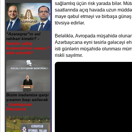
sağlamlıq üçün risk yarada bilər. Müt
saatlarında açıq havada uzun müddət
maye qəbul etməyi və birbaşa günə
tövsiyə edirlər.
“Azəraqrar”ın əsl
Beləliklə, Avropada müşahidə olunan 
rəhbəri kimdir? -
Azərbaycana eyni təsirlə gələcəyi eh
Nazirin sabiq
komandirinin maaşı 7
isti günlərin müşahidə olunması müm
dəfə artırılıb?
riskli sayılmır.
Bizim iradəmizə qarşı
çıxanın başı əziləcək
-
Azərbaycan
Prezidenti