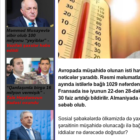
Məmməd Musayevlə
əlbir olub 100
milyonu “yeyiblər” -
Vəzifəli şəxslər həbs
edildi
Avropada müşahidə olunan isti hav
nəticələr yaradıb. Rəsmi məlumatla
ayında istilərlə bağlı 1029 nəfərdən
“Qardaşımla birgə 16
Fransada isə iyunun 22-dən 28-dək
milyon vermişik” -
30 faiz artdığı bildirilir. Almaniyad
Tale Heydərovun
ifadəsi oxundu
səbəb olub.
Sosial şəbəkələrdə ölkəmizdə də yax
şəraitinin müşahidə olunacağı ilə bağl
iddialar nə dərəcədə doğrudur?