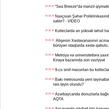
“Sea Breeze“də mənzil qiymətlər
05.08.26
Naxçıvan Şəhər Poliklinikasında
05.08.26
satılır? - VİDEO
Kolleclərdə ən yüksək təhsil haq
05.08.26
Abşeron Xəstəxanasının acınaca
05.08.26
bürüyən otaqlarda xəstə qəbulu..
Metroya və universitetlərə yaxın
05.08.26
Kirayə bazarında son vəziyyət
9-cu sinif məzunları bu kolleclə
05.08.26
Bakı metrosunda yeni təyinatlar
05.08.26
rəis təyin olundu?
Azərbaycanda donuzlarla bağlı m
05.08.26
AQTA
Xocavəndə növbəti köç karvanı
05.08.26