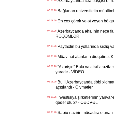
Azərbaycanda icra başçısı olma
07.08.26
Bağlanan universitetin müəllimlər
07.08.26
Ən çox çörək və ət yeyən bölgə
07.08.26
Azərbaycanda əhalinin neçə faizi 
07.08.26
RƏQƏMLƏR
Paytaxtın bu yollarında sıxlıq v
07.08.26
Müavinət alanların diqqətinə: Ki
06.08.26
“Azərişıq“ Bakı və ətraf ərazilə
06.08.26
yaradır - VİDEO
Bu il Azərbaycanda tibbi xidmət
06.08.26
açıqlandı - Qiymətlər
İnvestisiya şirkətlərinin yanvar-
06.08.26
qədər olub? - CƏDVƏL
Sabiq nazirin müsadirə olunan ə
06.08.26