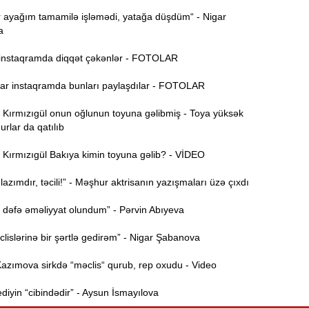
B
11:49
r ayağım tamamilə işləmədi, yatağa düşdüm“ - Nigar
q
a
nstaqramda diqqət çəkənlər - FOTOLAR
İ
11:34
ü
r instaqramda bunları paylaşdılar - FOTOLAR
ırmızıgül onun oğlunun toyuna gəlibmiş - Toya yüksək
11:20
urlar da qatılıb
s
ırmızıgül Bakıya kimin toyuna gəlib? - VİDEO
M
11:04
u
azımdır, təcili!” - Məşhur aktrisanın yazışmaları üzə çıxdı
A
10:47
 dəfə əməliyyat olundum” - Pərvin Abıyeva
s
lislərinə bir şərtlə gedirəm” - Nigar Şabanova
R
10:32
Ö
zımova sirkdə “məclis“ qurub, rep oxudu - Video
10:18
iyin “cibindədir” - Aysun İsmayılova
l