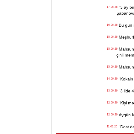
“3 ay bi
17.06.26
Şabanov
Bu gün i
16.06.26
Məşhurla
15.06.26
Mahsun K
15.06.26
çinli məm
Mahsun K
15.06.26
“Kokain l
14.06.26
“3 ildə 4
13.06.26
“Kişi məc
12.06.26
Aygün Ka
12.06.26
“Dost ded
11.06.26