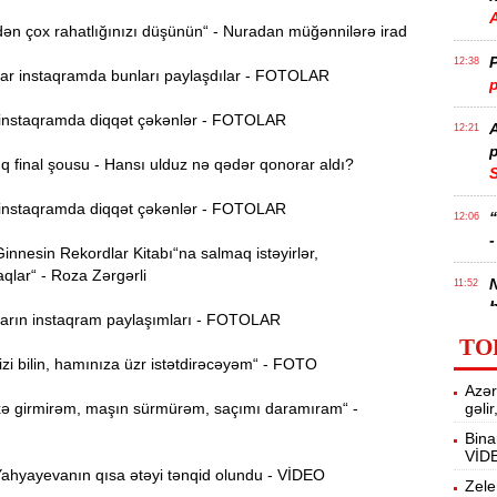
n çox rahatlığınızı düşünün“ - Nuradan müğənnilərə irad
P
12:38
r instaqramda bunları paylaşdılar - FOTOLAR
p
nstaqramda diqqət çəkənlər - FOTOLAR
12:21
p
 final şousu - Hansı ulduz nə qədər qonorar aldı?
S
nstaqramda diqqət çəkənlər - FOTOLAR
12:06
-
nnesin Rekordlar Kitabı“na salmaq istəyirlər,
qlar“ - Roza Zərgərli
11:52
b
rın instaqram paylaşımları - FOTOLAR
TO
Ə
11:36
i bilin, hamınıza üzr istətdirəcəyəm“ - FOTO
ə
Azər
 girmirəm, maşın sürmürəm, saçımı daramıram“ -
gəli
A
11:19
Bina
VİD
hyayevanın qısa ətəyi tənqid olundu - VİDEO
11:04
Zele