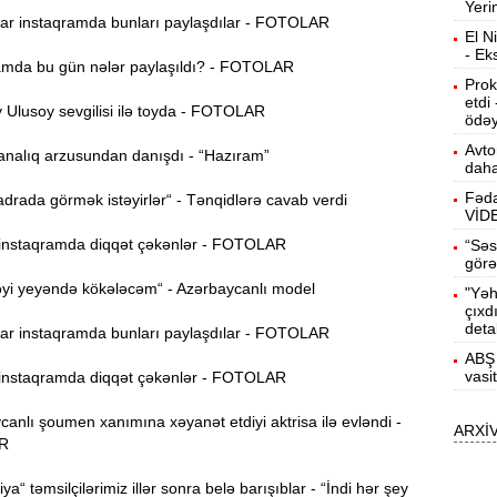
Yeri
b
r instaqramda bunları paylaşdılar - FOTOLAR
El N
- Ek
10:50
mda bu gün nələr paylaşıldı? - FOTOLAR
h
Prok
etdi
Ulusoy sevgilisi ilə toyda - FOTOLAR
ödəy
10:34
Avto
nalıq arzusundan danışdı - “Hazıram”
r
daha
Fəda
rada görmək istəyirlər“ - Tənqidlərə cavab verdi
B
10:17
VİD
n
nstaqramda diqqət çəkənlər - FOTOLAR
“Səs
görə
P
10:02
yi yeyəndə kökələcəm“ - Azərbaycanlı model
"Yəh
çıxd
deta
r instaqramda bunları paylaşdılar - FOTOLAR
I
9:48
ABŞ 
E
vasi
nstaqramda diqqət çəkənlər - FOTOLAR
9:32
nlı şoumen xanımına xəyanət etdiyi aktrisa ilə evləndi -
ARXİ
g
R
Ə
9:15
ya“ təmsilçilərimiz illər sonra belə barışıblar - “İndi hər şey