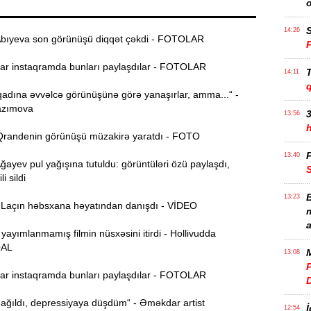
S
14:26
bıyeva son görünüşü diqqət çəkdi - FOTOLAR
r instaqramda bunları paylaşdılar - FOTOLAR
T
14:11
adına əvvəlcə görünüşünə görə yanaşırlar, amma...“ -
azımova
3
13:56
randenin görünüşü müzakirə yaratdı - FOTO
P
13:40
yev pul yağışına tutuldu: görüntüləri özü paylaşdı,
i sildi
B
13:23
açın həbsxana həyatından danışdı - VİDEO
m
a
 yayımlanmamış filmin nüsxəsini itirdi - Hollivudda
AL
M
13:08
P
r instaqramda bunları paylaşdılar - FOTOLAR
ağıldı, depressiyaya düşdüm“ - Əməkdar artist
İ
12:54