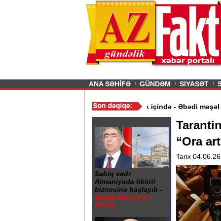
26
şın sürmürəm, saçımı
Previous
ANA SƏHİFƏ
GÜNDƏM
SIYASƏT
ymət aldı
/
Gəncə şəhərində 20 Yanvar abidəsi zibillik içində - Əb
Tarantin
“Ora art
Tarix 04.06.26
Sabiq sədr
Almaniyada tikinti
biznesinə başlayıb -
Şərikli bina tikir +
FOTO