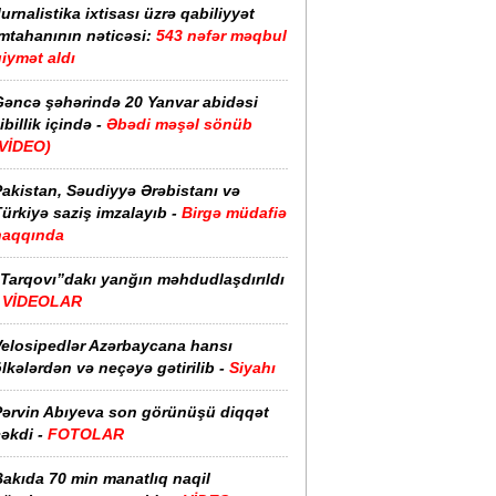
urnalistika ixtisası üzrə qabiliyyət
imtahanının nəticəsi:
543 nəfər məqbul
iymət aldı
Gəncə şəhərində 20 Yanvar abidəsi
ibillik içində -
Əbədi məşəl sönüb
(VİDEO)
akistan, Səudiyyə Ərəbistanı və
ürkiyə saziş imzalayıb -
Birgə müdafiə
haqqında
“Tarqovı”dakı yanğın məhdudlaşdırıldı
-
VİDEOLAR
Velosipedlər Azərbaycana hansı
lkələrdən və neçəyə gətirilib -
Siyahı
Pərvin Abıyeva son görünüşü diqqət
əkdi -
FOTOLAR
Bakıda 70 min manatlıq naqil