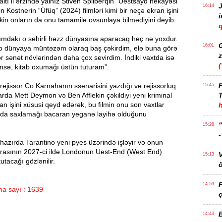
altı il ərzində yalnız Stiven Spilberqin “Uestsayd hekayəsi”
J
16:14
n Kostnerin “Üfüq” (2024) filmləri kimi bir neçə ekran işini
akin onların da onu tamamilə ovsunlaya bilmədiyini deyib:
q
rımdakı o sehirli həzz dünyasına aparacaq heç nə yoxdur.
16:01
o dünyaya müntəzəm olaraq baş çəkirdim, elə buna görə
z
r sənət növlərindən daha çox sevirdim. İndiki vaxtda isə
nsə, kitab oxumağı üstün tuturam”.
P
rejissor Co Karnahanın ssenarisini yazdığı və rejissorluq
15:45
llarda Mett Deymon və Ben Afflekin çəkildiyi yeni kriminal
T
ekran işini xüsusi qeyd edərək, bu filmin onu son vaxtlar
nda saxlamağı bacaran yeganə layihə olduğunu
15:28
hazırda Tarantino yeni pyes üzərində işləyir və onun
asının 2027-ci ildə Londonun Uest-End (West End)
15:13
utacağı gözlənilir.
ö
14:59
a sayı : 1639
ç
14:43