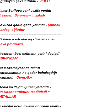
oğurlayan şəxs tutuldu -
VİDEO
amir Şərifova yeni vəzifə verildi -
Prezident Sərəncam imzaladı
ovuzda qadın qətlə yetirildi -
Şübhəli
qardaşı oğludur
9 dərəcə isti olacaq -
Sabaha olan
hava proqnozu
rezident bəzi səfirlərin yerini dəyişdi -
SƏRƏNCAM
u il Azərbaycanda tikinti
ateriallarının nə qədər bahalaşdığı
çıqlandı -
Qiymətlər
edia və Yayım Şurası yaradıdı -
rezident strukturu təsdiqlədi +
DETALLAR
dxalçılar üçün müəllif qonorarı tələbi -