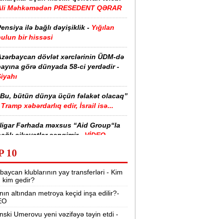
Ali Məhkəmədən PRESEDENT QƏRAR
ensiya ilə bağlı dəyişiklik -
Yığılan
ulun bir hissəsi
Azərbaycan dövlət xərclərinin ÜDM-də
ayına görə dünyada 58-ci yerdədir -
iyahı
“Bu, bütün dünya üçün fəlakət olacaq”
Tramp xəbərdarlıq edir, İsrail isə...
Nigar Fərhada məxsus “Aid Group“la
ağlı şikayətlər səngimir -
VİDEO
P 10
halimizin yarısı bu xəstəlikdən
ziyyət çəkir -
Səbəb
baycan klublarının yay transferləri - Kim
r, kim gedir?
zərbaycanda işçi axtarılır -
nın altından metroya keçid inşa edilir?-
Əməkhaqqı 10 min manatdır
EO
Kartdan istədiyiniz qədər köçürmə edə
nski Umerovu yeni vəzifəyə təyin etdi -