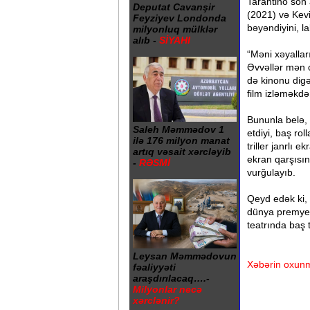
Tarantino son 
Deputat Cavanşir
(2021) və Kevi
Feyziyev Londonda
bəyəndiyini, l
milyonluq mülklər
alıb -
SİYAHI
“Məni xəyalla
Əvvəllər mən 
də kinonu digə
film izləməkdə
Bununla belə, 
Saleh Məmmədov 1
etdiyi, baş ro
ilə 176 milyon manat
triller janrlı 
artıq vəsait xərcləyib
ekran qarşısı
-
RƏSMİ
vurğulayıb.
Qeyd edək ki, 
dünya premyer
teatrında baş t
Leysan Məmmədovun
Xəbərin oxunm
fəaliyyəti
araşdırılacaq….-
Milyonlar necə
xərclənir?