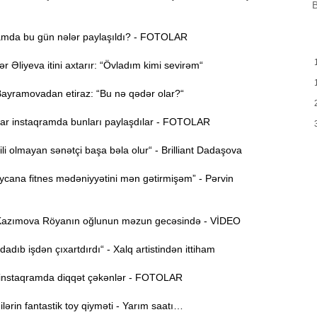
B
H
9:00
mda bu gün nələr paylaşıldı? - FOTOLAR
Y
Əliyeva itini axtarır: “Övladım kimi sevirəm“
A
8:46
t
yramovadan etiraz: “Bu nə qədər olar?“
P
8:30
r instaqramda bunları paylaşdılar - FOTOLAR
ili olmayan sənətçi başa bəla olur“ - Brilliant Dadaşova
E
12:55
v
cana fitnes mədəniyyətini mən gətirmişəm” - Pərvin
12:40
azımova Röyanın oğlunun məzun gecəsində - VİDEO
12:24
adıb işdən çıxartdırdı“ - Xalq artistindən ittiham
ö
nstaqramda diqqət çəkənlər - FOTOLAR
“
12:06
g
rin fantastik toy qiyməti - Yarım saatı…