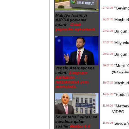
“Geyimdə
27.07.26
Maliyyə Nazirliyi
Məşhurla
AAYDA yoxlama
24.07.26
aparır -
Ciddi
yeyintilər aşkarlanıb
Bu gün i
23.07.26
Milyonluq
22.07.26
Bu gün i
20.07.26
“Məni “Gi
20.07.26
Vensin Azərbaycana
yoxlayaca
səfəri:
Zəngəzur
dəhlizinin
müzakirələri yeni
Məşhurla
16.07.26
mərhələdə
“Həddiniz
14.07.26
“Mətbəxə
11.07.26
VİDEO
Sovet təhsil elitası və
cavabsız qalan
Sevda Ya
11.07.26
suallar:
Rektor 6 il