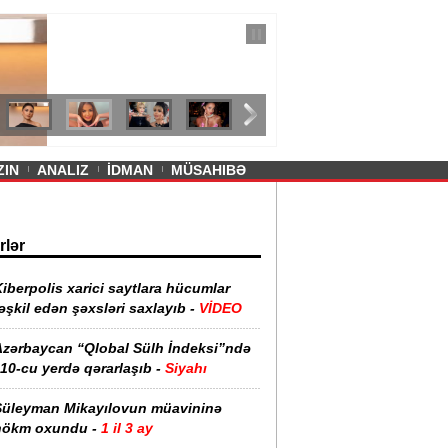
— 11 İyul 2026
ayevanın qısa ətəyi tənqid olundu -
ZIN
ANALIZ
İDMAN
MÜSAHIBƏ
rlər
iberpolis xarici saytlara hücumlar
əşkil edən şəxsləri saxlayıb -
VİDEO
Azərbaycan “Qlobal Sülh İndeksi”ndə
10-cu yerdə qərarlaşıb -
Siyahı
Süleyman Mikayılovun müavininə
hökm oxundu -
1 il 3 ay