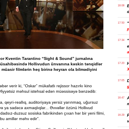
B
18:08
17:50
17:34
e
or Kventin Tarantino “Sight & Sound” jurnalına
müsahibəsində Hollivudun ünvanına kəskin tənqidlər
17:20
 müasir filmlərin heç birinə heyran ola bilmədiyini
D
17:05
bər verir ki, “Oskar” mükafatlı rejissor hazırkı kino
yfiyyətsiz məhsul istehsal edən müəssisəyə bənzədib:
A
16:47
, qeyri-reallıq, auditoriyaya yersiz yarınmaq, uğursuz
m
və ya sadəcə axmaqlıqlar... Əvvəllər özünü Hollivud
dadsız-duzsuz sosiska fabrikindən çıxan hər bir yeni filmi,
P
16:29
bu amillər məhv edir”.
v