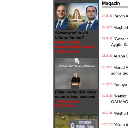
Maqazin
Pərvin A
07.08.26
Məşhurla
05.08.26
“Azəraqrar”ın əsl
rəhbəri kimdir? -
“Gözəl q
05.08.26
Nazirin sabiq
Aygün K
komandirinin maaşı 7
dəfə artırılıb?
Ariana Q
02.08.26
Manaf Ağa
01.08.26
sonra təcil
Fədayə L
01.08.26
Bizim iradəmizə qarşı
“Netflix“
01.08.26
çıxanın başı əziləcək
-
Azərbaycan
QALMAQ
Prezidenti
Məşhurla
30.07.26
“Ailəm d
27.07.26