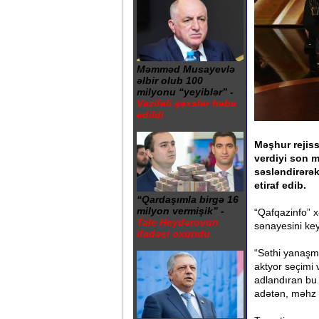
Məmməd Musayevlə
əlbir olub 100
milyonu “yeyiblər” -
Vəzifəli şəxslər həbs
edildi
Məşhur rejiss
verdiyi son 
səsləndirərək
etiraf edib.
“Qardaşımla birgə 16
milyon vermişik” -
“Qafqazinfo” xə
Tale Heydərovun
sənayesini ke
ifadəsi oxundu
“Səthi yanaşma
aktyor seçimi 
adlandıran bu 
adətən, məhz 