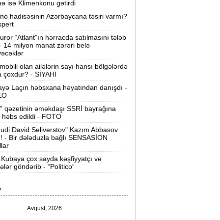
nə isə Klimenkonu gətirdi
ilərsiniz -
VİDEO
ino hadisəsinin Azərbaycana təsiri varmı?
Ər-arvadın yanaraq ölməsinə görə
spert
əbs edilən var -
Evdən 15 min də
uror “Atlant”ın hərracda satılmasını tələb
oğurlanıb
 - 14 milyon manat zərəri belə
əcəklər
Azərbaycanda icra başçısı olmayan
mobili olan ailələrin sayı hansı bölgələrdə
ayonlar -
SİYAHI
 çoxdur? - SİYAHI
yə Laçın həbsxana həyatından danışdı -
ağlanan universitetin müəllimləri
EO
arazıdır -
İşsiz qalıblar
” qəzetinin əməkdaşı SSRİ bayrağına
 həbs edildi - FOTO
akistanda leysan yağışları -
150-dən
udi David Seliverstov" Kazım Abbasov
çox insan ölüb
ı! - Bir dələduzla bağlı SENSASİON
llar
I Qaregin məhkəmə qarşısına çıxarılır -
Kubaya çox sayda kəşfiyyatçı və
rmənistan tarixində ilk
tələr göndərib - “Politico“
“ABŞ-ın İrana genişmiqyaslı hücumu
V
özlənilir“ -
Qalibaf
Avqust, 2026
n çox çörək və ət yeyən bölgələr -