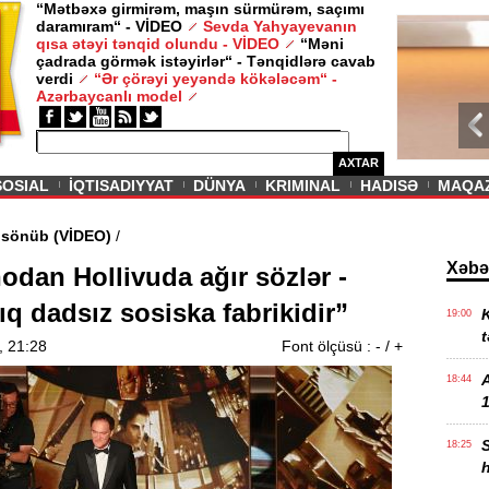
“Mətbəxə girmirəm, maşın sürmürəm, saçımı
daramıram“ - VİDEO
Sevda Yahyayevanın
/ MAQAZIN /
qısa ətəyi tənqid olundu - VİDEO
“Məni
çadrada görmək istəyirlər“ - Tənqidlərə cavab
Sevda Yahy
verdi
“Ər çörəyi yeyəndə kökələcəm“ -
VİDEO
Azərbaycanlı model
AXTAR
SOSIAL
İQTISADIYYAT
DÜNYA
KRIMINAL
HADISƏ
MAQA
ədi məşəl sönüb (VİDEO)
/
Xəbə
odan Hollivuda ağır sözlər -
ıq dadsız sosiska fabrikidir”
K
19:00
t
, 21:28
Font ölçüsü :
-
/
+
18:44
1
18:25