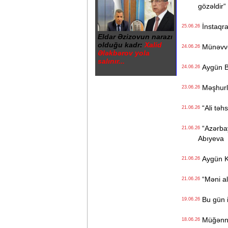
gözəldir“
İnstaqra
25.06.26
Eldar Əzizovun narazı
olduğu kadr:
Xalid
Münəvvər 
24.06.26
Ələkbərov yola
salınır...
Aygün Ba
24.06.26
Məşhurla
23.06.26
“Ali təhs
21.06.26
“Azərbay
21.06.26
Abıyeva
Aygün K
21.06.26
“Məni ald
21.06.26
Bu gün i
19.06.26
Müğənnilə
18.06.26