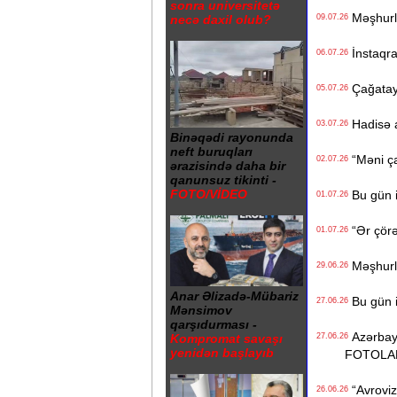
sonra universitetə
Məşhurla
necə daxil olub?
09.07.26
İnstaqra
06.07.26
Çağatay 
05.07.26
Hadisə a
03.07.26
Binəqədi rayonunda
neft buruqları
“Məni çad
02.07.26
ərazisində daha bir
qanunsuz tikinti -
FOTO/VİDEO
Bu gün i
01.07.26
“Ər çörə
01.07.26
Məşhurla
29.06.26
Anar Əlizadə-Mübariz
Bu gün i
27.06.26
Mənsimov
qarşıdurması -
Azərbayca
27.06.26
Kompromat savaşı
yenidən başlayıb
FOTOLA
“Avrovizi
26.06.26