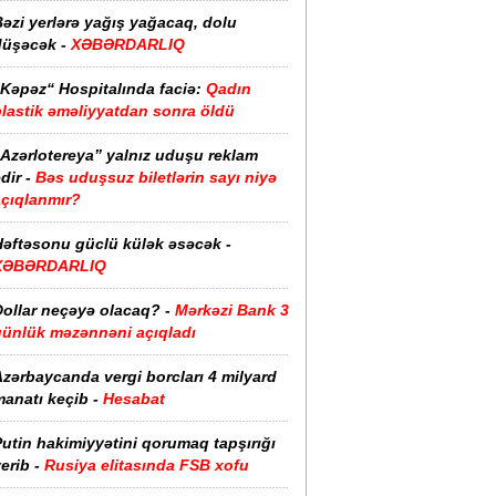
əzi yerlərə yağış yağacaq, dolu
düşəcək -
XƏBƏRDARLIQ
“Kəpəz“ Hospitalında faciə:
Qadın
plastik əməliyyatdan sonra öldü
“Azərlotereya” yalnız uduşu reklam
dir -
Bəs uduşsuz biletlərin sayı niyə
açıqlanmır?
Həftəsonu güclü külək əsəcək -
XƏBƏRDARLIQ
ollar neçəyə olacaq? -
Mərkəzi Bank 3
günlük məzənnəni açıqladı
zərbaycanda vergi borcları 4 milyard
anatı keçib -
Hesabat
utin hakimiyyətini qorumaq tapşırığı
erib -
Rusiya elitasında FSB xofu