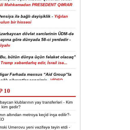
Ali Məhkəmədən PRESEDENT QƏRAR
ensiya ilə bağlı dəyişiklik -
Yığılan
ulun bir hissəsi
Azərbaycan dövlət xərclərinin ÜDM-də
ayına görə dünyada 58-ci yerdədir -
iyahı
“Bu, bütün dünya üçün fəlakət olacaq”
Tramp xəbərdarlıq edir, İsrail isə...
Nigar Fərhada məxsus “Aid Group“la
ağlı şikayətlər səngimir -
VİDEO
P 10
halimizin yarısı bu xəstəlikdən
ziyyət çəkir -
Səbəb
baycan klublarının yay transferləri - Kim
r, kim gedir?
zərbaycanda işçi axtarılır -
nın altından metroya keçid inşa edilir?-
Əməkhaqqı 10 min manatdır
EO
Kartdan istədiyiniz qədər köçürmə edə
nski Umerovu yeni vəzifəyə təyin etdi -