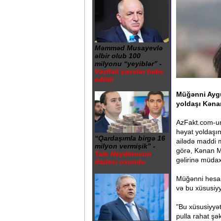
Məmməd Musayevlə
əlbir olub 100
milyonu “yeyiblər” -
Vəzifəli şəxslər həbs
edildi
Müğənni Aygü
yoldaşı Kəna
AzFakt.com-un 
həyat yoldaşın
“Qardaşımla birgə 16
ailədə maddi 
milyon vermişik” -
görə, Kənan M
Tale Heydərovun
gəlirinə müdax
ifadəsi oxundu
Müğənni hesab 
və bu xüsusiy
"Bu xüsusiyyət
pulla rahat ş