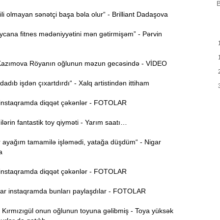
B
ili olmayan sənətçi başa bəla olur“ - Brilliant Dadaşova
H
9:00
Y
cana fitnes mədəniyyətini mən gətirmişəm” - Pərvin
A
8:46
t
azımova Röyanın oğlunun məzun gecəsində - VİDEO
P
8:30
adıb işdən çıxartdırdı“ - Xalq artistindən ittiham
nstaqramda diqqət çəkənlər - FOTOLAR
E
12:55
v
rin fantastik toy qiyməti - Yarım saatı…
12:40
r ayağım tamamilə işləmədi, yatağa düşdüm“ - Nigar
a
12:24
nstaqramda diqqət çəkənlər - FOTOLAR
ö
r instaqramda bunları paylaşdılar - FOTOLAR
“
12:06
g
ırmızıgül onun oğlunun toyuna gəlibmiş - Toya yüksək