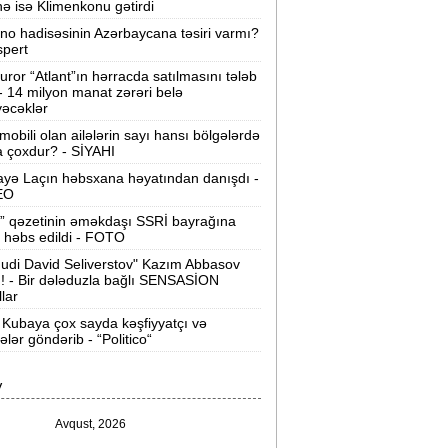
nə isə Klimenkonu gətirdi
ilərsiniz -
VİDEO
ino hadisəsinin Azərbaycana təsiri varmı?
Ər-arvadın yanaraq ölməsinə görə
spert
əbs edilən var -
Evdən 15 min də
uror “Atlant”ın hərracda satılmasını tələb
oğurlanıb
 - 14 milyon manat zərəri belə
əcəklər
Azərbaycanda icra başçısı olmayan
mobili olan ailələrin sayı hansı bölgələrdə
ayonlar -
SİYAHI
 çoxdur? - SİYAHI
yə Laçın həbsxana həyatından danışdı -
ağlanan universitetin müəllimləri
EO
arazıdır -
İşsiz qalıblar
” qəzetinin əməkdaşı SSRİ bayrağına
 həbs edildi - FOTO
akistanda leysan yağışları -
150-dən
udi David Seliverstov" Kazım Abbasov
çox insan ölüb
ı! - Bir dələduzla bağlı SENSASİON
llar
I Qaregin məhkəmə qarşısına çıxarılır -
Kubaya çox sayda kəşfiyyatçı və
rmənistan tarixində ilk
tələr göndərib - “Politico“
“ABŞ-ın İrana genişmiqyaslı hücumu
V
özlənilir“ -
Qalibaf
Avqust, 2026
n çox çörək və ət yeyən bölgələr -