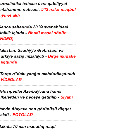
urnalistika ixtisası üzrə qabiliyyət
imtahanının nəticəsi:
543 nəfər məqbul
iymət aldı
Gəncə şəhərində 20 Yanvar abidəsi
ibillik içində -
Əbədi məşəl sönüb
(VİDEO)
akistan, Səudiyyə Ərəbistanı və
ürkiyə saziş imzalayıb -
Birgə müdafiə
haqqında
“Tarqovı”dakı yanğın məhdudlaşdırıldı
-
VİDEOLAR
Velosipedlər Azərbaycana hansı
lkələrdən və neçəyə gətirilib -
Siyahı
Pərvin Abıyeva son görünüşü diqqət
əkdi -
FOTOLAR
Bakıda 70 min manatlıq naqil