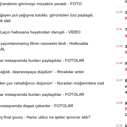
randenin görünüşü müzakirə yaratdı - FOTO
S
14:26
yev pul yağışına tutuldu: görüntüləri özü paylaşdı,
i sildi
T
14:11
açın həbsxana həyatından danışdı - VİDEO
 yayımlanmamış filmin nüsxəsini itirdi - Hollivudda
3
13:56
AL
r instaqramda bunları paylaşdılar - FOTOLAR
P
13:40
ağıldı, depressiyaya düşdüm“ - Əməkdar artist
B
13:23
n çox rahatlığınızı düşünün“ - Nuradan müğənnilərə irad
m
a
r instaqramda bunları paylaşdılar - FOTOLAR
M
13:08
nstaqramda diqqət çəkənlər - FOTOLAR
P
 final şousu - Hansı ulduz nə qədər qonorar aldı?
İ
12:54