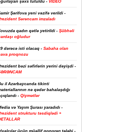
oğurlayan şəxs tutuldu -
VİDEO
amir Şərifova yeni vəzifə verildi -
Prezident Sərəncam imzaladı
ovuzda qadın qətlə yetirildi -
Şübhəli
qardaşı oğludur
9 dərəcə isti olacaq -
Sabaha olan
hava proqnozu
rezident bəzi səfirlərin yerini dəyişdi -
SƏRƏNCAM
u il Azərbaycanda tikinti
ateriallarının nə qədər bahalaşdığı
çıqlandı -
Qiymətlər
edia və Yayım Şurası yaradıdı -
rezident strukturu təsdiqlədi +
DETALLAR
dxalçılar üçün müəllif qonorarı tələbi -