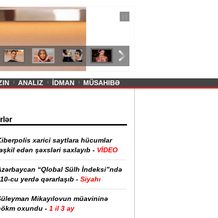
— 11 İyul 2026
ayevanın qısa ətəyi tənqid olundu -
ZIN
ANALIZ
İDMAN
MÜSAHIBƏ
rlər
iberpolis xarici saytlara hücumlar
əşkil edən şəxsləri saxlayıb -
VİDEO
Azərbaycan “Qlobal Sülh İndeksi”ndə
10-cu yerdə qərarlaşıb -
Siyahı
Süleyman Mikayılovun müavininə
hökm oxundu -
1 il 3 ay