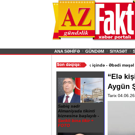
26
şın sürmürəm, saçımı
Previous
ANA SƏHİFƏ
GÜNDƏM
SIYASƏT
mət aldı
/
Gəncə şəhərində 20 Yanvar abidəsi zibillik içində - Əbə
“Elə ki
Aygün 
Tarix 04.06.26
Sabiq sədr
Almaniyada tikinti
biznesinə başlayıb -
Şərikli bina tikir +
FOTO