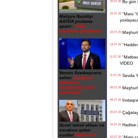
Bu gün i
20.07.26
“Məni “Gi
20.07.26
Maliyyə Nazirliyi
yoxlayaca
AAYDA yoxlama
aparır -
Ciddi
yeyintilər aşkarlanıb
Məşhurla
16.07.26
“Həddiniz
14.07.26
“Mətbəxə
11.07.26
VİDEO
Vensin Azərbaycana
Sevda Ya
11.07.26
səfəri:
Zəngəzur
dəhlizinin
müzakirələri yeni
Məşhurla
09.07.26
mərhələdə
İnstaqra
06.07.26
Çağatay 
05.07.26
Hadisə a
Sovet təhsil elitası və
03.07.26
cavabsız qalan
suallar:
Rektor 6 il
“Məni çad
02.07.26