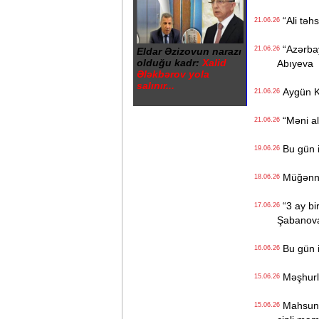
“Ali təhs
21.06.26
“Azərbay
21.06.26
Eldar Əzizovun narazı
olduğu kadr:
Xalid
Abıyeva
Ələkbərov yola
salınır...
Aygün K
21.06.26
“Məni ald
21.06.26
Bu gün i
19.06.26
Müğənnilə
18.06.26
“3 ay bi
17.06.26
Şabanov
Bu gün i
16.06.26
Məşhurla
15.06.26
Mahsun K
15.06.26