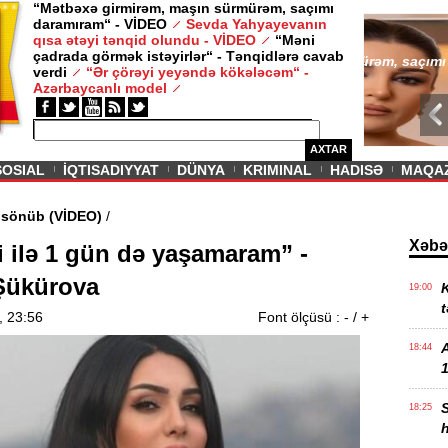
“Mətbəxə girmirəm, maşın sürmürəm, saçımı
daramıram“ - VİDEO
Sevda Yahyayevanın
/ MAQAZIN /
qısa ətəyi tənqid olundu - VİDEO
“Məni
çadrada görmək istəyirlər“ - Tənqidlərə cavab
Sevda Yahy
verdi
“Ər çörəyi yeyəndə kökələcəm“ -
VİDEO
Azərbaycanlı model
AXTAR
SOSIAL
İQTISADIYYAT
DÜNYA
KRIMINAL
HADISƏ
MAQA
di məşəl sönüb (VİDEO)
/
Xəbə
şi ilə 1 gün də yaşamaram” -
Şükürova
K
19:00
t
, 23:56
Font ölçüsü :
-
/
+
18:44
1
18:25