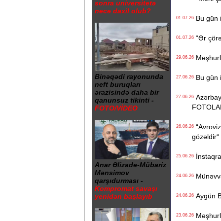
sonra universitetə
necə daxil olub?
Bu gün i
01.07.26
“Ər çörə
01.07.26
Məşhurla
29.06.26
Binəqədi rayonunda
Bu gün i
27.06.26
neft buruqları
ərazisində daha bir
Azərbayca
27.06.26
qanunsuz tikinti -
FOTOLA
FOTO/VİDEO
“Avrovizi
26.06.26
gözəldir“
İnstaqra
25.06.26
Anar Əlizadə-Mübariz
Mənsimov
Münəvvər 
24.06.26
qarşıdurması -
Kompromat savaşı
Aygün Ba
yenidən başlayıb
24.06.26
Məşhurla
23.06.26