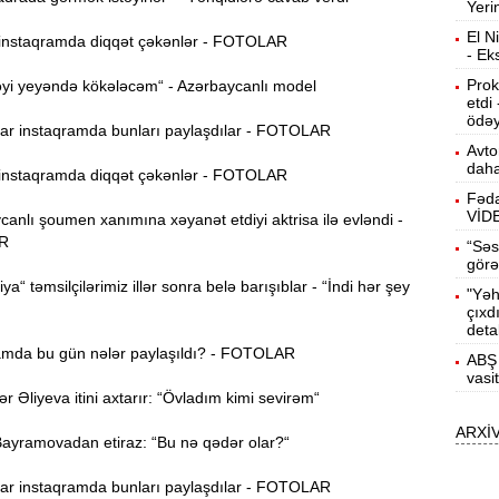
Yeri
b
El N
nstaqramda diqqət çəkənlər - FOTOLAR
- Ek
10:50
h
Prok
yi yeyəndə kökələcəm“ - Azərbaycanlı model
etdi
ödəy
r instaqramda bunları paylaşdılar - FOTOLAR
10:34
Avto
r
daha
nstaqramda diqqət çəkənlər - FOTOLAR
Fəda
B
10:17
VİD
nlı şoumen xanımına xəyanət etdiyi aktrisa ilə evləndi -
n
R
“Səs
görə
P
10:02
ya“ təmsilçilərimiz illər sonra belə barışıblar - “İndi hər şey
"Yəh
çıxd
deta
I
9:48
mda bu gün nələr paylaşıldı? - FOTOLAR
ABŞ 
E
vasi
Əliyeva itini axtarır: “Övladım kimi sevirəm“
9:32
ARXİ
g
yramovadan etiraz: “Bu nə qədər olar?“
Ə
9:15
r instaqramda bunları paylaşdılar - FOTOLAR