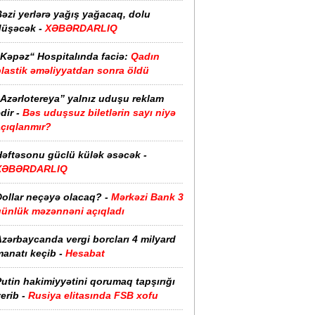
əzi yerlərə yağış yağacaq, dolu
düşəcək -
XƏBƏRDARLIQ
“Kəpəz“ Hospitalında faciə:
Qadın
plastik əməliyyatdan sonra öldü
“Azərlotereya” yalnız uduşu reklam
dir -
Bəs uduşsuz biletlərin sayı niyə
açıqlanmır?
Həftəsonu güclü külək əsəcək -
XƏBƏRDARLIQ
ollar neçəyə olacaq? -
Mərkəzi Bank 3
günlük məzənnəni açıqladı
zərbaycanda vergi borcları 4 milyard
anatı keçib -
Hesabat
utin hakimiyyətini qorumaq tapşırığı
erib -
Rusiya elitasında FSB xofu