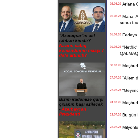
Ariana Q
02.08.26
Manaf Ağa
01.08.26
sonra təcil
Fədayə L
01.08.26
“Azəraqrar”ın əsl
rəhbəri kimdir? -
Nazirin sabiq
“Netflix“
01.08.26
komandirinin maaşı 7
QALMAQ
dəfə artırılıb?
Məşhurla
30.07.26
“Ailəm d
27.07.26
“Geyimdə
27.07.26
Bizim iradəmizə qarşı
Məşhurla
24.07.26
çıxanın başı əziləcək
-
Azərbaycan
Prezidenti
Bu gün i
23.07.26
Milyonluq
22.07.26