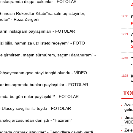
nstaqramda diqqət çəkənlər - FOTOLAR
nnesin Rekordlar Kitabı“na salmaq istəyirlər,
P
12:38
qlar“ - Roza Zərgərli
p
rın instaqram paylaşımları - FOTOLAR
12:21
p
i bilin, hamınıza üzr istətdirəcəyəm“ - FOTO
S
 girmirəm, maşın sürmürəm, saçımı daramıram“ -
12:06
-
hyayevanın qısa ətəyi tənqid olundu - VİDEO
11:52
b
r instaqramda bunları paylaşdılar - FOTOLAR
TO
Ə
11:36
mda bu gün nələr paylaşıldı? - FOTOLAR
ə
Azər
Ulusoy sevgilisi ilə toyda - FOTOLAR
gəli
A
11:19
Bina
nalıq arzusundan danışdı - “Hazıram”
VİD
11:04
Zele
rada görmək istəyirlər“ - Tənqidlərə cavab verdi