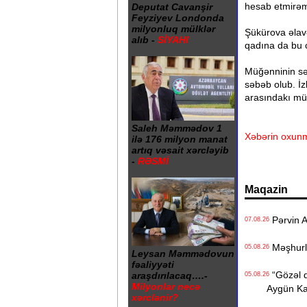
hesab etmirəm"
Deputat Cavanşir
Feyziyev Londonda
milyonluq mülklər
Şükürova əlavə
alıb -
SİYAHI
qadına da bu c
Müğənninin səs
səbəb olub. İz
arasındakı müna
Saleh Məmmədov 1
Xəbərin oxunm
ilə 176 milyon manat
artıq vəsait xərcləyib
-
RƏSMİ
Maqazin
Pərvin A
07.08.26
Məşhurla
05.08.26
Leysan Məmmədovun
fəaliyyəti
“Gözəl q
araşdırılacaq….-
05.08.26
Milyonlar necə
Aygün K
xərclənir?