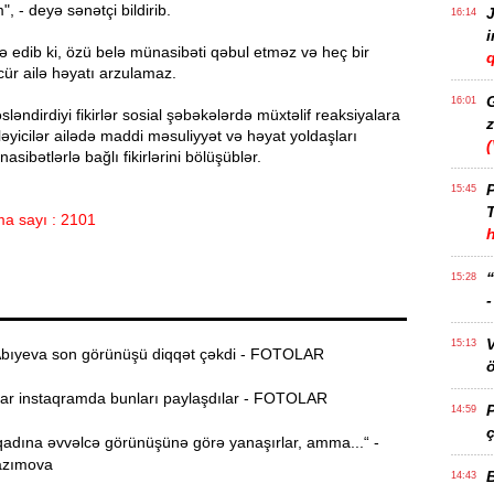
, - deyə sənətçi bildirib.
J
16:14
 edib ki, özü belə münasibəti qəbul etməz və heç bir
q
ür ailə həyatı arzulamaz.
16:01
ləndirdiyi fikirlər sosial şəbəkələrdə müxtəlif reaksiyalara
z
ləyicilər ailədə maddi məsuliyyət və həyat yoldaşları
sibətlərlə bağlı fikirlərini bölüşüblər.
P
15:45
T
a sayı : 2101
15:28
15:13
bıyeva son görünüşü diqqət çəkdi - FOTOLAR
ö
r instaqramda bunları paylaşdılar - FOTOLAR
14:59
ç
adına əvvəlcə görünüşünə görə yanaşırlar, amma...“ -
azımova
14:43