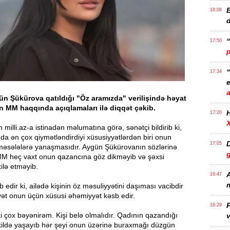
B
18:08
17:50
17:34
e
n Şükürova qatıldığı "Öz aramızda" verilişində həyat
n MM haqqında açıqlamaları ilə diqqət çəkib.
17:20
milli.az-a istinadən məlumatına görə, sənətçi bildirib ki,
da ən çox qiymətləndirdiyi xüsusiyyətlərdən biri onun
D
17:05
məsələlərə yanaşmasıdır. Aygün Şükürovanın sözlərinə
M heç vaxt onun qazancına göz dikməyib və şəxsi
ilə etməyib.
A
16:47
m
edir ki, ailədə kişinin öz məsuliyyətini daşıması vacibdir
yət onun üçün xüsusi əhəmiyyət kəsb edir.
P
16:29
i çox bəyənirəm. Kişi belə olmalıdır. Qadının qazandığı
v
əkildə yaşayıb hər şeyi onun üzərinə buraxmağı düzgün