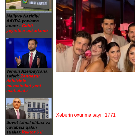
Maliyyə Nazirliyi
AAYDA yoxlama
aparır -
Ciddi
yeyintilər aşkarlanıb
Vensin Azərbaycana
səfəri:
Zəngəzur
dəhlizinin
müzakirələri yeni
mərhələdə
Xəbərin oxunma sayı : 1771
Sovet təhsil elitası və
cavabsız qalan
suallar:
Rektor 6 il