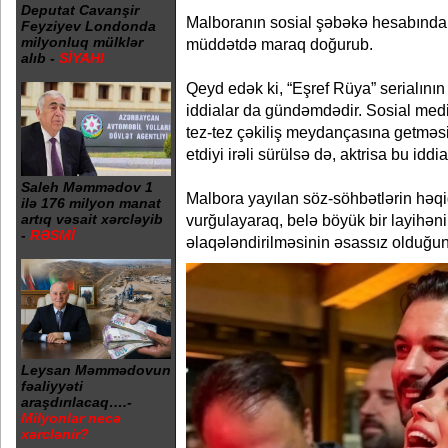
Deputat Cavanşir
Malboranın sosial şəbəkə hesabında p
Feyziyev Londonda
milyonluq mülklər
müddətdə maraq doğurub.
alıb -
SİYAHI
Qeyd edək ki, “Eşref Rüya” serialının f
iddialar da gündəmdədir. Sosial med
tez-tez çəkiliş meydançasına getməsin
etdiyi irəli sürülsə də, aktrisa bu iddi
Saleh Məmmədov 1
Malbora yayılan söz-söhbətlərin həqi
ilə 176 milyon manat
artıq vəsait xərcləyib
vurğulayaraq, belə böyük bir layihə
-
RƏSMİ
əlaqələndirilməsinin əsassız olduğun
Leysan Məmmədovun
fəaliyyəti
araşdırılacaq….-
Milyonlar necə
xərclənir?