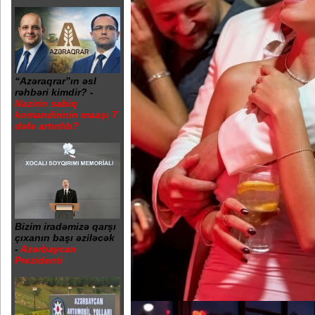
“Azəraqrar”ın əsl
rəhbəri kimdir? -
Nazirin sabiq
komandirinin maaşı 7
dəfə artırılıb?
Bizim iradəmizə qarşı
çıxanın başı əziləcək
-
Azərbaycan
Prezidenti