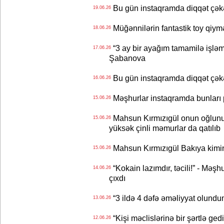
Bu gün instaqramda diqqət çə
19.06.26
Müğənnilərin fantastik toy qiymə
18.06.26
“3 ay bir ayağım tamamilə işləm
17.06.26
Şabanova
Bu gün instaqramda diqqət çə
16.06.26
Məşhurlar instaqramda bunları
15.06.26
Mahsun Kırmızıgül onun oğlunun
15.06.26
yüksək çinli məmurlar da qatılıb
Mahsun Kırmızıgül Bakıya kimin
15.06.26
“Kokain lazımdır, təcili!” - Məşh
14.06.26
çıxdı
“3 ildə 4 dəfə əməliyyat olundu
13.06.26
“Kişi məclislərinə bir şərtlə ge
12.06.26