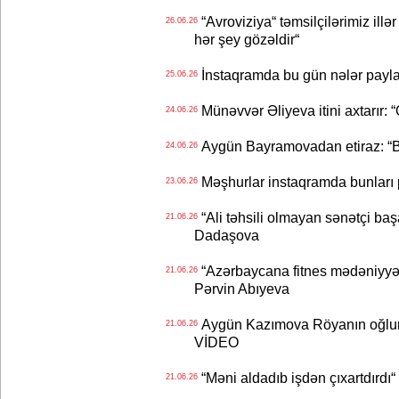
“Avroviziya“ təmsilçilərimiz illər 
26.06.26
hər şey gözəldir“
İnstaqramda bu gün nələr payl
25.06.26
Münəvvər Əliyeva itini axtarır: 
24.06.26
Aygün Bayramovadan etiraz: “B
24.06.26
Məşhurlar instaqramda bunları
23.06.26
“Ali təhsili olmayan sənətçi başa 
21.06.26
Dadaşova
“Azərbaycana fitnes mədəniyyət
21.06.26
Pərvin Abıyeva
Aygün Kazımova Röyanın oğlun
21.06.26
VİDEO
“Məni aldadıb işdən çıxartdırdı“ 
21.06.26