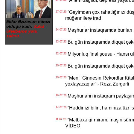
“Geyimdən çox rahatlığınızı dü
27.07.26
müğənnilərə irad
Eldar Əzizovun narazı
olduğu kadr:
Xalid
Məşhurlar instaqramda bunları
24.07.26
Ələkbərov yola
salınır...
Bu gün instaqramda diqqət çə
23.07.26
Milyonluq final şousu - Hansı u
22.07.26
Bu gün instaqramda diqqət çə
20.07.26
“Məni “Ginnesin Rekordlar Kitabı
20.07.26
yoxlayacaqlar“ - Roza Zərgərli
Məşhurların instaqram paylaşı
16.07.26
“Həddinizi bilin, hamınıza üzr 
14.07.26
“Mətbəxə girmirəm, maşın sürmü
11.07.26
VİDEO