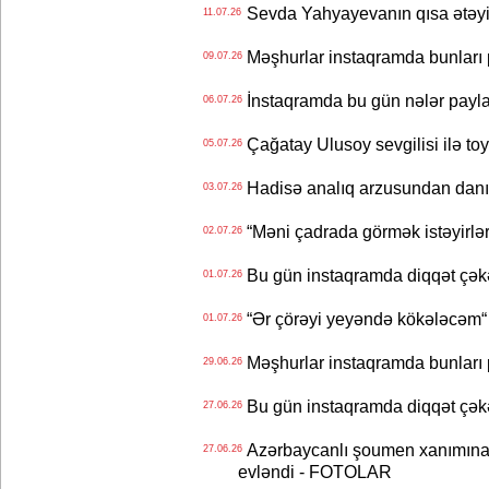
Sevda Yahyayevanın qısa ətəyi
11.07.26
Məşhurlar instaqramda bunları
09.07.26
İnstaqramda bu gün nələr payl
06.07.26
Çağatay Ulusoy sevgilisi ilə t
05.07.26
Hadisə analıq arzusundan danış
03.07.26
“Məni çadrada görmək istəyirlər
02.07.26
Bu gün instaqramda diqqət çə
01.07.26
“Ər çörəyi yeyəndə kökələcəm“ 
01.07.26
Məşhurlar instaqramda bunları
29.06.26
Bu gün instaqramda diqqət çə
27.06.26
Azərbaycanlı şoumen xanımına xə
27.06.26
evləndi - FOTOLAR