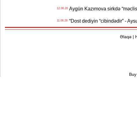
Aygün Kazımova sirkdə “məclis“
12.06.26
“Dost dediyin “cibindədir” - Ays
11.06.26
Əlaqə
|
Buy 