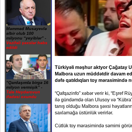
Məmməd Musayevlə
əlbir olub 100
milyonu “yeyiblər” -
Vəzifəli şəxslər həbs
edildi
Türkiyəli məşhur aktyor Çağatay U
Malbora uzun müddətdir davam ed
dəfə qatıldıqları toy mərasimində n
“Qardaşımla birgə 16
milyon vermişik” -
Tale Heydərovun
“Qafqazinfo” xəbər verir ki, “Eşref Rü
ifadəsi oxundu
ilə gündəmdə olan Ulusoy və “Kübra” s
tanış olduğu Malbora şəxsi həyatlar
saxlamağa üstünlük verirlər.
Cütlük toy mərasimində səmimi görüntü