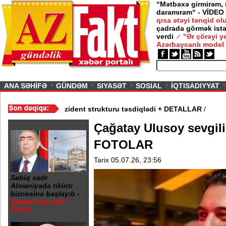
“Mətbəxə girmirəm,
daramıram“ - VİDEO
qısa ətəyi tənqid o
çadrada görmək istə
verdi
“Ər çörəyi 
Azərbaycanlı model
ious
ANA SƏHİFƏ
GÜNDƏM
SIYASƏT
SOSIAL
İQTISADIYYAT
ə Yayım Şurası yaradıdı - Prezident strukturu təsdiqlədi + DETAL
Çağatay Ulusoy sevgilis
FOTOLAR
Tarix 05.07.26, 23:56
Sabiq sədr
Almaniyada tikinti
biznesinə başlayıb -
Şərikli bina tikir +
FOTO