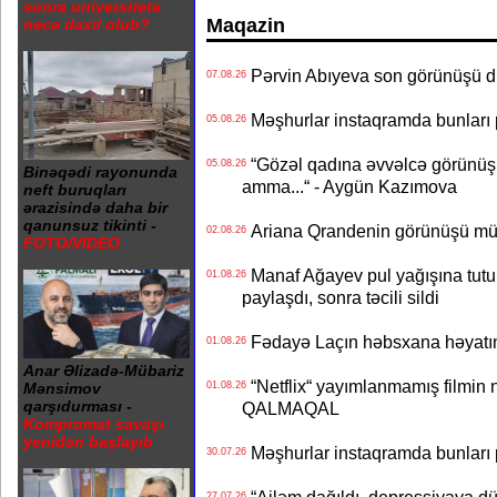
sonra universitetə
Maqazin
necə daxil olub?
Pərvin Abıyeva son görünüşü d
07.08.26
Məşhurlar instaqramda bunları
05.08.26
“Gözəl qadına əvvəlcə görünüşü
05.08.26
Binəqədi rayonunda
amma...“ - Aygün Kazımova
neft buruqları
ərazisində daha bir
qanunsuz tikinti -
Ariana Qrandenin görünüşü müz
02.08.26
FOTO/VİDEO
Manaf Ağayev pul yağışına tutul
01.08.26
paylaşdı, sonra təcili sildi
Fədayə Laçın həbsxana həyatı
01.08.26
Anar Əlizadə-Mübariz
“Netflix“ yayımlanmamış filmin nü
01.08.26
Mənsimov
qarşıdurması -
QALMAQAL
Kompromat savaşı
yenidən başlayıb
Məşhurlar instaqramda bunları
30.07.26
“Ailəm dağıldı, depressiyaya dü
27.07.26