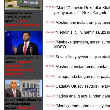
“Məni “Ginnesin Rekordlar Kitabı
20.07.26
yoxlayacaqlar“ - Roza Zərgərli
Maliyyə Nazirliyi
AAYDA yoxlama
aparır -
Ciddi
Məşhurların instaqram paylaşı
16.07.26
yeyintilər aşkarlanıb
“Həddinizi bilin, hamınıza üzr 
14.07.26
“Mətbəxə girmirəm, maşın sürmü
11.07.26
VİDEO
Sevda Yahyayevanın qısa ətəyi
11.07.26
Vensin Azərbaycana
səfəri:
Zəngəzur
dəhlizinin
Məşhurlar instaqramda bunları
09.07.26
müzakirələri yeni
mərhələdə
İnstaqramda bu gün nələr payl
06.07.26
Çağatay Ulusoy sevgilisi ilə t
05.07.26
Hadisə analıq arzusundan danış
03.07.26
Sovet təhsil elitası və
cavabsız qalan
“Məni çadrada görmək istəyirlər
02.07.26
suallar:
Rektor 6 il