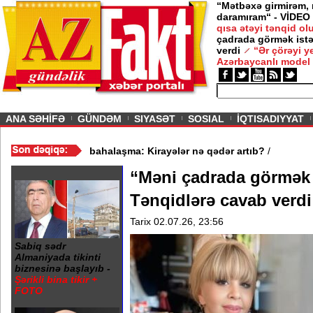
“Mətbəxə girmirəm,
daramıram“ - VİDEO
qısa ətəyi tənqid o
çadrada görmək istə
verdi
“Ər çörəyi 
Azərbaycanlı model
ious
ANA SƏHİFƏ
GÜNDƏM
SIYASƏT
SOSIAL
İQTISADIYYAT
 VİDEO
/
Mənzil bazarında bahalaşma: Kirayələr nə qədər artıb?
/
“Məni çadrada görmək i
Tənqidlərə cavab verdi
Tarix 02.07.26, 23:56
Sabiq sədr
Almaniyada tikinti
biznesinə başlayıb -
Şərikli bina tikir +
FOTO