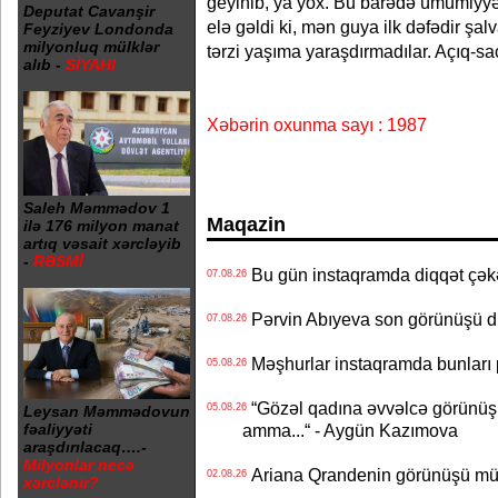
geyinib, ya yox. Bu barədə ümumiyyət
Deputat Cavanşir
elə gəldi ki, mən guya ilk dəfədir şalv
Feyziyev Londonda
milyonluq mülklər
tərzi yaşıma yaraşdırmadılar. Açıq-saç
alıb -
SİYAHI
Xəbərin oxunma sayı : 1987
Saleh Məmmədov 1
Maqazin
ilə 176 milyon manat
artıq vəsait xərcləyib
-
RƏSMİ
Bu gün instaqramda diqqət çə
07.08.26
Pərvin Abıyeva son görünüşü d
07.08.26
Məşhurlar instaqramda bunları
05.08.26
“Gözəl qadına əvvəlcə görünüşü
05.08.26
Leysan Məmmədovun
amma...“ - Aygün Kazımova
fəaliyyəti
araşdırılacaq….-
Milyonlar necə
Ariana Qrandenin görünüşü müz
02.08.26
xərclənir?