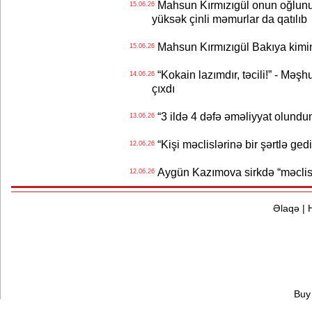
Mahsun Kırmızıgül onun oğlunun
15.06.26
yüksək çinli məmurlar da qatılıb
Mahsun Kırmızıgül Bakıya kimin
15.06.26
“Kokain lazımdır, təcili!” - Məşh
14.06.26
çıxdı
“3 ildə 4 dəfə əməliyyat olundu
13.06.26
“Kişi məclislərinə bir şərtlə ge
12.06.26
Aygün Kazımova sirkdə “məclis“
12.06.26
Əlaqə
|
Buy 