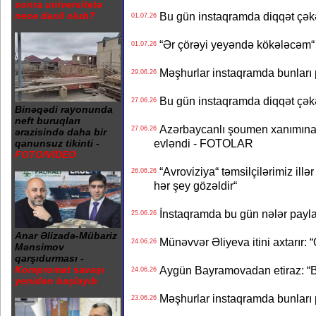
sonra universitetə
necə daxil olub?
Bu gün instaqramda diqqət çə
01.07.26
“Ər çörəyi yeyəndə kökələcəm“ 
01.07.26
Məşhurlar instaqramda bunları
29.06.26
Bu gün instaqramda diqqət çə
27.06.26
Binəqədi rayonunda
neft buruqları
Azərbaycanlı şoumen xanımına xə
27.06.26
ərazisində daha bir
evləndi - FOTOLAR
qanunsuz tikinti -
FOTO/VİDEO
“Avroviziya“ təmsilçilərimiz illər 
26.06.26
hər şey gözəldir“
İnstaqramda bu gün nələr payl
25.06.26
Anar Əlizadə-Mübariz
Münəvvər Əliyeva itini axtarır: 
24.06.26
Mənsimov
qarşıdurması -
Aygün Bayramovadan etiraz: “B
Kompromat savaşı
24.06.26
yenidən başlayıb
Məşhurlar instaqramda bunları
23.06.26