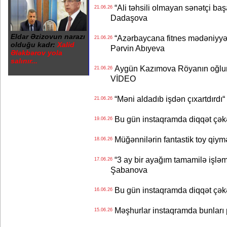
“Ali təhsili olmayan sənətçi başa 
21.06.26
Dadaşova
Eldar Əzizovun narazı
“Azərbaycana fitnes mədəniyyət
21.06.26
olduğu kadr:
Xalid
Pərvin Abıyeva
Ələkbərov yola
salınır...
Aygün Kazımova Röyanın oğlun
21.06.26
VİDEO
“Məni aldadıb işdən çıxartdırdı“ 
21.06.26
Bu gün instaqramda diqqət çə
19.06.26
Müğənnilərin fantastik toy qiymə
18.06.26
“3 ay bir ayağım tamamilə işləm
17.06.26
Şabanova
Bu gün instaqramda diqqət çə
16.06.26
Məşhurlar instaqramda bunları
15.06.26