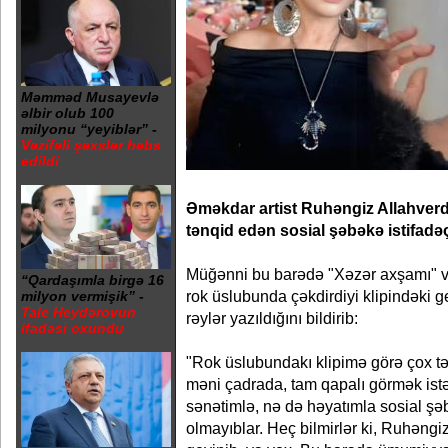
Məmməd Musayevlə
əlbir olub 100
milyonu “yeyiblər” -
Vəzifəli şəxslər həbs
edildi
Əməkdar artist Ruhəngiz Allahver
tənqid edən sosial şəbəkə istifadəç
Müğənni bu barədə "Xəzər axşamı" ve
“Qardaşımla birgə 16
rok üslubunda çəkdirdiyi klipindəki 
milyon vermişik” -
Tale Heydərovun
rəylər yazıldığını bildirib:
ifadəsi oxundu
"Rok üslubundakı klipimə görə çox t
məni çadrada, tam qapalı görmək istə
sənətimlə, nə də həyatımla sosial ş
olmayıblar. Heç bilmirlər ki, Ruhəng