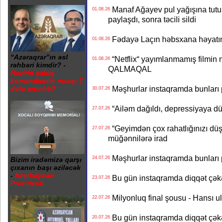
Manaf Ağayev pul yağışına tutul
01.08.26
paylaşdı, sonra təcili sildi
Fədayə Laçın həbsxana həyatı
01.08.26
“Azəraqrar”ın əsl
“Netflix“ yayımlanmamış filmin nü
01.08.26
rəhbəri kimdir? -
QALMAQAL
Nazirin sabiq
komandirinin maaşı 7
Məşhurlar instaqramda bunları
dəfə artırılıb?
30.07.26
“Ailəm dağıldı, depressiyaya dü
27.07.26
“Geyimdən çox rahatlığınızı dü
27.07.26
müğənnilərə irad
Məşhurlar instaqramda bunları
24.07.26
Bizim iradəmizə qarşı
çıxanın başı əziləcək
-
Azərbaycan
Bu gün instaqramda diqqət çə
23.07.26
Prezidenti
Milyonluq final şousu - Hansı u
22.07.26
Bu gün instaqramda diqqət çə
20.07.26