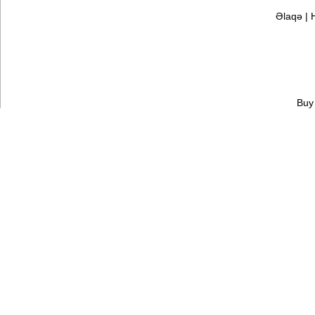
Əlaqə
|
Buy 