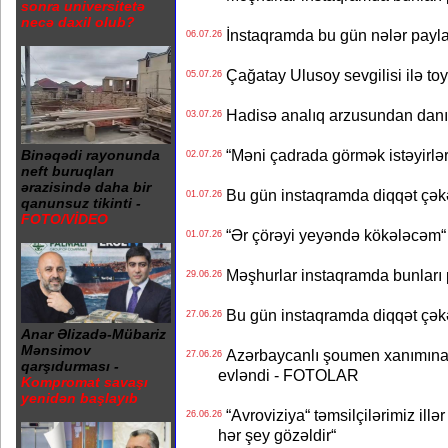
sonra universitetə
necə daxil olub?
İnstaqramda bu gün nələr payl
06.07.26
Çağatay Ulusoy sevgilisi ilə t
05.07.26
Hadisə analıq arzusundan danış
03.07.26
“Məni çadrada görmək istəyirlər
Binəqədi rayonunda
02.07.26
neft buruqları
ərazisində daha bir
Bu gün instaqramda diqqət çə
01.07.26
qanunsuz tikinti -
FOTO/VİDEO
“Ər çörəyi yeyəndə kökələcəm“ 
01.07.26
Məşhurlar instaqramda bunları
29.06.26
Bu gün instaqramda diqqət çə
27.06.26
Anar Əlizadə-Mübariz
Mənsimov
Azərbaycanlı şoumen xanımına xə
27.06.26
qarşıdurması -
evləndi - FOTOLAR
Kompromat savaşı
yenidən başlayıb
“Avroviziya“ təmsilçilərimiz illər 
26.06.26
hər şey gözəldir“