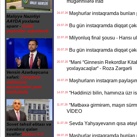
müğənnilərə irad
Məşhurlar instaqramda bunları
24.07.26
Maliyyə Nazirliyi
AAYDA yoxlama
Bu gün instaqramda diqqət çə
aparır -
Ciddi
23.07.26
yeyintilər aşkarlanıb
Milyonluq final şousu - Hansı u
22.07.26
Bu gün instaqramda diqqət çə
20.07.26
“Məni “Ginnesin Rekordlar Kitabı
20.07.26
yoxlayacaqlar“ - Roza Zərgərli
Vensin Azərbaycana
səfəri:
Zəngəzur
Məşhurların instaqram paylaşı
16.07.26
dəhlizinin
müzakirələri yeni
mərhələdə
“Həddinizi bilin, hamınıza üzr 
14.07.26
“Mətbəxə girmirəm, maşın sürmü
11.07.26
VİDEO
Sevda Yahyayevanın qısa ətəyi
11.07.26
Sovet təhsil elitası və
cavabsız qalan
suallar:
Rektor 6 il
Məşhurlar instaqramda bunları
09.07.26