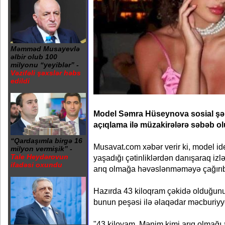
Məmməd Musayevlə
əlbir olub 100
milyonu “yeyiblər” -
Vəzifəli şəxslər həbs
edildi
Model Səmra Hüseynova sosial şə
açıqlama ilə müzakirələrə səbəb ol
“Qardaşımla birgə 16
Musavat.com xəbər verir ki, model i
milyon vermişik” -
Tale Heydərovun
yaşadığı çətinliklərdən danışaraq izlə
ifadəsi oxundu
arıq olmağa həvəslənməməyə çağırı
Hazırda 43 kiloqram çəkidə olduğu
bunun peşəsi ilə əlaqədar məcburiyyətd
"43 kiloyam. Mənim kimi arıq olmağı