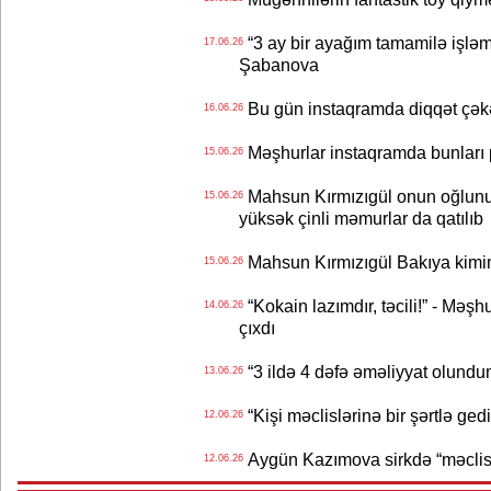
“3 ay bir ayağım tamamilə işləm
17.06.26
Şabanova
Bu gün instaqramda diqqət çə
16.06.26
Məşhurlar instaqramda bunları
15.06.26
Mahsun Kırmızıgül onun oğlunun
15.06.26
yüksək çinli məmurlar da qatılıb
Mahsun Kırmızıgül Bakıya kimin
15.06.26
“Kokain lazımdır, təcili!” - Məşh
14.06.26
çıxdı
“3 ildə 4 dəfə əməliyyat olundu
13.06.26
“Kişi məclislərinə bir şərtlə ge
12.06.26
Aygün Kazımova sirkdə “məclis“
12.06.26