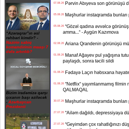
Pərvin Abıyeva son görünüşü d
07.08.26
Məşhurlar instaqramda bunları
05.08.26
“Gözəl qadına əvvəlcə görünüşü
05.08.26
amma...“ - Aygün Kazımova
“Azəraqrar”ın əsl
rəhbəri kimdir? -
Nazirin sabiq
Ariana Qrandenin görünüşü müz
02.08.26
komandirinin maaşı 7
dəfə artırılıb?
Manaf Ağayev pul yağışına tutul
01.08.26
paylaşdı, sonra təcili sildi
Fədayə Laçın həbsxana həyatı
01.08.26
“Netflix“ yayımlanmamış filmin nü
01.08.26
QALMAQAL
Bizim iradəmizə qarşı
çıxanın başı əziləcək
Məşhurlar instaqramda bunları
30.07.26
-
Azərbaycan
Prezidenti
“Ailəm dağıldı, depressiyaya dü
27.07.26
“Geyimdən çox rahatlığınızı dü
27.07.26