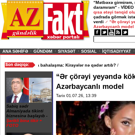
“Mətbəxə girmirəm,
daramıram“ - VİDEO
qısa ətəyi tənqid o
çadrada görmək istə
verdi
“Ər çörəyi 
Azərbaycanlı model
ious
ANA SƏHİFƏ
GÜNDƏM
SIYASƏT
SOSIAL
İQTISADIYYAT
- VİDEO
/
Mənzil bazarında bahalaşma: Kirayələr nə qədər artıb?
/
“Ər çörəyi yeyəndə kö
Azərbaycanlı model
Tarix 01.07.26, 13:39
Sabiq sədr
Almaniyada tikinti
biznesinə başlayıb -
Şərikli bina tikir +
FOTO