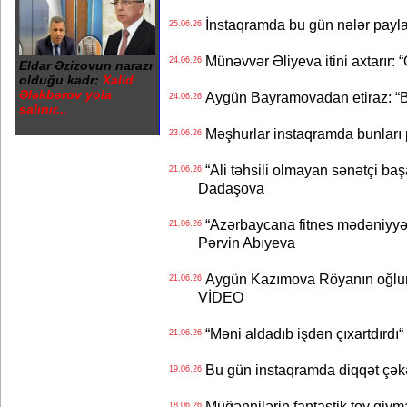
İnstaqramda bu gün nələr payl
25.06.26
Münəvvər Əliyeva itini axtarır: 
24.06.26
Eldar Əzizovun narazı
olduğu kadr:
Xalid
Ələkbərov yola
Aygün Bayramovadan etiraz: “B
24.06.26
salınır...
Məşhurlar instaqramda bunları
23.06.26
“Ali təhsili olmayan sənətçi başa 
21.06.26
Dadaşova
“Azərbaycana fitnes mədəniyyət
21.06.26
Pərvin Abıyeva
Aygün Kazımova Röyanın oğlun
21.06.26
VİDEO
“Məni aldadıb işdən çıxartdırdı“ 
21.06.26
Bu gün instaqramda diqqət çə
19.06.26
Müğənnilərin fantastik toy qiymə
18.06.26