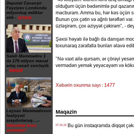
Deputat Cavanşir
olduğum üçün bədənimlə pul qazanı
Feyziyev Londonda
məcburam. Amma bu, hər kəs üçün sa
milyonluq mülklər
alıb -
SİYAHI
Bunun çox çətin və ağrılı tərəfləri va
üzləşirəm, çox əziyyət çəkirəm", - de
Şəxsi həyatı ilə bağlı da danışan mo
toxunaraq zarafatla bunları əlavə edi
Saleh Məmmədov 1
"Nə vaxt ailə qursam, ər çörəyi yesəm
ilə 176 milyon manat
vermədən yemək yeyəcəyəm və kök
artıq vəsait xərcləyib
-
RƏSMİ
Xəbərin oxunma sayı : 1477
Leysan Məmmədovun
Maqazin
fəaliyyəti
araşdırılacaq….-
Bu gün instaqramda diqqət çə
Milyonlar necə
07.08.26
xərclənir?