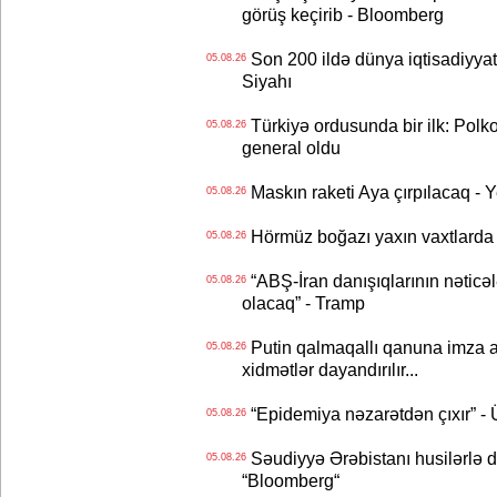
görüş keçirib - Bloomberg
Son 200 ildə dünya iqtisadiyyatın
05.08.26
Siyahı
Türkiyə ordusunda bir ilk: Polk
05.08.26
general oldu
Maskın raketi Aya çırpılacaq - 
05.08.26
Hörmüz boğazı yaxın vaxtlarda 
05.08.26
“ABŞ-İran danışıqlarının nəticə
05.08.26
olacaq” - Tramp
Putin qalmaqallı qanuna imza at
05.08.26
xidmətlər dayandırılır...
“Epidemiya nəzarətdən çıxır” -
05.08.26
Səudiyyə Ərəbistanı husilərlə da
05.08.26
“Bloomberg“