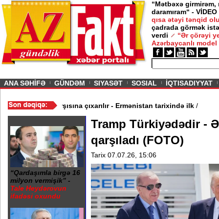
“Mətbəxə girmirəm,
daramıram“ - VİDEO
qısa ətəyi tənqid o
çadrada görmək istə
verdi
“Ər çörəyi 
Azərbaycanlı model
ious
ANA SƏHİFƏ
GÜNDƏM
SIYASƏT
SOSIAL
İQTISADIYYAT
b
/
II Qaregin məhkəmə qarşısına çıxarılır - Ermənistan tarixində ilk
Tramp Türkiyədədir - 
qarşıladı (FOTO)
Tarix 07.07.26, 15:06
“Qardaşımla birgə 16
milyon vermişik” -
Tale Heydərovun
ifadəsi oxundu