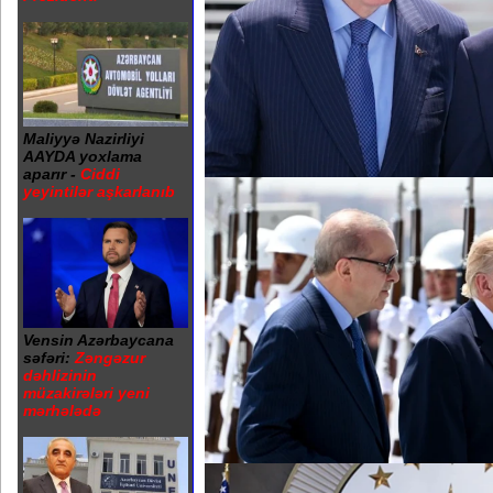
Maliyyə Nazirliyi
AAYDA yoxlama
aparır -
Ciddi
yeyintilər aşkarlanıb
Vensin Azərbaycana
səfəri:
Zəngəzur
dəhlizinin
müzakirələri yeni
mərhələdə