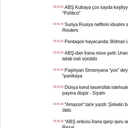
ABŞ Kubaya çox sayda kəşfiyyatç
04.08.26
“Politico“
Suriya Rusiya neftinin idxalını 
04.08.26
Reuters
Pentaqon həyəcanda: Böhran ü
04.08.26
ABŞ-dan İrana nüvə şərti: Uran eh
04.08.26
tələb irəli sürüldü
Paşinyan Simonyana “yox” deyib
04.08.26
“panikaya
Dünya kənd təsərrüfatı istehsalı
04.08.26
payına düşür - Siyahı
“Amazon“ tarix yazdı: Şirkətin ba
04.08.26
ötdü
“ABŞ ordusu İrana qarşı quru əmə
04.08.26
Rezai