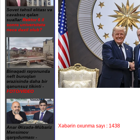
Sovet təhsil elitası və
cavabsız qalan
suallar:
Rektor 6 il
sonra universitetə
necə daxil olub?
Binəqədi rayonunda
neft buruqları
ərazisində daha bir
qanunsuz tikinti -
FOTO/VİDEO
Xəbərin oxunma sayı : 1438
Anar Əlizadə-Mübariz
Mənsimov
qarşıdurması -