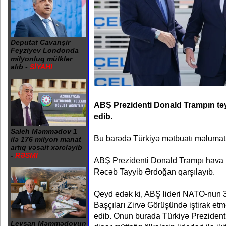
Deputat Cavanşir
Feyziyev Londonda
milyonluq mülklər
alıb -
SİYAHI
ABŞ Prezidenti Donald Trampın tə
edib.
Saleh Məmmədov 1
Bu barədə Türkiyə mətbuatı məlumat
ilə 176 milyon manat
artıq vəsait xərcləyib
-
RƏSMİ
ABŞ Prezidenti Donald Trampı hava l
Rəcəb Tayyib Ərdoğan qarşılayıb.
Qeyd edək ki, ABŞ lideri NATO-nun 
Başçıları Zirvə Görüşündə iştirak et
edib. Onun burada Türkiyə Preziden
Leysan Məmmədovun