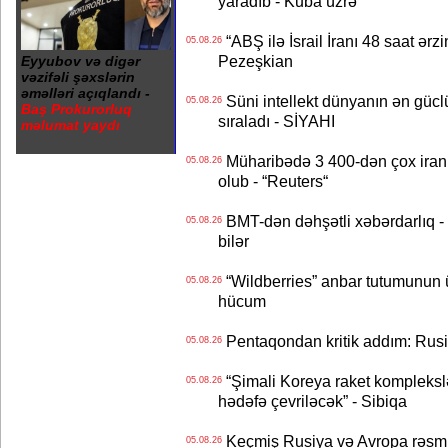
yaradıb - Kuba üzrə
“ABŞ ilə İsrail İranı 48 saat ərzi
05.08.26
Pezeşkian
Eyyubov və digər
vəzifəli şəxslərin
əməlləri açıqlandı -
Süni intellekt dünyanın ən güclü
05.08.26
Baş Prokurorluq
sıraladı - SİYAHI
məlumat yaydı
Müharibədə 3 400-dən çox iranl
05.08.26
olub - “Reuters“
BMT-dən dəhşətli xəbərdarlıq - 
05.08.26
bilər
“Wildberries” anbar tutumunun üçd
05.08.26
hücum
Pentaqondan kritik addım: Rusiy
05.08.26
“Şimali Koreya raket kompleksl
05.08.26
hədəfə çevriləcək” - Sibiqa
Keçmiş Rusiya və Avropa rəsmilə
05.08.26