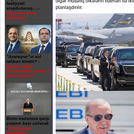
digər müttəfiq ölkələrin liderləri ilə ik
fəaliyyəti
planlaşdırılır.
araşdırılacaq….-
Milyonlar necə
xərclənir?
“Azəraqrar”ın əsl
rəhbəri kimdir? -
Nazirin sabiq
komandirinin maaşı 7
dəfə artırılıb?
Bizim iradəmizə qarşı
çıxanın başı əziləcək
-
Azərbaycan
Prezidenti