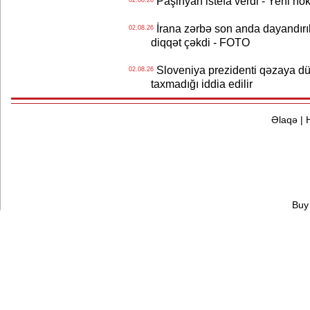
Paşinyan istefa verdi - Yeni hök
İrana zərbə son anda dayandırıl
02.08.26
diqqət çəkdi - FOTO
Sloveniya prezidenti qəzaya dü
02.08.26
taxmadığı iddia edilir
Əlaqə
|
Buy 