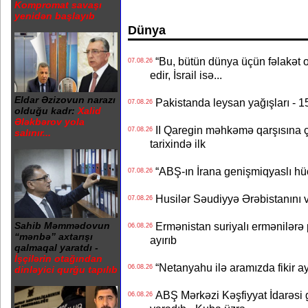
Kompromat savaşı
yenidən başlayıb
Dünya
“Bu, bütün dünya üçün fəlakət o
07.08.26
edir, İsrail isə...
Eldar Əzizovun narazı
Pakistanda leysan yağışları - 1
07.08.26
olduğu kadr:
Xalid
Ələkbərov yola
II Qaregin məhkəmə qarşısına çı
07.08.26
salınır...
tarixində ilk
“ABŞ-ın İrana genişmiqyaslı hüc
07.08.26
Husilər Səudiyyə Ərəbistanını vu
07.08.26
Ermənistan suriyalı ermənilərə p
Sahib Məmmədovun
06.08.26
“mənbə” axtarışı
ayırıb
qalmaqal yaratdı -
İşçilərin otağından
“Netanyahu ilə aramızda fikir ayr
06.08.26
dinləyici qurğu tapılıb
ABŞ Mərkəzi Kəşfiyyat İdarəsi g
06.08.26