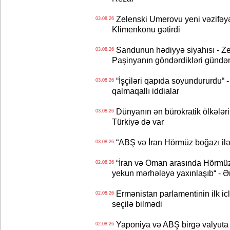
Zelenski Umerovu yeni vəzifəyə t
03.08.26
Klimenkonu gətirdi
Sandunun hədiyyə siyahısı - Ze
03.08.26
Paşinyanın göndərdikləri gündə
“İşçiləri qapıda soyundururdu“ - 
03.08.26
qalmaqallı iddialar
Dünyanın ən bürokratik ölkələri
03.08.26
Türkiyə də var
“ABŞ və İran Hörmüz boğazı ilə b
03.08.26
“İran və Oman arasında Hörmüz b
02.08.26
yekun mərhələyə yaxınlaşıb“ - Ə
Ermənistan parlamentinin ilk icl
02.08.26
seçilə bilmədi
Yaponiya və ABŞ birgə valyuta 
02.08.26