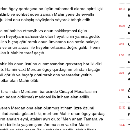
an ögey qardaşına nə üçün mütəmadi olaraq spirtli içki
10:18
bildirib və söhbət edən zaman Mahir yenə də əvvəlki
l
u kimi onu nalayiq söyüşlərlə söyərək təhqir edib.
10:02
ə mübahisə etməyib və onun sakitləşməsi üçün
e
in həyətyanı sahəsində olan həyət itinin yanına gedib.
inə bıçaq götürərək onun ünvanına uca səslə nalayiq
9:45
 və onun arxası ilə həyətin ortasına doğru gəlib. Həmin
lan it Mahirə tərəf qaçıb.
“
9:30
o
hir itin onun üstünə cummasından qorxaraq hər iki dizi
üb. Həmin vaxt Mərdan ögey qardaşının əlindən bıçağın
A
9:16
 görüb və bıçağı götürərək ona xəsarətlər yetirib.
ətlər alan Mahir ölüb.
Ö
9:00
ı tərəfindən Mərdanın barəsində Cinayət Məcəlləsinin
i
ən adam öldürmə) maddəsi ilə ittiham elan edilib.
t verən Mərdan ona elan olunmuş ittiham üzrə özünü
23:55
. O, ifadəsində göstərib ki, mərhum Mahir onun ögey qardaşı
p
arın anaları eyni, ataları ayrı olub: “Mən anam Tamara və
rlə birlikdə yaşamışam. Amma son vaxtlar Mahir
“
23:47