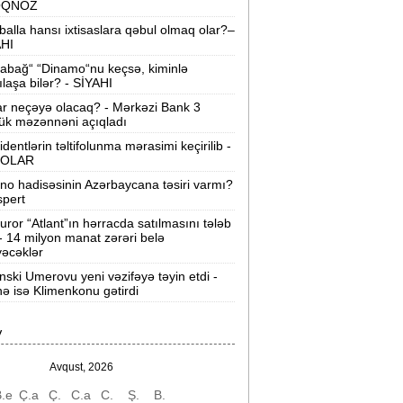
OQNOZ
“Wildberries” anbar tutumunun üçdə
balla hansı ixtisaslara qəbul olmaq olar?–
irini itirib -
21-ci hücum
AHI
abağ“ “Dinamo“nu keçsə, kiminlə
“Sea Breeze“də mənzil qiymətləri necə
ılaşa bilər? - SİYAHI
əyişir? -
Qiymətlər
ar neçəyə olacaq? - Mərkəzi Bank 3
ük məzənnəni açıqladı
Bakıda ticarət mərkəzində FACİƏ:
liftin
identlərin təltifolunma mərasimi keçirilib -
şaxtasına düşüb öldü
OLAR
ino hadisəsinin Azərbaycana təsiri varmı?
Pentaqondan kritik addım:
Rusiya və
spert
inə qarşı yeni plan
uror “Atlant”ın hərracda satılmasını tələb
 - 14 milyon manat zərəri belə
axçıvan Şəhər Poliklinikasında tibbi
əcəklər
rayış 60-80 manata satılır? -
VİDEO
nski Umerovu yeni vəzifəyə təyin etdi -
nə isə Klimenkonu gətirdi
olleclərdə ən yüksək təhsil haqqı
lan ixtisaslar -
SİYAHI
V
"Yəhudi David Seliverstov" Kazım
bbasov çıxdı! -
Bir dələduzla bağlı
Avqust, 2026
SENSASİON detallar
.e
Ç.a
Ç.
C.a
C.
Ş.
B.