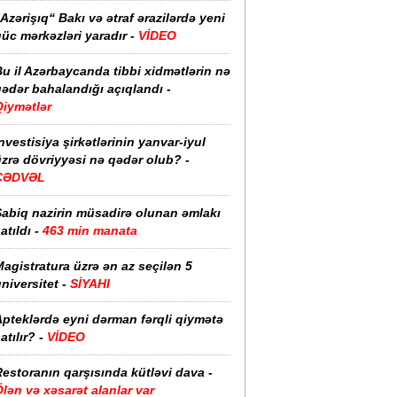
Azərişıq“ Bakı və ətraf ərazilərdə yeni
üc mərkəzləri yaradır -
VİDEO
u il Azərbaycanda tibbi xidmətlərin nə
ədər bahalandığı açıqlandı -
Qiymətlər
nvestisiya şirkətlərinin yanvar-iyul
zrə dövriyyəsi nə qədər olub? -
CƏDVƏL
Sabiq nazirin müsadirə olunan əmlakı
atıldı -
463 min manata
agistratura üzrə ən az seçilən 5
niversitet -
SİYAHI
pteklərdə eyni dərman fərqli qiymətə
atılır? -
VİDEO
estoranın qarşısında kütləvi dava -
lən və xəsarət alanlar var