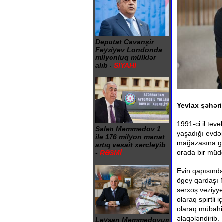
Deputat Cavanşir
Feyziyev Londonda
milyonluq mülklər
alıb -
SİYAHI
Yevlax şəhəri
1991-ci il təv
Saleh Məmmədov 1
yaşadığı evdə
ilə 176 milyon manat
mağazasına ged
artıq vəsait xərcləyib
orada bir müd
-
RƏSMİ
Evin qapısında
ögey qardaşı Mah
sərxoş vəziyy
olaraq spirtli
olaraq mübahis
əlaqələndirib.
Leysan Məmmədovun