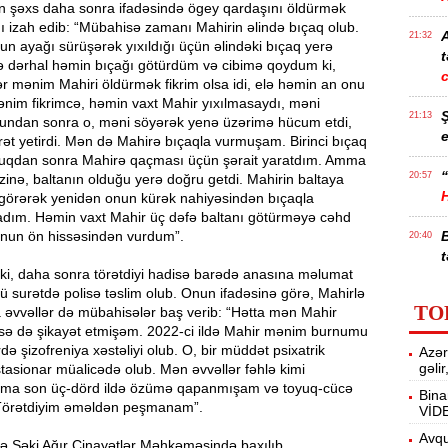
lən şəxs daha sonra ifadəsində ögey qardaşını öldürmək
ını izah edib: “Mübahisə zamanı Mahirin əlində bıçaq olub.
21:32
n ayağı sürüşərək yıxıldığı üçün əlindəki bıçaq yerə
t
 dərhal həmin bıçağı götürdüm və cibimə qoydum ki,
r mənim Mahiri öldürmək fikrim olsa idi, elə həmin an onu
ənim fikrimcə, həmin vaxt Mahir yıxılmasaydı, məni
21:13
Bundan sonra o, məni söyərək yenə üzərimə hücum etdi,
e
ət yetirdi. Mən də Mahirə bıçaqla vurmuşam. Birinci bıçaq
duqdan sonra Mahirə qaçması üçün şərait yaratdım. Amma
“
20:57
inə, baltanın olduğu yerə doğru getdi. Mahirin baltaya
i görərək yenidən onun kürək nahiyəsindən bıçaqla
dım. Həmin vaxt Mahir üç dəfə baltanı götürməyə cəhd
onun ön hissəsindən vurdum”.
20:40
t
ki, daha sonra törətdiyi hadisə barədə anasına məlumat
lü surətdə polisə təslim olub. Onun ifadəsinə görə, Mahirlə
İ
20:25
TO
 əvvəllər də mübahisələr baş verib: “Hətta mən Mahir
f
isə də şikayət etmişəm. 2022-ci ildə Mahir mənim burnumu
də şizofreniya xəstəliyi olub. O, bir müddət psixatrik
Azər
M
20:06
gəli
asionar müalicədə olub. Mən əvvəllər fəhlə kimi
mma son üç-dörd ildə özümə qapanmışam və toyuq-cücə
Bina
Törətdiyim əməldən peşmanam”.
VİD
19:48
m
Avqu
nə Şəki Ağır Cinayətlər Məhkəməsində baxılıb.