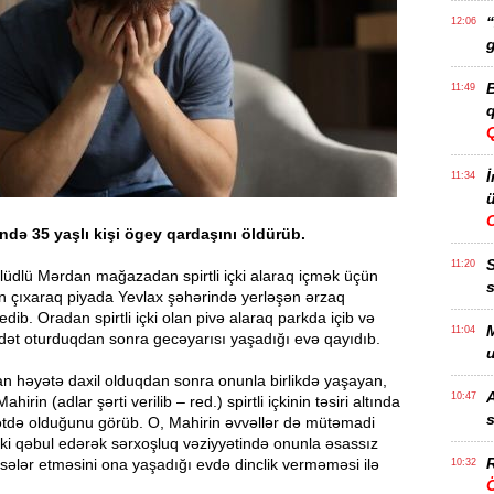
“
12:06
g
B
11:49
q
İ
11:34
ü
ndə 35 yaşlı kişi ögey qardaşını öldürüb.
11:20
əllüdlü Mərdan mağazadan spirtli içki alaraq içmək üçün
s
n çıxaraq piyada Yevlax şəhərində yerləşən ərzaq
ib. Oradan spirtli içki olan pivə alaraq parkda içib və
M
11:04
dət oturduqdan sonra gecəyarısı yaşadığı evə qayıdıb.
u
n həyətə daxil olduqdan sonra onunla birlikdə yaşayan,
A
10:47
irin (adlar şərti verilib – red.) spirtli içkinin təsiri altında
s
ətdə olduğunu görüb. O, Mahirin əvvəllər də mütəmadi
 içki qəbul edərək sərxoşluq vəziyyətində onunla əsassız
R
ələr etməsini ona yaşadığı evdə dinclik verməməsi ilə
10:32
Ö