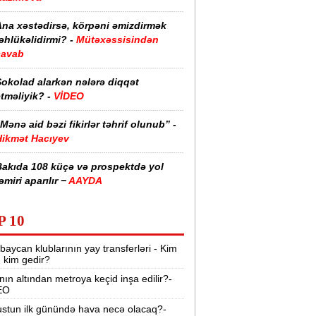
Ana xəstədirsə, körpəni əmizdirmək
əhlükəlidirmi? -
Mütəxəssisindən
cavab
Şokolad alarkən nələrə diqqət
tməliyik? -
VİDEO
Mənə aid bəzi fikirlər təhrif olunub” -
Hikmət Hacıyev
Bakıda 108 küçə və prospektdə yol
əmiri aparılır −
AAYDA
sti havada qəbul edilən bəzi dərmanlar
P 10
əsadlar törədə bilər -
VİDEO
baycan klublarının yay transferləri - Kim
üharibədə 3 400-dən çox iranlı və 18
r, kim gedir?
ABŞ hərbçisi həlak olub -
“Reuters“
nın altından metroya keçid inşa edilir?-
EO
BMT-dən dəhşətli xəbərdarlıq -
49
ilyon insan ac qala bilər
stun ilk günündə hava necə olacaq?-