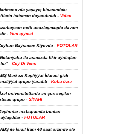
Nərimanovda yaşayış binasındakı
iftlərin istismarı dayandırıldı -
Video
Azərbaycan nefti ucuzlaşmaqda davam
dir -
Yeni qiymət
Ceyhun Bayramov Kiyevdə -
FOTOLAR
Netanyahu ilə aramızda fikir ayrılıqları
lur“ -
Cey Di Vens
BŞ Mərkəzi Kəşfiyyat İdarəsi gizli
əməliyyat qrupu yaradıb -
Kuba üzrə
zəl universitetlərdə ən çox seçilən
xtisas qrupu -
SİYAHI
Məşhurlar instaqramda bunları
aylaşdılar -
FOTOLAR
ABŞ ilə İsrail İranı 48 saat ərzində ələ