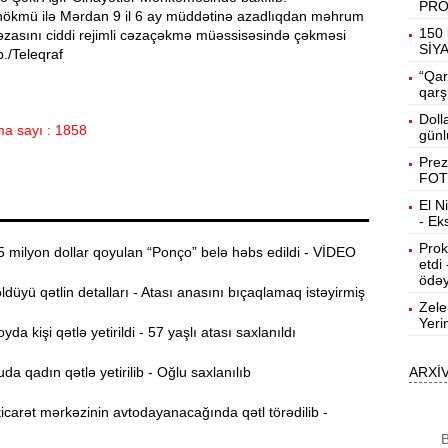
PR
kmü ilə Mərdan 9 il 6 ay müddətinə azadlıqdan məhrum
19:31
150 
cəzasını ciddi rejimli cəzaçəkmə müəssisəsində çəkməsi
b
SİY
./Teleqraf
“Qar
19:16
qarş
d
Doll
a sayı : 1858
günl
19:00
Prez
FOT
El N
18:41
- Ek
Ç
Prok
 milyon dollar qoyulan “Ponço” belə həbs edildi - VİDEO
etdi
N
18:22
ödəy
a
ldüyü qətlin detalları - Atası anasını bıçaqlamaq istəyirmiş
Zele
Yeri
K
18:05
a kişi qətlə yetirildi - 57 yaşlı atası saxlanıldı
o
 qadın qətlə yetirilib - Oğlu saxlanılıb
ARXİ
17:49
A
carət mərkəzinin avtodayanacağında qətl törədilib -
B