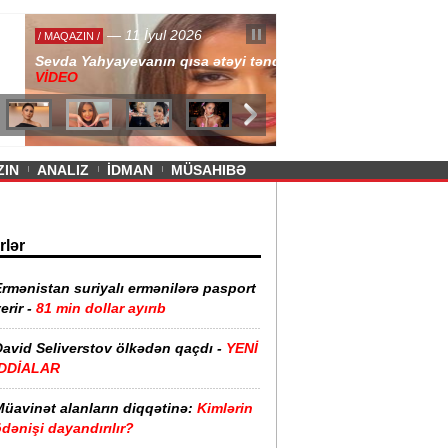
— 11 İyul 2026
ayevanın qısa ətəyi tənqid olundu -
ZIN
ANALIZ
İDMAN
MÜSAHIBƏ
rlər
rmənistan suriyalı ermənilərə pasport
erir -
81 min dollar ayırıb
David Seliverstov ölkədən qaçdı -
YENİ
İDDİALAR
Müavinət alanların diqqətinə:
Kimlərin
dənişi dayandırılır?