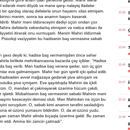
atdığına görə anam Bakı şəhərinə gedib. Mahir illərlə
k
əbul edərək məni döyüb və mənə qarşı nalayiq ifadələr
ki bir qardaş olaraq dəfələrlə onun həyatını xilas etmişəm.
S
23:39
birinci mənim, sonra isə anamın başını kəsərək
k
ildirib. Mahir məni öldürəcəyini dediyi üçün ondan çox
irə dəfələrlə xəbərdarlıq etmişəm və nəticə etibarı ilə
23:24
iyyətini itirərək onu vurmuşam. Mənim Mahiri öldürmək
. Psixoloji vəziyyətim bu hadisənin baş verməsinə səbəb
T
23:04
lən şəxs deyib ki, hadisə baş verməmişdən öncə səhər
hirlə birlikdə mehribancasına bazarda çay içiblər: “Hadisə
22:45
nda baş verib. Mən hadisə baş verənə qədər, son üç gün
amlar evə gəlməmişəm. Mahir hər gün spirtli içki qəbul edib.
hadisədən əvvəl mağazaya gedərək pivə almışam və
İ
utulka pivə içmişəm. Evə qayıtdıqda Mahirin də içkili
22:27
düm. O, məndən əl çəkməyərək üzərimə hücum çəkdi,
ər işlətdi. Mübahisənin baş verməsinin səbəbi Mahirin məni
başımı kəsəcəyini deməsi olub. Mən Mahirdən nə üçün bu
22:10
yini soruşdum. O, səbəb kimi anamın tərəfini saxladığını
a
ona əl-üzünü yumasını bildirdim. O, da əl-üzünü yudu.
yan zaman Mahir əlində bıçaqla üzərimə gəldi. Bu zaman
21:50
m etdi. Amma itin zənciri çatmadı”.
g