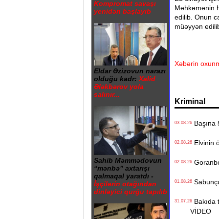
Kompromat savaşı
Məhkəmənin hö
yenidən başlayıb
edilib. Onun 
müəyyən edilib
Xəbərin oxunm
Eldar Əzizovun narazı
olduğu kadr:
Xalid
Ələkbərov yola
salınır...
Kriminal
Başına 5
03.08.26
Elvinin ö
02.08.26
Sahib Məmmədovun
Goranboyd
02.08.26
“mənbə” axtarışı
qalmaqal yaratdı -
Sabunçuda
01.08.26
İşçilərin otağından
dinləyici qurğu tapılıb
Bakıda ti
31.07.26
VİDEO