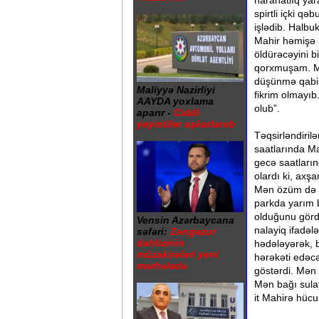
narahatlıq yar
spirtli içki q
işlədib. Halbu
Mahir həmişə 
öldürəcəyini b
qorxmuşam. Mah
düşünmə qabil
Maliyyə Nazirliyi
fikrim olmayıb
AAYDA yoxlama
olub”.
aparır -
Ciddi
yeyintilər aşkarlanıb
Təqsirləndiri
saatlarında Ma
gecə saatları
olardı ki, axş
Mən özüm də 
parkda yarım b
olduğunu gör
Vensin Azərbaycana
nalayiq ifadəl
səfəri:
Zəngəzur
dəhlizinin
hədələyərək, 
müzakirələri yeni
hərəkəti edəcə
mərhələdə
göstərdi. Mən 
Mən bağı sula
it Mahirə hücu