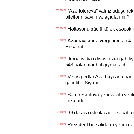
“Azərlotereya” yalnız uduşu rek
07.08.26
biletlərin sayı niyə açıqlanmır?
Həftəsonu güclü külək əsəcə
07.08.26
Azərbaycanda vergi borcları 4 m
07.08.26
Hesabat
Jurnalistika ixtisası üzrə qabiliy
07.08.26
543 nəfər məqbul qiymət aldı
Velosipedlər Azərbaycana hans
07.08.26
gətirilib - Siyahı
Samir Şərifova yeni vəzifə veri
07.08.26
imzaladı
39 dərəcə isti olacaq - Sabaha
07.08.26
Prezident bu səfirlərin yerini d
07.08.26