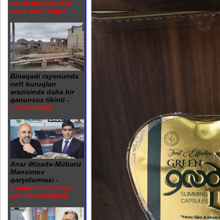
sonra universitetə
necə daxil olub?
Binəqədi rayonunda
neft buruqları
ərazisində daha bir
qanunsuz tikinti -
FOTO/VİDEO
Anar Əlizadə-Mübariz
Mənsimov
qarşıdurması -
Kompromat savaşı
yenidən başlayıb