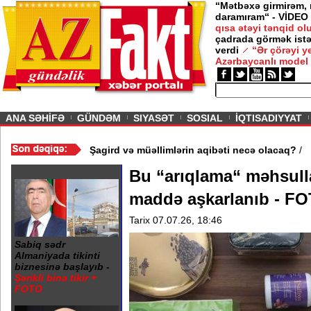
“Mətbəxə girmirəm,
daramıram“ - VİDEO
qısa ətəyi tənqid o
çadrada görmək istə
verdi
“Ər çörəyi 
Azərbaycanlı model
ious
ANA SƏHİFƏ
GÜNDƏM
SIYASƏT
SOSIAL
İQTISADIYYAT
Gədəbəydə 3 məktəb bağlandı - Şagird və müəllimlərin aqibəti ne
Bu “arıqlama“ məhsulla
maddə aşkarlanıb - 
Tarix 07.07.26, 18:46
Sabiq sədr
Almaniyada tikinti
biznesinə başlayıb -
Şərikli bina tikir +
FOTO