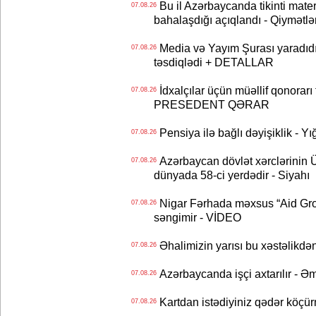
Bu il Azərbaycanda tikinti mater
07.08.26
bahalaşdığı açıqlandı - Qiymətlə
Media və Yayım Şurası yaradıdı 
07.08.26
təsdiqlədi + DETALLAR
İdxalçılar üçün müəllif qonorarı
07.08.26
PRESEDENT QƏRAR
Pensiya ilə bağlı dəyişiklik - Yı
07.08.26
Azərbaycan dövlət xərclərinin
07.08.26
dünyada 58-ci yerdədir - Siyahı
Nigar Fərhada məxsus “Aid Grou
07.08.26
səngimir - VİDEO
Əhalimizin yarısı bu xəstəlikdən
07.08.26
Azərbaycanda işçi axtarılır - Ə
07.08.26
Kartdan istədiyiniz qədər köçür
07.08.26