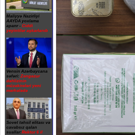
Maliyyə Nazirliyi
AAYDA yoxlama
aparır -
Ciddi
yeyintilər aşkarlanıb
Vensin Azərbaycana
səfəri:
Zəngəzur
dəhlizinin
müzakirələri yeni
mərhələdə
Sovet təhsil elitası və
cavabsız qalan
suallar:
Rektor 6 il