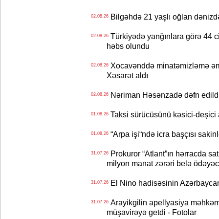
Bilgəhdə 21 yaşlı oğlan dənizdə b
02.08.26
Türkiyədə yanğınlara görə 44 cina
02.08.26
həbs olundu
Xocavənddə minatəmizləmə əm
02.08.26
Xəsarət aldı
Nəriman Həsənzadə dəfn edildi 
02.08.26
Taksi sürücüsünü kəsici-deşici a
01.08.26
“Arpa işi“ndə icra başçısı sa
01.08.26
Prokuror “Atlant”ın hərracda satı
31.07.26
milyon manat zərəri belə ödəyəc
El Nino hadisəsinin Azərbaycana
31.07.26
Arayikgilin apellyasiya məhkəm
31.07.26
müşavirəyə getdi - Fotolar