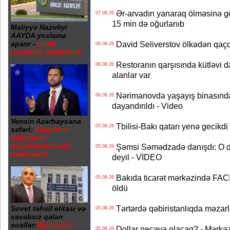
Ər-arvadın yanaraq ölməsinə gö
07.08.26
15 min də oğurlanıb
Maliyyə Nazirliyi
AAYDA yoxlama
aparır -
Ciddi
David Seliverstov ölkədən qaç
06.08.26
yeyintilər aşkarlanıb
Restoranın qarşısında kütləvi d
06.08.26
alanlar var
Nərimanovda yaşayış binasındakı 
06.08.26
dayandırıldı - Video
Vensin Azərbaycana
Tbilisi-Bakı qatarı yenə gecikdi 
05.08.26
səfəri:
Zəngəzur
dəhlizinin
müzakirələri yeni
Şəmsi Səmədzadə danışdı: O d
05.08.26
mərhələdə
deyil - VİDEO
Bakıda ticarət mərkəzində FACİƏ
05.08.26
öldü
Tərtərdə qəbiristanlıqda məzarla
Sovet təhsil elitası və
05.08.26
cavabsız qalan
suallar:
Rektor 6 il
Dollar neçəyə olacaq? - Mərkə
05.08.26