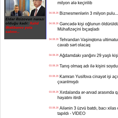
milyon ələ keçirilib
Biznesmenlərin 3 milyon pulu..
04.08.26
Eldar Əzizovun narazı
olduğu kadr:
Xalid
Gəncədə kişi oğlunun öldürüldüy
04.08.26
Ələkbərov yola
Mühafizəçini bıçaqladı
salınır...
Tehrandan Vaşinqtona ultimatu
04.08.26
cavab sərt olacaq
Ağdamdakı yanğını 29 yaşlı kişi
04.08.26
Tanış olmaq adı ilə kişini soydu
03.08.26
Kamran Yusifova cinayət işi açıld
03.08.26
çıxarılmışdı
Xırdalanda ər-arvad arasında qa
03.08.26
həyatını itirdi
Ailənin 3 üzvü batdı, bacı xilas
03.08.26
tapıldı - VİDEO