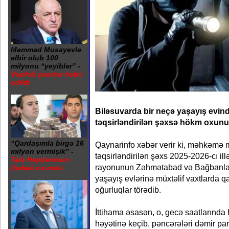
Məmməd Musayevlə
əlbir olub 100
milyonu “yeyiblər” -
Vəzifəli şəxslər həbs
edildi
Biləsuvarda bir neçə yaşayış evi
təqsirləndirilən şəxsə hökm oxunu
“Qardaşımla birgə 16
Qaynarinfo xəbər verir ki, məhkəmə m
milyon vermişik” -
təqsirləndirilən şəxs 2025-2026-cı ill
Tale Heydərovun
rayonunun Zəhmətabad və Bağbanlar 
ifadəsi oxundu
yaşayış evlərinə müxtəlif vaxtlarda q
oğurluqlar törədib.
İttihama əsasən, o, gecə saatlarında
həyətinə keçib, pəncərələri dəmir par