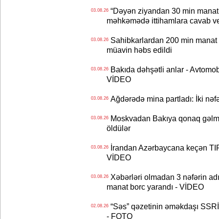
“Dəyən ziyandan 30 min manat
03.08.26
məhkəmədə ittihamlara cavab ve
Sahibkarlardan 200 min manat rü
03.08.26
müavin həbs edildi
Bakıda dəhşətli anlar - Avtomobil
03.08.26
VİDEO
Ağdərədə mina partladı: İki nəfə
03.08.26
Moskvadan Bakıya qonaq gəlmişd
03.08.26
öldülər
İrandan Azərbaycana keçən TIR-
03.08.26
VİDEO
Xəbərləri olmadan 3 nəfərin adın
03.08.26
manat borc yarandı - VİDEO
“Səs” qəzetinin əməkdaşı SSRİ 
02.08.26
- FOTO