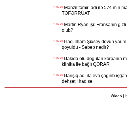
Mənzil təmiri adı ilə 574 min ma
31.07.26
TƏFƏRRÜAT
Martin Ryan işi: Fransanın gizli
31.07.26
olub?
Hacı İlham Şıxseyidovun yarım
31.07.26
qoyuldu - Səbəb nədir?
Bakıda ölü doğulan körpənin me
31.07.26
klinika ilə bağlı QƏRAR
Barışıq adı ilə evə çağırıb işgən
31.07.26
dəhşətli hadisə
Əlaqə
|