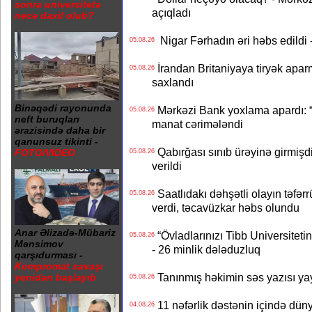
sonra universitetə
açıqladı
necə daxil olub?
Nigar Fərhadın əri həbs edildi 
05.08.26
İrandan Britaniyaya tiryək apar
05.08.26
saxlandı
Binəqədi rayonunda
Mərkəzi Bank yoxlama apardı: “
05.08.26
neft buruqları
manat cərimələndi
ərazisində daha bir
qanunsuz tikinti -
Qabırğası sınıb ürəyinə girmişdi
FOTO/VİDEO
05.08.26
verildi
Saatlıdakı dəhşətli olayın təfərr
05.08.26
verdi, təcavüzkar həbs olundu
Anar Əlizadə-Mübariz
“Övladlarınızı Tibb Universiteti
05.08.26
Mənsimov
- 26 minlik dələduzluq
qarşıdurması -
Kompromat savaşı
Tanınmış həkimin səs yazısı yay
yenidən başlayıb
05.08.26
11 nəfərlik dəstənin içində dün
04.08.26