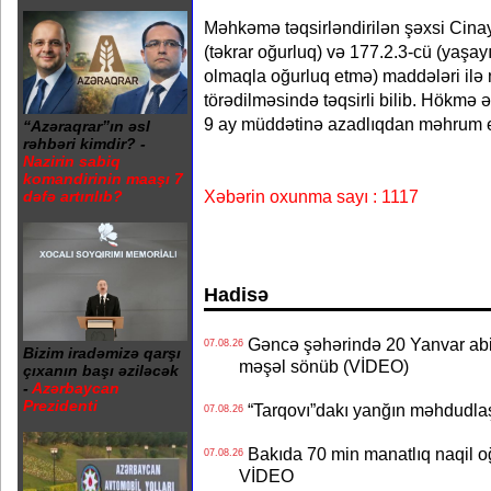
Məhkəmə təqsirləndirilən şəxsi Cinay
(təkrar oğurluq) və 177.2.3-cü (yaşa
olmaqla oğurluq etmə) maddələri ilə 
törədilməsində təqsirli bilib. Hökmə 
9 ay müddətinə azadlıqdan məhrum et
“Azəraqrar”ın əsl
rəhbəri kimdir? -
Nazirin sabiq
komandirinin maaşı 7
Xəbərin oxunma sayı : 1117
dəfə artırılıb?
Hadisə
Gəncə şəhərində 20 Yanvar abidə
07.08.26
Bizim iradəmizə qarşı
məşəl sönüb (VİDEO)
çıxanın başı əziləcək
-
Azərbaycan
Prezidenti
“Tarqovı”dakı yanğın məhdudla
07.08.26
Bakıda 70 min manatlıq naqil oğ
07.08.26
VİDEO