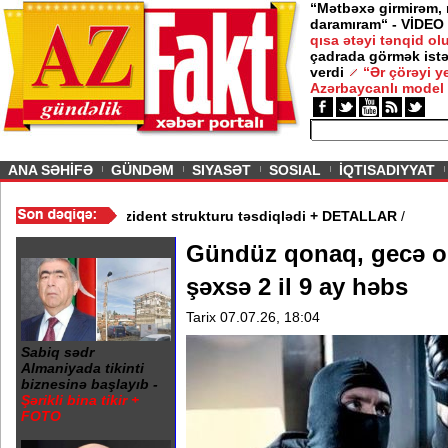
“Mətbəxə girmirəm,
daramıram“ - VİDEO
qısa ətəyi tənqid o
çadrada görmək istə
verdi
“Ər çörəyi 
Azərbaycanlı model
ious
ANA SƏHİFƏ
GÜNDƏM
SIYASƏT
SOSIAL
İQTISADIYYAT
ayım Şurası yaradıdı - Prezident strukturu təsdiqlədi + DETALLAR
Gündüz qonaq, gecə oğ
şəxsə 2 il 9 ay həbs
Tarix 07.07.26, 18:04
Sabiq sədr
Almaniyada tikinti
biznesinə başlayıb -
Şərikli bina tikir +
FOTO