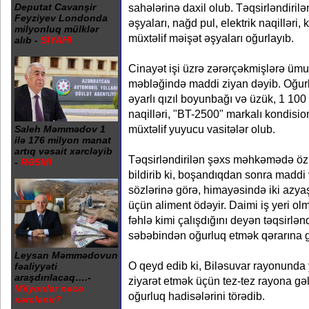
sahələrinə daxil olub. Təqsirləndirilə
Deputat Cavanşir
Feyziyev Londonda
əşyaları, nağd pul, elektrik naqilləri
milyonluq mülklər
müxtəlif məişət əşyaları oğurlayıb.
alıb -
SİYAHI
Cinayət işi üzrə zərərçəkmişlərə ümu
məbləğində maddi ziyan dəyib. Oğur
əyarlı qızıl boyunbağı və üzük, 1 100
naqilləri, "BT-2500" markalı kondisio
müxtəlif yuyucu vasitələr olub.
Saleh Məmmədov 1
ilə 176 milyon manat
artıq vəsait xərcləyib
Təqsirləndirilən şəxs məhkəmədə özü
-
RƏSMİ
bildirib ki, boşandıqdan sonra maddi 
sözlərinə görə, himayəsində iki azyaş
üçün aliment ödəyir. Daimi iş yeri o
fəhlə kimi çalışdığını deyən təqsirlən
səbəbindən oğurluq etmək qərarına gəl
Leysan Məmmədovun
O qeyd edib ki, Biləsuvar rayonunda 
fəaliyyəti
araşdırılacaq….-
ziyarət etmək üçün tez-tez rayona gə
Milyonlar necə
oğurluq hadisələrini törədib.
xərclənir?