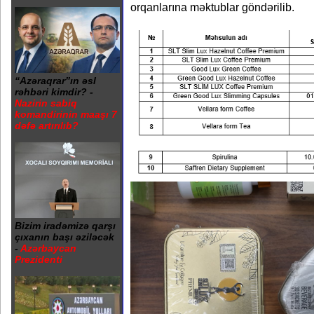
orqanlarına məktublar göndərilib.
“Azəraqrar”ın əsl
rəhbəri kimdir? -
Nazirin sabiq
komandirinin maaşı 7
dəfə artırılıb?
Bizim iradəmizə qarşı
çıxanın başı əziləcək
-
Azərbaycan
Prezidenti