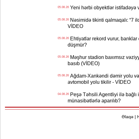
Yeni hərbi obyektlər istifadəyə
05.08.26
Nəsimidə tikinti qalmaqalı: “7 ildi
05.08.26
VİDEO
Ehtiyatlar rekord vurur, banklar q
05.08.26
düşmür?
Məşhur stadion baxımsız vəziyy
05.08.26
basıb (VİDEO)
Ağdam-Xankəndi dəmir yolu və
05.08.26
avtomobil yolu tikilir - VİDEO
Peşə Təhsili Agentliyi ilə bağlı i
04.08.26
münasibətlərlə aparılıb?
Əlaqə
|