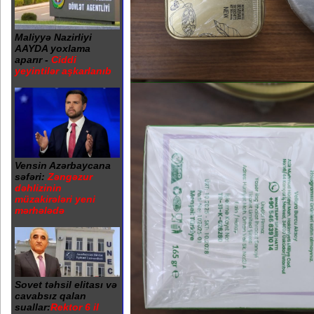
Maliyyə Nazirliyi
AAYDA yoxlama
aparır -
Ciddi
yeyintilər aşkarlanıb
Vensin Azərbaycana
səfəri:
Zəngəzur
dəhlizinin
müzakirələri yeni
mərhələdə
Sovet təhsil elitası və
cavabsız qalan
suallar:
Rektor 6 il