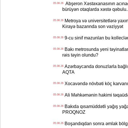
Abşeron Xəstəxanasının acınaca
05.08.26
bürüyən otaqlarda xəstə qəbulu..
Metroya və universitetlərə yaxın
05.08.26
Kirayə bazarında son vəziyyət
9-cu sinif məzunları bu kolleclə
05.08.26
Bakı metrosunda yeni təyinatlar
05.08.26
rəis təyin olundu?
Azərbaycanda donuzlarla bağlı m
05.08.26
AQTA
Xocavəndə növbəti köç karvanı
05.08.26
Ali Məhkəmənin hakimi təqaüdə
05.08.26
Bakıda qısamüddətli yağış yağa
05.08.26
PROQNOZ
Boşandıqdan sonra əmlak bölgü
05.08.26