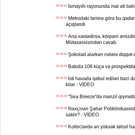
İsmayıllı rayonunda mal əti ba
05.08.26
Metrodakı təmirə görə bu qədər 
05.08.26
açıqlandı
Ana xəstədirsə, körpəni əmizdir
05.08.26
Mütəxəssisindən cavab
Şokolad alarkən nələrə diqqət 
05.08.26
Bakıda 108 küçə və prospektdə 
05.08.26
İsti havada qəbul edilən bəzi d
05.08.26
bilər - VİDEO
“Sea Breeze“də mənzil qiymətlər
05.08.26
Naxçıvan Şəhər Poliklinikasında
05.08.26
satılır? - VİDEO
Kolleclərdə ən yüksək təhsil haq
05.08.26