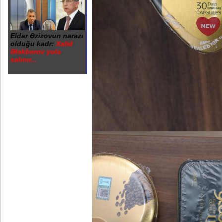
Eldar Əzizovun narazı
olduğu kadr:
Xalid
Ələkbərov yola
salınır...