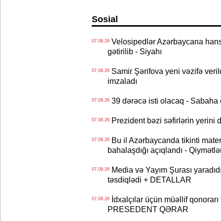
Sosial
Velosipedlər Azərbaycana hans
07.08.26
gətirilib - Siyahı
Samir Şərifova yeni vəzifə veri
07.08.26
imzaladı
39 dərəcə isti olacaq - Sabaha
07.08.26
Prezident bəzi səfirlərin yeri
07.08.26
Bu il Azərbaycanda tikinti mater
07.08.26
bahalaşdığı açıqlandı - Qiymətlə
Media və Yayım Şurası yaradıdı 
07.08.26
təsdiqlədi + DETALLAR
İdxalçılar üçün müəllif qonorarı
07.08.26
PRESEDENT QƏRAR