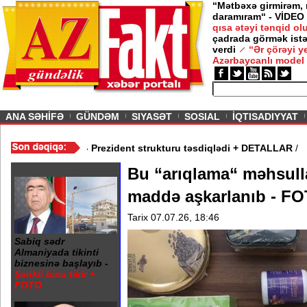
“Mətbəxə girmirəm,
daramıram“ - VİDEO
qısa ətəyi tənqid o
çadrada görmək istə
verdi
“Ər çörəyi 
Azərbaycanlı model
ious
ANA SƏHİFƏ
GÜNDƏM
SIYASƏT
SOSIAL
İQTISADIYYAT
Media və Yayım Şurası yaradıdı - Prezident strukturu təsdiqlədi 
Bu “arıqlama“ məhsulla
maddə aşkarlanıb - 
Tarix 07.07.26, 18:46
Sabiq sədr
Almaniyada tikinti
biznesinə başlayıb -
Şərikli bina tikir +
FOTO