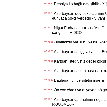
Pensiya ilə bağlı dəyişiklik - Yı
07.08.26
Azərbaycan dövlət xərclərinin
07.08.26
dünyada 58-ci yerdədir - Siyahı
Nigar Fərhada məxsus “Aid Grou
07.08.26
səngimir - VİDEO
Əhalimizin yarısı bu xəstəlikdən
07.08.26
Azərbaycanda işçi axtarılır - Ə
07.08.26
Kartdan istədiyiniz qədər köçür
07.08.26
Azərbaycanda icra başçısı olma
07.08.26
Bağlanan universitetin müəllimlər
07.08.26
Ən çox çörək və ət yeyən bölgə
07.08.26
Azərbaycanda əhalinin neçə faizi 
07.08.26
RƏQƏMLƏR