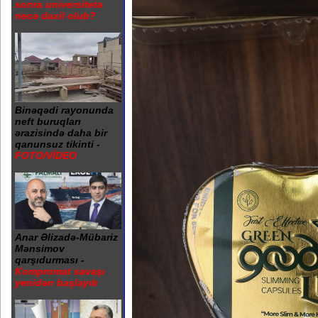
sonra universitetə
necə daxil olub?
Binəqədi rayonunda
neft buruqları
ərazisində daha bir
qanunsuz tikinti -
FOTO/VİDEO
Anar Əlizadə-Mübariz
Mənsimov
qarşıdurması -
Kompromat savaşı
yenidən başlayıb