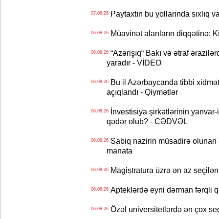
Paytaxtın bu yollarında sıxlıq v
07.08.26
Müavinət alanların diqqətinə: Ki
06.08.26
“Azərişıq“ Bakı və ətraf ərazilə
06.08.26
yaradır - VİDEO
Bu il Azərbaycanda tibbi xidmət
06.08.26
açıqlandı - Qiymətlər
İnvestisiya şirkətlərinin yanvar-
06.08.26
qədər olub? - CƏDVƏL
Sabiq nazirin müsadirə olunan ə
06.08.26
manata
Magistratura üzrə ən az seçilən 
06.08.26
Apteklərdə eyni dərman fərqli q
06.08.26
Özəl universitetlərdə ən çox seç
06.08.26