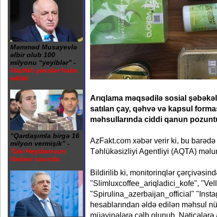
Məmməd Musayevlə
əlbir olub 100
milyonu “yeyiblər” -
Vəzifəli şəxslər həbs
edildi
Arıqlama məqsədilə sosial şəbəkə
satılan çay, qəhvə və kapsul formas
məhsullarında ciddi qanun pozuntu
“Qardaşımla birgə 16
AzFakt.com xəbər verir ki, bu barəd
milyon vermişik” -
Təhlükəsizliyi Agentliyi (AQTA) məlu
Tale Heydərovun
ifadəsi oxundu
Bildirilib ki, monitorinqlər çərçivəsin
"Slimluxcoffee_ariqladici_kofe", "Vel
"Spirulina_azerbaijan_official" "Inst
hesablarından əldə edilən məhsul nü
müayinələrə cəlb olunub. Nəticələrə