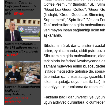
Deputat Cavanşir
Coffee Premium" (fındıqlı), "SLT Sli
Feyziyev Londonda
"Good Lux Green Coffee", "Green Go
milyonluq mülklər
alıb -
SİYAHI
(fındıqlı), "Green Good Lux Slimming
Supplement", "Spirulina" "Vellara Fo
Tea" məhsullarında qida məhsullarınd
verilməyən insan sağlamlığı üçün tə
aşkarlanıb.
Saleh Məmmədov 1
Sibutramin ürək-damar sistemi xəstəlikl
ilə 176 milyon manat
artırır, eyni zamanda, ciddi psixi pozu
artıq vəsait xərcləyib
-
RƏSMİ
Sibutraminin qida məhsullarının, elə
tərkibində istifadəsi Azərbaycanda q
zamanı müəyyən edilib ki, sözügedən
istifadə məqsədilə gətirilsə də, sonr
üzərindən qanunsuz satışa çıxarılıb.
idxalına qadağa qoyulması ilə bağlı i
səlahiyyətli qurumlarına da rəsmi mü
Leysan Məmmədovun
fəaliyyəti
araşdırılacaq….-
Faktlarla bağlı qanunvericiliyə uyğun
Milyonlar necə
xərclənir?
üçün aidiyyəti qurumlara, o cümləd