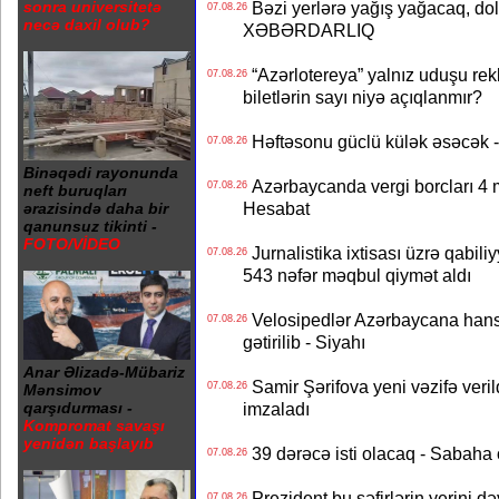
sonra universitetə
Bəzi yerlərə yağış yağacaq, do
07.08.26
necə daxil olub?
XƏBƏRDARLIQ
“Azərlotereya” yalnız uduşu rek
07.08.26
biletlərin sayı niyə açıqlanmır?
Həftəsonu güclü külək əsəcə
07.08.26
Binəqədi rayonunda
Azərbaycanda vergi borcları 4 m
07.08.26
neft buruqları
Hesabat
ərazisində daha bir
qanunsuz tikinti -
FOTO/VİDEO
Jurnalistika ixtisası üzrə qabiliy
07.08.26
543 nəfər məqbul qiymət aldı
Velosipedlər Azərbaycana hans
07.08.26
gətirilib - Siyahı
Anar Əlizadə-Mübariz
Samir Şərifova yeni vəzifə veri
07.08.26
Mənsimov
imzaladı
qarşıdurması -
Kompromat savaşı
yenidən başlayıb
39 dərəcə isti olacaq - Sabaha
07.08.26
Prezident bu səfirlərin yerini d
07.08.26