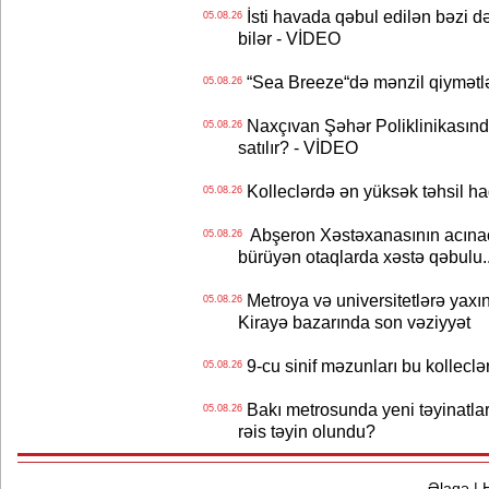
İsti havada qəbul edilən bəzi d
05.08.26
bilər - VİDEO
“Sea Breeze“də mənzil qiymətlər
05.08.26
Naxçıvan Şəhər Poliklinikasında
05.08.26
satılır? - VİDEO
Kolleclərdə ən yüksək təhsil haq
05.08.26
Abşeron Xəstəxanasının acınaca
05.08.26
bürüyən otaqlarda xəstə qəbulu..
Metroya və universitetlərə yaxın
05.08.26
Kirayə bazarında son vəziyyət
9-cu sinif məzunları bu kolleclə
05.08.26
Bakı metrosunda yeni təyinatlar
05.08.26
rəis təyin olundu?
Əlaqə
|