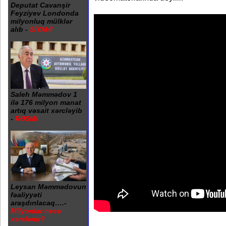
Deputat Cavanşir
Feyziyev Londonda
milyonluq mülklər
alıb -
SİYAHI
Saleh Məmmədov 1
ilə 176 milyon manat
artıq vəsait xərcləyib
-
RƏSMİ
Leysan Məmmədovun
fəaliyyəti
araşdırılacaq….-
Milyonlar necə
xərclənir?