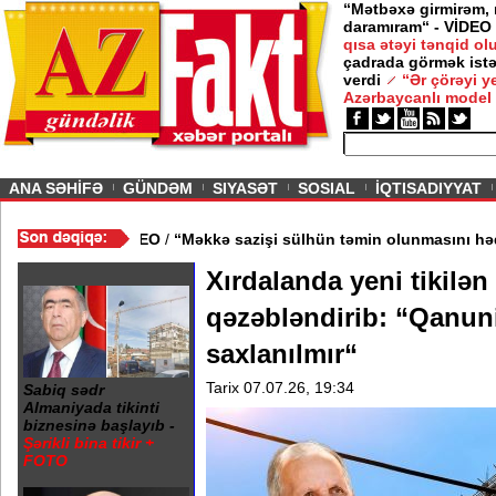
“Mətbəxə girmirəm,
daramıram“ - VİDEO
qısa ətəyi tənqid o
çadrada görmək istə
verdi
“Ər çörəyi 
Azərbaycanlı model
ious
ANA SƏHİFƏ
GÜNDƏM
SIYASƏT
SOSIAL
İQTISADIYYAT
ndan kənarlaşdırılıb - VİDEO
/
“Məkkə sazişi sülhün təmin olunmas
Xırdalanda yeni tikilən
qəzəbləndirib: “Qanun
saxlanılmır“
Tarix 07.07.26, 19:34
Sabiq sədr
Almaniyada tikinti
biznesinə başlayıb -
Şərikli bina tikir +
FOTO