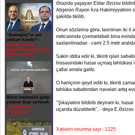
Ərazidə yaşayan Eldar Əzizov bildirib 
Abşeron Rayon İcra Hakimiyyətinin 
şəkildə tikilib.
Onun sözlərinə görə, təxminən iki il ə
“Azəraqrar”ın əsl
nəticəsində çoxmərtəbəli bina evin
rəhbəri kimdir? -
saxlanılmadan - cəmi 2.5 metr aralıda 
Nazirin sabiq
komandirinin maaşı 7
dəfə artırılıb?
Sakin iddia edir ki, tikinti işləri səb
hissəsindəki hasar uçmaq təhlükəsi i
çatlar əmələ gəlib.
O həmçinin qeyd edib ki, tikinti zam
təhlükə səbəbindən nəvələri artıq evd
Bizim iradəmizə qarşı
çıxanın başı əziləcək
"Şikayətimi bildirib deyirəm ki, hasar 
-
Azərbaycan
uçanda düzəldərik", - deyə E.Əzizov 
Prezidenti
Xəbərin oxunma sayı : 1225