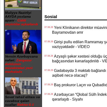
Maliyyə Nazirliyi
Sosial
AAYDA yoxlama
aparır -
Ciddi
yeyintilər aşkarlanıb
Yeni Klinikanın direktor müavini 
07.08.26
Bayramovdan əmr
Girişi pullu edilən Ramramay şə
07.08.26
vəziyyətdədir - VİDEO
Azyaşlı şəkər xəstəsi olduğu ü
Vensin Azərbaycana
07.08.26
səfəri:
Zəngəzur
bağçasından kənarlaşdırılıb - V
dəhlizinin
müzakirələri yeni
Gədəbəydə 3 məktəb bağlandı - 
07.08.26
mərhələdə
aqibəti necə olacaq?
Baş prokuror Laçın və Qubadl
07.08.26
Azərbaycan “Qlobal Sülh İndek
07.08.26
Sovet təhsil elitası və
qərarlaşıb - Siyahı
cavabsız qalan
suallar:
Rektor 6 il