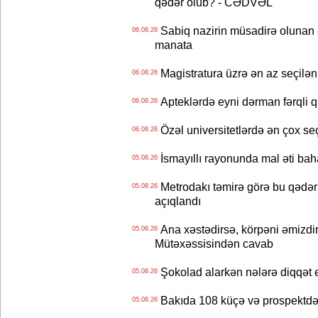
qədər olub? - CƏDVƏL
Sabiq nazirin müsadirə olunan ə
06.08.26
manata
Magistratura üzrə ən az seçilən 
06.08.26
Apteklərdə eyni dərman fərqli q
06.08.26
Özəl universitetlərdə ən çox seç
06.08.26
İsmayıllı rayonunda mal əti ba
05.08.26
Metrodakı təmirə görə bu qədər 
05.08.26
açıqlandı
Ana xəstədirsə, körpəni əmizdir
05.08.26
Mütəxəssisindən cavab
Şokolad alarkən nələrə diqqət 
05.08.26
Bakıda 108 küçə və prospektdə 
05.08.26