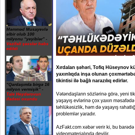
Məmməd Musayevlə
əlbir olub 100
milyonu “yeyiblər” -
Vəzifəli şəxslər həbs
edildi
Xırdalan şəhəri, Tofiq Hüseynov k
yaxınlıqda inşa olunan çoxmərtəbə
tikintisi ilə bağlı narazılıq edirlər.
“Qardaşımla birgə 16
milyon vermişik” -
Vətəndaşların sözlərinə görə, yeni tik
Tale Heydərovun
ifadəsi oxundu
yaşayış evlərinə çox yaxın məsafədə
təhlükəsizlik, həm də yaşayış rahatlı
problemlər yaradır.
AzFakt.com xəbər verir ki, bu barəd
videomaterialında deyilir.