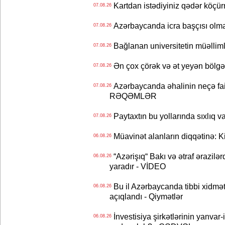
Kartdan istədiyiniz qədər köçür
07.08.26
Azərbaycanda icra başçısı olma
07.08.26
Bağlanan universitetin müəllimlər
07.08.26
Ən çox çörək və ət yeyən bölgə
07.08.26
Azərbaycanda əhalinin neçə faizi 
07.08.26
RƏQƏMLƏR
Paytaxtın bu yollarında sıxlıq v
07.08.26
Müavinət alanların diqqətinə: Ki
06.08.26
“Azərişıq“ Bakı və ətraf ərazilə
06.08.26
yaradır - VİDEO
Bu il Azərbaycanda tibbi xidmət
06.08.26
açıqlandı - Qiymətlər
İnvestisiya şirkətlərinin yanvar-
06.08.26