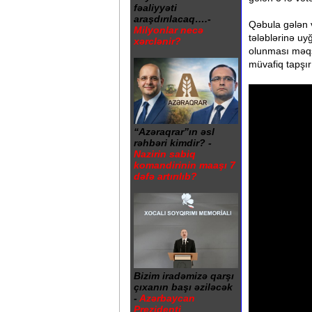
fəaliyyəti
araşdırılacaq….-
Qəbula gələn v
Milyonlar necə
tələblərinə u
xərclənir?
olunması məqsə
müvafiq tapşırı
“Azəraqrar”ın əsl
rəhbəri kimdir? -
Nazirin sabiq
komandirinin maaşı 7
dəfə artırılıb?
Bizim iradəmizə qarşı
çıxanın başı əziləcək
-
Azərbaycan
Prezidenti