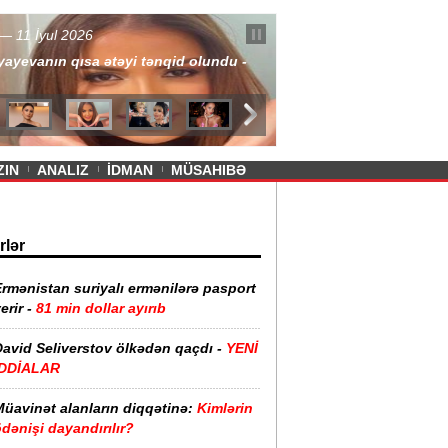
— 11 İyul 2026
ayevanın qısa ətəyi tənqid olundu -
ZIN
ANALIZ
İDMAN
MÜSAHIBƏ
rlər
rmənistan suriyalı ermənilərə pasport
erir -
81 min dollar ayırıb
David Seliverstov ölkədən qaçdı -
YENİ
İDDİALAR
Müavinət alanların diqqətinə:
Kimlərin
dənişi dayandırılır?