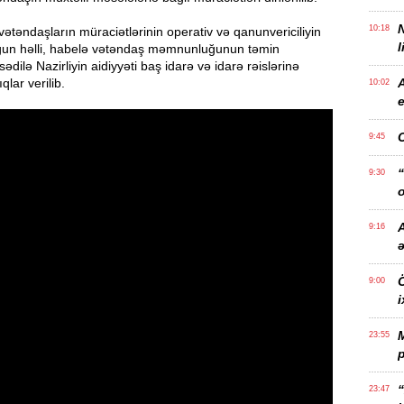
10:18
ətəndaşların müraciətlərinin operativ və qanunvericiliyin
l
yğun həlli, habelə vətəndaş məmnunluğunun təmin
dilə Nazirliyin aidiyyəti baş idarə və idarə rəislərinə
qlar verilib.
10:02
e
9:45
“
9:30
o
A
9:16
Ö
9:00
i
23:55
p
“
23:47