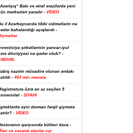
Azərişıq“ Bakı və ətraf ərazilərdə yeni
üc mərkəzləri yaradır -
VİDEO
u il Azərbaycanda tibbi xidmətlərin nə
ədər bahalandığı açıqlandı -
Qiymətlər
nvestisiya şirkətlərinin yanvar-iyul
zrə dövriyyəsi nə qədər olub? -
CƏDVƏL
Sabiq nazirin müsadirə olunan əmlakı
atıldı -
463 min manata
agistratura üzrə ən az seçilən 5
niversitet -
SİYAHI
pteklərdə eyni dərman fərqli qiymətə
atılır? -
VİDEO
estoranın qarşısında kütləvi dava -
lən və xəsarət alanlar var