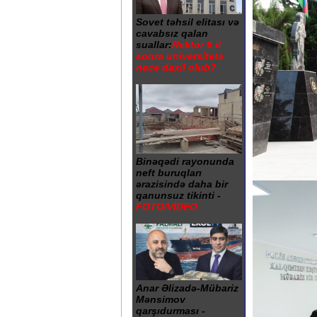
Sovet təhsil elitası və
cavabsız qalan
suallar:
Rektor 6 il
sonra universitetə
necə daxil olub?
Binəqədi rayonunda
neft buruqları
ərazisində daha bir
qanunsuz tikinti -
FOTO/VİDEO
Anar Əlizadə-Mübariz
Mənsimov
qarşıdurması -