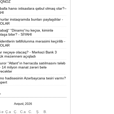
OQNOZ
“Wildberries” anbar tutumunun üçdə
balla hansı ixtisaslara qəbul olmaq olar?–
irini itirib -
21-ci hücum
AHI
urlar instaqramda bunları paylaşdılar -
“Sea Breeze“də mənzil qiymətləri necə
OLAR
əyişir? -
Qiymətlər
abağ“ “Dinamo“nu keçsə, kiminlə
ılaşa bilər? - SİYAHI
Bakıda ticarət mərkəzində FACİƏ:
liftin
identlərin təltifolunma mərasimi keçirilib -
şaxtasına düşüb öldü
OLAR
ar neçəyə olacaq? - Mərkəzi Bank 3
Pentaqondan kritik addım:
Rusiya və
ük məzənnəni açıqladı
inə qarşı yeni plan
uror “Atlant”ın hərracda satılmasını tələb
 - 14 milyon manat zərəri belə
axçıvan Şəhər Poliklinikasında tibbi
əcəklər
rayış 60-80 manata satılır? -
VİDEO
ino hadisəsinin Azərbaycana təsiri varmı?
spert
olleclərdə ən yüksək təhsil haqqı
lan ixtisaslar -
SİYAHI
V
"Yəhudi David Seliverstov" Kazım
bbasov çıxdı! -
Bir dələduzla bağlı
Avqust, 2026
SENSASİON detallar
.e
Ç.a
Ç.
C.a
C.
Ş.
B.