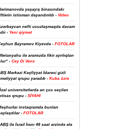
Nərimanovda yaşayış binasındakı
iftlərin istismarı dayandırıldı -
Video
Azərbaycan nefti ucuzlaşmaqda davam
dir -
Yeni qiymət
Ceyhun Bayramov Kiyevdə -
FOTOLAR
Netanyahu ilə aramızda fikir ayrılıqları
lur“ -
Cey Di Vens
BŞ Mərkəzi Kəşfiyyat İdarəsi gizli
əməliyyat qrupu yaradıb -
Kuba üzrə
zəl universitetlərdə ən çox seçilən
xtisas qrupu -
SİYAHI
Məşhurlar instaqramda bunları
aylaşdılar -
FOTOLAR
ABŞ ilə İsrail İranı 48 saat ərzində ələ