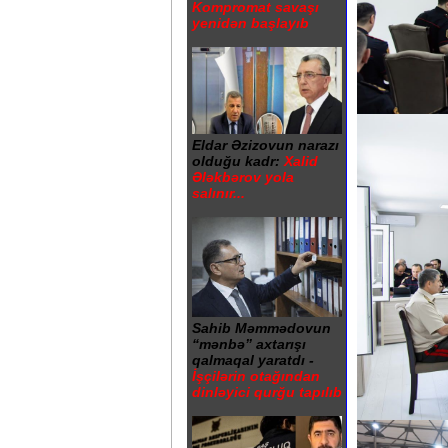
Kompromat savaşı
yenidən başlayıb
Eldar Əzizovun narazı
olduğu kadr:
Xalid
Ələkbərov yola
salınır...
Sahib Məmmədovun
“mənbə” axtarışı
qalmaqal yaratdı -
İşçilərin otağından
dinləyici qurğu tapılıb