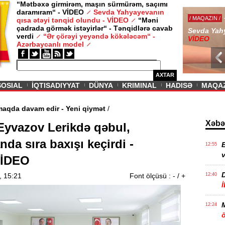
“Mətbəxə girmirəm, maşın sürmürəm, saçımı
daramıram“ - VİDEO
Sevda Yahyayevanın
/ MAQAZIN /
qısa ətəyi tənqid olundu - VİDEO
“Məni
çadrada görmək istəyirlər“ - Tənqidlərə cavab
Sevda Yahy
verdi
“Ər çörəyi yeyəndə kökələcəm“ -
VİDEO
Azərbaycanlı model
AXTAR
SOSIAL
İQTISADIYYAT
DÜNYA
KRIMINAL
HADISƏ
MAQA
fti ucuzlaşmaqda davam edir - Yeni qiymət
/
Xəbə
 Eyvazov Lerikdə qəbul,
da sıra baxışı keçirdi -
E
12:55
v
İDEO
, 15:21
Font ölçüsü :
-
/
+
12:40
12:24
ö