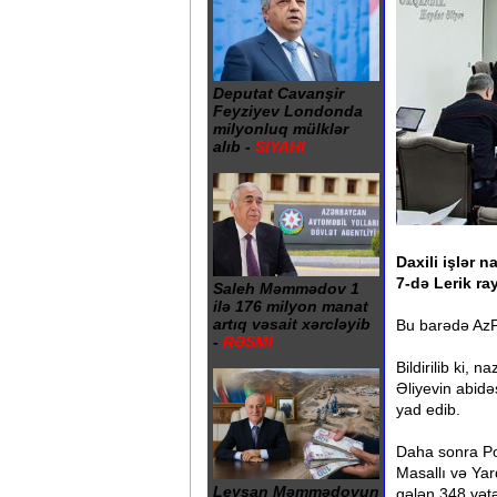
Deputat Cavanşir
Feyziyev Londonda
milyonluq mülklər
alıb -
SİYAHI
Daxili işlər 
7-də Lerik r
Saleh Məmmədov 1
ilə 176 milyon manat
artıq vəsait xərcləyib
Bu barədə AzFa
-
RƏSMİ
Bildirilib ki,
Əliyevin abidə
yad edib.
Daha sonra Pol
Masallı və Yar
Leysan Məmmədovun
gələn 348 vətə