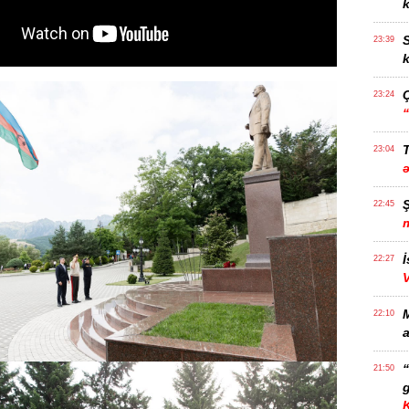
k
S
23:39
k
23:24
T
23:04
22:45
İ
22:27
22:10
a
21:50
g