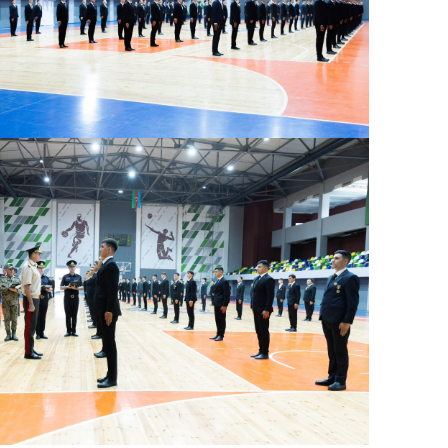
15:44
U
B
15:27
S
15:12
l
T
14:58
14:42
9
14:25
b