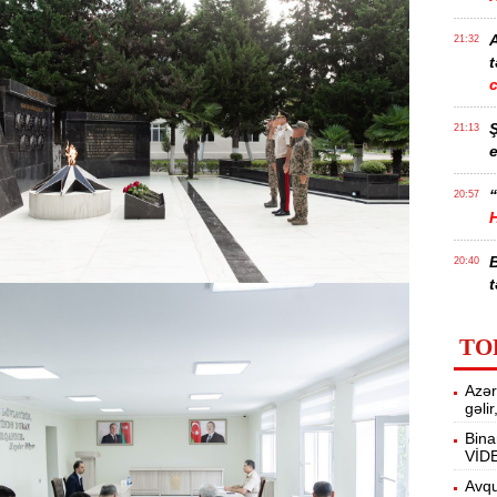
21:32
t
21:13
e
“
20:57
20:40
t
İ
20:25
TO
f
Azər
M
20:06
gəli
Bina
VİD
19:48
m
Avqu