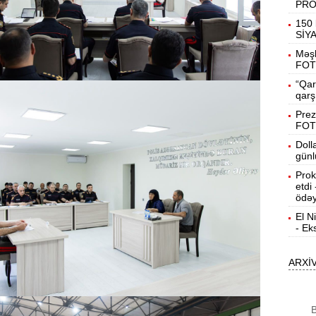
PR
19:31
150 
b
SİY
Məşh
19:16
FOT
d
“Qar
qarş
19:00
Prez
FOT
Doll
18:41
günl
Ç
Prok
etdi
N
18:22
ödəy
a
El N
- Ek
K
18:05
o
ARXİ
17:49
A
B