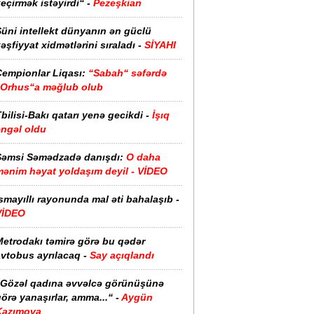
eçirmək istəyirdi“ -
Pezeşkian
üni intellekt dünyanın ən güclü
əşfiyyat xidmətlərini sıraladı -
SİYAHI
Çempionlar Liqası:
“Sabah“ səfərdə
“Orhus“a məğlub olub
bilisi-Bakı qatarı yenə gecikdi -
İşıq
əngəl oldu
Şəmsi Səmədzadə danışdı:
O daha
mənim həyat yoldaşım deyil - VİDEO
smayıllı rayonunda mal əti bahalaşıb -
VİDEO
Metrodakı təmirə görə bu qədər
vtobus ayrılacaq -
Say açıqlandı
“Gözəl qadına əvvəlcə görünüşünə
örə yanaşırlar, amma...“ -
Aygün
Kazımova