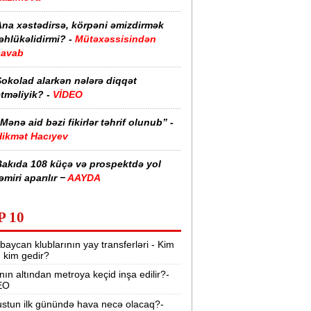
Ana xəstədirsə, körpəni əmizdirmək
əhlükəlidirmi? -
Mütəxəssisindən
cavab
Şokolad alarkən nələrə diqqət
tməliyik? -
VİDEO
Mənə aid bəzi fikirlər təhrif olunub” -
Hikmət Hacıyev
Bakıda 108 küçə və prospektdə yol
əmiri aparılır −
AAYDA
sti havada qəbul edilən bəzi dərmanlar
P 10
əsadlar törədə bilər -
VİDEO
baycan klublarının yay transferləri - Kim
üharibədə 3 400-dən çox iranlı və 18
r, kim gedir?
ABŞ hərbçisi həlak olub -
“Reuters“
nın altından metroya keçid inşa edilir?-
EO
BMT-dən dəhşətli xəbərdarlıq -
49
ilyon insan ac qala bilər
stun ilk günündə hava necə olacaq?-