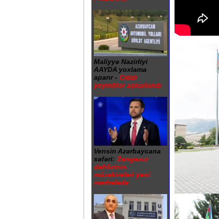
Maliyyə Nazirliyi
AAYDA yoxlama
aparır -
Ciddi
yeyintilər aşkarlanıb
Vensin Azərbaycana
səfəri:
Zəngəzur
dəhlizinin
müzakirələri yeni
mərhələdə