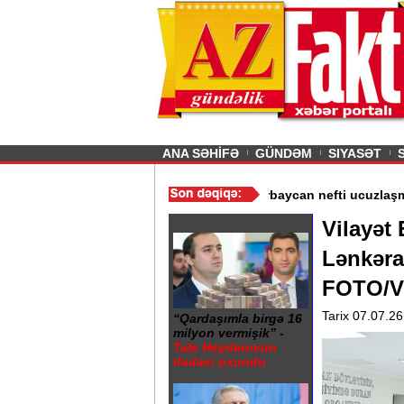
26
şın sürmürəm, saçımı
Previous
ANA SƏHİFƏ
GÜNDƏM
SIYASƏT
inasındakı liftlərin istismarı dayandırıldı - Video
/
Azərbaycan ne
Vilayət
Lənkəran
FOTO/V
Tarix 07.07.26
“Qardaşımla birgə 16
milyon vermişik” -
Tale Heydərovun
ifadəsi oxundu