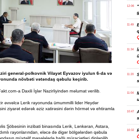
“
12:06
g
B
11:49
q
İ
11:34
ü
naziri general-polkovnik Vilayət Eyvazov iyulun 6-da və
11:20
ayonunda növbəti vətəndaş qəbulu keçirib.
s
kt.com-a Daxili İşlər Nazirliyindən məlumat verilib.
M
11:04
u
 nazir əvvəlcə Lerik rayonunda ümummilli lider Heydər
sini ziyarət edərək əziz xatirəsini dərin hörmət və ehtiramla
A
10:47
s
is Şöbəsinin inzibati binasında Lerik, Lənkəran, Astara,
R
10:32
dımlı rayonlarından, eləcə də digər bölgələrdən qəbula
Ö
ndaşın müxtəlif məsələlərlə bağlı müraciətləri dinlənilib.