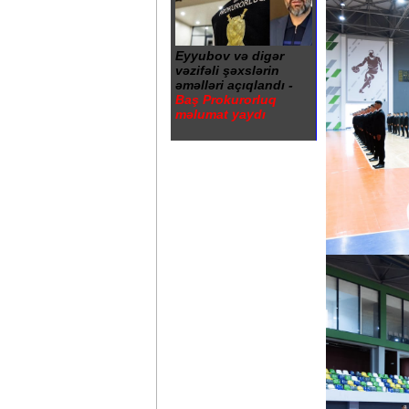
Eyyubov və digər
vəzifəli şəxslərin
əməlləri açıqlandı -
Baş Prokurorluq
məlumat yaydı