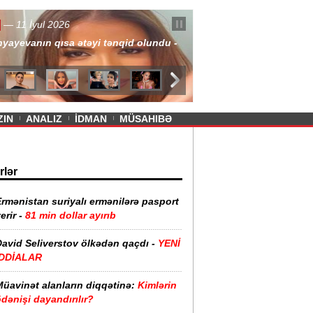
— 11 İyul 2026
ayevanın qısa ətəyi tənqid olundu -
ZIN
ANALIZ
İDMAN
MÜSAHIBƏ
rlər
rmənistan suriyalı ermənilərə pasport
erir -
81 min dollar ayırıb
David Seliverstov ölkədən qaçdı -
YENİ
İDDİALAR
Müavinət alanların diqqətinə:
Kimlərin
dənişi dayandırılır?