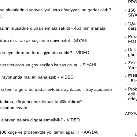
PR
19:31
ya şirkətlərinin yanvar-iyul üzrə dövriyyəsi nə qədər olub?
150 
b
SİY
ƏL
“Qar
19:16
zirin müsadirə olunan əmlakı satıldı - 463 min manata
qarş
d
Prez
ura üzrə ən az seçilən 5 universitet - SİYAHI
FOT
19:00
Doll
ə eyni dərman fərqli qiymətə satılır? - VİDEO
günl
Zele
18:41
ersitetlərdə ən çox seçilən ixtisas qrupu - SİYAHI
Yeri
Ç
El N
ı rayonunda mal əti bahalaşıb - VİDEO
- Ek
N
18:22
a
Prok
ı təmirə görə bu qədər avtobus ayrılacaq - Say açıqlandı
etdi
ödəy
K
18:05
dirsə, körpəni əmizdirmək təhlükəlidirmi? -
o
isindən cavab
ARXİ
17:49
alarkən nələrə diqqət etməliyik? - VİDEO
A
08 küçə və prospektdə yol təmiri aparılır − AAYDA
B