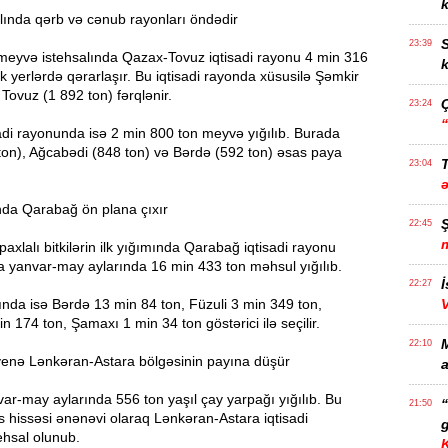
k
lında qərb və cənub rayonları öndədir
S
23:39
meyvə istehsalında Qazax-Tovuz iqtisadi rayonu 4 min 316
k
lk yerlərdə qərarlaşır. Bu iqtisadi rayonda xüsusilə Şəmkir
 Tovuz (1 892 ton) fərqlənir.
23:24
adi rayonunda isə 2 min 800 ton meyvə yığılıb. Burada
ton), Ağcabədi (848 ton) və Bərdə (592 ton) əsas paya
T
23:04
ında Qarabağ ön plana çıxır
22:45
paxlalı bitkilərin ilk yığımında Qarabağ iqtisadi rayonu
da yanvar-may aylarında 16 min 433 ton məhsul yığılıb.
İ
22:27
nda isə Bərdə 13 min 84 ton, Füzuli 3 min 349 ton,
 174 ton, Şamaxı 1 min 34 ton göstərici ilə seçilir.
22:10
 yenə Lənkəran-Astara bölgəsinin payına düşür
a
ar-may aylarında 556 ton yaşıl çay yarpağı yığılıb. Bu
21:50
 hissəsi ənənəvi olaraq Lənkəran-Astara iqtisadi
g
ehsal olunub.