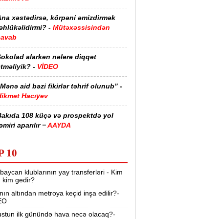
Ana xəstədirsə, körpəni əmizdirmək
əhlükəlidirmi? -
Mütəxəssisindən
cavab
Şokolad alarkən nələrə diqqət
tməliyik? -
VİDEO
Mənə aid bəzi fikirlər təhrif olunub” -
Hikmət Hacıyev
Bakıda 108 küçə və prospektdə yol
əmiri aparılır −
AAYDA
sti havada qəbul edilən bəzi dərmanlar
P 10
əsadlar törədə bilər -
VİDEO
baycan klublarının yay transferləri - Kim
üharibədə 3 400-dən çox iranlı və 18
r, kim gedir?
ABŞ hərbçisi həlak olub -
“Reuters“
nın altından metroya keçid inşa edilir?-
EO
BMT-dən dəhşətli xəbərdarlıq -
49
ilyon insan ac qala bilər
stun ilk günündə hava necə olacaq?-