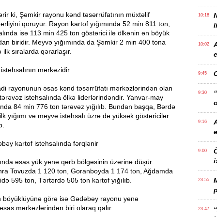
ərir ki, Şəmkir rayonu kənd təsərrüfatının müxtəlif
10:18
derliyini qoruyur. Rayon kartof yığımında 52 min 811 ton,
l
alında isə 113 min 425 ton göstərici ilə ölkənin ən böyük
ndan biridir. Meyvə yığımında da Şəmkir 2 min 400 tona
10:02
ə ilk sıralarda qərarlaşır.
e
istehsalının mərkəzidir
9:45
adi rayonunun əsas kənd təsərrüfatı mərkəzlərindən olan
“
9:30
ərəvəz istehsalında ölkə liderlərindəndir. Yanvar-may
o
onda 84 min 776 ton tərəvəz yığılıb. Bundan başqa, Bərdə
n ilk yığımı və meyvə istehsalı üzrə də yüksək göstəricilər
A
9:16
b.
əy kartof istehsalında fərqlənir
Ö
9:00
i
lında əsas yük yenə qərb bölgəsinin üzərinə düşür.
ra Tovuzda 1 120 ton, Goranboyda 1 174 ton, Ağdamda
idə 595 ton, Tərtərdə 505 ton kartof yığılıb.
23:55
p
n böyüklüyünə görə isə Gədəbəy rayonu yenə
əsas mərkəzlərindən biri olaraq qalır.
“
23:47