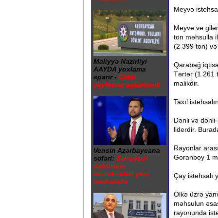
Meyvə istehsa
Meyvə və gilə
ton məhsulla i
(2 399 ton) və
Maliyyə Nazirliyi
Qarabağ iqtis
AAYDA yoxlama
Tərtər (1 261 
aparır -
Ciddi
malikdir.
yeyintilər aşkarlanıb
Taxıl istehsal
Dənli və dənli-
liderdir. Bura
Rayonlar arası
Vensin Azərbaycana
Goranboy 1 min
səfəri:
Zəngəzur
dəhlizinin
müzakirələri yeni
Çay istehsalı
mərhələdə
Ölkə üzrə yanv
məhsulun əsas
rayonunda ist