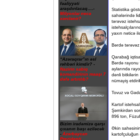
fəaliyyəti
araşdırılacaq….-
Statistika göst
Milyonlar necə
sahələrində li
xərclənir?
tərəvəz istehs
istehsalçıları
yaxın nəticə il
Bərdə tərəvəz 
Qarabağ iqtis
“Azəraqrar”ın əsl
Bərdə rayonu t
rəhbəri kimdir? -
aylarında ray
Nazirin sabiq
komandirinin maaşı 7
dənli bitkiləri
dəfə artırılıb?
nümayiş etdiri
Tovuz və Gədəb
Kartof istehsa
Şəmkirdən son
896 ton, Füzul
Bizim iradəmizə qarşı
Əkin sahəsini
çıxanın başı əziləcək
-
Azərbaycan
kartofçuluğun 
Prezidenti