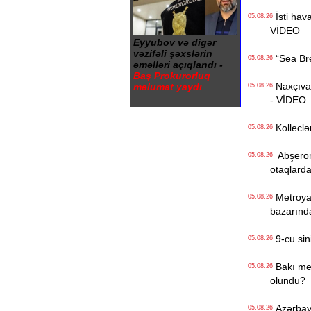
İsti hava
05.08.26
VİDEO
Eyyubov və digər
vəzifəli şəxslərin
“Sea Bree
05.08.26
əməlləri açıqlandı -
Baş Prokurorluq
Naxçıvan 
məlumat yaydı
05.08.26
- VİDEO
Kolleclər
05.08.26
Abşeron 
05.08.26
otaqlarda
Metroya v
05.08.26
bazarınd
9-cu sini
05.08.26
Bakı metr
05.08.26
olundu?
Azərbayc
05.08.26