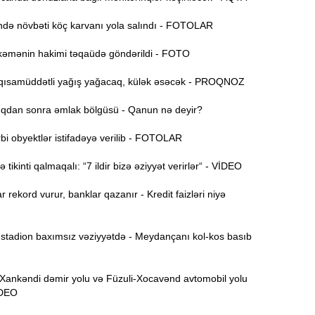
ə növbəti köç karvanı yola salındı - FOTOLAR
15:44
U
əmənin hakimi təqaüdə göndərildi - FOTO
ısamüddətli yağış yağacaq, külək əsəcək - PROQNOZ
B
15:27
dan sonra əmlak bölgüsü - Qanun nə deyir?
i obyektlər istifadəyə verilib - FOTOLAR
S
15:12
l
tikinti qalmaqalı: “7 ildir bizə əziyyət verirlər“ - VİDEO
T
14:58
r rekord vurur, banklar qazanır - Kredit faizləri niyə
14:42
tadion baxımsız vəziyyətdə - Meydançanı kol-kos basıb
nkəndi dəmir yolu və Füzuli-Xocavənd avtomobil yolu
9
14:25
VİDEO
b