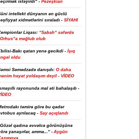
eçirmək istəyirdi“ -
Pezeşkian
üni intellekt dünyanın ən güclü
əşfiyyat xidmətlərini sıraladı -
SİYAHI
Çempionlar Liqası:
“Sabah“ səfərdə
“Orhus“a məğlub olub
bilisi-Bakı qatarı yenə gecikdi -
İşıq
əngəl oldu
Şəmsi Səmədzadə danışdı:
O daha
mənim həyat yoldaşım deyil - VİDEO
smayıllı rayonunda mal əti bahalaşıb -
VİDEO
Metrodakı təmirə görə bu qədər
vtobus ayrılacaq -
Say açıqlandı
“Gözəl qadına əvvəlcə görünüşünə
örə yanaşırlar, amma...“ -
Aygün
Kazımova