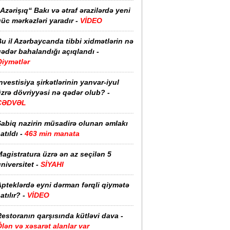
Azərişıq“ Bakı və ətraf ərazilərdə yeni
üc mərkəzləri yaradır -
VİDEO
u il Azərbaycanda tibbi xidmətlərin nə
ədər bahalandığı açıqlandı -
Qiymətlər
nvestisiya şirkətlərinin yanvar-iyul
zrə dövriyyəsi nə qədər olub? -
CƏDVƏL
Sabiq nazirin müsadirə olunan əmlakı
atıldı -
463 min manata
agistratura üzrə ən az seçilən 5
niversitet -
SİYAHI
pteklərdə eyni dərman fərqli qiymətə
atılır? -
VİDEO
estoranın qarşısında kütləvi dava -
lən və xəsarət alanlar var