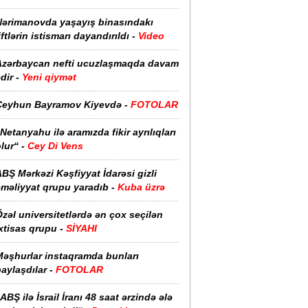
Nərimanovda yaşayış binasındakı
iftlərin istismarı dayandırıldı -
Video
Azərbaycan nefti ucuzlaşmaqda davam
dir -
Yeni qiymət
Ceyhun Bayramov Kiyevdə -
FOTOLAR
Netanyahu ilə aramızda fikir ayrılıqları
lur“ -
Cey Di Vens
BŞ Mərkəzi Kəşfiyyat İdarəsi gizli
əməliyyat qrupu yaradıb -
Kuba üzrə
zəl universitetlərdə ən çox seçilən
xtisas qrupu -
SİYAHI
Məşhurlar instaqramda bunları
aylaşdılar -
FOTOLAR
ABŞ ilə İsrail İranı 48 saat ərzində ələ