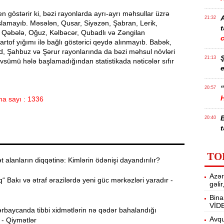
ten göstərir ki, bəzi rayonlarda ayrı-ayrı məhsullar üzrə
21:32
şlamayıb. Məsələn, Qusar, Siyəzən, Şabran, Lerik,
t
, Qəbələ, Oğuz, Kəlbəcər, Qubadlı və Zəngilan
artof yığımı ilə bağlı göstərici qeydə alınmayıb. Babək,
d, Şahbuz və Şərur rayonlarında da bəzi məhsul növləri
21:13
sümü hələ başlamadığından statistikada nəticələr sıfır
e
“
20:57
a sayı : 1336
20:40
t
İ
20:25
TO
f
alanların diqqətinə: Kimlərin ödənişi dayandırılır?
Azər
M
20:06
“ Bakı və ətraf ərazilərdə yeni güc mərkəzləri yaradır -
gəli
Bina
VİD
19:48
rbaycanda tibbi xidmətlərin nə qədər bahalandığı
m
Avqu
 - Qiymətlər