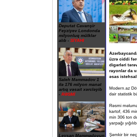
Deputat Cavanşir
Feyziyev Londonda
milyonluq mülklər
alıb -
SİYAHI
Azərbaycanda 
üzrə ciddi fər
digərləri tərə
rayonlar da v
əsas istehsa
Saleh Məmmədov 1
ilə 176 milyon manat
Modern.az Dövl
artıq vəsait xərcləyib
dair statistik b
-
RƏSMİ
Rəsmi məlumat
kartof, 436 m
min 306 ton dən
yarpağı yığılıb
Şəmkir bir neç
Leysan Məmmədovun