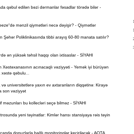
T
17:35
da qəbul edilən bəzi dərmanlar fəsadlar törədə bilər -
e
17:20
ze“də mənzil qiymətləri necə dəyişir? - Qiymətlər
v
x
Şəhər Poliklinikasında tibbi arayış 60-80 manata satılır?
17:03
də ən yüksək təhsil haqqı olan ixtisaslar - SİYAHI
N
16:47
Xəstəxanasının acınacaqlı vəziyyəti - Yemək iyi bürüyən
 xəstə qəbulu...
İ
16:29
ə universitetlərə yaxın ev axtaranların diqqətinə: Kirayə
i
a son vəziyyət
“
16:14
f məzunları bu kollecləri seçə bilməz - SİYAHI
ç
osunda yeni təyinatlar: Kimlər hansı stansiyaya rəis təyin
M
16:00
a
anda donuzlarla bağlı monitorinqlər keçiriləcək - AQTA