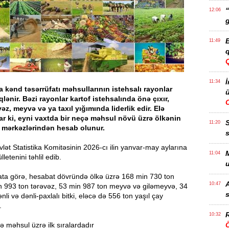
“
12:06
g
B
11:49
q
İ
11:34
kənd təsərrüfatı məhsullarının istehsalı rayonlar
ü
qlənir. Bəzi rayonlar kartof istehsalında önə çıxır,
vəz, meyvə və ya taxıl yığımında liderlik edir. Elə
ar ki, eyni vaxtda bir neçə məhsul növü üzrə ölkənin
11:20
l mərkəzlərindən hesab olunur.
s
ət Statistika Komitəsinin 2026-cı ilin yanvar-may aylarına
M
11:04
ülletenini təhlil edib.
u
a görə, hesabat dövründə ölkə üzrə 168 min 730 ton
A
10:47
in 993 ton tərəvəz, 53 min 987 ton meyvə və giləmeyvə, 34
s
li və dənli-paxlalı bitki, eləcə də 556 ton yaşıl çay
.
R
10:32
ə məhsul üzrə ilk sıralardadır
Ö