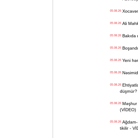
Xocavənd
05.08.26
Ali Məhk
05.08.26
Bakıda q
05.08.26
Boşandıq
05.08.26
Yeni hərb
05.08.26
Nəsimidə 
05.08.26
Ehtiyatla
05.08.26
düşmür?
Məşhur s
05.08.26
(VİDEO)
Ağdam-Xa
05.08.26
tikilir - 