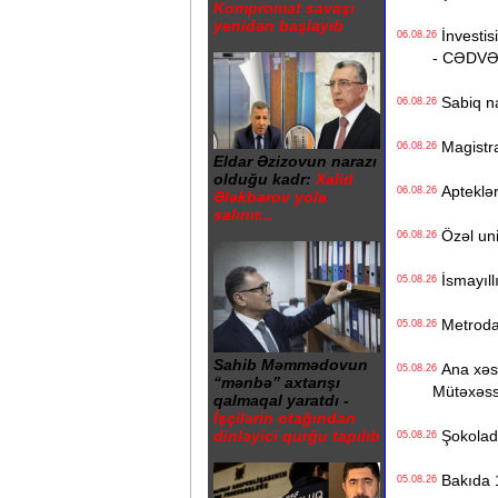
Kompromat savaşı
yenidən başlayıb
İnvestisi
06.08.26
- CƏDV
Sabiq na
06.08.26
Magistrat
06.08.26
Eldar Əzizovun narazı
olduğu kadr:
Xalid
Apteklərd
06.08.26
Ələkbərov yola
salınır...
Özəl univ
06.08.26
İsmayıll
05.08.26
Metrodak
05.08.26
Sahib Məmmədovun
Ana xəstə
05.08.26
“mənbə” axtarışı
Mütəxəss
qalmaqal yaratdı -
İşçilərin otağından
Şokolad 
dinləyici qurğu tapılıb
05.08.26
Bakıda 1
05.08.26