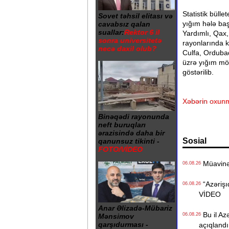
Statistik bülle
Sovet təhsil elitası və
yığım hələ ba
cavabsız qalan
suallar:
Rektor 6 il
Yardımlı, Qax
sonra universitetə
rayonlarında k
necə daxil olub?
Culfa, Orduba
üzrə yığım möv
göstərilib.
Xəbərin oxunm
Binəqədi rayonunda
neft buruqları
ərazisində daha bir
Sosial
qanunsuz tikinti -
FOTO/VİDEO
Müavinət 
06.08.26
“Azərişıq
06.08.26
VİDEO
Anar Əlizadə-Mübariz
Bu il Azə
06.08.26
Mənsimov
qarşıdurması -
açıqlandı