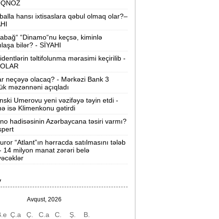
OQNOZ
“Wildberries” anbar tutumunun üçdə
balla hansı ixtisaslara qəbul olmaq olar?–
irini itirib -
21-ci hücum
AHI
abağ“ “Dinamo“nu keçsə, kiminlə
“Sea Breeze“də mənzil qiymətləri necə
ılaşa bilər? - SİYAHI
əyişir? -
Qiymətlər
identlərin təltifolunma mərasimi keçirilib -
OLAR
Bakıda ticarət mərkəzində FACİƏ:
liftin
ar neçəyə olacaq? - Mərkəzi Bank 3
şaxtasına düşüb öldü
ük məzənnəni açıqladı
nski Umerovu yeni vəzifəyə təyin etdi -
Pentaqondan kritik addım:
Rusiya və
nə isə Klimenkonu gətirdi
inə qarşı yeni plan
ino hadisəsinin Azərbaycana təsiri varmı?
spert
axçıvan Şəhər Poliklinikasında tibbi
rayış 60-80 manata satılır? -
VİDEO
uror “Atlant”ın hərracda satılmasını tələb
 - 14 milyon manat zərəri belə
əcəklər
olleclərdə ən yüksək təhsil haqqı
lan ixtisaslar -
SİYAHI
V
"Yəhudi David Seliverstov" Kazım
bbasov çıxdı! -
Bir dələduzla bağlı
Avqust, 2026
SENSASİON detallar
.e
Ç.a
Ç.
C.a
C.
Ş.
B.