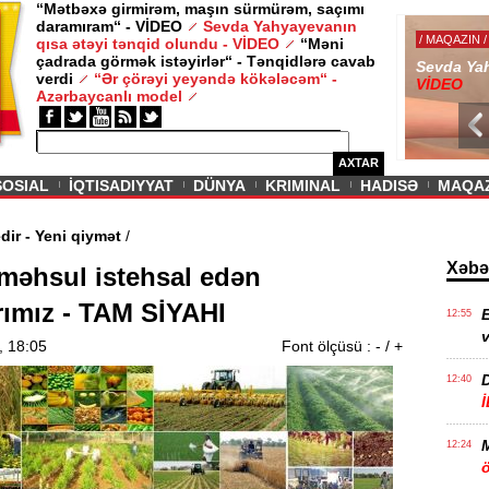
“Mətbəxə girmirəm, maşın sürmürəm, saçımı
daramıram“ - VİDEO
Sevda Yahyayevanın
/ MAQAZIN /
qısa ətəyi tənqid olundu - VİDEO
“Məni
çadrada görmək istəyirlər“ - Tənqidlərə cavab
Sevda Yahy
verdi
“Ər çörəyi yeyəndə kökələcəm“ -
VİDEO
Azərbaycanlı model
AXTAR
SOSIAL
İQTISADIYYAT
DÜNYA
KRIMINAL
HADISƏ
MAQA
 davam edir - Yeni qiymət
/
Xəbə
məhsul istehsal edən
rımız - TAM SİYAHI
E
12:55
v
, 18:05
Font ölçüsü :
-
/
+
12:40
12:24
ö