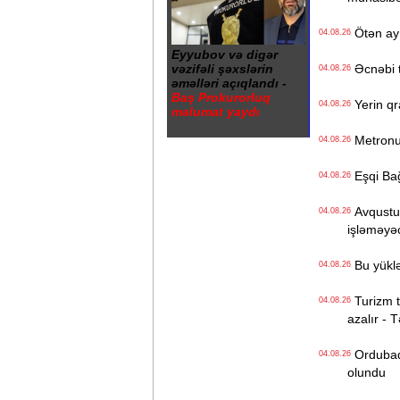
Ötən ay 
04.08.26
Eyyubov və digər
vəzifəli şəxslərin
Əcnəbi tu
04.08.26
əməlləri açıqlandı -
Baş Prokurorluq
Yerin qr
04.08.26
məlumat yaydı
Metronun
04.08.26
Eşqi Bağı
04.08.26
Avqustun
04.08.26
işləməyə
Bu yüklə
04.08.26
Turizm tə
04.08.26
azalır - 
Ordubadın
04.08.26
olundu