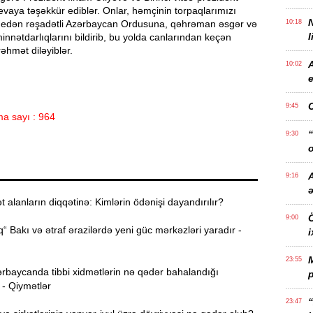
vaya təşəkkür ediblər. Onlar, həmçinin torpaqlarımızı
 edən rəşadətli Azərbaycan Ordusuna, qəhrəman əsgər və
10:18
l
minnətdarlıqlarını bildirib, bu yolda canlarından keçən
rəhmət diləyiblər.
10:02
e
9:45
a sayı : 964
“
9:30
o
A
9:16
alanların diqqətinə: Kimlərin ödənişi dayandırılır?
Ö
9:00
“ Bakı və ətraf ərazilərdə yeni güc mərkəzləri yaradır -
i
23:55
rbaycanda tibbi xidmətlərin nə qədər bahalandığı
p
 - Qiymətlər
“
23:47