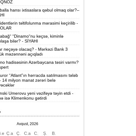
OQNOZ
“Wildberries” anbar tutumunun üçdə
balla hansı ixtisaslara qəbul olmaq olar?–
irini itirib -
21-ci hücum
AHI
identlərin təltifolunma mərasimi keçirilib -
“Sea Breeze“də mənzil qiymətləri necə
OLAR
əyişir? -
Qiymətlər
abağ“ “Dinamo“nu keçsə, kiminlə
ılaşa bilər? - SİYAHI
Bakıda ticarət mərkəzində FACİƏ:
liftin
ar neçəyə olacaq? - Mərkəzi Bank 3
şaxtasına düşüb öldü
ük məzənnəni açıqladı
ino hadisəsinin Azərbaycana təsiri varmı?
Pentaqondan kritik addım:
Rusiya və
spert
inə qarşı yeni plan
uror “Atlant”ın hərracda satılmasını tələb
 - 14 milyon manat zərəri belə
axçıvan Şəhər Poliklinikasında tibbi
əcəklər
rayış 60-80 manata satılır? -
VİDEO
nski Umerovu yeni vəzifəyə təyin etdi -
nə isə Klimenkonu gətirdi
olleclərdə ən yüksək təhsil haqqı
lan ixtisaslar -
SİYAHI
V
"Yəhudi David Seliverstov" Kazım
bbasov çıxdı! -
Bir dələduzla bağlı
Avqust, 2026
SENSASİON detallar
.e
Ç.a
Ç.
C.a
C.
Ş.
B.