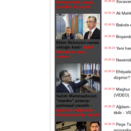
Xocavənd
05.08.26
Kompromat savaşı
yenidən başlayıb
Ali Məhk
05.08.26
Bakıda q
05.08.26
Boşandıq
05.08.26
Eldar Əzizovun narazı
olduğu kadr:
Xalid
Yeni hərb
05.08.26
Ələkbərov yola
salınır...
Nəsimidə 
05.08.26
Ehtiyatla
05.08.26
düşmür?
Məşhur s
05.08.26
(VİDEO)
Sahib Məmmədovun
“mənbə” axtarışı
qalmaqal yaratdı -
Ağdam-Xa
05.08.26
İşçilərin otağından
tikilir - 
dinləyici qurğu tapılıb
Peşə Təhs
04.08.26
münasibət