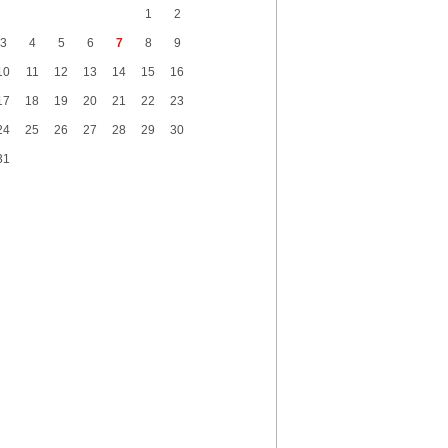
1
2
ərtərdə qəbiristanlıqda məzarlar talan
dilib -
VİDEO
3
4
5
6
7
8
9
10
11
12
13
14
15
16
Abşeron Xəstəxanasının acınacaqlı
əziyyəti -
Yemək iyi bürüyən otaqlarda
17
18
19
20
21
22
23
əstə qəbulu...
24
25
26
27
28
29
30
Dollar neçəyə olacaq? -
31
Mərkəzi Bank
yeni məzənnəni açıqladı
igar Fərhadın əri həbs edildi -
Külli
miqdarda dələduzluq
randan Britaniyaya tiryək aparmaq
stədilər -
Naxçıvanda saxlandı
Şimali Koreya raket kompleksləri
Ukrayna üçün qanuni hədəfə
evriləcək” -
Sibiqa
etroya və universitetlərə yaxın ev
xtaranların diqqətinə:
Kirayə