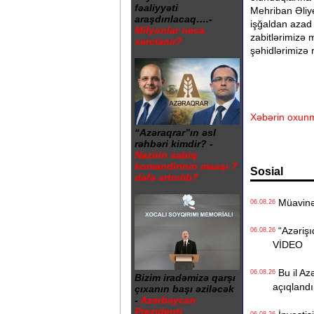
fəaliyyəti
Mehriban Əliye
araşdırılacaq….-
işğaldan azad
Milyonlar necə
zabitlərimizə 
xərclənir?
şəhidlərimizə 
Xəbərin oxunm
“Azəraqrar”ın əsl
rəhbəri kimdir? -
Nazirin sabiq
komandirinin maaşı 7
Sosial
dəfə artırılıb?
Müavinət 
06.08.26
“Azərişıq
06.08.26
VİDEO
Bu il Azə
06.08.26
Bizim iradəmizə qarşı
açıqlandı
çıxanın başı əziləcək
-
Azərbaycan
Prezidenti