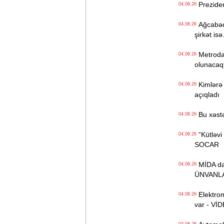
Preziden
04.08.26
Ağcabədi
04.08.26
şirkət isə.
Metroda Q
04.08.26
olunacaq
Kimlərə 
04.08.26
açıqladı
Bu xəstə
04.08.26
“Kütləvi i
04.08.26
SOCAR
MİDA daha
04.08.26
ÜNVANL
Elektrom
04.08.26
var - Vİ