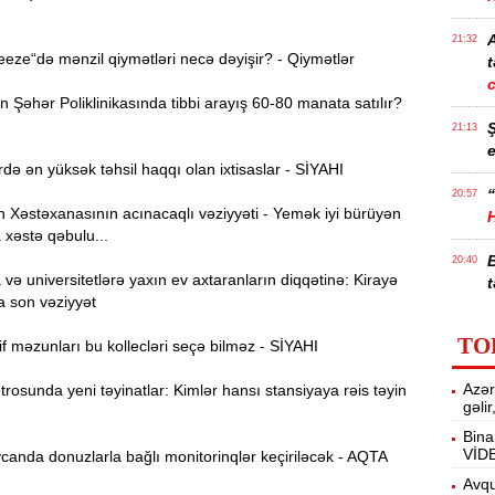
21:32
ze“də mənzil qiymətləri necə dəyişir? - Qiymətlər
t
Şəhər Poliklinikasında tibbi arayış 60-80 manata satılır?
21:13
e
də ən yüksək təhsil haqqı olan ixtisaslar - SİYAHI
“
20:57
Xəstəxanasının acınacaqlı vəziyyəti - Yemək iyi bürüyən
 xəstə qəbulu...
20:40
ə universitetlərə yaxın ev axtaranların diqqətinə: Kirayə
t
a son vəziyyət
İ
20:25
TO
f məzunları bu kollecləri seçə bilməz - SİYAHI
f
Azər
osunda yeni təyinatlar: Kimlər hansı stansiyaya rəis təyin
M
20:06
gəli
Bina
VİD
anda donuzlarla bağlı monitorinqlər keçiriləcək - AQTA
19:48
m
Avqu