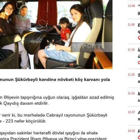
“
12:06
g
B
11:49
q
İ
11:34
ü
11:20
onunun Şükürbəyli kəndinə növbəti köç karvanı yola
s
M
11:04
m Əliyevin tapşırığına uyğun olaraq, işğaldan azad edilmiş
u
k Qayıdış davam etdirilir.
A
10:47
 verir ki, bu mərhələdə Cəbrayıl rayonunun Şükürbəyli
s
ə - 223 nəfər köçürülüb.
R
10:32
yıdan sakinlər hərtərəfli dövlət qayğısı ilə əhatə
Ö
görə Prezident İlham Əliyevə və Birinci vitse-prezident