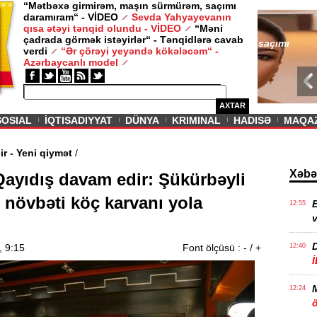
“Mətbəxə girmirəm, maşın sürmürəm, saçımı
daramıram“ - VİDEO
Sevda Yahyayevanın
/ MAQAZIN /
qısa ətəyi tənqid olundu - VİDEO
“Məni
çadrada görmək istəyirlər“ - Tənqidlərə cavab
Sevda Yahy
verdi
“Ər çörəyi yeyəndə kökələcəm“ -
VİDEO
Azərbaycanlı model
AXTAR
SOSIAL
İQTISADIYYAT
DÜNYA
KRIMINAL
HADISƏ
MAQA
vam edir - Yeni qiymət
/
Xəbə
ayıdış davam edir: Şükürbəyli
 növbəti köç karvanı yola
E
12:55
v
, 9:15
Font ölçüsü :
-
/
+
12:40
12:24
ö