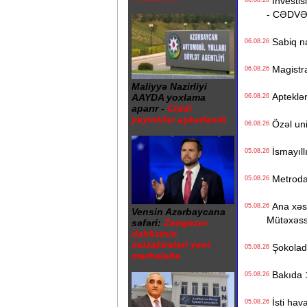
İnvestisi
06.08.26
- CƏDV
Sabiq na
06.08.26
Magistrat
06.08.26
Maliyyə Nazirliyi
Apteklərd
AAYDA yoxlama
06.08.26
aparır -
Ciddi
yeyintilər aşkarlanıb
Özəl univ
06.08.26
İsmayıll
05.08.26
Metrodak
05.08.26
Ana xəstə
05.08.26
Vensin Azərbaycana
Mütəxəss
səfəri:
Zəngəzur
dəhlizinin
müzakirələri yeni
Şokolad 
05.08.26
mərhələdə
Bakıda 1
05.08.26
İsti hava
05.08.26