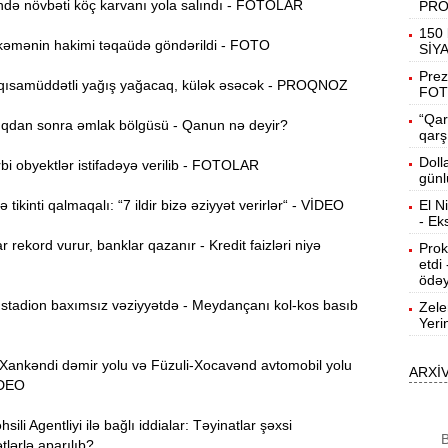
ə növbəti köç karvanı yola salındı - FOTOLAR
PR
19:31
150 
əmənin hakimi təqaüdə göndərildi - FOTO
b
SİY
Prez
ısamüddətli yağış yağacaq, külək əsəcək - PROQNOZ
19:16
FOT
d
“Qar
dan sonra əmlak bölgüsü - Qanun nə deyir?
qarş
19:00
Doll
i obyektlər istifadəyə verilib - FOTOLAR
günl
tikinti qalmaqalı: “7 ildir bizə əziyyət verirlər“ - VİDEO
El N
18:41
- Ek
Ç
r rekord vurur, banklar qazanır - Kredit faizləri niyə
Prok
etdi
N
18:22
ödəy
a
tadion baxımsız vəziyyətdə - Meydançanı kol-kos basıb
Zele
Yeri
K
18:05
o
nkəndi dəmir yolu və Füzuli-Xocavənd avtomobil yolu
ARXİ
VİDEO
17:49
A
ili Agentliyi ilə bağlı iddialar: Təyinatlar şəxsi
B
lərlə aparılıb?