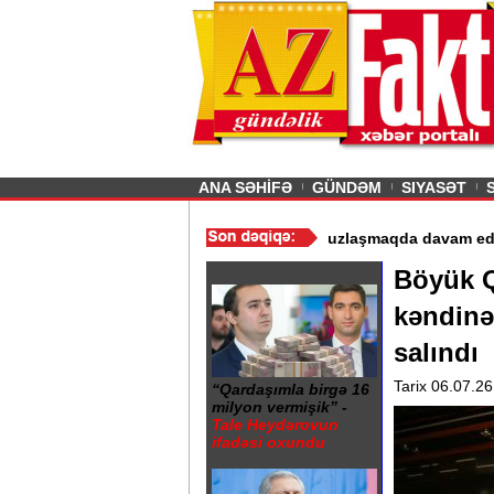
26
şın sürmürəm, saçımı
Previous
ANA SƏHİFƏ
GÜNDƏM
SIYASƏT
 istismarı dayandırıldı - Video
/
Azərbaycan nefti ucuzlaşmaqda da
Böyük Q
kəndinə
salındı
Tarix 06.07.26
“Qardaşımla birgə 16
milyon vermişik” -
Tale Heydərovun
ifadəsi oxundu