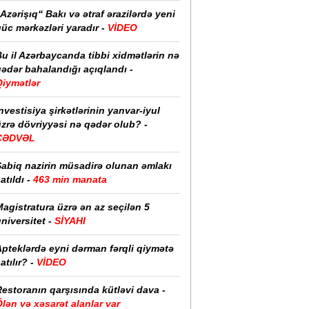
Azərişıq“ Bakı və ətraf ərazilərdə yeni
üc mərkəzləri yaradır -
VİDEO
u il Azərbaycanda tibbi xidmətlərin nə
ədər bahalandığı açıqlandı -
Qiymətlər
nvestisiya şirkətlərinin yanvar-iyul
zrə dövriyyəsi nə qədər olub? -
CƏDVƏL
Sabiq nazirin müsadirə olunan əmlakı
atıldı -
463 min manata
agistratura üzrə ən az seçilən 5
niversitet -
SİYAHI
pteklərdə eyni dərman fərqli qiymətə
atılır? -
VİDEO
estoranın qarşısında kütləvi dava -
lən və xəsarət alanlar var