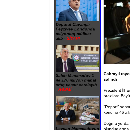
Deputat Cavanşir
Feyziyev Londonda
milyonluq mülklər
alıb -
SİYAHI
Cəbrayıl ray
Saleh Məmmədov 1
salındı
ilə 176 milyon manat
artıq vəsait xərcləyib
-
RƏSMİ
Prezident İlha
ərazilərə Böyü
"Report" xəbər
kəndinə 46 ail
Doğma yurda qa
Leysan Məmmədovun
olunduqlarına 