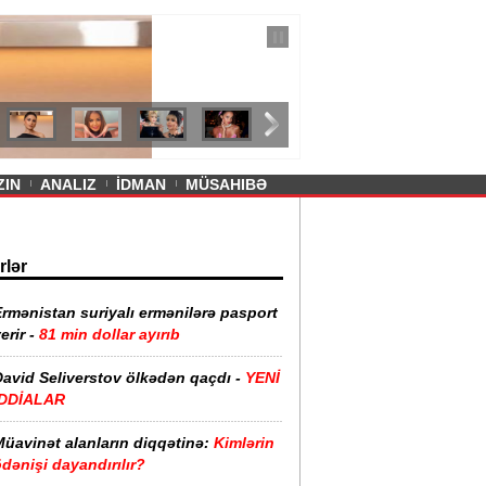
— 11 İyul 2026
ayevanın qısa ətəyi tənqid olundu -
ZIN
ANALIZ
İDMAN
MÜSAHIBƏ
rlər
rmənistan suriyalı ermənilərə pasport
erir -
81 min dollar ayırıb
David Seliverstov ölkədən qaçdı -
YENİ
İDDİALAR
Müavinət alanların diqqətinə:
Kimlərin
dənişi dayandırılır?