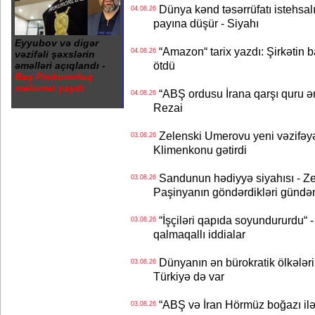
Dünya kənd təsərrüfatı istehsalı
04.08.26
payına düşür - Siyahı
Eyyubov və digər
“Amazon“ tarix yazdı: Şirkətin ba
04.08.26
vəzifəli şəxslərin
ötdü
əməlləri açıqlandı -
Baş Prokurorluq
məlumat yaydı
“ABŞ ordusu İrana qarşı quru əmə
04.08.26
Rezai
Zelenski Umerovu yeni vəzifəyə t
03.08.26
Klimenkonu gətirdi
Sandunun hədiyyə siyahısı - Ze
03.08.26
Paşinyanın göndərdikləri gündə
“İşçiləri qapıda soyundururdu“ - 
03.08.26
qalmaqallı iddialar
Dünyanın ən bürokratik ölkələri
03.08.26
Türkiyə də var
“ABŞ və İran Hörmüz boğazı ilə b
03.08.26