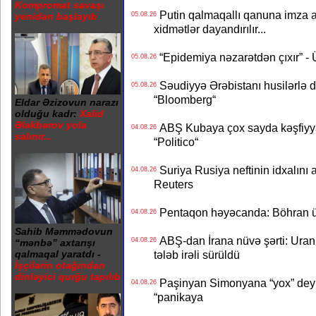
Kompromat savaşı
Putin qalmaqallı qanuna imza at
05.08.26
yenidən başlayıb
xidmətlər dayandırılır...
“Epidemiya nəzarətdən çıxır” -
05.08.26
Səudiyyə Ərəbistanı husilərlə da
05.08.26
“Bloomberg“
Eldar Əzizovun narazı
olduğu kadr:
Xalid
Ələkbərov yola
ABŞ Kubaya çox sayda kəşfiyyatç
04.08.26
salınır...
“Politico“
Suriya Rusiya neftinin idxalını 
04.08.26
Reuters
Pentaqon həyəcanda: Böhran ü
04.08.26
Sahib Məmmədovun
ABŞ-dan İrana nüvə şərti: Uran eh
04.08.26
“mənbə” axtarışı
tələb irəli sürüldü
qalmaqal yaratdı -
İşçilərin otağından
dinləyici qurğu tapılıb
Paşinyan Simonyana “yox” deyib
04.08.26
“panikaya