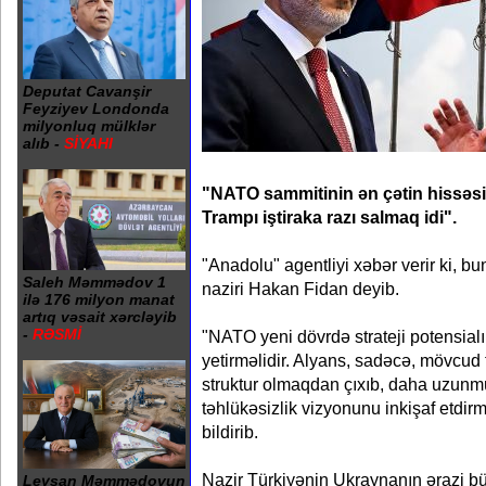
Deputat Cavanşir
Feyziyev Londonda
milyonluq mülklər
alıb -
SİYAHI
"NATO sammitinin ən çətin hissəs
Trampı iştiraka razı salmaq idi".
"Anadolu" agentliyi xəbər verir ki, bu
Saleh Məmmədov 1
naziri Hakan Fidan deyib.
ilə 176 milyon manat
artıq vəsait xərcləyib
-
RƏSMİ
"NATO yeni dövrdə strateji potensialı
yetirməlidir. Alyans, sadəcə, mövcud 
struktur olmaqdan çıxıb, daha uzunm
təhlükəsizlik vizyonunu inkişaf etdirm
bildirib.
Nazir Türkiyənin Ukraynanın ərazi bü
Leysan Məmmədovun