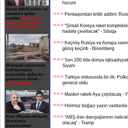
hücum
Sovet təhsil elitası və
cavabsız qalan
Pentaqondan kritik addım: Rusiy
05.08.26
suallar:
Rektor 6 il
sonra universitetə
“Şimali Koreya raket kompleksl
05.08.26
necə daxil olub?
hədəfə çevriləcək” - Sibiqa
Keçmiş Rusiya və Avropa rəsmilə
05.08.26
görüş keçirib - Bloomberg
Son 200 ildə dünya iqtisadiyyatın
05.08.26
Siyahı
Binəqədi rayonunda
neft buruqları
ərazisində daha bir
Türkiyə ordusunda bir ilk: Polk
05.08.26
qanunsuz tikinti -
general oldu
FOTO/VİDEO
Maskın raketi Aya çırpılacaq - 
05.08.26
Hörmüz boğazı yaxın vaxtlarda 
05.08.26
Anar Əlizadə-Mübariz
“ABŞ-İran danışıqlarının nəticə
05.08.26
Mənsimov
olacaq” - Tramp
qarşıdurması -