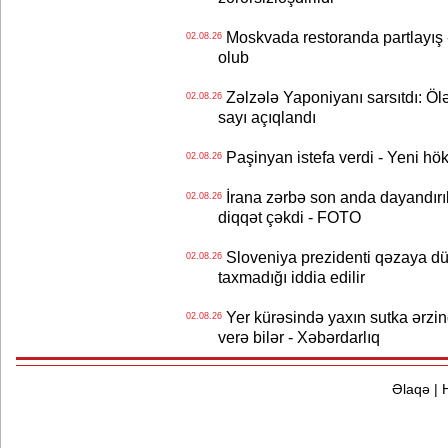
Moskvada restoranda partlayış
02.08.26
olub
Zəlzələ Yaponiyanı sarsıtdı: Öl
02.08.26
sayı açıqlandı
Paşinyan istefa verdi - Yeni hök
02.08.26
İrana zərbə son anda dayandırıl
02.08.26
diqqət çəkdi - FOTO
Sloveniya prezidenti qəzaya dü
02.08.26
taxmadığı iddia edilir
Yer kürəsində yaxın sutka ərzin
02.08.26
verə bilər - Xəbərdarlıq
Əlaqə
|