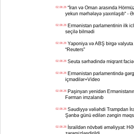
“İran və Oman arasında Hörmüz b
02.08.26
yekun mərhələyə yaxınlaşıb“ - Ə
Ermənistan parlamentinin ilk icl
02.08.26
seçilə bilmədi
Yaponiya və ABŞ birgə valyuta 
02.08.26
“Reuters”
Seuta sərhədində miqrant faciəsi
02.08.26
Ermənistan parlamentində gərgi
02.08.26
içmədilər+Video
Paşinyan yenidən Ermənistanın B
02.08.26
Fərman imzalanıb
Səudiyyə vəliəhdi Trampdan İran
02.08.26
Şənbə günü edilən zəngin məqs
İsraildən növbəti əməliyyat: HƏ
02.08.26
zərərsizləşdirildi