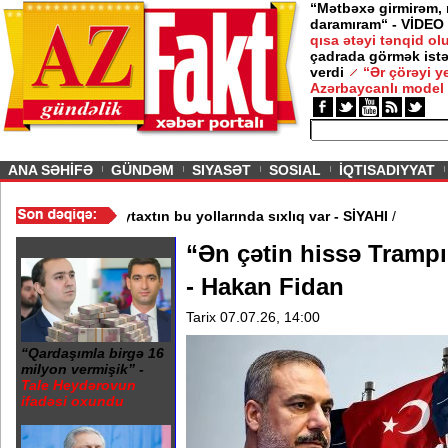
“Mətbəxə girmirəm,
daramıram“ - VİDEO
qısa ətəyi tənqid o
çadrada görmək istə
verdi
“Ər çörəyi 
Azərbaycanlı model
ious
ANA SƏHİFƏ
GÜNDƏM
SIYASƏT
SOSIAL
İQTISADIYYAT
sillidir? - RƏQƏMLƏR
/
Paytaxtın bu yollarında sıxlıq var - SİYAHI
/
“Ən çətin hissə Trampı
- Hakan Fidan
Tarix 07.07.26, 14:00
“Qardaşımla birgə 16
milyon vermişik” -
Tale Heydərovun
ifadəsi oxundu