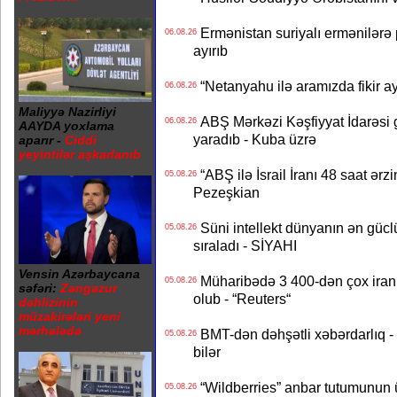
Ermənistan suriyalı ermənilərə p
06.08.26
ayırıb
“Netanyahu ilə aramızda fikir ayr
06.08.26
Maliyyə Nazirliyi
ABŞ Mərkəzi Kəşfiyyat İdarəsi g
06.08.26
AAYDA yoxlama
yaradıb - Kuba üzrə
aparır -
Ciddi
yeyintilər aşkarlanıb
“ABŞ ilə İsrail İranı 48 saat ərzi
05.08.26
Pezeşkian
Süni intellekt dünyanın ən güclü
05.08.26
sıraladı - SİYAHI
Vensin Azərbaycana
Müharibədə 3 400-dən çox iranl
05.08.26
səfəri:
Zəngəzur
olub - “Reuters“
dəhlizinin
müzakirələri yeni
mərhələdə
BMT-dən dəhşətli xəbərdarlıq - 
05.08.26
bilər
“Wildberries” anbar tutumunun üçd
05.08.26