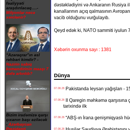
fəaliyyəti
dəstəklədiyini və Ankaranın Rusiya il
araşdırılacaq….-
kanallarının açıq qalmasının Avropan
Milyonlar necə
vacib olduğunu vurğulayıb.
xərclənir?
Qeyd edək ki, NATO sammiti iyulun 7-
Xəbərin oxunma sayı : 1381
“Azəraqrar”ın əsl
rəhbəri kimdir? -
Nazirin sabiq
komandirinin maaşı 7
dəfə artırılıb?
Dünya
Pakistanda leysan yağışları - 1
07.08.26
II Qaregin məhkəmə qarşısına çı
07.08.26
tarixində ilk
Bizim iradəmizə qarşı
“ABŞ-ın İrana genişmiqyaslı hüc
07.08.26
çıxanın başı əziləcək
-
Azərbaycan
Prezidenti
Husilər Səudiyyə Ərəbistanını vu
07.08.26