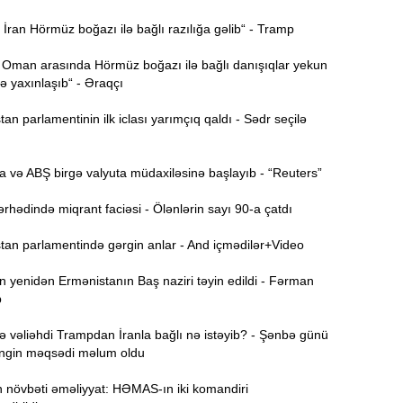
ran Hörmüz boğazı ilə bağlı razılığa gəlib“ - Tramp
15:44
 Oman arasında Hörmüz boğazı ilə bağlı danışıqlar yekun
U
 yaxınlaşıb“ - Əraqçı
n parlamentinin ilk iclası yarımçıq qaldı - Sədr seçilə
B
15:27
 və ABŞ birgə valyuta müdaxiləsinə başlayıb - “Reuters”
S
15:12
hədində miqrant faciəsi - Ölənlərin sayı 90-a çatdı
l
an parlamentində gərgin anlar - And içmədilər+Video
T
14:58
 yenidən Ermənistanın Baş naziri təyin edildi - Fərman
b
14:42
 vəliəhdi Trampdan İranla bağlı nə istəyib? - Şənbə günü
əngin məqsədi məlum oldu
9
14:25
n növbəti əməliyyat: HƏMAS-ın iki komandiri
b