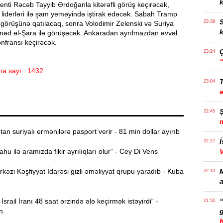
k
enti Rəcəb Tayyib Ərdoğanla kitərəfli görüş keçirəcək,
liderləri ilə şam yeməyində iştirak edəcək. Sabah Tramp
S
23:39
görüşünə qatılacaq, sonra Volodimir Zelenski və Suriya
k
məd əl-Şara ilə görüşəcək. Ankaradan ayrılmazdan əvvəl
nfransı keçirəcək.
23:24
a sayı : 1432
T
23:04
22:45
n suriyalı ermənilərə pasport verir - 81 min dollar ayırıb
İ
22:27
u ilə aramızda fikir ayrılıqları olur“ - Cey Di Vens
zi Kəşfiyyat İdarəsi gizli əməliyyat qrupu yaradıb - Kuba
22:10
a
İsrail İranı 48 saat ərzində ələ keçirmək istəyirdi“ -
21:50
n
g