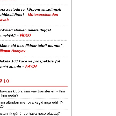
Ana xəstədirsə, körpəni əmizdirmək
əhlükəlidirmi? -
Mütəxəssisindən
cavab
Şokolad alarkən nələrə diqqət
tməliyik? -
VİDEO
Mənə aid bəzi fikirlər təhrif olunub” -
Hikmət Hacıyev
Bakıda 108 küçə və prospektdə yol
əmiri aparılır −
AAYDA
sti havada qəbul edilən bəzi dərmanlar
P 10
əsadlar törədə bilər -
VİDEO
baycan klublarının yay transferləri - Kim
üharibədə 3 400-dən çox iranlı və 18
r, kim gedir?
ABŞ hərbçisi həlak olub -
“Reuters“
nın altından metroya keçid inşa edilir?-
EO
BMT-dən dəhşətli xəbərdarlıq -
49
ilyon insan ac qala bilər
stun ilk günündə hava necə olacaq?-