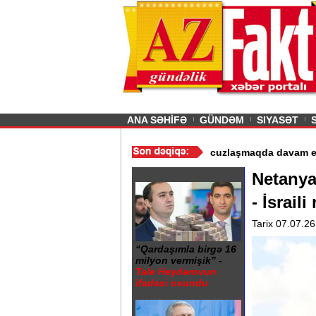
26
şın sürmürəm, saçımı
Previous
ANA SƏHİFƏ
GÜNDƏM
SIYASƏT
in istismarı dayandırıldı - Video
/
Azərbaycan nefti ucuzlaşmaqda 
Netanya
- İsrail
Tarix 07.07.26
“Qardaşımla birgə 16
milyon vermişik” -
Tale Heydərovun
ifadəsi oxundu