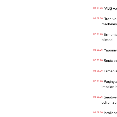
“ABŞ və İ
03.08.26
“İran və
02.08.26
mərhələyə
Ermənista
02.08.26
bilmədi
Yaponiya
02.08.26
Seuta sər
02.08.26
Ermənist
02.08.26
Paşinyan
02.08.26
imzalanı
Səudiyyə
02.08.26
edilən z
İsraildə
02.08.26