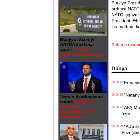
Türkiyə Prezid
ardınca NATO 
NATO işgüzar 
Prezidenti Əh
isə mətbuat ko
Maliyyə Nazirliyi
Xəbərin oxunm
AAYDA yoxlama
aparır -
Ciddi
yeyintilər aşkarlanıb
Dünya
Ermənista
06.08.26
“Netanyah
06.08.26
Vensin Azərbaycana
səfəri:
Zəngəzur
dəhlizinin
ABŞ Mərkə
06.08.26
müzakirələri yeni
üzrə
mərhələdə
“ABŞ ilə 
05.08.26
Pezeşkia