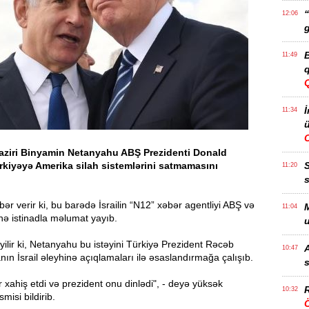
“
12:06
g
B
11:49
q
İ
11:34
ü
naziri Binyamin Netanyahu ABŞ Prezidenti Donald
kiyəyə Amerika silah sistemlərini satmamasını
11:20
s
bər verir ki, bu barədə İsrailin “N12” xəbər agentliyi ABŞ və
M
11:04
rinə istinadla məlumat yayıb.
u
lir ki, Netanyahu bu istəyini Türkiyə Prezident Rəcəb
A
10:47
ın İsrail əleyhinə açıqlamaları ilə əsaslandırmağa çalışıb.
s
 xahiş etdi və prezident onu dinlədi", - deyə yüksək
R
10:32
smisi bildirib.
Ö