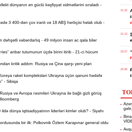
llekt dünyanın ən güclü kəşfiyyat xidmətlərini sıraladı -
21:32
t
də 3 400-dən çox iranlı və 18 ABŞ hərbçisi həlak olub -
“
21:13
əhşətli xəbərdarlıq - 49 milyon insan ac qala bilər
e
ies” anbar tutumunun üçdə birini itirib - 21-ci hücum
“
20:57
dan kritik addım: Rusiya və Çinə qarşı yeni plan
20:40
Koreya raket kompleksləri Ukrayna üçün qanuni hədəfə
t
k” - Sibiqa
İ
20:25
TO
siya və Avropa rəsmiləri Ukrayna ilə bağlı gizli görüş
f
 Bloomberg
Azər
M
20:06
gəli
ldə dünya iqtisadiyyatının liderləri kimlər olub? - Siyahı
Bina
VİD
ordusunda bir ilk: Polkovnik Özlem Karapınar general oldu
19:48
m
Avqu