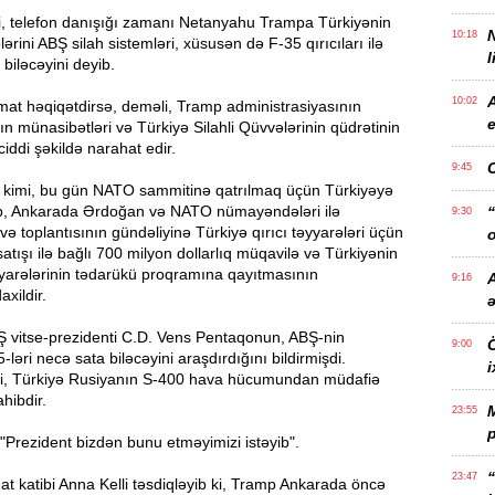
i, telefon danışığı zamanı Netanyahu Trampa Türkiyənin
10:18
ərini ABŞ silah sistemləri, xüsusən də F-35 qırıcıları ilə
l
biləcəyini deyib.
10:02
at həqiqətdirsə, deməli, Tramp administrasiyasının
e
xın münasibətləri və Türkiyə Silahli Qüvvələrinin qüdrətinin
 ciddi şəkildə narahat edir.
9:45
kimi, bu gün NATO sammitinə qatrılmaq üçün Türkiyəyə
, Ankarada Ərdoğan və NATO nümayəndələri ilə
“
9:30
və toplantısının gündəliyinə Türkiyə qırıcı təyyarələri üçün
o
satışı ilə bağlı 700 milyon dollarlıq müqavilə və Türkiyənin
yyarələrinin tədarükü proqramına qayıtmasının
A
9:16
xildir.
Ş vitse-prezidenti C.D. Vens Pentaqonun, ABŞ-nin
Ö
9:00
ləri necə sata biləcəyini araşdırdığını bildirmişdi.
i
i, Türkiyə Rusiyanın S-400 hava hücumundan müdafiə
hibdir.
23:55
p
 "Prezident bizdən bunu etməyimizi istəyib".
“
23:47
t katibi Anna Kelli təsdiqləyib ki, Tramp Ankarada öncə