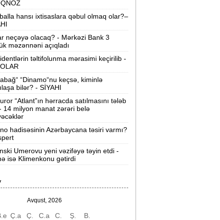
OQNOZ
“Wildberries” anbar tutumunun üçdə
balla hansı ixtisaslara qəbul olmaq olar?–
irini itirib -
21-ci hücum
AHI
ar neçəyə olacaq? - Mərkəzi Bank 3
“Sea Breeze“də mənzil qiymətləri necə
ük məzənnəni açıqladı
əyişir? -
Qiymətlər
identlərin təltifolunma mərasimi keçirilib -
OLAR
Bakıda ticarət mərkəzində FACİƏ:
liftin
abağ“ “Dinamo“nu keçsə, kiminlə
şaxtasına düşüb öldü
ılaşa bilər? - SİYAHI
uror “Atlant”ın hərracda satılmasını tələb
Pentaqondan kritik addım:
Rusiya və
 - 14 milyon manat zərəri belə
inə qarşı yeni plan
əcəklər
ino hadisəsinin Azərbaycana təsiri varmı?
axçıvan Şəhər Poliklinikasında tibbi
spert
rayış 60-80 manata satılır? -
VİDEO
nski Umerovu yeni vəzifəyə təyin etdi -
nə isə Klimenkonu gətirdi
olleclərdə ən yüksək təhsil haqqı
lan ixtisaslar -
SİYAHI
V
"Yəhudi David Seliverstov" Kazım
bbasov çıxdı! -
Bir dələduzla bağlı
Avqust, 2026
SENSASİON detallar
.e
Ç.a
Ç.
C.a
C.
Ş.
B.