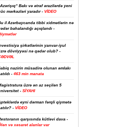
Azərişıq“ Bakı və ətraf ərazilərdə yeni
üc mərkəzləri yaradır -
VİDEO
u il Azərbaycanda tibbi xidmətlərin nə
ədər bahalandığı açıqlandı -
Qiymətlər
nvestisiya şirkətlərinin yanvar-iyul
zrə dövriyyəsi nə qədər olub? -
CƏDVƏL
Sabiq nazirin müsadirə olunan əmlakı
atıldı -
463 min manata
agistratura üzrə ən az seçilən 5
niversitet -
SİYAHI
pteklərdə eyni dərman fərqli qiymətə
atılır? -
VİDEO
estoranın qarşısında kütləvi dava -
lən və xəsarət alanlar var