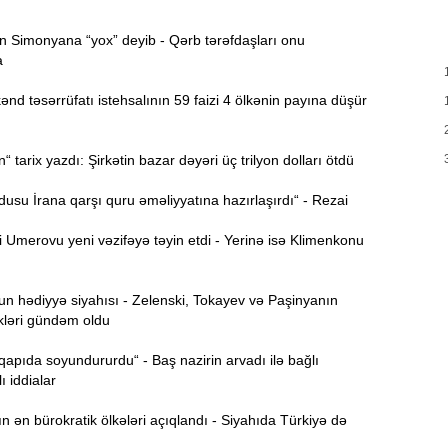
T
17:35
 Simonyana “yox” deyib - Qərb tərəfdaşları onu
e
a
17:20
d təsərrüfatı istehsalının 59 faizi 4 ölkənin payına düşür
v
x
tarix yazdı: Şirkətin bazar dəyəri üç trilyon dolları ötdü
17:03
su İrana qarşı quru əməliyyatına hazırlaşırdı“ - Rezai
N
16:47
Umerovu yeni vəzifəyə təyin etdi - Yerinə isə Klimenkonu
İ
16:29
 hədiyyə siyahısı - Zelenski, Tokayev və Paşinyanın
i
kləri gündəm oldu
“
16:14
 qapıda soyundururdu“ - Baş nazirin arvadı ilə bağlı
ı iddialar
ç
ən bürokratik ölkələri açıqlandı - Siyahıda Türkiyə də
M
16:00
a