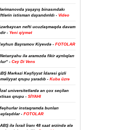
Nərimanovda yaşayış binasındakı
iftlərin istismarı dayandırıldı -
Video
Azərbaycan nefti ucuzlaşmaqda davam
dir -
Yeni qiymət
Ceyhun Bayramov Kiyevdə -
FOTOLAR
Netanyahu ilə aramızda fikir ayrılıqları
lur“ -
Cey Di Vens
BŞ Mərkəzi Kəşfiyyat İdarəsi gizli
əməliyyat qrupu yaradıb -
Kuba üzrə
zəl universitetlərdə ən çox seçilən
xtisas qrupu -
SİYAHI
Məşhurlar instaqramda bunları
aylaşdılar -
FOTOLAR
ABŞ ilə İsrail İranı 48 saat ərzində ələ