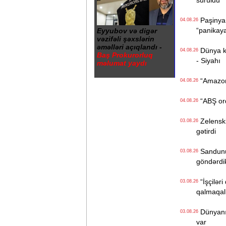
sürüldü
Paşinyan
04.08.26
“panikay
Eyyubov və digər
vəzifəli şəxslərin
əməlləri açıqlandı -
Dünya kən
04.08.26
Baş Prokurorluq
- Siyahı
məlumat yaydı
“Amazon“ 
04.08.26
“ABŞ ordu
04.08.26
Zelenski 
03.08.26
gətirdi
Sandunun
03.08.26
göndərdi
“İşçiləri
03.08.26
qalmaqall
Dünyanın 
03.08.26
var