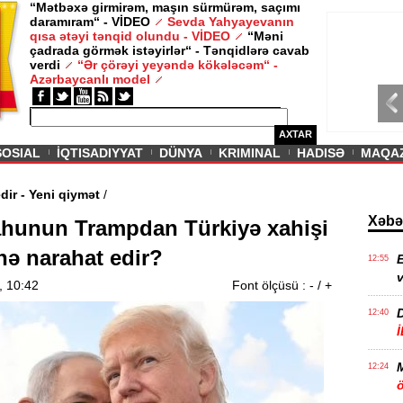
“Mətbəxə girmirəm, maşın sürmürəm, saçımı
daramıram“ - VİDEO
Sevda Yahyayevanın
/ MAQAZIN /
qısa ətəyi tənqid olundu - VİDEO
“Məni
çadrada görmək istəyirlər“ - Tənqidlərə cavab
Sevda Yahy
verdi
“Ər çörəyi yeyəndə kökələcəm“ -
VİDEO
Azərbaycanlı model
AXTAR
SOSIAL
İQTISADIYYAT
DÜNYA
KRIMINAL
HADISƏ
MAQA
davam edir - Yeni qiymət
/
Xəbə
hunun Trampdan Türkiyə xahişi
i nə narahat edir?
E
12:55
v
, 10:42
Font ölçüsü :
-
/
+
12:40
12:24
ö