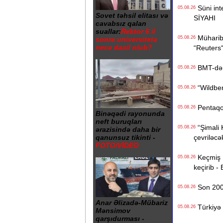
Süni inte
05.08.26
Sovet təhsil elitası və
SİYAHI
cavabsız qalan
suallar:
Rektor 6 il
Müharibə
05.08.26
sonra universitetə
necə daxil olub?
“Reuters
BMT-dən d
05.08.26
“Wildberr
05.08.26
Pentaqon
05.08.26
Binəqədi rayonunda
neft buruqları
“Şimali 
05.08.26
ərazisində daha bir
çevriləcə
qanunsuz tikinti -
FOTO/VİDEO
Keçmiş Ru
05.08.26
keçirib -
Son 200 i
05.08.26
Anar Əlizadə-Mübariz
Türkiyə 
05.08.26
Mənsimov
qarşıdurması -