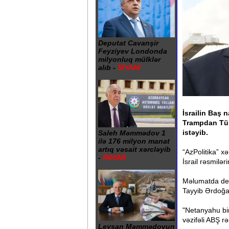
Deputat Cavanşir
Feyziyev Londonda
milyonluq mülklər
alıb -
SİYAHI
İsrailin Baş 
Trampdan Tür
istəyib.
Saleh Məmmədov 1
ilə 176 milyon manat
artıq vəsait xərcləyib
“AzPolitika” xə
-
RƏSMİ
İsrail rəsmilə
Məlumatda deyi
Tayyib Ərdoğan
"Netanyahu bir
vəzifəli ABŞ rə
Leysan Məmmədovun