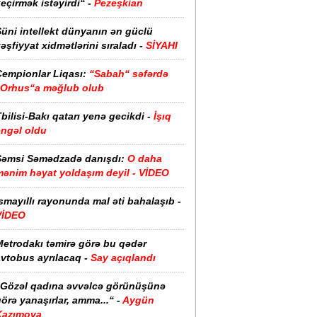
eçirmək istəyirdi“ -
Pezeşkian
üni intellekt dünyanın ən güclü
əşfiyyat xidmətlərini sıraladı -
SİYAHI
Çempionlar Liqası:
“Sabah“ səfərdə
“Orhus“a məğlub olub
bilisi-Bakı qatarı yenə gecikdi -
İşıq
əngəl oldu
Şəmsi Səmədzadə danışdı:
O daha
mənim həyat yoldaşım deyil - VİDEO
smayıllı rayonunda mal əti bahalaşıb -
VİDEO
Metrodakı təmirə görə bu qədər
vtobus ayrılacaq -
Say açıqlandı
“Gözəl qadına əvvəlcə görünüşünə
örə yanaşırlar, amma...“ -
Aygün
Kazımova