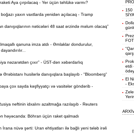
PR
keti Aya çırpılacaq - Yer üçün təhlükə varmı?
19:31
150 
oğazı yaxın vaxtlarda yenidən açılacaq - Tramp
b
SİY
Doll
 danışıqlarının nəticələri 48 saat ərzində məlum olacaq”
19:16
günl
d
Prez
FOT
lmaqallı qanuna imza atdı - Əmlaklar dondurulur,
19:00
“Qar
dayandırılır...
qarş
Prok
ya nəzarətdən çıxır” - ÜST-dən xəbərdarlıq
18:41
etdi
Ç
ödəy
Ərəbistanı husilərlə danışıqlara başlayıb - “Bloomberg“
El N
N
18:22
- Ek
ya çox sayda kəşfiyyatçı və vasitələr göndərib -
a
Zele
Yeri
K
18:05
siya neftinin idxalını azaltmağa razılaşıb - Reuters
o
ARXİ
 həyəcanda: Böhran üçün raket qalmadı
17:49
A
rana nüvə şərti: Uran ehtiyatları ilə bağlı yeni tələb irəli
B