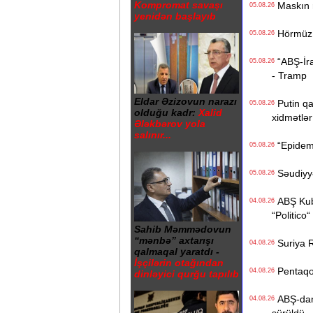
Kompromat savaşı
Maskın ra
05.08.26
yenidən başlayıb
Hörmüz b
05.08.26
“ABŞ-İran
05.08.26
- Tramp
Eldar Əzizovun narazı
Putin qa
05.08.26
olduğu kadr:
Xalid
xidmətlər 
Ələkbərov yola
salınır...
“Epidemi
05.08.26
Səudiyyə 
05.08.26
ABŞ Kuba
04.08.26
“Politico“
Sahib Məmmədovun
“mənbə” axtarışı
Suriya Ru
04.08.26
qalmaqal yaratdı -
İşçilərin otağından
Pentaqon
04.08.26
dinləyici qurğu tapılıb
ABŞ-dan İ
04.08.26