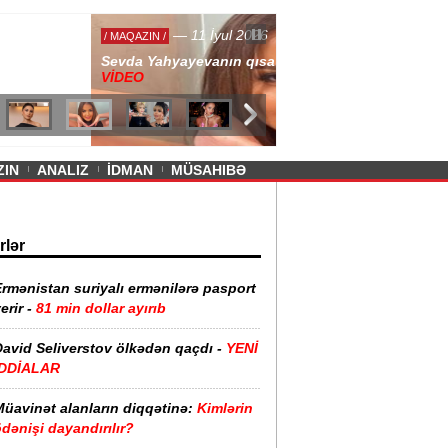
— 11 İyul 2026
ayevanın qısa ətəyi tənqid olundu -
ZIN
ANALIZ
İDMAN
MÜSAHIBƏ
rlər
rmənistan suriyalı ermənilərə pasport
erir -
81 min dollar ayırıb
David Seliverstov ölkədən qaçdı -
YENİ
İDDİALAR
Müavinət alanların diqqətinə:
Kimlərin
dənişi dayandırılır?