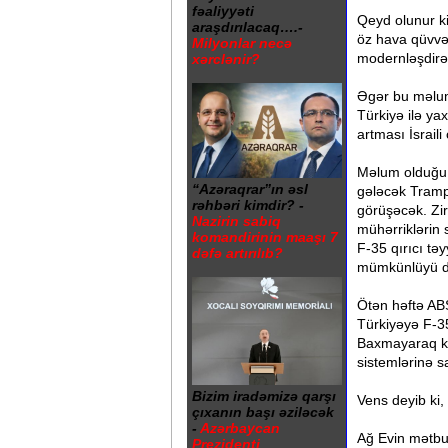
fəaliyyəti
Qeyd olunur k
araşdırılacaq….-
öz hava qüvvəl
Milyonlar necə
modernləşdirə 
xərclənir?
Əgər bu məlum
Türkiyə ilə ya
artması İsraili
Məlum olduğu 
“Azəraqrar”ın əsl
gələcək Tramp
rəhbəri kimdir? -
görüşəcək. Zir
Nazirin sabiq
mühərriklərin 
komandirinin maaşı 7
F-35 qırıcı tə
dəfə artırılıb?
mümkünlüyü da
Ötən həftə AB
Türkiyəyə F-35-
Baxmayaraq k
sistemlərinə sa
Bizim iradəmizə qarşı
Vens deyib ki,
çıxanın başı əziləcək
-
Azərbaycan
Ağ Evin mətbua
Prezidenti