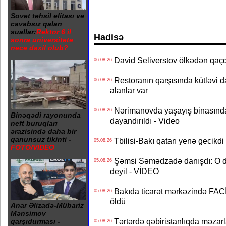
Sovet təhsil elitası və
cavabsız qalan
suallar:
Rektor 6 il
Hadisə
sonra universitetə
necə daxil olub?
David Seliverstov ölkədən qaç
06.08.26
Restoranın qarşısında kütləvi d
06.08.26
alanlar var
Nərimanovda yaşayış binasındakı 
06.08.26
Binəqədi rayonunda
dayandırıldı - Video
neft buruqları
ərazisində daha bir
qanunsuz tikinti -
Tbilisi-Bakı qatarı yenə gecikdi 
05.08.26
FOTO/VİDEO
Şəmsi Səmədzadə danışdı: O d
05.08.26
deyil - VİDEO
Bakıda ticarət mərkəzində FACİƏ
05.08.26
öldü
Anar Əlizadə-Mübariz
Mənsimov
Tərtərdə qəbiristanlıqda məzarla
qarşıdurması -
05.08.26