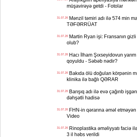
müşavirəyə getdi - Fotolar
Mənzil təmiri adı ilə 574 min ma
31.07.26
TƏFƏRRÜAT
Martin Ryan işi: Fransanın gizli
31.07.26
olub?
Hacı İlham Şıxseyidovun yarım
31.07.26
qoyuldu - Səbəb nədir?
Bakıda ölü doğulan körpənin me
31.07.26
klinika ilə bağlı QƏRAR
Barışıq adı ilə evə çağırıb işgən
31.07.26
dəhşətli hadisə
FHN-in qərarına əməl etməyən o
31.07.26
Video
Rinoplastika əməliyyatı faciə il
31.07.26
3 il həbs verildi