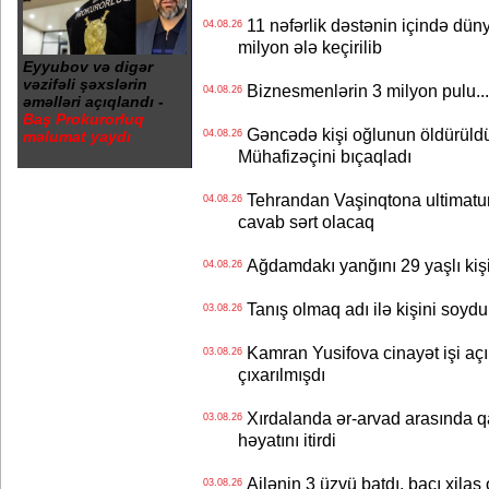
11 nəfərlik dəstənin içində dün
04.08.26
milyon ələ keçirilib
Eyyubov və digər
vəzifəli şəxslərin
Biznesmenlərin 3 milyon pulu..
04.08.26
əməlləri açıqlandı -
Baş Prokurorluq
Gəncədə kişi oğlunun öldürüldüy
məlumat yaydı
04.08.26
Mühafizəçini bıçaqladı
Tehrandan Vaşinqtona ultimatu
04.08.26
cavab sərt olacaq
Ağdamdakı yanğını 29 yaşlı kişi
04.08.26
Tanış olmaq adı ilə kişini soydu
03.08.26
Kamran Yusifova cinayət işi açıld
03.08.26
çıxarılmışdı
Xırdalanda ər-arvad arasında qa
03.08.26
həyatını itirdi
Ailənin 3 üzvü batdı, bacı xilas
03.08.26