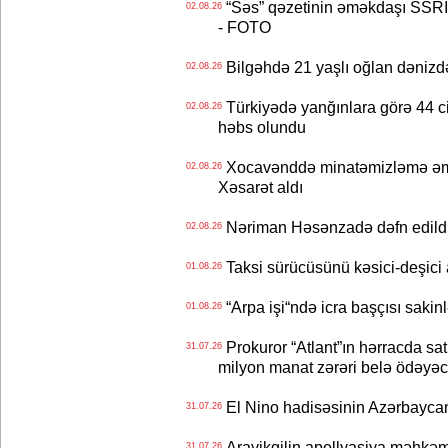
“Səs” qəzetinin əməkdaşı SSRİ 
02.08.26
- FOTO
Bilgəhdə 21 yaşlı oğlan dənizdə b
02.08.26
Türkiyədə yanğınlara görə 44 cina
02.08.26
həbs olundu
Xocavənddə minatəmizləmə əm
02.08.26
Xəsarət aldı
Nəriman Həsənzadə dəfn edildi 
02.08.26
Taksi sürücüsünü kəsici-deşici a
01.08.26
“Arpa işi“ndə icra başçısı sa
01.08.26
Prokuror “Atlant”ın hərracda satı
31.07.26
milyon manat zərəri belə ödəyəc
El Nino hadisəsinin Azərbaycana
31.07.26
Arayikgilin apellyasiya məhkəm
31.07.26