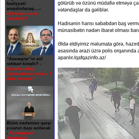
götürüb və özünü müdafiə etməyə çal
fəaliyyəti
araşdırılacaq….-
vətəndaşlar da gəliblər.
Milyonlar necə
xərclənir?
Hadisənin hansı səbəbdən baş verməs
münasibətin nədən ibarət olması bar
Əldə etdiyimiz məlumata görə, hazır
əsasında ərazi üzrə polis orqanında
aparılır./qafqazinfo.az/
“Azəraqrar”ın əsl
rəhbəri kimdir? -
Nazirin sabiq
komandirinin maaşı 7
dəfə artırılıb?
Bizim iradəmizə qarşı
çıxanın başı əziləcək
-
Azərbaycan
Prezidenti