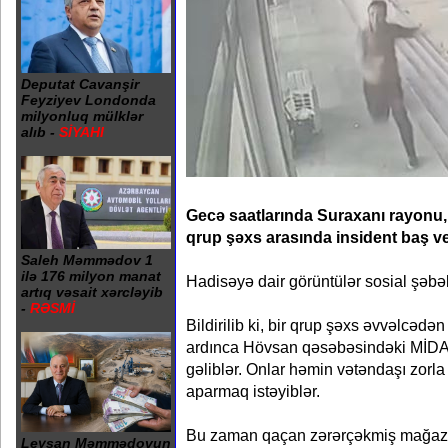
Deputat Cavanşir
Feyziyev Londonda
milyonluq mülklər
alıb -
SİYAHI
Gecə saatlarında Suraxanı rayonu
qrup şəxs arasında insident baş ve
Saleh Məmmədov 1
ilə 176 milyon manat
Hadisəyə dair görüntülər sosial şəbək
artıq vəsait xərcləyib
-
RƏSMİ
Bildirilib ki, bir qrup şəxs əvvəlcədən
ardınca Hövsan qəsəbəsindəki MİDA
gəliblər. Onlar həmin vətəndaşı zorla
aparmaq istəyiblər.
Bu zaman qaçan zərərçəkmiş mağazay
Leysan Məmmədovun