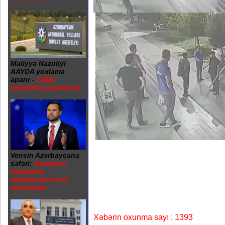
Maliyyə Nazirliyi
AAYDA yoxlama
aparır -
Ciddi
yeyintilər aşkarlanıb
Vensin Azərbaycana
səfəri:
Zəngəzur
dəhlizinin
müzakirələri yeni
mərhələdə
Xəbərin oxunma sayı : 1393