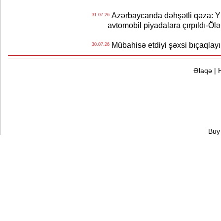
Azərbaycanda dəhşətli qəza: Y
31.07.26
avtomobil piyadalara çırpıldı-Ölə
Mübahisə etdiyi şəxsi bıçaqlayı
30.07.26
Əlaqə
|
Buy 