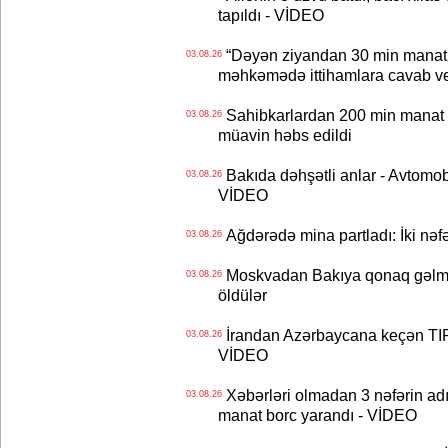
tapıldı - VİDEO
“Dəyən ziyandan 30 min manat
03.08.26
məhkəmədə ittihamlara cavab ve
Sahibkarlardan 200 min manat rü
03.08.26
müavin həbs edildi
Bakıda dəhşətli anlar - Avtomobil
03.08.26
VİDEO
Ağdərədə mina partladı: İki nəfə
03.08.26
Moskvadan Bakıya qonaq gəlmişd
03.08.26
öldülər
İrandan Azərbaycana keçən TIR-
03.08.26
VİDEO
Xəbərləri olmadan 3 nəfərin adın
03.08.26
manat borc yarandı - VİDEO