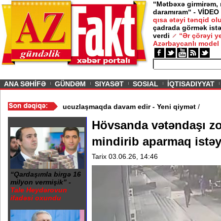
“Mətbəxə girmirəm,
daramıram“ - VİDEO
qısa ətəyi tənqid o
çadrada görmək istə
verdi
“Ər çörəyi 
Azərbaycanlı model
ious
ANA SƏHİFƏ
GÜNDƏM
SIYASƏT
SOSIAL
İQTISADIYYAT
 - Video
/
Azərbaycan nefti ucuzlaşmaqda davam edir - Yeni qiymə
Hövsanda vətəndaşı zo
mindirib aparmaq istə
Tarix 03.06.26, 14:46
“Qardaşımla birgə 16
milyon vermişik” -
Tale Heydərovun
ifadəsi oxundu