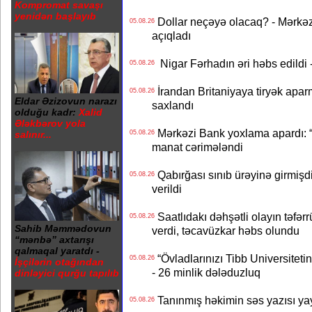
Kompromat savaşı
yenidən başlayıb
Dollar neçəyə olacaq? - Mərkə
05.08.26
açıqladı
Nigar Fərhadın əri həbs edildi 
05.08.26
İrandan Britaniyaya tiryək apar
05.08.26
Eldar Əzizovun narazı
saxlandı
olduğu kadr:
Xalid
Ələkbərov yola
Mərkəzi Bank yoxlama apardı: “
05.08.26
salınır...
manat cərimələndi
Qabırğası sınıb ürəyinə girmişdi
05.08.26
verildi
Saatlıdakı dəhşətli olayın təfərr
05.08.26
Sahib Məmmədovun
verdi, təcavüzkar həbs olundu
“mənbə” axtarışı
qalmaqal yaratdı -
“Övladlarınızı Tibb Universiteti
05.08.26
İşçilərin otağından
- 26 minlik dələduzluq
dinləyici qurğu tapılıb
Tanınmış həkimin səs yazısı yay
05.08.26