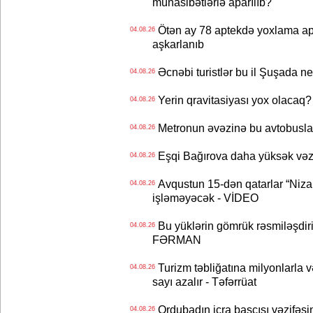
münasibətlərlə aparılıb?
Ötən ay 78 aptekdə yoxlama apa
04.08.26
aşkarlanıb
Əcnəbi turistlər bu il Şuşada ne
04.08.26
Yerin qravitasiyası yox olaca
04.08.26
Metronun əvəzinə bu avtobuslar
04.08.26
Eşqi Bağırova daha yüksək vəzifə
04.08.26
Avqustun 15-dən qatarlar “Niza
04.08.26
işləməyəcək - VİDEO
Bu yüklərin gömrük rəsmiləşdiri
04.08.26
FƏRMAN
Turizm təbliğatına milyonlarla və
04.08.26
sayı azalır - Təfərrüat
Ordubadın icra başçısı vəzifəsin
04.08.26