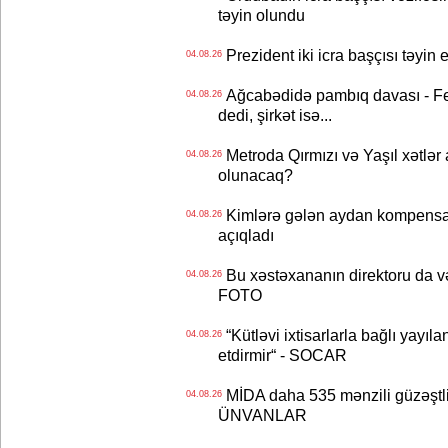
təyin olundu
Prezident iki icra başçısı təyi
04.08.26
Ağcabədidə pambıq davası - Fe
04.08.26
dedi, şirkət isə...
Metroda Qırmızı və Yaşıl xətlər a
04.08.26
olunacaq?
Kimlərə gələn aydan kompensas
04.08.26
açıqladı
Bu xəstəxananın direktoru da və
04.08.26
FOTO
“Kütləvi ixtisarlarla bağlı yayıla
04.08.26
etdirmir“ - SOCAR
MİDA daha 535 mənzili güzəştli şə
04.08.26
ÜNVANLAR