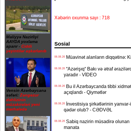
Xəbərin oxunma sayı : 718
Maliyyə Nazirliyi
AAYDA yoxlama
Sosial
aparır -
Ciddi
yeyintilər aşkarlanıb
Müavinət alanların diqqətinə: Ki
06.08.26
“Azərişıq“ Bakı və ətraf ərazilə
06.08.26
yaradır - VİDEO
Bu il Azərbaycanda tibbi xidmət
06.08.26
Vensin Azərbaycana
açıqlandı - Qiymətlər
səfəri:
Zəngəzur
dəhlizinin
İnvestisiya şirkətlərinin yanvar-
06.08.26
müzakirələri yeni
mərhələdə
qədər olub? - CƏDVƏL
Sabiq nazirin müsadirə olunan ə
06.08.26
manata