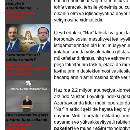
edilən noutbuklar şagirdlərin bilik və 
fəaliyyəti
töhfə verəcək, təhsilə yönəlmiş bu c
araşdırılacaq….-
Milyonlar necə
ölkənin elm və iqtisadiyyatına dəyər
xərclənir?
yetişməsinə xidmət edir.
Qeyd edək ki, “Nar” təhsilə və gənclər
korporativ sosial məsuliyyət fəaliyyət
istiqamətlərindən biri kimi müəyyən e
imtahanlarında yüksək nəticə göstərə
“Azəraqrar”ın əsl
mükafatlandırılması, nitq və eşitmə 
rəhbəri kimdir? -
Nazirin sabiq
peşə təlimlərinin təşkili, eləcə də müxt
komandirinin maaşı 7
layihələrinin dəstəklənməsi vasitəsilə
dəfə artırılıb?
bacarıqlarının artırılmasına töhfə verir
Hazırda 2,2 milyon abunəçiyə xidmət
ərzində Müştəri Loyallığı İndeksi gös
Azərbaycanda lider mobil operatordu
“Nar”ın ardıcıl şəkildə həyata keçird
Bizim iradəmizə qarşı
dayanır. Mobil operator istifadəçilərin
çıxanın başı əziləcək
dayanıqlı və yüksəkkeyfiyyətli rabitə 
-
Azərbaycan
paketləri
və müasir
eSim
texnologiya
Prezidenti