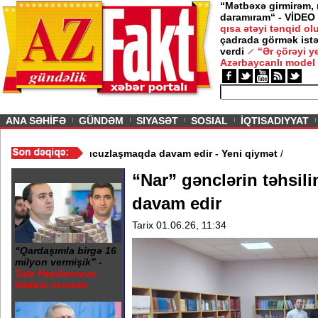
“Mətbəxə girmirəm,
daramıram“ - VİDEO
qısa ətəyi tənqid o
çadrada görmək istə
verdi
“Ər çörəyi 
Azərbaycanlı model
ious
ANA SƏHİFƏ
GÜNDƏM
SIYASƏT
SOSIAL
İQTISADIYYAT
 Video
/
Azərbaycan nefti ucuzlaşmaqda davam edir - Yeni qiymət
/
“Nar” gənclərin təhsil
davam edir
Tarix 01.06.26, 11:34
“Qardaşımla birgə 16
milyon vermişik” -
Tale Heydərovun
ifadəsi oxundu