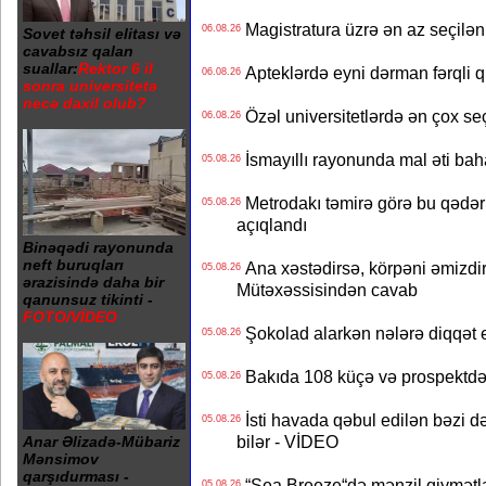
Magistratura üzrə ən az seçilən 
06.08.26
Sovet təhsil elitası və
cavabsız qalan
suallar:
Rektor 6 il
Apteklərdə eyni dərman fərqli q
06.08.26
sonra universitetə
necə daxil olub?
Özəl universitetlərdə ən çox seç
06.08.26
İsmayıllı rayonunda mal əti ba
05.08.26
Metrodakı təmirə görə bu qədər 
05.08.26
açıqlandı
Binəqədi rayonunda
neft buruqları
Ana xəstədirsə, körpəni əmizdir
05.08.26
ərazisində daha bir
Mütəxəssisindən cavab
qanunsuz tikinti -
FOTO/VİDEO
Şokolad alarkən nələrə diqqət 
05.08.26
Bakıda 108 küçə və prospektdə 
05.08.26
İsti havada qəbul edilən bəzi d
05.08.26
bilər - VİDEO
Anar Əlizadə-Mübariz
Mənsimov
qarşıdurması -
“Sea Breeze“də mənzil qiymətlər
05.08.26