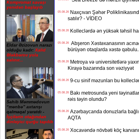
Kompromat savaşı
yenidən başlayıb
Naxçıvan Şəhər Poliklinikasında
05.08.26
satılır? - VİDEO
Kolleclərdə ən yüksək təhsil haq
05.08.26
Abşeron Xəstəxanasının acınaca
05.08.26
Eldar Əzizovun narazı
bürüyən otaqlarda xəstə qəbulu..
olduğu kadr:
Xalid
Ələkbərov yola
salınır...
Metroya və universitetlərə yaxın
05.08.26
Kirayə bazarında son vəziyyət
9-cu sinif məzunları bu kolleclə
05.08.26
Bakı metrosunda yeni təyinatlar
05.08.26
rəis təyin olundu?
Sahib Məmmədovun
“mənbə” axtarışı
Azərbaycanda donuzlarla bağlı m
qalmaqal yaratdı -
05.08.26
İşçilərin otağından
AQTA
dinləyici qurğu tapılıb
Xocavəndə növbəti köç karvanı
05.08.26