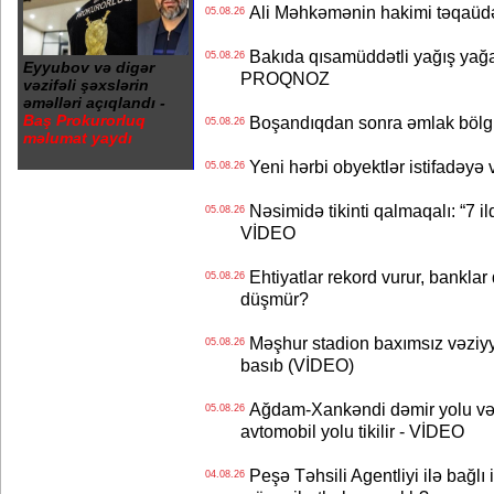
Ali Məhkəmənin hakimi təqaüdə
05.08.26
Bakıda qısamüddətli yağış yağa
05.08.26
Eyyubov və digər
PROQNOZ
vəzifəli şəxslərin
əməlləri açıqlandı -
Baş Prokurorluq
Boşandıqdan sonra əmlak bölgü
05.08.26
məlumat yaydı
Yeni hərbi obyektlər istifadəyə
05.08.26
Nəsimidə tikinti qalmaqalı: “7 ildi
05.08.26
VİDEO
Ehtiyatlar rekord vurur, banklar q
05.08.26
düşmür?
Məşhur stadion baxımsız vəziyy
05.08.26
basıb (VİDEO)
Ağdam-Xankəndi dəmir yolu və
05.08.26
avtomobil yolu tikilir - VİDEO
Peşə Təhsili Agentliyi ilə bağlı i
04.08.26