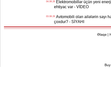
Elektromobillər üçün yeni ener
04.08.26
ehtiyac var - VİDEO
Avtomobili olan ailələrin sayı 
03.08.26
çoxdur? - SİYAHI
Əlaqə
|
Buy 