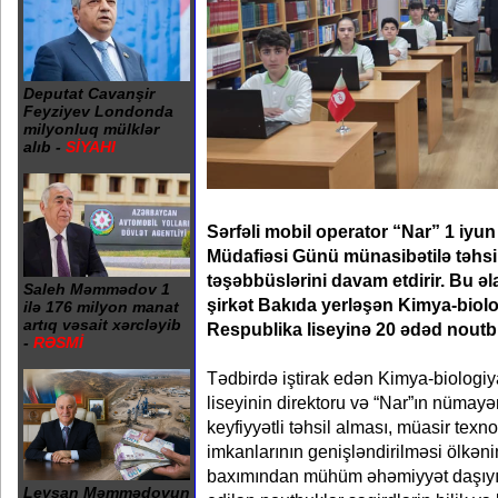
Deputat Cavanşir
Feyziyev Londonda
milyonluq mülklər
alıb -
SİYAHI
Sərfəli mobil operator “Nar” 1 iyu
Müdafiəsi Günü münasibətilə təhsil
təşəbbüslərini davam etdirir. Bu ə
Saleh Məmmədov 1
şirkət Bakıda yerləşən Kimya-biol
ilə 176 milyon manat
artıq vəsait xərcləyib
Respublika liseyinə 20 ədəd noutb
-
RƏSMİ
Tədbirdə iştirak edən Kimya-biologi
liseyinin direktoru və “Nar”ın nümayən
keyfiyyətli təhsil alması, müasir texn
imkanlarının genişləndirilməsi ölkəni
baxımından mühüm əhəmiyyət daşıyır
Leysan Məmmədovun