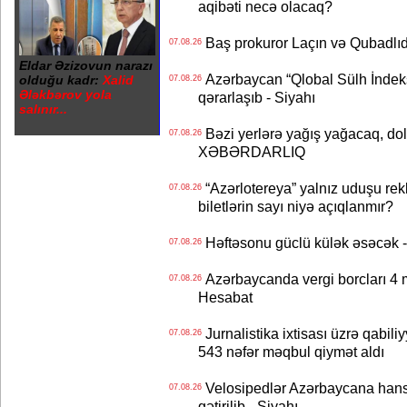
aqibəti necə olacaq?
Baş prokuror Laçın və Qubadl
07.08.26
Eldar Əzizovun narazı
Azərbaycan “Qlobal Sülh İndek
olduğu kadr:
Xalid
07.08.26
Ələkbərov yola
qərarlaşıb - Siyahı
salınır...
Bəzi yerlərə yağış yağacaq, do
07.08.26
XƏBƏRDARLIQ
“Azərlotereya” yalnız uduşu rek
07.08.26
biletlərin sayı niyə açıqlanmır?
Həftəsonu güclü külək əsəcə
07.08.26
Azərbaycanda vergi borcları 4 m
07.08.26
Hesabat
Jurnalistika ixtisası üzrə qabiliy
07.08.26
543 nəfər məqbul qiymət aldı
Velosipedlər Azərbaycana hans
07.08.26
gətirilib - Siyahı