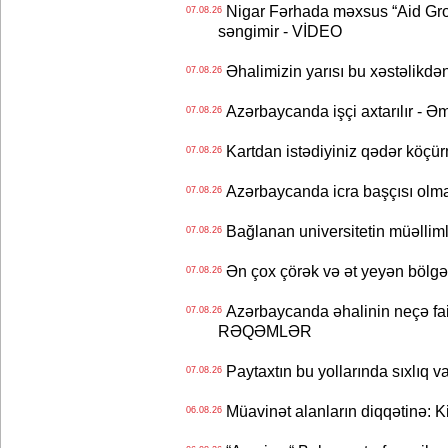
Nigar Fərhada məxsus “Aid Grou
07.08.26
səngimir - VİDEO
Əhalimizin yarısı bu xəstəlikdən
07.08.26
Azərbaycanda işçi axtarılır - Ə
07.08.26
Kartdan istədiyiniz qədər köçür
07.08.26
Azərbaycanda icra başçısı olma
07.08.26
Bağlanan universitetin müəllimlər
07.08.26
Ən çox çörək və ət yeyən bölgə
07.08.26
Azərbaycanda əhalinin neçə faizi 
07.08.26
RƏQƏMLƏR
Paytaxtın bu yollarında sıxlıq v
07.08.26
Müavinət alanların diqqətinə: Ki
06.08.26