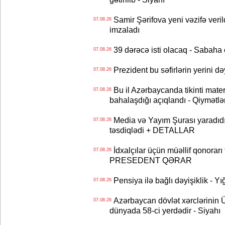
Samir Şərifova yeni vəzifə veri
07.08.26
imzaladı
39 dərəcə isti olacaq - Sabaha
07.08.26
Prezident bu səfirlərin yerini d
07.08.26
Bu il Azərbaycanda tikinti mater
07.08.26
bahalaşdığı açıqlandı - Qiymətlə
Media və Yayım Şurası yaradıdı 
07.08.26
təsdiqlədi + DETALLAR
İdxalçılar üçün müəllif qonorarı
07.08.26
PRESEDENT QƏRAR
Pensiya ilə bağlı dəyişiklik - Yı
07.08.26
Azərbaycan dövlət xərclərinin
07.08.26
dünyada 58-ci yerdədir - Siyahı