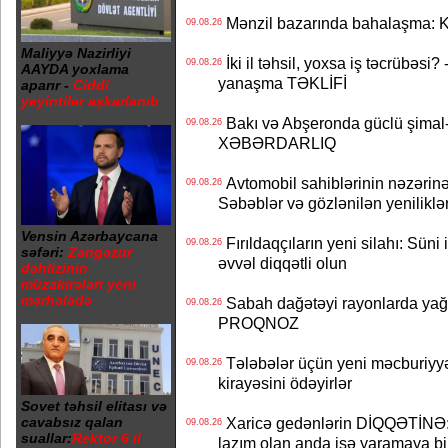
Mənzil bazarında bahalaşma: Ki
09.08.26
Maliyyə Nazirliyi
İki il təhsil, yoxsa iş təcrübəsi?
09.08.26
AAYDA yoxlama
yanaşma TƏKLİFİ
aparır -
Ciddi
yeyintilər aşkarlanıb
Bakı və Abşeronda güclü şimal-
09.08.26
XƏBƏRDARLIQ
Avtomobil sahiblərinin nəzərinə
09.08.26
Səbəblər və gözlənilən yeniliklə
Vensin Azərbaycana
Fırıldaqçıların yeni silahı: Süni 
09.08.26
səfəri:
Zəngəzur
əvvəl diqqətli olun
dəhlizinin
müzakirələri yeni
mərhələdə
Sabah dağətəyi rayonlarda yağı
09.08.26
PROQNOZ
Tələbələr üçün yeni məcburiyyə
09.08.26
kirayəsini ödəyirlər
Sovet təhsil elitası və
cavabsız qalan
Xaricə gedənlərin DİQQƏTİNƏ: 
09.08.26
suallar:
Rektor 6 il
lazım olan anda işə yaramaya bi