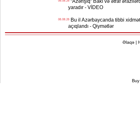
“Azərişıq“ Bakı və ətraf ərazilə
06.08.26
yaradır - VİDEO
Bu il Azərbaycanda tibbi xidmət
06.08.26
açıqlandı - Qiymətlər
Əlaqə
|
Buy 