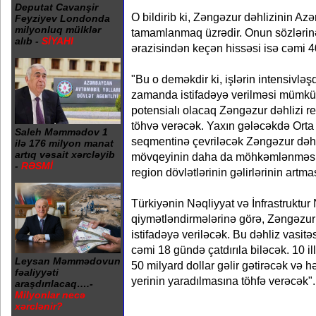
Deputat Cavanşir
O bildirib ki, Zəngəzur dəhlizinin Az
Feyziyev Londonda
milyonluq mülklər
tamamlanmaq üzrədir. Onun sözlərinə
alıb -
SİYAHI
ərazisindən keçən hissəsi isə cəmi 40
"Bu o deməkdir ki, işlərin intensivləş
zamanda istifadəyə verilməsi mümkün
potensialı olacaq Zəngəzur dəhlizi r
töhvə verəcək. Yaxın gələcəkdə Ort
Saleh Məmmədov 1
seqmentinə çevriləcək Zəngəzur dəhl
ilə 176 milyon manat
artıq vəsait xərcləyib
mövqeyinin daha da möhkəmlənməsin
-
RƏSMİ
region dövlətlərinin gəlirlərinin art
Türkiyənin Nəqliyyat və İnfrastruktur 
qiymətləndirmələrinə görə, Zəngəzur 
istifadəyə veriləcək. Bu dəhliz vasit
cəmi 18 gündə çatdırıla biləcək. 10 i
Leysan Məmmədovun
50 milyard dollar gəlir gətirəcək və h
fəaliyyəti
yerinin yaradılmasına töhfə verəcək".
araşdırılacaq….-
Milyonlar necə
xərclənir?