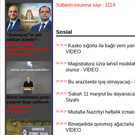
Xəbərin oxunma sayı : 1114
Sosial
“Azəraqrar”ın əsl
rəhbəri kimdir? -
Nazirin sabiq
Kasko sığorta ilə bağlı yeni yan
09.08.26
komandirinin maaşı 7
VİDEO
dəfə artırılıb?
Magistratura üzrə təhsil müddətin
09.08.26
olunur - VİDEO
Bu ərazilərdə işıq olmayacaq
09.08.26
Sabah 11 marşrut bu dayanaca
09.08.26
Bizim iradəmizə qarşı
Siyahı
çıxanın başı əziləcək
-
Azərbaycan
Müdafiə Nazirliyi həftəlik icmal
Prezidenti
09.08.26
Binəqədidə qurumuş ağaclarla ba
09.08.26
VİDEO