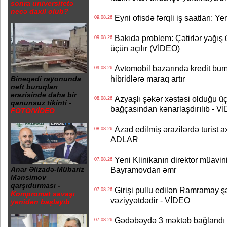
sonra universitetə
necə daxil olub?
Eyni ofisdə fərqli iş saatları: 
09.08.26
Bakıda problem: Çətirlər yağış 
09.08.26
üçün açılır (VİDEO)
Avtomobil bazarında kredit bum
09.08.26
hibridlərə maraq artır
Binəqədi rayonunda
neft buruqları
ərazisində daha bir
Azyaşlı şəkər xəstəsi olduğu ü
08.08.26
qanunsuz tikinti -
bağçasından kənarlaşdırılıb - V
FOTO/VİDEO
Azad edilmiş ərazilərdə turist ax
08.08.26
ADLAR
Yeni Klinikanın direktor müavini 
07.08.26
Bayramovdan əmr
Anar Əlizadə-Mübariz
Mənsimov
qarşıdurması -
Girişi pullu edilən Ramramay şə
07.08.26
Kompromat savaşı
vəziyyətdədir - VİDEO
yenidən başlayıb
Gədəbəydə 3 məktəb bağlandı - 
07.08.26