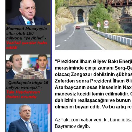
Məmməd Musayevlə
əlbir olub 100
milyonu “yeyiblər” -
Vəzifəli şəxslər həbs
edildi
"Prezident İlham Əliyev Bakı Enerji
mərasimində çıxışı zamanı Şərq-Qə
olacaq Zəngəzur dəhlizinin şübhəsiz
Zəfərdən sonra Prezident İlham Əliye
“Qardaşımla birgə 16
Azərbaycanın əsas hissəsinin Nax
milyon vermişik” -
Tale Heydərovun
maneəsiz keçidi təmin edilməlidir
ifadəsi oxundu
dəhlizinin reallaşacağını və bunu
olmasını bəyan edib. Və bu artıq r
AzFakt.com xəbər verir ki, bunu iqti
Bayramov deyib.