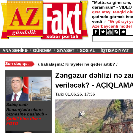
“Mətbəxə girmirəm,
daramıram“ - VİDEO
qısa ətəyi tənqid o
çadrada görmək istə
verdi
“Ər çörəyi 
Azərbaycanlı model
ious
ANA SƏHİFƏ
GÜNDƏM
SIYASƏT
SOSIAL
İQTISADIYYAT
 - VİDEO
/
Mənzil bazarında bahalaşma: Kirayələr nə qədər artıb?
/
Zəngəzur dəhlizi nə za
veriləcək? - AÇIQLAM
Tarix 01.06.26, 17:36
Sabiq sədr
Almaniyada tikinti
biznesinə başlayıb -
Şərikli bina tikir +
FOTO