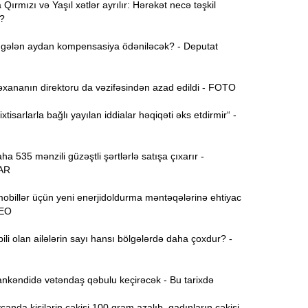
ırmızı və Yaşıl xətlər ayrılır: Hərəkət necə təşkil
?
11:52
gələn aydan kompensasiya ödəniləcək? - Deputat
Y
11:36
xananın direktoru da vəzifəsindən azad edildi - FOTO
xtisarlarla bağlı yayılan iddialar həqiqəti əks etdirmir“ -
N
11:19
ə
 535 mənzili güzəştli şərtlərlə satışa çıxarır -
S
11:04
AR
D
obillər üçün yeni enerjidoldurma məntəqələrinə ehtiyac
DEO
“
10:50
i olan ailələrin sayı hansı bölgələrdə daha çoxdur? -
E
10:34
-
nkəndidə vətəndaş qəbulu keçirəcək - Bu tarixdə
“
10:17
nda kişilərin çəkisi 100 qram azalıb, qadınların çəkisi