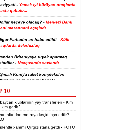
əziyyəti -
Yemək iyi bürüyən otaqlarda
əstə qəbulu...
Dollar neçəyə olacaq? -
Mərkəzi Bank
yeni məzənnəni açıqladı
igar Fərhadın əri həbs edildi -
Külli
miqdarda dələduzluq
randan Britaniyaya tiryək aparmaq
stədilər -
Naxçıvanda saxlandı
Şimali Koreya raket kompleksləri
Ukrayna üçün qanuni hədəfə
evriləcək” -
Sibiqa
P 10
etroya və universitetlərə yaxın ev
baycan klublarının yay transferləri - Kim
xtaranların diqqətinə:
Kirayə
r, kim gedir?
bazarında son vəziyyət
nın altından metroya keçid inşa edilir?-
EO
Keçmiş Rusiya və Avropa rəsmiləri
krayna ilə bağlı gizli görüş keçirib -
identlə xanımı Qırğızıstana getdi - FOTO