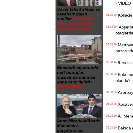
- VİDEO
Sovet təhsil elitası və
cavabsız qalan
Kolleclər
05.08.26
suallar:
Rektor 6 il
sonra universitetə
Abşeron 
05.08.26
necə daxil olub?
otaqlarda
Metroya v
05.08.26
bazarınd
9-cu sini
05.08.26
Binəqədi rayonunda
neft buruqları
Bakı metr
05.08.26
ərazisində daha bir
olundu?
qanunsuz tikinti -
FOTO/VİDEO
Azərbayc
05.08.26
Xocavənd
05.08.26
Ali Məhk
05.08.26
Anar Əlizadə-Mübariz
Mənsimov
Bakıda q
05.08.26
qarşıdurması -