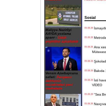
Sosial
İsmayıll
05.08.26
Maliyyə Nazirliyi
AAYDA yoxlama
aparır -
Ciddi
Metrodak
05.08.26
yeyintilər aşkarlanıb
Ana xəstə
05.08.26
Mütəxəss
Şokolad 
05.08.26
Bakıda 1
05.08.26
Vensin Azərbaycana
səfəri:
Zəngəzur
İsti hava
05.08.26
dəhlizinin
müzakirələri yeni
VİDEO
mərhələdə
“Sea Bree
05.08.26
Naxçıvan 
05.08.26