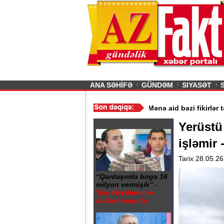
26
şın sürmürəm, saçımı
Previous
ANA SƏHİFƏ
GÜNDƏM
SIYASƏT
/
Şokolad alarkən nələrə diqqət etməliyik? - VİDEO
/
“Mənə aid bəzi
Yerüstü 
işləmir
Tarix 28.05.26
“Qardaşımla birgə 16
milyon vermişik” -
Tale Heydərovun
ifadəsi oxundu