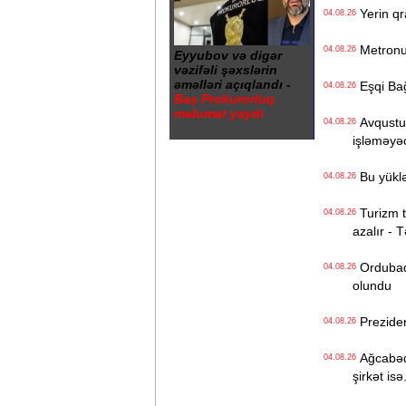
Yerin qr
04.08.26
Metronun
04.08.26
Eyyubov və digər
vəzifəli şəxslərin
əməlləri açıqlandı -
Eşqi Bağı
04.08.26
Baş Prokurorluq
məlumat yaydı
Avqustun
04.08.26
işləməyə
Bu yüklə
04.08.26
Turizm tə
04.08.26
azalır - 
Ordubadın
04.08.26
olundu
Preziden
04.08.26
Ağcabədi
04.08.26
şirkət isə.