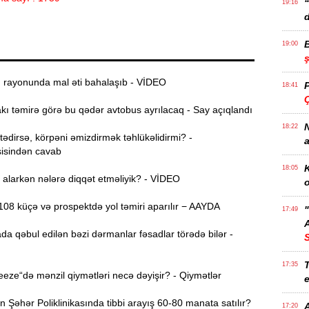
19:16
d
19:00
ı rayonunda mal əti bahalaşıb - VİDEO
18:41
Ç
ı təmirə görə bu qədər avtobus ayrılacaq - Say açıqlandı
N
18:22
dirsə, körpəni əmizdirmək təhlükəlidirmi? -
a
isindən cavab
K
18:05
alarkən nələrə diqqət etməliyik? - VİDEO
o
08 küçə və prospektdə yol təmiri aparılır − AAYDA
17:49
A
da qəbul edilən bəzi dərmanlar fəsadlar törədə bilər -
T
17:35
ze“də mənzil qiymətləri necə dəyişir? - Qiymətlər
e
Şəhər Poliklinikasında tibbi arayış 60-80 manata satılır?
17:20