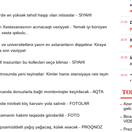
v
x
də ən yüksək təhsil haqqı olan ixtisaslar - SİYAHI
17:03
Xəstəxanasının acınacaqlı vəziyyəti - Yemək iyi bürüyən
 xəstə qəbulu...
N
16:47
ə universitetlərə yaxın ev axtaranların diqqətinə: Kirayə
a son vəziyyət
İ
16:29
f məzunları bu kollecləri seçə bilməz - SİYAHI
i
osunda yeni təyinatlar: Kimlər hansı stansiyaya rəis təyin
“
16:14
ç
TO
anda donuzlarla bağlı monitorinqlər keçiriləcək - AQTA
M
16:00
ə növbəti köç karvanı yola salındı - FOTOLAR
Azər
a
gəli
əmənin hakimi təqaüdə göndərildi - FOTO
Bina
VİD
15:44
ısamüddətli yağış yağacaq, külək əsəcək - PROQNOZ
U
Prez