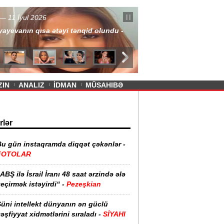
— 11 İyul 2026
ayevanın qısa ətəyi tənqid olundu -
ZIN
ANALIZ
İDMAN
MÜSAHIBƏ
rlər
Bu gün instaqramda diqqət çəkənlər -
FOTOLAR
ABŞ ilə İsrail İranı 48 saat ərzində ələ
eçirmək istəyirdi“ -
Pezeşkian
üni intellekt dünyanın ən güclü
əşfiyyat xidmətlərini sıraladı -
SİYAHI