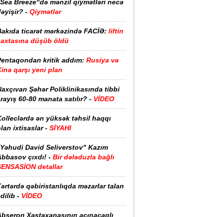
“Sea Breeze“də mənzil qiymətləri necə
əyişir? -
Qiymətlər
Bakıda ticarət mərkəzində FACİƏ:
liftin
şaxtasına düşüb öldü
Pentaqondan kritik addım:
Rusiya və
inə qarşı yeni plan
axçıvan Şəhər Poliklinikasında tibbi
rayış 60-80 manata satılır? -
VİDEO
olleclərdə ən yüksək təhsil haqqı
lan ixtisaslar -
SİYAHI
"Yəhudi David Seliverstov" Kazım
bbasov çıxdı! -
Bir dələduzla bağlı
SENSASİON detallar
ərtərdə qəbiristanlıqda məzarlar talan
dilib -
VİDEO
Abşeron Xəstəxanasının acınacaqlı