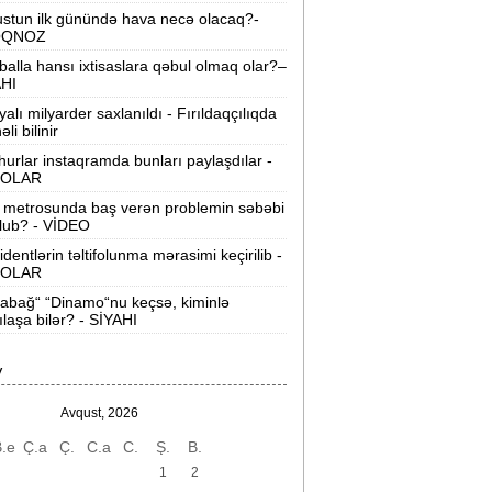
Bloomberg
stun ilk günündə hava necə olacaq?-
OQNOZ
akıdan “İsrail bazası“ iddialarına sərt
balla hansı ixtisaslara qəbul olmaq olar?–
cavab:
“Addım-addım gəzək, İsrailə aid
AHI
nəsə varmı?“
yalı milyarder saxlanıldı - Fırıldaqçılıqda
li bilinir
on 200 ildə dünya iqtisadiyyatının
urlar instaqramda bunları paylaşdılar -
iderləri kimlər olub? -
Siyahı
OLAR
ürkiyə ordusunda bir ilk:
Polkovnik
 metrosunda baş verən problemin səbəbi
lub? - VİDEO
Özlem Karapınar general oldu
identlərin təltifolunma mərasimi keçirilib -
OLAR
Mərkəzi Bank yoxlama apardı:
“Manato“ 50, rəhbəri 10 min manat
abağ“ “Dinamo“nu keçsə, kiminlə
cərimələndi
ılaşa bilər? - SİYAHI
-cu sinif məzunları bu kollecləri seçə
V
ilməz -
SİYAHI
Avqust, 2026
akı metrosunda yeni təyinatlar:
.e
Ç.a
Ç.
C.a
C.
Ş.
B.
imlər hansı stansiyaya rəis təyin
olundu?
1
2