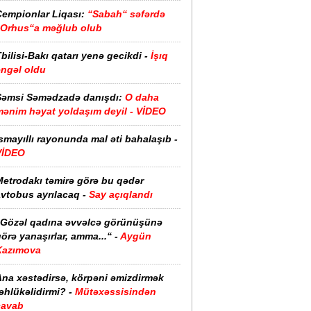
Çempionlar Liqası:
“Sabah“ səfərdə
“Orhus“a məğlub olub
bilisi-Bakı qatarı yenə gecikdi -
İşıq
əngəl oldu
Şəmsi Səmədzadə danışdı:
O daha
mənim həyat yoldaşım deyil - VİDEO
smayıllı rayonunda mal əti bahalaşıb -
VİDEO
Metrodakı təmirə görə bu qədər
vtobus ayrılacaq -
Say açıqlandı
“Gözəl qadına əvvəlcə görünüşünə
örə yanaşırlar, amma...“ -
Aygün
Kazımova
Ana xəstədirsə, körpəni əmizdirmək
əhlükəlidirmi? -
Mütəxəssisindən
cavab