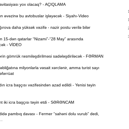
avitasiyası yox olacaq? - AÇIQLAMA
M
13:56
 əvəzinə bu avtobuslar işləyəcək - Siyahı-Video
13:40
rova daha yüksək vəzifə - nazir postu verilə bilər
m
 15-dən qatarlar “Nizami”-“28 May” arasında
Q
13:23
cək - VİDEO
K
rin gömrük rəsmiləşdirilməsi sadələşdiriləcək - FƏRMAN
13:08
s
bliğatına milyonlarla vəsait xərclənir, amma turist sayı
Təfərrüat
12:54
g
 icra başçısı vəzifəsindən azad edildi - Yenisi təyin
12:38
k
t iki icra başçısı təyin etdi - SƏRƏNCAM
12:21
də pambıq davası - Fermer “sahəni dolu vurub” dedi,
y
..
12:06