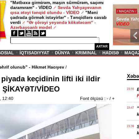
“Mətbəxə girmirəm, maşın sürmürəm, saçımı
daramıram“ - VİDEO
Sevda Yahyayevanın
/ MAQAZIN /
qısa ətəyi tənqid olundu - VİDEO
“Məni
çadrada görmək istəyirlər“ - Tənqidlərə cavab
Sevda Yahy
verdi
“Ər çörəyi yeyəndə kökələcəm“ -
VİDEO
Azərbaycanlı model
AXTAR
SOSIAL
İQTISADIYYAT
DÜNYA
KRIMINAL
HADISƏ
MAQA
 fikirlər təhrif olunub” - Hikmət Hacıyev
/
Xəbə
piyada keçidinin lifti iki ildir
 - ŞİKAYƏT/VİDEO
23:55
, 12:40
Font ölçüsü :
-
/
+
“
23:47
k
S
23:39
k