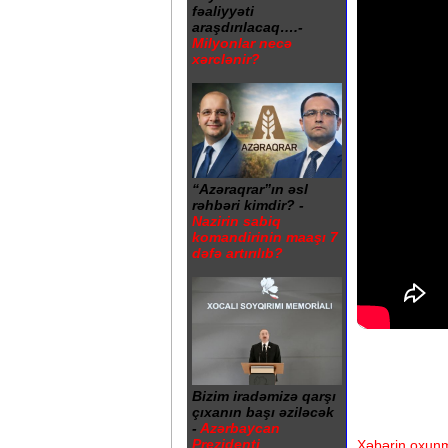
fəaliyyəti
araşdırılacaq….-
Milyonlar necə
xərclənir?
“Azəraqrar”ın əsl
rəhbəri kimdir? -
Nazirin sabiq
komandirinin maaşı 7
dəfə artırılıb?
Bizim iradəmizə qarşı
çıxanın başı əziləcək
-
Azərbaycan
Prezidenti
Xəbərin oxunm