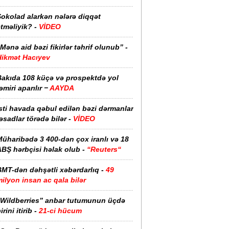
Şokolad alarkən nələrə diqqət
tməliyik? -
VİDEO
Mənə aid bəzi fikirlər təhrif olunub” -
Hikmət Hacıyev
Bakıda 108 küçə və prospektdə yol
əmiri aparılır −
AAYDA
sti havada qəbul edilən bəzi dərmanlar
əsadlar törədə bilər -
VİDEO
üharibədə 3 400-dən çox iranlı və 18
ABŞ hərbçisi həlak olub -
“Reuters“
BMT-dən dəhşətli xəbərdarlıq -
49
ilyon insan ac qala bilər
“Wildberries” anbar tutumunun üçdə
irini itirib -
21-ci hücum