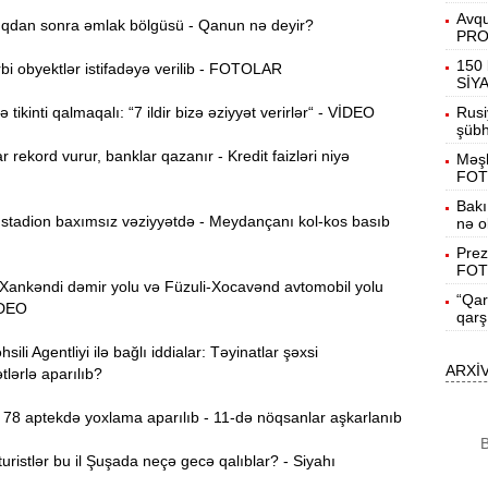
Avqu
dan sonra əmlak bölgüsü - Qanun nə deyir?
PR
B
15:27
150 
i obyektlər istifadəyə verilib - FOTOLAR
SİY
tikinti qalmaqalı: “7 ildir bizə əziyyət verirlər“ - VİDEO
Rusi
şübhə
S
15:12
r rekord vurur, banklar qazanır - Kredit faizləri niyə
Məşh
l
FOT
T
Bakı
14:58
tadion baxımsız vəziyyətdə - Meydançanı kol-kos basıb
nə o
Prez
FOT
14:42
nkəndi dəmir yolu və Füzuli-Xocavənd avtomobil yolu
“Qar
VİDEO
qarş
ili Agentliyi ilə bağlı iddialar: Təyinatlar şəxsi
9
14:25
ARXİ
lərlə aparılıb?
b
78 aptekdə yoxlama aparılıb - 11-də nöqsanlar aşkarlanıb
B
14:10
B
K
ristlər bu il Şuşada neçə gecə qalıblar? - Siyahı