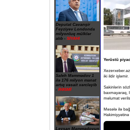
Deputat Cavanşir
Feyziyev Londonda
milyonluq mülklər
alıb -
SİYAHI
Yerüstü piyada
Xezerxeber.az 
Saleh Məmmədov 1
iki ildir işləm
ilə 176 milyon manat
artıq vəsait xərcləyib
Sakinlərin söz
-
RƏSMİ
baxmayaraq, li
məlumat verils
Məsələ ilə bağ
Hakimiyyətinə 
Leysan Məmmədovun