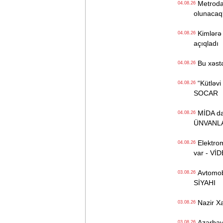
Metroda Q
04.08.26
olunacaq
Kimlərə 
04.08.26
açıqladı
Bu xəstə
04.08.26
“Kütləvi i
04.08.26
SOCAR
MİDA daha
04.08.26
ÜNVANL
Elektrom
04.08.26
var - Vİ
Avtomobil
03.08.26
SİYAHI
Nazir Xa
03.08.26
Azərbayca
03.08.26