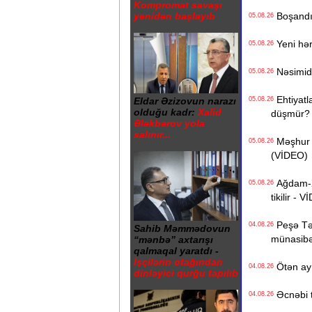
Kompromat savaşı
Boşandıq
yenidən başlayıb
05.08.26
Yeni hərb
05.08.26
Nəsimidə 
05.08.26
Ehtiyatla
05.08.26
Eldar Əzizovun narazı
olduğu kadr:
Xalid
düşmür?
Ələkbərov yola
salınır...
Məşhur s
05.08.26
(VİDEO)
Ağdam-Xa
05.08.26
tikilir - 
Peşə Təhs
04.08.26
Sahib Məmmədovun
münasibət
“mənbə” axtarışı
qalmaqal yaratdı -
İşçilərin otağından
Ötən ay 
04.08.26
dinləyici qurğu tapılıb
Əcnəbi tu
04.08.26