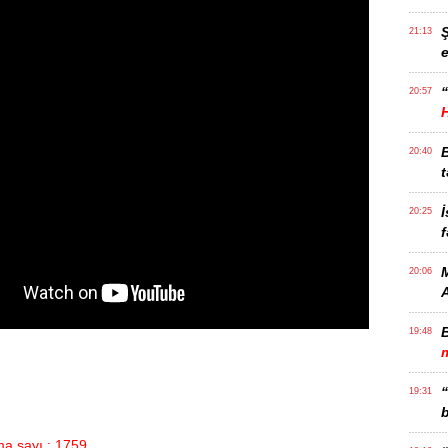
21:13
e
“
20:57
20:40
t
İ
20:25
f
M
20:06
19:48
m
19:31
b
a sayı : 1759