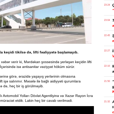
23:24
T
23:04
22:45
İ
22:27
 keçidi tikilsə də, lifti fəaliyyətə başlamayıb.
xəbər verir ki, Mərdəkan şossesində yerləşən keçidin lifti
ir. İçərisində isə antisanitar vəziyyət höküm sürür.
22:10
a
lərinə görə, ərazidə yaşayış yerlərinin olmasına
ft işə salınmır. Məsələ ilə bağlı aidiyyəti qurumlara
21:50
ə də, heç bir iş görülməyib.
g
lı Avtomobil Yolları Dövlət Agentliyinə və Xəzər Rayon İcra
müraciət etdik. Lakin heç bir cavab verilmədi.
21:32
t