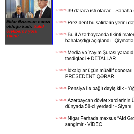
39 dərəcə isti olacaq - Sabaha
07.08.26
Eldar Əzizovun narazı
Prezident bu səfirlərin yerini d
07.08.26
olduğu kadr:
Xalid
Ələkbərov yola
Bu il Azərbaycanda tikinti mater
07.08.26
salınır...
bahalaşdığı açıqlandı - Qiymətlə
Media və Yayım Şurası yaradıdı 
07.08.26
təsdiqlədi + DETALLAR
İdxalçılar üçün müəllif qonorarı
07.08.26
PRESEDENT QƏRAR
Pensiya ilə bağlı dəyişiklik - Yı
07.08.26
Azərbaycan dövlət xərclərinin
07.08.26
dünyada 58-ci yerdədir - Siyahı
Nigar Fərhada məxsus “Aid Grou
07.08.26
səngimir - VİDEO