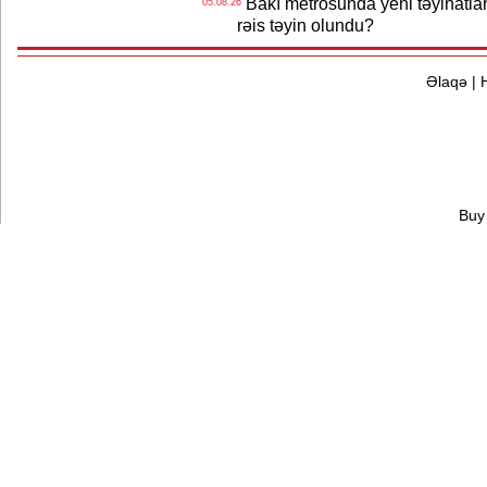
Bakı metrosunda yeni təyinatlar
05.08.26
rəis təyin olundu?
Əlaqə
|
Buy 