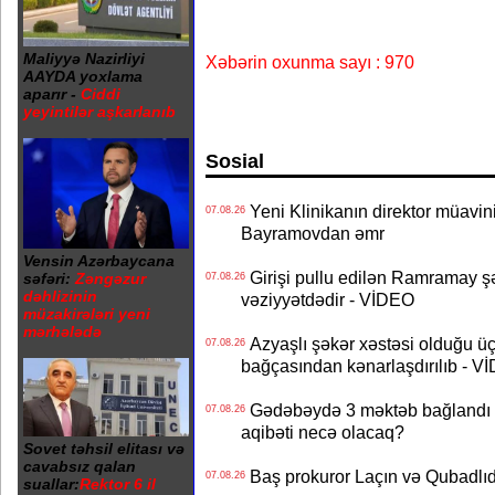
Maliyyə Nazirliyi
Xəbərin oxunma sayı : 970
AAYDA yoxlama
aparır -
Ciddi
yeyintilər aşkarlanıb
Sosial
Yeni Klinikanın direktor müavini 
07.08.26
Bayramovdan əmr
Vensin Azərbaycana
Girişi pullu edilən Ramramay şə
səfəri:
Zəngəzur
07.08.26
dəhlizinin
vəziyyətdədir - VİDEO
müzakirələri yeni
mərhələdə
Azyaşlı şəkər xəstəsi olduğu ü
07.08.26
bağçasından kənarlaşdırılıb - V
Gədəbəydə 3 məktəb bağlandı - 
07.08.26
aqibəti necə olacaq?
Sovet təhsil elitası və
cavabsız qalan
Baş prokuror Laçın və Qubadl
07.08.26
suallar:
Rektor 6 il