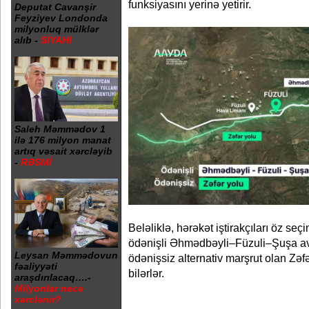
funksiyasını yerinə yetirir.
Deputat Cavanşir
Feyziyev Londonda
milyonluq mülklər
alıb -
SİYAHI
Saleh Məmmədov 1
ilə 176 milyon manat
artıq vəsait xərcləyib
-
RƏSMİ
Beləliklə, hərəkət iştirakçıları öz se
ödənişli Əhmədbəyli–Füzuli–Şuşa a
Leysan Məmmədovun
ödənişsiz alternativ marşrut olan Zəf
fəaliyyəti
bilərlər.
araşdırılacaq….-
Milyonlar necə
xərclənir?