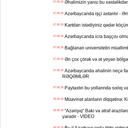
Əhalimizin yarısı bu xəstəlikdən
07.08.26
Azərbaycanda işçi axtarılır - Ə
07.08.26
Kartdan istədiyiniz qədər köçür
07.08.26
Azərbaycanda icra başçısı olma
07.08.26
Bağlanan universitetin müəllimlər
07.08.26
Ən çox çörək və ət yeyən bölgə
07.08.26
Azərbaycanda əhalinin neçə faizi 
07.08.26
RƏQƏMLƏR
Paytaxtın bu yollarında sıxlıq v
07.08.26
Müavinət alanların diqqətinə: Ki
06.08.26
“Azərişıq“ Bakı və ətraf ərazilə
06.08.26
yaradır - VİDEO
Bu il Azərbaycanda tibbi xidmət
06.08.26