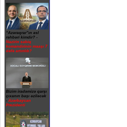
“Azəraqrar”ın əsl
rəhbəri kimdir? -
Nazirin sabiq
komandirinin maaşı 7
dəfə artırılıb?
Bizim iradəmizə qarşı
çıxanın başı əziləcək
-
Azərbaycan
Prezidenti