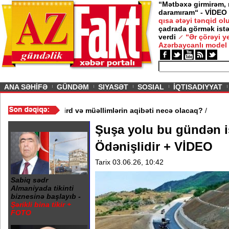
“Mətbəxə girmirəm,
daramıram“ - VİDEO
qısa ətəyi tənqid o
çadrada görmək istə
verdi
“Ər çörəyi 
Azərbaycanlı model
ious
ANA SƏHİFƏ
GÜNDƏM
SIYASƏT
SOSIAL
İQTISADIYYAT
 3 məktəb bağlandı - Şagird və müəllimlərin aqibəti necə olacaq
Şuşa yolu bu gündən is
Ödənişlidir + VİDEO
Tarix 03.06.26, 10:42
Sabiq sədr
Almaniyada tikinti
biznesinə başlayıb -
Şərikli bina tikir +
FOTO