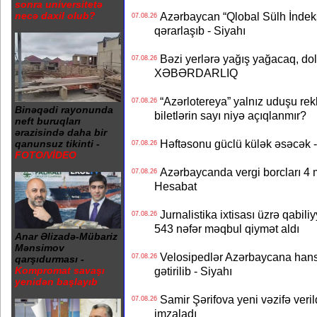
sonra universitetə
necə daxil olub?
Azərbaycan “Qlobal Sülh İndek
07.08.26
qərarlaşıb - Siyahı
Bəzi yerlərə yağış yağacaq, do
07.08.26
XƏBƏRDARLIQ
“Azərlotereya” yalnız uduşu rek
07.08.26
Binəqədi rayonunda
biletlərin sayı niyə açıqlanmır?
neft buruqları
ərazisində daha bir
Həftəsonu güclü külək əsəcə
qanunsuz tikinti -
07.08.26
FOTO/VİDEO
Azərbaycanda vergi borcları 4 m
07.08.26
Hesabat
Jurnalistika ixtisası üzrə qabiliy
07.08.26
543 nəfər məqbul qiymət aldı
Anar Əlizadə-Mübariz
Mənsimov
Velosipedlər Azərbaycana hans
07.08.26
qarşıdurması -
Kompromat savaşı
gətirilib - Siyahı
yenidən başlayıb
Samir Şərifova yeni vəzifə veri
07.08.26
imzaladı