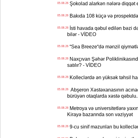
Şokolad alarkən nələrə diqqət 
05.08.26
Bakıda 108 küçə və prospektdə 
05.08.26
İsti havada qəbul edilən bəzi d
05.08.26
bilər - VİDEO
“Sea Breeze“də mənzil qiymətlər
05.08.26
Naxçıvan Şəhər Poliklinikasında
05.08.26
satılır? - VİDEO
Kolleclərdə ən yüksək təhsil haq
05.08.26
Abşeron Xəstəxanasının acınaca
05.08.26
bürüyən otaqlarda xəstə qəbulu..
Metroya və universitetlərə yaxın
05.08.26
Kirayə bazarında son vəziyyət
9-cu sinif məzunları bu kolleclə
05.08.26