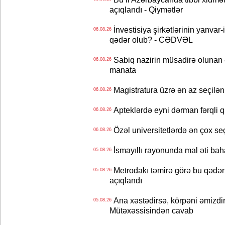
açıqlandı - Qiymətlər
İnvestisiya şirkətlərinin yanvar-
06.08.26
qədər olub? - CƏDVƏL
Sabiq nazirin müsadirə olunan ə
06.08.26
manata
Magistratura üzrə ən az seçilən 
06.08.26
Apteklərdə eyni dərman fərqli q
06.08.26
Özəl universitetlərdə ən çox seç
06.08.26
İsmayıllı rayonunda mal əti ba
05.08.26
Metrodakı təmirə görə bu qədər 
05.08.26
açıqlandı
Ana xəstədirsə, körpəni əmizdir
05.08.26
Mütəxəssisindən cavab