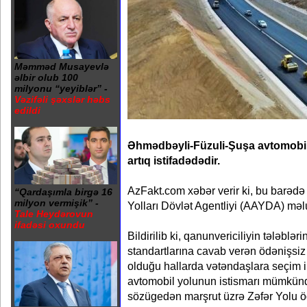
Məmməd Musayevlə
əlbir olub 100
milyonu “yeyiblər” -
Vəzifəli şəxslər həbs
edildi
Əhmədbəyli-Füzuli-Şuşa avtomobil 
artıq istifadədədir.
AzFakt.com xəbər verir ki, bu barəd
“Qardaşımla birgə 16
milyon vermişik” -
Yolları Dövlət Agentliyi (AAYDA) məl
Tale Heydərovun
ifadəsi oxundu
Bildirilib ki, qanunvericiliyin tələblə
standartlarına cavab verən ödənişsiz
olduğu hallarda vətəndaşlara seçim 
avtomobil yolunun istismarı mümkün
sözügedən marşrut üzrə Zəfər Yolu öd