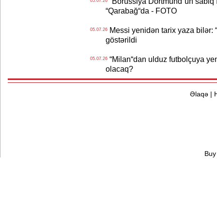
“Borussiya Dortmund“un sabiq 
05.07.26
“Qarabağ“da - FOTO
Messi yenidən tarix yaza bilər: “
05.07.26
göstərildi
“Milan“dan ulduz futbolçuya yeni 
05.07.26
olacaq?
Əlaqə
|
Buy 