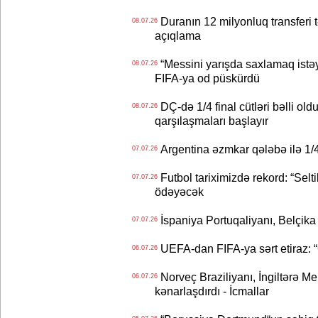
Duranın 12 milyonluq transferi t
08.07.26
açıqlama
“Messini yarışda saxlamaq istəyir
08.07.26
FIFA-ya od püskürdü
DÇ-də 1/4 final cütləri bəlli old
08.07.26
qarşılaşmaları başlayır
Argentina əzmkar qələbə ilə 1/4
07.07.26
Futbol tariximizdə rekord: “Selt
07.07.26
ödəyəcək
İspaniya Portuqaliyanı, Belçika
07.07.26
UEFA-dan FIFA-ya sərt etiraz: “Q
06.07.26
Norveç Braziliyanı, İngiltərə M
06.07.26
kənarlaşdırdı - İcmallar