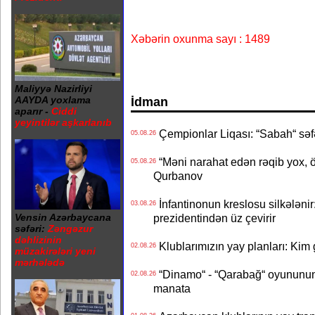
Xəbərin oxunma sayı : 1489
Maliyyə Nazirliyi
İdman
AAYDA yoxlama
aparır -
Ciddi
yeyintilər aşkarlanıb
Çempionlar Liqası: “Sabah“ səf
05.08.26
“Məni narahat edən rəqib yox, 
05.08.26
Qurbanov
İnfantinonun kreslosu silkələnir
03.08.26
prezidentindən üz çevirir
Vensin Azərbaycana
səfəri:
Zəngəzur
dəhlizinin
Klublarımızın yay planları: Kim g
02.08.26
müzakirələri yeni
mərhələdə
“Dinamo“ - “Qarabağ“ oyununun bi
02.08.26
manata