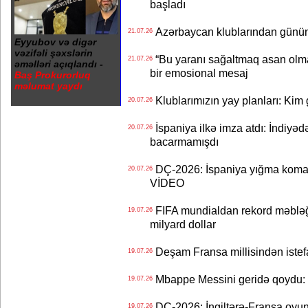
başladı
Azərbaycan klublarından günün t
21.07.26
Eyyubov və digər
vəzifəli şəxslərin
“Bu yaranı sağaltmaq asan olm
21.07.26
əməlləri açıqlandı -
bir emosional mesaj
Baş Prokurorluq
məlumat yaydı
Klublarımızın yay planları: Kim g
20.07.26
İspaniya ilkə imza atdı: İndiyəd
20.07.26
bacarmamışdı
DÇ-2026: İspaniya yığma koman
20.07.26
VİDEO
FIFA mundialdan rekord məbləğd
19.07.26
milyard dollar
Deşam Fransa millisindən istef
19.07.26
Mbappe Messini geridə qoydu: 
19.07.26
DÇ-2026: İngiltərə-Fransa oyun
19.07.26