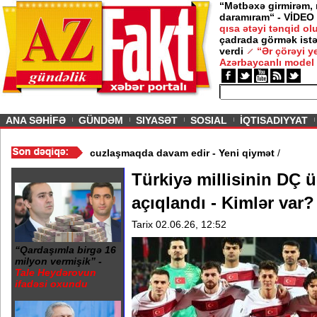
“Mətbəxə girmirəm,
daramıram“ - VİDEO
qısa ətəyi tənqid o
çadrada görmək istə
verdi
“Ər çörəyi 
Azərbaycanlı model
ious
ANA SƏHİFƏ
GÜNDƏM
SIYASƏT
SOSIAL
İQTISADIYYAT
 Video
/
Azərbaycan nefti ucuzlaşmaqda davam edir - Yeni qiymət
/
Türkiyə millisinin DÇ 
açıqlandı - Kimlər var?
Tarix 02.06.26, 12:52
“Qardaşımla birgə 16
milyon vermişik” -
Tale Heydərovun
ifadəsi oxundu