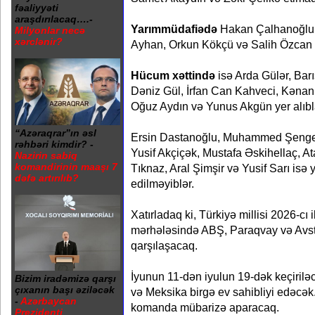
fəaliyyəti
araşdırılacaq….-
Yarımmüdafiədə
Hakan Çalhanoğlu,
Milyonlar necə
xərclənir?
Ayhan, Orkun Kökçü və Salih Özcan ç
Hücum xəttində
isə Arda Gülər, Bar
Dəniz Gül, İrfan Can Kahveci, Kənan 
Oğuz Aydın və Yunus Akgün yer alıbl
“Azəraqrar”ın əsl
Ersin Dastanoğlu, Muhammed Şenge
rəhbəri kimdir? -
Yusif Akçiçək, Mustafa Əskihellaç, 
Nazirin sabiq
komandirinin maaşı 7
Tıknaz, Aral Şimşir və Yusif Sarı isə
dəfə artırılıb?
edilməyiblər.
Xatırladaq ki, Türkiyə millisi 2026-cı
mərhələsində ABŞ, Paraqvay və Avstra
qarşılaşacaq.
İyunun 11-dən iyulun 19-dək keçiri
Bizim iradəmizə qarşı
çıxanın başı əziləcək
və Meksika birgə ev sahibliyi edəcək
-
Azərbaycan
komanda mübarizə aparacaq.
Prezidenti