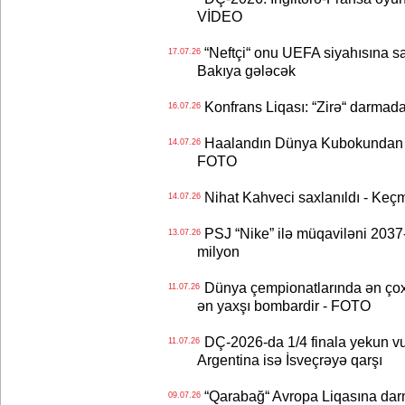
VİDEO
“Neftçi“ onu UEFA siyahısına sal
17.07.26
Bakıya gələcək
Konfrans Liqası: “Zirə“ darmad
16.07.26
Haalandın Dünya Kubokundan q
14.07.26
FOTO
Nihat Kahveci saxlanıldı - Keç
14.07.26
PSJ “Nike” ilə müqaviləni 2037-c
13.07.26
milyon
Dünya çempionatlarında ən çox q
11.07.26
ən yaxşı bombardir - FOTO
DÇ-2026-da 1/4 finala yekun vur
11.07.26
Argentina isə İsveçrəyə qarşı
“Qarabağ“ Avropa Liqasına dar
09.07.26