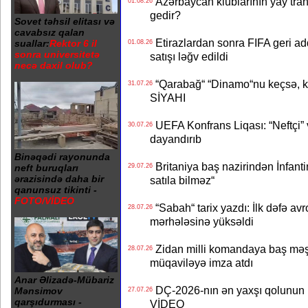
Azərbaycan klublarının yay transf
01.08.26
gedir?
Sovet təhsil elitası və
cavabsız qalan
Etirazlardan sonra FIFA geri ad
suallar:
Rektor 6 il
01.08.26
sonra universitetə
satışı ləğv edildi
necə daxil olub?
“Qarabağ“ “Dinamo“nu keçsə, kim
31.07.26
SİYAHI
UEFA Konfrans Liqası: “Neftçi” 
30.07.26
dayandırıb
Binəqədi rayonunda
Britaniya baş nazirindən İnfantin
29.07.26
neft buruqları
ərazisində daha bir
satıla bilməz“
qanunsuz tikinti -
FOTO/VİDEO
“Sabah“ tarix yazdı: İlk dəfə av
28.07.26
mərhələsinə yüksəldi
Zidan milli komandaya baş məşqçi
28.07.26
müqaviləyə imza atdı
Anar Əlizadə-Mübariz
DÇ-2026-nın ən yaxşı qolunun m
Mənsimov
27.07.26
qarşıdurması -
VİDEO