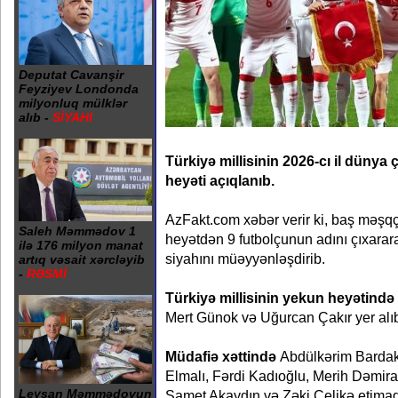
Deputat Cavanşir
Feyziyev Londonda
milyonluq mülklər
alıb -
SİYAHI
Türkiyə millisinin 2026-cı il düny
heyəti açıqlanıb.
AzFakt.com xəbər verir ki, baş məşq
Saleh Məmmədov 1
heyətdən 9 futbolçunun adını çıxara
ilə 176 milyon manat
siyahını müəyyənləşdirib.
artıq vəsait xərcləyib
-
RƏSMİ
Türkiyə millisinin yekun heyətində
Mert Günok və Uğurcan Çakır yer alıb
Müdafiə xəttində
Abdülkərim Bardak
Elmalı, Fərdi Kadıoğlu, Merih Dəmira
Leysan Məmmədovun
Samet Akaydın və Zəki Çelikə etimad 