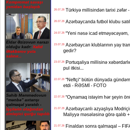
Kompromat savaşı
yenidən başlayıb
Türkiyə millisindən tarixi zəf
26.07.26
Azərbaycanda futbol klubu satıl
26.07.26
“Yeni nəsə icad etməyəcəyəm, 
24.07.26
Eldar Əzizovun narazı
Azərbaycan klublarının yay transf
23.07.26
olduğu kadr:
Xalid
gedir?
Ələkbərov yola
salınır...
Portuqaliya millisinə xəbərdar
23.07.26
pul itkisi...
“Neftçi“ bütün dünyada gündəm 
22.07.26
etdi - RƏSMİ - FOTO
Sahib Məmmədovun
“Oynamaq istəyim hər şeyin önü
22.07.26
“mənbə” axtarışı
qalmaqal yaratdı -
Azərbaycanlı azyaşlıya Modriç
21.07.26
İşçilərin otağından
dinləyici qurğu tapılıb
Maliyyə məsələsinə görə qalıb
Finaldan sonra qalmaqal – FIFA 
21.07.26