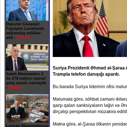
Deputat Cavanşir
Feyziyev Londonda
milyonluq mülklər
alıb -
SİYAHI
Suriya Prezidenti Əhməd əl-Şaraa
Trampla telefon danışığı aparıb.
Saleh Məmmədov 1
ilə 176 milyon manat
artıq vəsait xərcləyib
Bu barədə Suriya liderinin ofisi məlu
-
RƏSMİ
Məlumata görə, söhbət zamanı ikitər
qarşı qalan sanksiyaların ləğvi və Ər
dirçəlişi perspektivləri müzakirə edili
Mətnə görə, əl-Şaraa ölkənin yenid
Leysan Məmmədovun