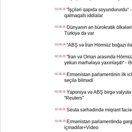
“İşçiləri qapıda soyundururdu“ - 
03.08.26
qalmaqallı iddialar
Dünyanın ən bürokratik ölkələri
03.08.26
Türkiyə də var
“ABŞ və İran Hörmüz boğazı ilə b
03.08.26
“İran və Oman arasında Hörmüz b
02.08.26
yekun mərhələyə yaxınlaşıb“ - Ə
Ermənistan parlamentinin ilk icl
02.08.26
seçilə bilmədi
Yaponiya və ABŞ birgə valyuta 
02.08.26
“Reuters”
Seuta sərhədində miqrant faciəsi
02.08.26
Ermənistan parlamentində gərgi
02.08.26
içmədilər+Video