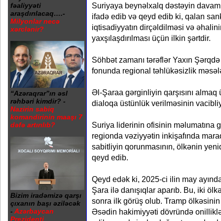
Suriyaya beynəlxalq dəstəyin davam e
fəaliyyəti
araşdırılacaq….-
ifadə edib və qeyd edib ki, qalan sank
Milyonlar necə
iqtisadiyyatın dirçəldilməsi və əhalin
xərclənir?
yaxşılaşdırılması üçün ilkin şərtdir.
Söhbət zamanı tərəflər Yaxın Şərqdə
fonunda regional təhlükəsizlik məsələ
Əl-Şaraa gərginliyin qarşısını almaq 
“Azəraqrar”ın əsl
rəhbəri kimdir? -
dialoqa üstünlük verilməsinin vacibliyi
Nazirin sabiq
komandirinin maaşı 7
Suriya liderinin ofisinin məlumatına
dəfə artırılıb?
regionda vəziyyətin inkişafında maraq
sabitliyin qorunmasının, ölkənin yeni
qeyd edib.
Qeyd edək ki, 2025-ci ilin may ayın
Şara ilə danışıqlar aparıb. Bu, iki ölk
Bizim iradəmizə qarşı
sonra ilk görüş olub. Tramp ölkəsini
çıxanın başı əziləcək
-
Azərbaycan
Əsədin hakimiyyəti dövründə onillikl
Prezidenti