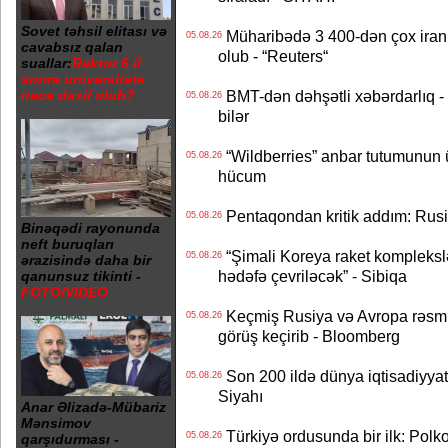
Sovet təhsil elitası və
Müharibədə 3 400-dən çox iranl
05.08.26
cavabsız qalan
olub - “Reuters“
suallar:
Rektor 6 il
sonra universitetə
BMT-dən dəhşətli xəbərdarlıq - 
necə daxil olub?
05.08.26
bilər
“Wildberries” anbar tutumunun üçd
05.08.26
hücum
Pentaqondan kritik addım: Rusiy
05.08.26
Binəqədi rayonunda
neft buruqları
“Şimali Koreya raket kompleksl
05.08.26
ərazisində daha bir
hədəfə çevriləcək” - Sibiqa
qanunsuz tikinti -
FOTO/VİDEO
Keçmiş Rusiya və Avropa rəsmilə
05.08.26
görüş keçirib - Bloomberg
Son 200 ildə dünya iqtisadiyyatın
05.08.26
Siyahı
Anar Əlizadə-Mübariz
Mənsimov
Türkiyə ordusunda bir ilk: Polk
05.08.26
qarşıdurması -