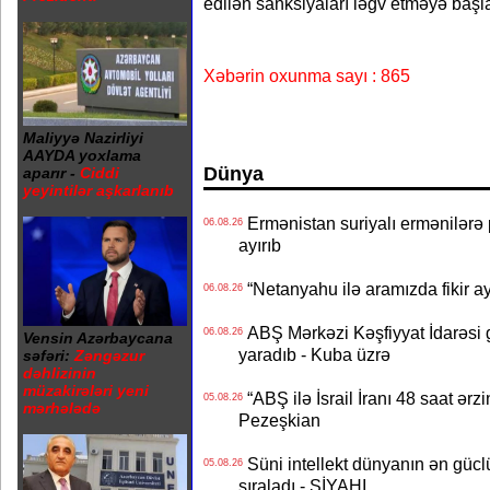
edilən sanksiyaları ləğv etməyə başl
Xəbərin oxunma sayı : 865
Maliyyə Nazirliyi
AAYDA yoxlama
Dünya
aparır -
Ciddi
yeyintilər aşkarlanıb
Ermənistan suriyalı ermənilərə p
06.08.26
ayırıb
“Netanyahu ilə aramızda fikir ayr
06.08.26
ABŞ Mərkəzi Kəşfiyyat İdarəsi g
06.08.26
Vensin Azərbaycana
yaradıb - Kuba üzrə
səfəri:
Zəngəzur
dəhlizinin
müzakirələri yeni
“ABŞ ilə İsrail İranı 48 saat ərzi
05.08.26
mərhələdə
Pezeşkian
Süni intellekt dünyanın ən güclü
05.08.26
sıraladı - SİYAHI