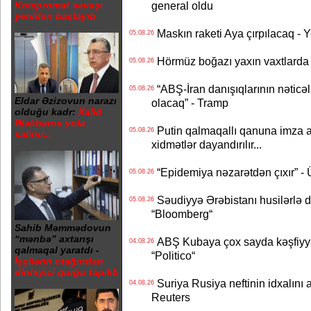
general oldu
Kompromat savaşı
yenidən başlayıb
Maskın raketi Aya çırpılacaq - 
05.08.26
Hörmüz boğazı yaxın vaxtlarda 
05.08.26
“ABŞ-İran danışıqlarının nəticə
05.08.26
Eldar Əzizovun narazı
olacaq” - Tramp
olduğu kadr:
Xalid
Ələkbərov yola
Putin qalmaqallı qanuna imza at
05.08.26
salınır...
xidmətlər dayandırılır...
“Epidemiya nəzarətdən çıxır” -
05.08.26
Səudiyyə Ərəbistanı husilərlə da
05.08.26
“Bloomberg“
Sahib Məmmədovun
“mənbə” axtarışı
ABŞ Kubaya çox sayda kəşfiyyatç
04.08.26
qalmaqal yaratdı -
“Politico“
İşçilərin otağından
dinləyici qurğu tapılıb
Suriya Rusiya neftinin idxalını 
04.08.26
Reuters