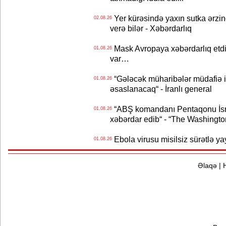
Yer kürəsində yaxın sutka ərzin
02.08.26
verə bilər - Xəbərdarlıq
Mask Avropaya xəbərdarlıq etdi
01.08.26
var…
“Gələcək müharibələr müdafiə iq
01.08.26
əsaslanacaq“ - İranlı general
“ABŞ komandanı Pentaqonu İsrai
01.08.26
xəbərdar edib“ - “The Washingto
Ebola virusu misilsiz sürətlə yay
01.08.26
Əlaqə
|