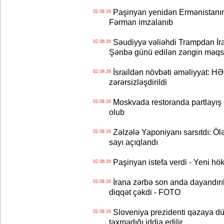
Paşinyan yenidən Ermənistanın B
02.08.26
Fərman imzalanıb
Səudiyyə vəliəhdi Trampdan İran
02.08.26
Şənbə günü edilən zəngin məqs
İsraildən növbəti əməliyyat: HƏ
02.08.26
zərərsizləşdirildi
Moskvada restoranda partlayış
02.08.26
olub
Zəlzələ Yaponiyanı sarsıtdı: Öl
02.08.26
sayı açıqlandı
Paşinyan istefa verdi - Yeni hök
02.08.26
İrana zərbə son anda dayandırıl
02.08.26
diqqət çəkdi - FOTO
Sloveniya prezidenti qəzaya dü
02.08.26
taxmadığı iddia edilir