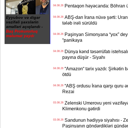
Pentaqon həyəcanda: Böhran ü
04.08.26
ABŞ-dan İrana nüvə şərti: Uran eh
Eyyubov və digər
04.08.26
vəzifəli şəxslərin
tələb irəli sürüldü
əməlləri açıqlandı -
Baş Prokurorluq
Paşinyan Simonyana “yox” deyib
04.08.26
məlumat yaydı
“panikaya
Dünya kənd təsərrüfatı istehsalı
04.08.26
payına düşür - Siyahı
“Amazon“ tarix yazdı: Şirkətin ba
04.08.26
ötdü
“ABŞ ordusu İrana qarşı quru əmə
04.08.26
Rezai
Zelenski Umerovu yeni vəzifəyə t
03.08.26
Klimenkonu gətirdi
Sandunun hədiyyə siyahısı - Ze
03.08.26
Paşinyanın göndərdikləri gündə