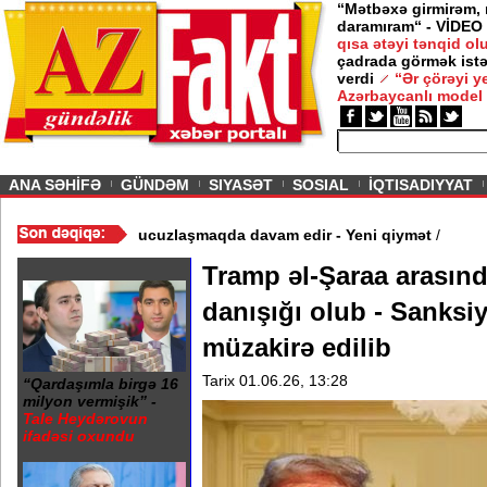
“Mətbəxə girmirəm,
daramıram“ - VİDEO
qısa ətəyi tənqid o
çadrada görmək istə
verdi
“Ər çörəyi 
Azərbaycanlı model
ious
ANA SƏHİFƏ
GÜNDƏM
SIYASƏT
SOSIAL
İQTISADIYYAT
- Video
/
Azərbaycan nefti ucuzlaşmaqda davam edir - Yeni qiymət
Tramp əl-Şaraa arasınd
danışığı olub - Sanksiy
müzakirə edilib
Tarix 01.06.26, 13:28
“Qardaşımla birgə 16
milyon vermişik” -
Tale Heydərovun
ifadəsi oxundu