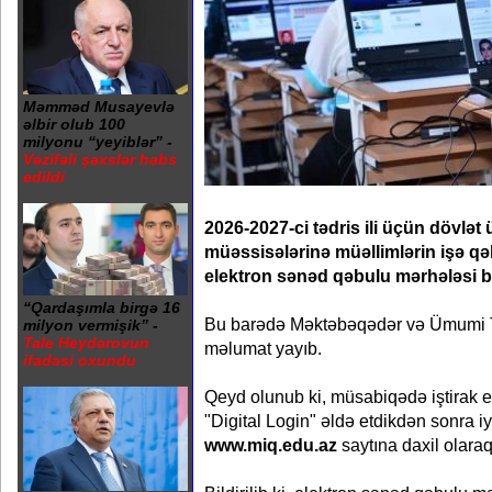
Məmməd Musayevlə
əlbir olub 100
milyonu “yeyiblər” -
Vəzifəli şəxslər həbs
edildi
2026-2027-ci tədris ili üçün dövlət
müəssisələrinə müəllimlərin işə q
elektron sənəd qəbulu mərhələsi b
“Qardaşımla birgə 16
Bu barədə Məktəbəqədər və Ümumi Tə
milyon vermişik” -
Tale Heydərovun
məlumat yayıb.
ifadəsi oxundu
Qeyd olunub ki, müsabiqədə iştirak e
"Digital Login" əldə etdikdən sonra 
www.miq.edu.az
saytına daxil olara