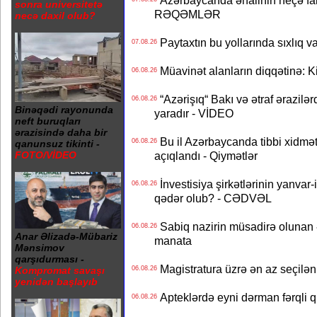
Azərbaycanda əhalinin neçə faizi 
sonra universitetə
RƏQƏMLƏR
necə daxil olub?
Paytaxtın bu yollarında sıxlıq v
07.08.26
Müavinət alanların diqqətinə: Ki
06.08.26
“Azərişıq“ Bakı və ətraf ərazilə
06.08.26
Binəqədi rayonunda
yaradır - VİDEO
neft buruqları
ərazisində daha bir
Bu il Azərbaycanda tibbi xidmət
06.08.26
qanunsuz tikinti -
açıqlandı - Qiymətlər
FOTO/VİDEO
İnvestisiya şirkətlərinin yanvar-
06.08.26
qədər olub? - CƏDVƏL
Sabiq nazirin müsadirə olunan ə
06.08.26
Anar Əlizadə-Mübariz
manata
Mənsimov
qarşıdurması -
Magistratura üzrə ən az seçilən 
06.08.26
Kompromat savaşı
yenidən başlayıb
Apteklərdə eyni dərman fərqli q
06.08.26