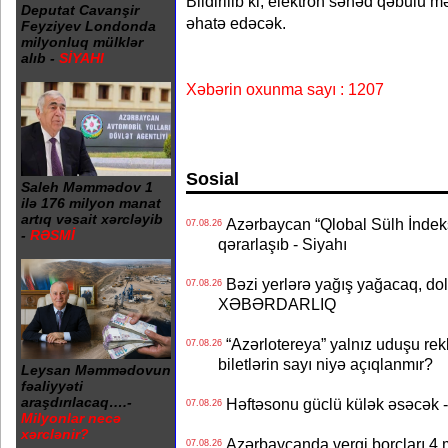
Bildirilib ki, elektron sənəd qəbulu mə
Deputat Cavanşir
əhatə edəcək.
Feyziyev Londonda
milyonluq mülklər
alıb -
SİYAHI
Xəbərin oxunma sayı : 1207
Sosial
Saleh Məmmədov 1
ilə 176 milyon manat
artıq vəsait xərcləyib
Azərbaycan “Qlobal Sülh İndek
07.08.26
-
RƏSMİ
qərarlaşıb - Siyahı
Bəzi yerlərə yağış yağacaq, do
07.08.26
XƏBƏRDARLIQ
“Azərlotereya” yalnız uduşu rek
07.08.26
biletlərin sayı niyə açıqlanmır?
Leysan Məmmədovun
fəaliyyəti
araşdırılacaq….-
Həftəsonu güclü külək əsəcə
07.08.26
Milyonlar necə
xərclənir?
Azərbaycanda vergi borcları 4 m
07.08.26