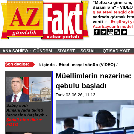
“Mətbəxə girmirəm,
daramıram“ - VİDEO
qısa ətəyi tənqid o
çadrada görmək istə
verdi
“Ər çörəyi 
Azərbaycanlı model
ious
ANA SƏHİFƏ
GÜNDƏM
SIYASƏT
SOSIAL
İQTISADIYYAT
 20 Yanvar abidəsi zibillik içində - Əbədi məşəl sönüb (VİDEO)
/
Müəllimlərin nəzərinə:
qəbulu başladı
Tarix 03.06.26, 11:13
Sabiq sədr
Almaniyada tikinti
biznesinə başlayıb -
Şərikli bina tikir +
FOTO