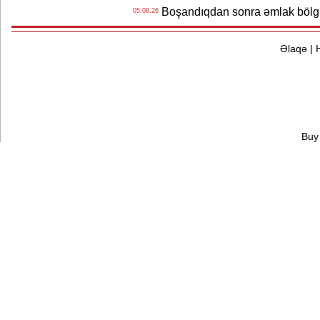
Boşandıqdan sonra əmlak bölgü
05.08.26
Əlaqə
|
Buy 