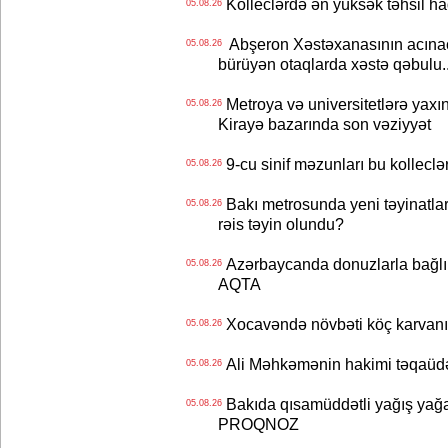
Kolleclərdə ən yüksək təhsil haq
05.08.26
Abşeron Xəstəxanasının acınaca
05.08.26
bürüyən otaqlarda xəstə qəbulu..
Metroya və universitetlərə yaxın
05.08.26
Kirayə bazarında son vəziyyət
9-cu sinif məzunları bu kolleclə
05.08.26
Bakı metrosunda yeni təyinatlar
05.08.26
rəis təyin olundu?
Azərbaycanda donuzlarla bağlı m
05.08.26
AQTA
Xocavəndə növbəti köç karvanı
05.08.26
Ali Məhkəmənin hakimi təqaüdə
05.08.26
Bakıda qısamüddətli yağış yağa
05.08.26
PROQNOZ