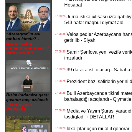
Hesabat
Jurnalistika ixtisası üzrə qabiliy
07.08.26
543 nəfər məqbul qiymət aldı
Velosipedlər Azərbaycana hans
“Azəraqrar”ın əsl
07.08.26
rəhbəri kimdir? -
gətirilib - Siyahı
Nazirin sabiq
komandirinin maaşı 7
Samir Şərifova yeni vəzifə veri
07.08.26
dəfə artırılıb?
imzaladı
39 dərəcə isti olacaq - Sabaha
07.08.26
Prezident bəzi səfirlərin yeri
07.08.26
Bu il Azərbaycanda tikinti mater
07.08.26
Bizim iradəmizə qarşı
bahalaşdığı açıqlandı - Qiymətlə
çıxanın başı əziləcək
-
Azərbaycan
Prezidenti
Media və Yayım Şurası yaradıdı 
07.08.26
təsdiqlədi + DETALLAR
İdxalçılar üçün müəllif qonorarı
07.08.26