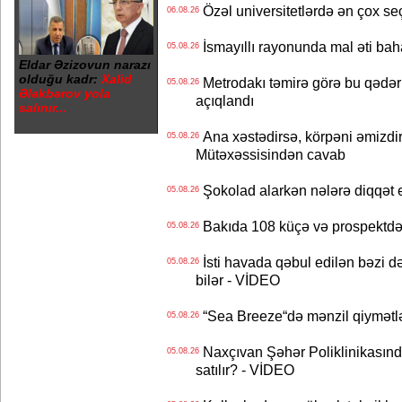
Özəl universitetlərdə ən çox seç
06.08.26
İsmayıllı rayonunda mal əti ba
05.08.26
Eldar Əzizovun narazı
olduğu kadr:
Xalid
Metrodakı təmirə görə bu qədər 
05.08.26
Ələkbərov yola
açıqlandı
salınır...
Ana xəstədirsə, körpəni əmizdir
05.08.26
Mütəxəssisindən cavab
Şokolad alarkən nələrə diqqət 
05.08.26
Bakıda 108 küçə və prospektdə 
05.08.26
İsti havada qəbul edilən bəzi d
05.08.26
bilər - VİDEO
“Sea Breeze“də mənzil qiymətlər
05.08.26
Naxçıvan Şəhər Poliklinikasında
05.08.26
satılır? - VİDEO