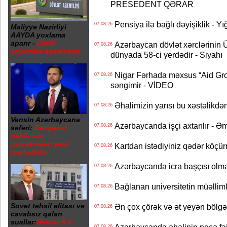
PRESEDENT QƏRAR
Pensiya ilə bağlı dəyişiklik - Yı
07.08.26
Maliyyə Nazirliyi
AAYDA yoxlama
aparır -
Ciddi
Azərbaycan dövlət xərclərinin
07.08.26
yeyintilər aşkarlanıb
dünyada 58-ci yerdədir - Siyahı
Nigar Fərhada məxsus “Aid Grou
07.08.26
səngimir - VİDEO
Əhalimizin yarısı bu xəstəlikdən
07.08.26
Vensin Azərbaycana
Azərbaycanda işçi axtarılır - Ə
07.08.26
səfəri:
Zəngəzur
dəhlizinin
müzakirələri yeni
Kartdan istədiyiniz qədər köçür
07.08.26
mərhələdə
Azərbaycanda icra başçısı olma
07.08.26
Bağlanan universitetin müəllimlər
07.08.26
Sovet təhsil elitası və
Ən çox çörək və ət yeyən bölgə
07.08.26
cavabsız qalan
suallar:
Rektor 6 il
07.08.26