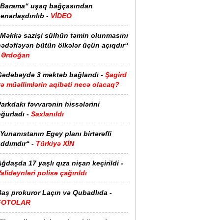
“Barama“ uşaq bağçasından
ənarlaşdırılıb -
VİDEO
“Məkkə sazişi sülhün təmin olunmasını
hədəfləyən bütün ölkələr üçün açıqdır“
Ərdoğan
Gədəbəydə 3 məktəb bağlandı -
Şagird
ə müəllimlərin aqibəti necə olacaq?
arkdakı fəvvarənin hissələrini
ğurladı -
Saxlanıldı
Yunanıstanın Egey planı birtərəfli
ddımdır“ -
Türkiyə XİN
ğdaşda 17 yaşlı qıza nişan keçirildi -
alideynləri polisə çağırıldı
Baş prokuror Laçın və Qubadlıda -
FOTOLAR