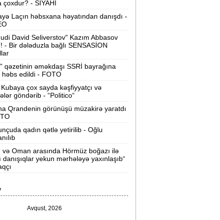
 çoxdur? - SİYAHI
Velosipedlər Azərbaycana hansı
yə Laçın həbsxana həyatından danışdı -
lkələrdən və neçəyə gətirilib -
Siyahı
EO
udi David Seliverstov" Kazım Abbasov
Pərvin Abıyeva son görünüşü diqqət
ı! - Bir dələduzla bağlı SENSASİON
llar
əkdi -
FOTOLAR
” qəzetinin əməkdaşı SSRİ bayrağına
Bakıda 70 min manatlıq naqil
 həbs edildi - FOTO
oğurlayan şəxs tutuldu -
VİDEO
Kubaya çox sayda kəşfiyyatçı və
tələr göndərib - “Politico“
amir Şərifova yeni vəzifə verildi -
na Qrandenin görünüşü müzakirə yaratdı
Prezident Sərəncam imzaladı
OTO
nçuda qadın qətlə yetirilib - Oğlu
ovuzda qadın qətlə yetirildi -
Şübhəli
anılıb
qardaşı oğludur
n və Oman arasında Hörmüz boğazı ilə
ı danışıqlar yekun mərhələyə yaxınlaşıb“
9 dərəcə isti olacaq -
Sabaha olan
aqçı
hava proqnozu
V
rezident bu səfirlərin yerini dəyişdi -
Sərəncam
Avqust, 2026