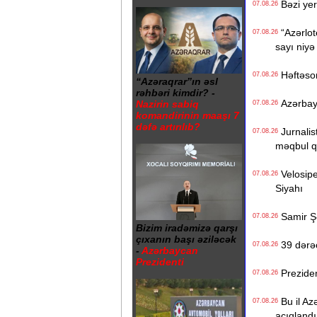
Bəzi yer
07.08.26
“Azərlote
07.08.26
sayı niyə
Həftəso
07.08.26
“Azəraqrar”ın əsl
rəhbəri kimdir? -
Azərbayc
Nazirin sabiq
07.08.26
komandirinin maaşı 7
dəfə artırılıb?
Jurnalist
07.08.26
məqbul q
Velosiped
07.08.26
Siyahı
Samir Şər
07.08.26
Bizim iradəmizə qarşı
çıxanın başı əziləcək
39 dərəc
07.08.26
-
Azərbaycan
Prezidenti
Prezident
07.08.26
Bu il Azə
07.08.26
açıqlandı