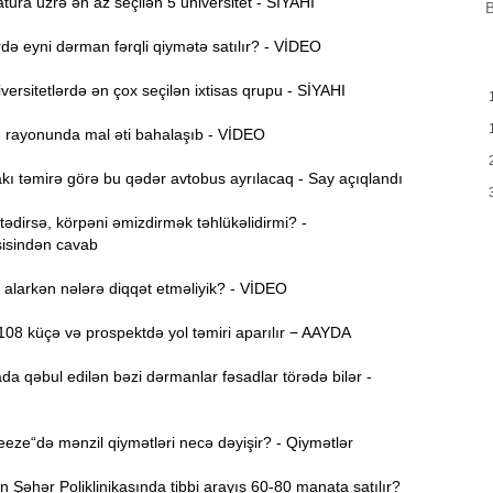
B
ura üzrə ən az seçilən 5 universitet - SİYAHI
B
m
a
ə eyni dərman fərqli qiymətə satılır? - VİDEO
M
ersitetlərdə ən çox seçilən ixtisas qrupu - SİYAHI
13:08
P
ı rayonunda mal əti bahalaşıb - VİDEO
İ
ı təmirə görə bu qədər avtobus ayrılacaq - Say açıqlandı
12:54
dirsə, körpəni əmizdirmək təhlükəlidirmi? -
P
isindən cavab
12:38
p
alarkən nələrə diqqət etməliyik? - VİDEO
12:21
p
08 küçə və prospektdə yol təmiri aparılır − AAYDA
S
da qəbul edilən bəzi dərmanlar fəsadlar törədə bilər -
12:06
-
ze“də mənzil qiymətləri necə dəyişir? - Qiymətlər
11:52
b
Şəhər Poliklinikasında tibbi arayış 60-80 manata satılır?