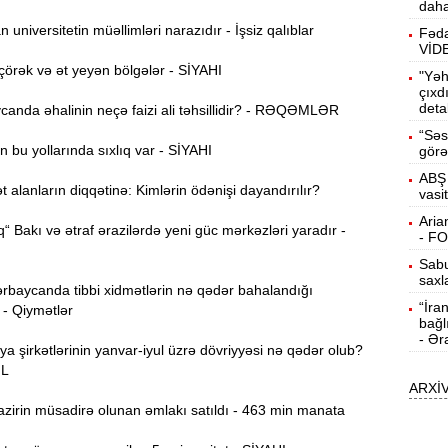
daha
universitetin müəllimləri narazıdır - İşsiz qalıblar
15:13
Fəda
ö
VİD
örək və ət yeyən bölgələr - SİYAHI
"Yəh
14:59
çıxd
deta
ç
anda əhalinin neçə faizi ali təhsillidir? - RƏQƏMLƏR
“Səs
 bu yollarında sıxlıq var - SİYAHI
14:43
görə
ABŞ 
alanların diqqətinə: Kimlərin ödənişi dayandırılır?
vasi
S
14:26
Aria
“ Bakı və ətraf ərazilərdə yeni güc mərkəzləri yaradır -
- F
Sabu
T
14:11
saxl
rbaycanda tibbi xidmətlərin nə qədər bahalandığı
“İra
 - Qiymətlər
bağl
3
13:56
- Ər
ya şirkətlərinin yanvar-iyul üzrə dövriyyəsi nə qədər olub?
ƏL
ARXİ
P
13:40
zirin müsadirə olunan əmlakı satıldı - 463 min manata
13:23