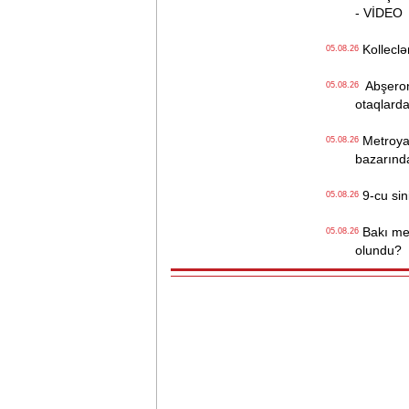
- VİDEO
Kolleclər
05.08.26
Abşeron 
05.08.26
otaqlarda
Metroya v
05.08.26
bazarınd
9-cu sini
05.08.26
Bakı metr
05.08.26
olundu?