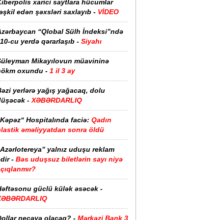
iberpolis xarici saytlara hücumlar
əşkil edən şəxsləri saxlayıb -
VİDEO
Azərbaycan “Qlobal Sülh İndeksi”ndə
10-cu yerdə qərarlaşıb -
Siyahı
Süleyman Mikayılovun müavininə
hökm oxundu -
1 il 3 ay
əzi yerlərə yağış yağacaq, dolu
düşəcək -
XƏBƏRDARLIQ
“Kəpəz“ Hospitalında faciə:
Qadın
plastik əməliyyatdan sonra öldü
“Azərlotereya” yalnız uduşu reklam
dir -
Bəs uduşsuz biletlərin sayı niyə
açıqlanmır?
Həftəsonu güclü külək əsəcək -
XƏBƏRDARLIQ
ollar neçəyə olacaq? -
Mərkəzi Bank 3