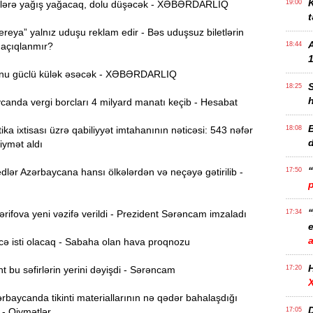
K
lərə yağış yağacaq, dolu düşəcək - XƏBƏRDARLIQ
19:00
t
reya” yalnız uduşu reklam edir - Bəs uduşsuz biletlərin
 açıqlanmır?
18:44
1
nu güclü külək əsəcək - XƏBƏRDARLIQ
18:25
anda vergi borcları 4 milyard manatı keçib - Hesabat
B
ika ixtisası üzrə qabiliyyət imtahanının nəticəsi: 543 nəfər
18:08
iymət aldı
lər Azərbaycana hansı ölkələrdən və neçəyə gətirilib -
17:50
ifova yeni vəzifə verildi - Prezident Sərəncam imzaladı
17:34
e
ə isti olacaq - Sabaha olan hava proqnozu
 bu səfirlərin yerini dəyişdi - Sərəncam
17:20
rbaycanda tikinti materiallarının nə qədər bahalaşdığı
D
 - Qiymətlər
17:05