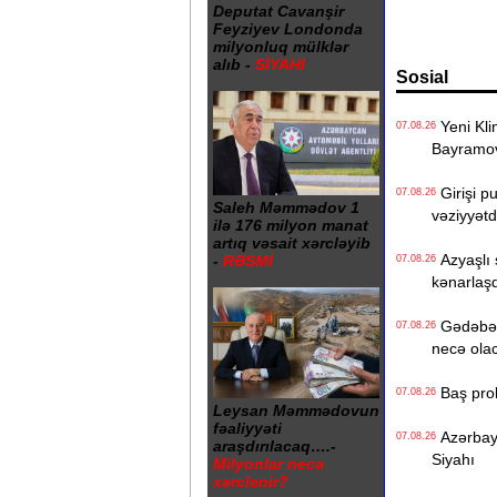
Deputat Cavanşir
Feyziyev Londonda
milyonluq mülklər
alıb -
SİYAHI
Sosial
Yeni Klin
07.08.26
Bayramo
Girişi p
07.08.26
Saleh Məmmədov 1
vəziyyət
ilə 176 milyon manat
artıq vəsait xərcləyib
Azyaşlı 
-
RƏSMİ
07.08.26
kənarlaşd
Gədəbəyd
07.08.26
necə ola
Baş prok
07.08.26
Leysan Məmmədovun
fəaliyyəti
Azərbayc
07.08.26
araşdırılacaq….-
Siyahı
Milyonlar necə
xərclənir?