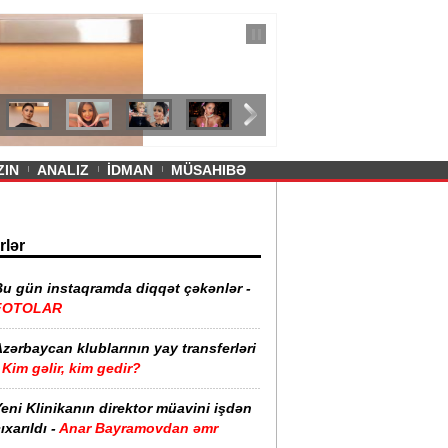
— 11 İyul 2026
ayevanın qısa ətəyi tənqid olundu -
ZIN
ANALIZ
İDMAN
MÜSAHIBƏ
rlər
Bu gün instaqramda diqqət çəkənlər -
FOTOLAR
zərbaycan klublarının yay transferləri
Kim gəlir, kim gedir?
eni Klinikanın direktor müavini işdən
ıxarıldı -
Anar Bayramovdan əmr