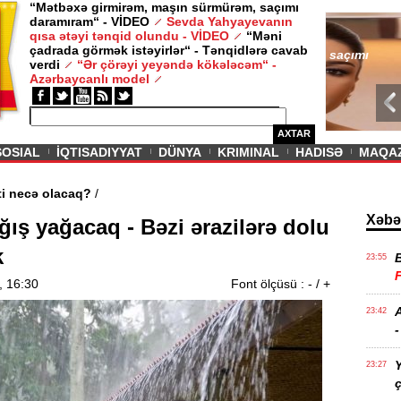
“Mətbəxə girmirəm, maşın sürmürəm, saçımı
daramıram“ - VİDEO
Sevda Yahyayevanın
/ MAQAZIN /
qısa ətəyi tənqid olundu - VİDEO
“Məni
çadrada görmək istəyirlər“ - Tənqidlərə cavab
Sevda Yahy
verdi
“Ər çörəyi yeyəndə kökələcəm“ -
VİDEO
Azərbaycanlı model
AXTAR
SOSIAL
İQTISADIYYAT
DÜNYA
KRIMINAL
HADISƏ
MAQA
n aqibəti necə olacaq?
/
Xəbə
ğış yağacaq - Bəzi ərazilərə dolu
k
23:55
, 16:30
Font ölçüsü :
-
/
+
A
23:42
-
Y
23:27
ç