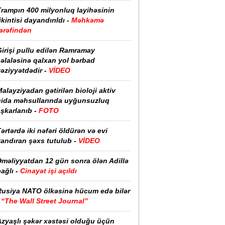
Trampın 400 milyonluq layihəsinin
ikintisi dayandırıldı -
Məhkəmə
ərəfindən
irişi pullu edilən Ramramay
əlaləsinə qalxan yol bərbad
əziyyətdədir -
VİDEO
alayziyadan gətirilən bioloji aktiv
qida məhsullarında uyğunsuzluq
şkarlanıb -
FOTO
ərtərdə iki nəfəri öldürən və evi
yandıran şəxs tutulub -
VİDEO
Əməliyyatdan 12 gün sonra ölən Adillə
ağlı -
Cinayət işi açıldı
Rusiya NATO ölkəsinə hücum edə bilər
-
“The Wall Street Journal”
Azyaşlı şəkər xəstəsi olduğu üçün