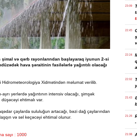
23:09
t
t
G
22:45
ş
v
M
22:24
 şimal və qərb rayonlarından başlayaraq iyunun 2-si
düzədək hava şəraitinin fasilələrlə yağıntılı olacağı
a
T
22:02
i Hidrometeorologiya Xidmətindən məlumat verilib.
ayrı-ayrı yerlərdə yağıntının intensiv olacağı, şimşək
21:43
 düşəcəyi ehtimalı var.
b
laqədar çaylarda sululuğun artacağı, bəzi dağ çaylarından
21:26
aşqın və sel keçəcəyi ehtimal olunur.
a sayı : 1000
21:06