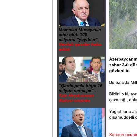
Məmməd Musayevlə
əlbir olub 100
milyonu “yeyiblər” -
Vəzifəli şəxslər həbs
edildi
Azərbaycanın
səhər 3-ü gün
gözlənilir.
Bu barədə Mill
“Qardaşımla birgə 16
milyon vermişik” -
Bildirilib ki, 
Tale Heydərovun
çaxacağı, dolu
ifadəsi oxundu
Yağıntılarla ə
qısamüddətli d
Xəbərin oxunm