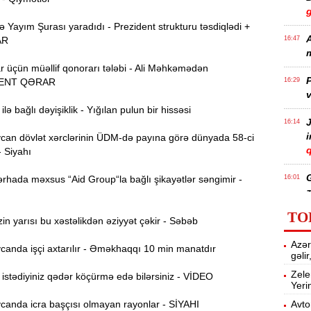
Yayım Şurası yaradıdı - Prezident strukturu təsdiqlədi +
A
AR
16:47
m
r üçün müəllif qonorarı tələbi - Ali Məhkəmədən
P
ENT QƏRAR
16:29
v
lə bağlı dəyişiklik - Yığılan pulun bir hissəsi
J
16:14
an dövlət xərclərinin ÜDM-də payına görə dünyada 58-ci
q
- Siyahı
rhada məxsus “Aid Group“la bağlı şikayətlər səngimir -
16:01
z
TO
n yarısı bu xəstəlikdən əziyyət çəkir - Səbəb
P
15:45
Azər
T
anda işçi axtarılır - Əməkhaqqı 10 min manatdır
gəli
Zele
stədiyiniz qədər köçürmə edə bilərsiniz - VİDEO
Yeri
15:28
anda icra başçısı olmayan rayonlar - SİYAHI
Avto