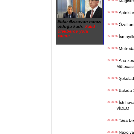
Magistrat
06.08.26
Apteklərd
06.08.26
Eldar Əzizovun narazı
Özəl univ
06.08.26
olduğu kadr:
Xalid
Ələkbərov yola
salınır...
İsmayıll
05.08.26
Metrodak
05.08.26
Ana xəstə
05.08.26
Mütəxəss
Şokolad 
05.08.26
Bakıda 1
05.08.26
İsti hava
05.08.26
VİDEO
“Sea Bree
05.08.26
Naxçıvan 
05.08.26