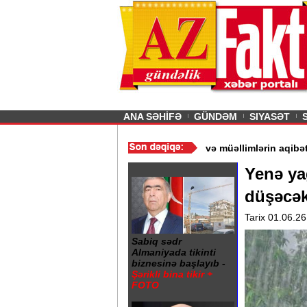
26
şın sürmürəm, saçımı
Previous
ANA SƏHİFƏ
GÜNDƏM
SIYASƏT
 - Ərdoğan
/
Gədəbəydə 3 məktəb bağlandı - Şagird və müəllimləri
Yenə ya
düşəcə
Tarix 01.06.26
Sabiq sədr
Almaniyada tikinti
biznesinə başlayıb -
Şərikli bina tikir +
FOTO