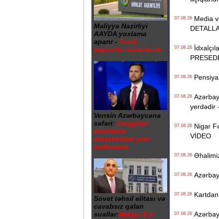
Media və 
07.08.26
Maliyyə Nazirliyi
DETALL
AAYDA yoxlama
aparır -
Ciddi
İdxalçıla
07.08.26
yeyintilər aşkarlanıb
PRESED
Pensiya i
07.08.26
Azərbayc
07.08.26
yerdədir 
Vensin Azərbaycana
səfəri:
Zəngəzur
Nigar Fə
07.08.26
dəhlizinin
VİDEO
müzakirələri yeni
mərhələdə
Əhalimizi
07.08.26
Azərbayc
07.08.26
Kartdan i
07.08.26
Sovet təhsil elitası və
cavabsız qalan
suallar:
Rektor 6 il
Azərbayc
07.08.26