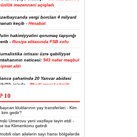
günlük məzənnəni açıqladı
zərbaycanda vergi borcları 4 milyard
anatı keçib -
Hesabat
utin hakimiyyətini qorumaq tapşırığı
erib -
Rusiya elitasında FSB xofu
urnalistika ixtisası üzrə qabiliyyət
imtahanının nəticəsi:
543 nəfər məqbul
iymət aldı
Gəncə şəhərində 20 Yanvar abidəsi
ibillik içində -
Əbədi məşəl sönüb
(VİDEO)
P 10
akistan, Səudiyyə Ərəbistanı və
baycan klublarının yay transferləri - Kim
ürkiyə saziş imzalayıb -
Birgə müdafiə
r, kim gedir?
haqqında
nski Umerovu yeni vəzifəyə təyin etdi -
nə isə Klimenkonu gətirdi
“Tarqovı”dakı yanğın məhdudlaşdırıldı
-
VİDEOLAR
mobili olan ailələrin sayı hansı bölgələrdə