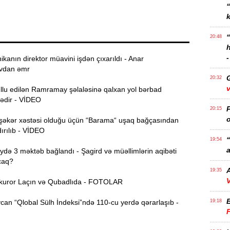
k
20:48
-
ikanın direktor müavini işdən çıxarıldı - Anar
vdan əmr
20:32
v
ullu edilən Ramramay şəlaləsinə qalxan yol bərbad
dədir - VİDEO
P
20:15
o
şəkər xəstəsi olduğu üçün “Barama“ uşaq bağçasından
ırılıb - VİDEO
“
19:54
a
ə 3 məktəb bağlandı - Şagird və müəllimlərin aqibəti
caq?
A
19:35
V
uror Laçın və Qubadlıda - FOTOLAR
an “Qlobal Sülh İndeksi”ndə 110-cu yerdə qərarlaşıb -
19:18