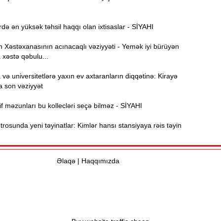
Ə
11:36
ə
də ən yüksək təhsil haqqı olan ixtisaslar - SİYAHI
A
Xəstəxanasının acınacaqlı vəziyyəti - Yemək iyi bürüyən
11:19
 xəstə qəbulu...
ə universitetlərə yaxın ev axtaranların diqqətinə: Kirayə
11:04
b
a son vəziyyət
f məzunları bu kollecləri seçə bilməz - SİYAHI
10:50
h
osunda yeni təyinatlar: Kimlər hansı stansiyaya rəis təyin
10:34
r
Əlaqə
|
Haqqımızda
B
10:17
n
P
10:02