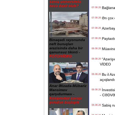
sonra universitetə
necə daxil olub?
Bağlanan 
07.08.26
Ən çox ç
07.08.26
Azərbayc
07.08.26
Paytaxtın
07.08.26
Binəqədi rayonunda
neft buruqları
ərazisində daha bir
Müavinət 
06.08.26
qanunsuz tikinti -
FOTO/VİDEO
“Azərişıq
06.08.26
VİDEO
Bu il Azə
06.08.26
açıqlandı
Anar Əlizadə-Mübariz
İnvestisi
Mənsimov
06.08.26
qarşıdurması -
- CƏDV
Kompromat savaşı
yenidən başlayıb
Sabiq na
06.08.26