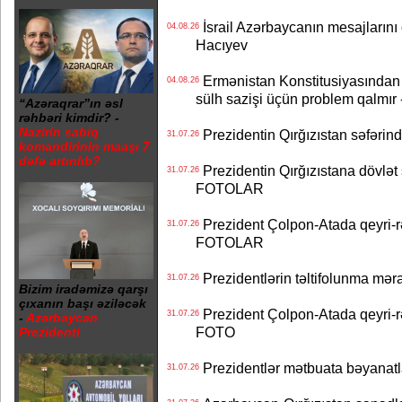
İsrail Azərbaycanın mesajlarını 
04.08.26
Hacıyev
Ermənistan Konstitusiyasından ər
04.08.26
sülh sazişi üçün problem qalmır
“Azəraqrar”ın əsl
rəhbəri kimdir? -
Nazirin sabiq
Prezidentin Qırğızıstan səfərin
31.07.26
komandirinin maaşı 7
dəfə artırılıb?
Prezidentin Qırğızıstana dövlət s
31.07.26
FOTOLAR
Prezident Çolpon-Atada qeyri-rə
31.07.26
FOTOLAR
Prezidentlərin təltifolunma mər
31.07.26
Bizim iradəmizə qarşı
çıxanın başı əziləcək
Prezident Çolpon-Atada qeyri-rə
31.07.26
-
Azərbaycan
FOTO
Prezidenti
Prezidentlər mətbuata bəyanatl
31.07.26