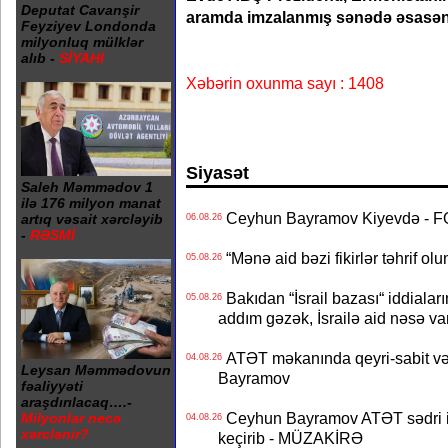
Deputat Cavanşir
aramda imzalanmış sənədə əsasən 
Feyziyev Londonda
milyonluq mülklər
alıb -
SİYAHI
Xəbərin oxunma sayı : 1408
Siyasət
Saleh Məmmədov 1
ilə 176 milyon manat
Ceyhun Bayramov Kiyevdə - 
artıq vəsait xərcləyib
06.08.26
-
RƏSMİ
“Mənə aid bəzi fikirlər təhrif ol
05.08.26
Bakıdan “İsrail bazası“ iddialar
05.08.26
addım gəzək, İsrailə aid nəsə va
ATƏT məkanında qeyri-sabit və
04.08.26
Leysan Məmmədovun
Bayramov
fəaliyyəti
araşdırılacaq….-
Ceyhun Bayramov ATƏT sədri il
Milyonlar necə
04.08.26
xərclənir?
keçirib - MÜZAKİRƏ