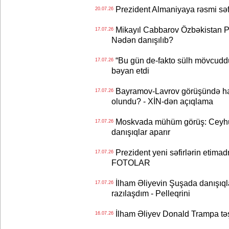
Prezident Almaniyaya rəsmi sə
20.07.26
Mikayıl Cabbarov Özbəkistan Pre
17.07.26
Nədən danışılıb?
“Bu gün de-fakto sülh mövcuddu
17.07.26
bəyan etdi
Bayramov-Lavrov görüşündə ha
17.07.26
olundu? - XİN-dən açıqlama
Moskvada mühüm görüş: Ceyhu
17.07.26
danışıqlar aparır
Prezident yeni səfirlərin etimad
17.07.26
FOTOLAR
İlham Əliyevin Şuşada danışıqlar
17.07.26
razılaşdım - Pelleqrini
İlham Əliyev Donald Trampa tə
16.07.26