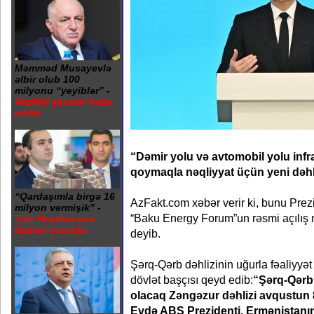
Məmməd Musayevlə
əlbir olub 100
milyonu “yeyiblər” -
Vəzifəli şəxslər həbs
edildi
“Dəmir yolu və avtomobil yolu infr
qoymaqla nəqliyyat üçün yeni dəhli
“Qardaşımla birgə 16
AzFakt.com xəbər verir ki, bunu Prez
milyon vermişik” -
“Baku Energy Forum”un rəsmi açılış 
Tale Heydərovun
ifadəsi oxundu
deyib.
Şərq-Qərb dəhlizinin uğurla fəaliyyət 
dövlət başçısı qeyd edib:
“Şərq-Qərb 
olacaq Zəngəzur dəhlizi avqustun 8-
Evdə ABŞ Prezidenti, Ermənistanı