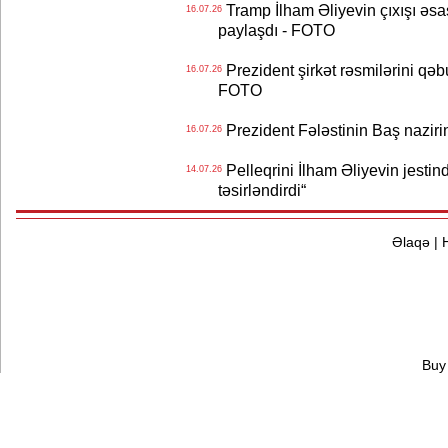
Tramp İlham Əliyevin çıxışı əsa
16.07.26
paylaşdı - FOTO
Prezident şirkət rəsmilərini q
16.07.26
FOTO
Prezident Fələstinin Baş nazir
16.07.26
Pelleqrini İlham Əliyevin jestin
14.07.26
təsirləndirdi“
Əlaqə
|
Buy 