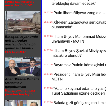
sonra universitetə
tərəfdaşlıq davam edəcək”
necə daxil olub?
Putin İlham Əliyevə zəng etdi -
28.07.26
XİN-dən Zaxarovaya sərt cavab: “
28.07.26
olunmasıdır“
İlham Əliyev Məhəmməd Muizzu
Binəqədi rayonunda
26.07.26
neft buruqları
ünvanlayıb - MƏTN
ərazisində daha bir
qanunsuz tikinti -
İlham Əliyev Şavkat Mirziyoyevə
24.07.26
FOTO/VİDEO
müzakirə olunub?
Bayramov Putinin köməkçisini 
23.07.26
Prezident İlham Əliyev Misir lid
23.07.26
MƏTN
Anar Əlizadə-Mübariz
Mənsimov
qarşıdurması -
“Vətənə xəyanət edənlərə yazığı
21.07.26
Kompromat savaşı
Tural Sadıqlının üzünə dediklər
yenidən başlayıb
Bakıda gizli görüş keçirən kimlər
21.07.26