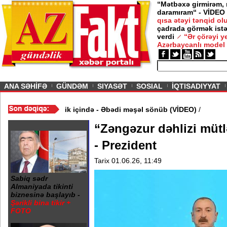
“Mətbəxə girmirəm,
daramıram“ - VİDEO
qısa ətəyi tənqid o
çadrada görmək istə
verdi
“Ər çörəyi 
Azərbaycanlı model
ious
ANA SƏHİFƏ
GÜNDƏM
SIYASƏT
SOSIAL
İQTISADIYYAT
 20 Yanvar abidəsi zibillik içində - Əbədi məşəl sönüb (VİDEO)
/
“Zəngəzur dəhlizi mütl
- Prezident
Tarix 01.06.26, 11:49
Sabiq sədr
Almaniyada tikinti
biznesinə başlayıb -
Şərikli bina tikir +
FOTO