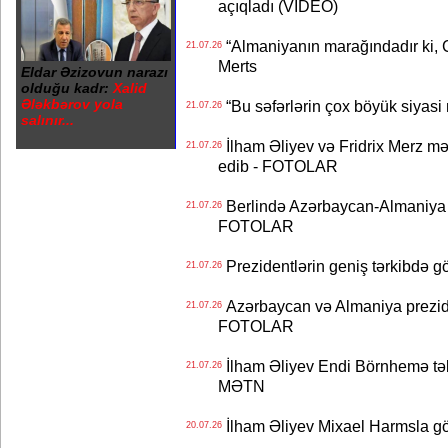
açıqladı (VİDEO)
“Almaniyanın marağındadır ki, C
21.07.26
Merts
Eldar Əzizovun narazı
olduğu kadr:
Xalid
Ələkbərov yola
“Bu səfərlərin çox böyük siyasi m
21.07.26
salınır...
İlham Əliyev və Fridrix Merz mə
21.07.26
edib - FOTOLAR
Berlində Azərbaycan-Almaniya s
21.07.26
FOTOLAR
Prezidentlərin geniş tərkibdə 
21.07.26
Azərbaycan və Almaniya preziden
21.07.26
FOTOLAR
İlham Əliyev Endi Börnhemə təb
21.07.26
MƏTN
İlham Əliyev Mixael Harmsla 
20.07.26