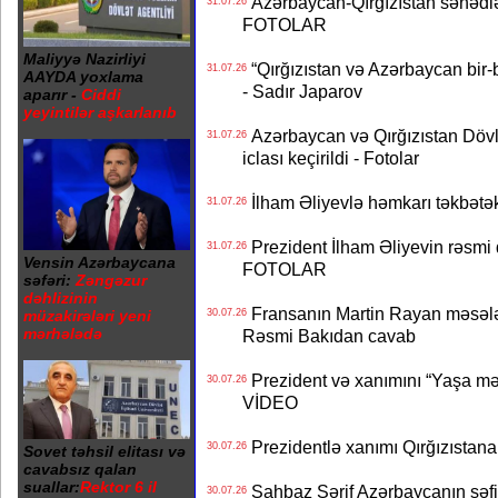
Azərbaycan-Qırğızıstan sənədlər
31.07.26
FOTOLAR
Maliyyə Nazirliyi
“Qırğızıstan və Azərbaycan bir-bi
31.07.26
AAYDA yoxlama
- Sadır Japarov
aparır -
Ciddi
yeyintilər aşkarlanıb
Azərbaycan və Qırğızıstan Dövlə
31.07.26
iclası keçirildi - Fotolar
İlham Əliyevlə həmkarı təkbət
31.07.26
Prezident İlham Əliyevin rəsmi 
31.07.26
Vensin Azərbaycana
FOTOLAR
səfəri:
Zəngəzur
dəhlizinin
Fransanın Martin Rayan məsələs
müzakirələri yeni
30.07.26
mərhələdə
Rəsmi Bakıdan cavab
Prezident və xanımını “Yaşa mən
30.07.26
VİDEO
Prezidentlə xanımı Qırğızıstana
30.07.26
Sovet təhsil elitası və
cavabsız qalan
suallar:
Rektor 6 il
Şahbaz Şərif Azərbaycanın səfirin
30.07.26