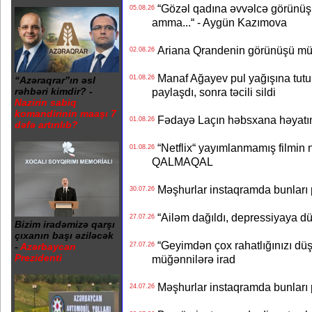
“Gözəl qadına əvvəlcə görünüşü
05.08.26
amma...“ - Aygün Kazımova
Ariana Qrandenin görünüşü müz
02.08.26
Manaf Ağayev pul yağışına tutul
01.08.26
“Azəraqrar”ın əsl
paylaşdı, sonra təcili sildi
rəhbəri kimdir? -
Nazirin sabiq
komandirinin maaşı 7
Fədayə Laçın həbsxana həyatı
01.08.26
dəfə artırılıb?
“Netflix“ yayımlanmamış filmin nü
01.08.26
QALMAQAL
Məşhurlar instaqramda bunları
30.07.26
“Ailəm dağıldı, depressiyaya dü
27.07.26
Bizim iradəmizə qarşı
çıxanın başı əziləcək
“Geyimdən çox rahatlığınızı dü
27.07.26
-
Azərbaycan
Prezidenti
müğənnilərə irad
Məşhurlar instaqramda bunları
24.07.26