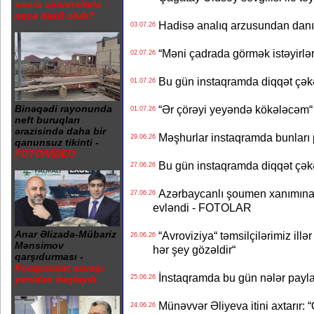
sonra universitetə
necə daxil olub?
Hadisə analıq arzusundan danış
03.07.26
“Məni çadrada görmək istəyirlər
02.07.26
Bu gün instaqramda diqqət çə
01.07.26
“Ər çörəyi yeyəndə kökələcəm“ 
Binəqədi rayonunda
01.07.26
neft buruqları
ərazisində daha bir
Məşhurlar instaqramda bunları
29.06.26
qanunsuz tikinti -
FOTO/VİDEO
Bu gün instaqramda diqqət çə
27.06.26
Azərbaycanlı şoumen xanımına xə
27.06.26
evləndi - FOTOLAR
Anar Əlizadə-Mübariz
“Avroviziya“ təmsilçilərimiz illər 
26.06.26
Mənsimov
hər şey gözəldir“
qarşıdurması -
Kompromat savaşı
İnstaqramda bu gün nələr payl
25.06.26
yenidən başlayıb
Münəvvər Əliyeva itini axtarır: 
24.06.26