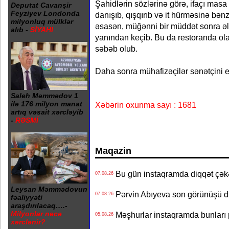
Şahidlərin sözlərinə görə, ifaçı mas
Deputat Cavanşir
Feyziyev Londonda
danışıb, qışqırıb və it hürməsinə bənz
milyonluq mülklər
əsasən, müğənni bir müddət sonra əli
alıb -
SİYAHI
yanından keçib. Bu da restoranda ola
səbəb olub.
Daha sonra mühafizəçilər sənətçini e
Saleh Məmmədov 1
ilə 176 milyon manat
Xəbərin oxunma sayı : 1681
artıq vəsait xərcləyib
-
RƏSMİ
Maqazin
Bu gün instaqramda diqqət çə
07.08.26
Leysan Məmmədovun
Pərvin Abıyeva son görünüşü d
07.08.26
fəaliyyəti
araşdırılacaq….-
Milyonlar necə
Məşhurlar instaqramda bunları
05.08.26
xərclənir?