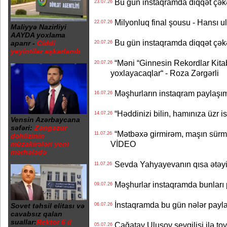
Bu gün instaqramda diqqət çə
23.07.26
Milyonluq final şousu - Hansı u
22.07.26
Maliyyə Nazirliyi
AAYDA yoxlama
Bu gün instaqramda diqqət çə
aparır -
Ciddi
20.07.26
yeyintilər aşkarlanıb
“Məni “Ginnesin Rekordlar Kitabı
20.07.26
yoxlayacaqlar“ - Roza Zərgərli
Məşhurların instaqram paylaşı
16.07.26
“Həddinizi bilin, hamınıza üzr 
14.07.26
Vensin Azərbaycana
səfəri:
Zəngəzur
“Mətbəxə girmirəm, maşın sürmü
11.07.26
dəhlizinin
VİDEO
müzakirələri yeni
mərhələdə
Sevda Yahyayevanın qısa ətəyi
11.07.26
Məşhurlar instaqramda bunları
09.07.26
İnstaqramda bu gün nələr payl
Sovet təhsil elitası və
06.07.26
cavabsız qalan
suallar:
Rektor 6 il
Çağatay Ulusoy sevgilisi ilə t
05.07.26