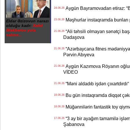
Aygün Bayramovadan etiraz: “B
24.06.26
Məşhurlar instaqramda bunları
23.06.26
Eldar Əzizovun narazı
olduğu kadr:
Xalid
Ələkbərov yola
“Ali təhsili olmayan sənətçi başa 
21.06.26
salınır...
Dadaşova
“Azərbaycana fitnes mədəniyyət
21.06.26
Pərvin Abıyeva
Aygün Kazımova Röyanın oğlun
21.06.26
VİDEO
“Məni aldadıb işdən çıxartdırdı“ 
21.06.26
Bu gün instaqramda diqqət çə
19.06.26
Müğənnilərin fantastik toy qiymə
18.06.26
“3 ay bir ayağım tamamilə işləm
17.06.26
Şabanova