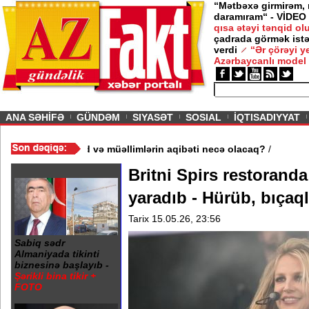
“Mətbəxə girmirəm,
daramıram“ - VİDEO
qısa ətəyi tənqid o
çadrada görmək istə
verdi
“Ər çörəyi 
Azərbaycanlı model
ious
ANA SƏHİFƏ
GÜNDƏM
SIYASƏT
SOSIAL
İQTISADIYYAT
məktəb bağlandı - Şagird və müəllimlərin aqibəti necə olacaq?
/
Britni Spirs restorand
yaradıb - Hürüb, bıçaq
Tarix 15.05.26, 23:56
Sabiq sədr
Almaniyada tikinti
biznesinə başlayıb -
Şərikli bina tikir +
FOTO