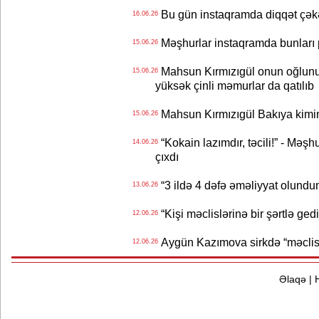
Bu gün instaqramda diqqət çə
16.06.26
Məşhurlar instaqramda bunları
15.06.26
Mahsun Kırmızıgül onun oğlunun
15.06.26
yüksək çinli məmurlar da qatılıb
Mahsun Kırmızıgül Bakıya kimin
15.06.26
“Kokain lazımdır, təcili!” - Məşh
14.06.26
çıxdı
“3 ildə 4 dəfə əməliyyat olundu
13.06.26
“Kişi məclislərinə bir şərtlə ge
12.06.26
Aygün Kazımova sirkdə “məclis“
12.06.26
Əlaqə
|