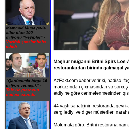
Məmməd Musayevlə
əlbir olub 100
milyonu “yeyiblər” -
Vəzifəli şəxslər həbs
edildi
Məşhur müğənni Britni Spirs Los-A
restoranlardan birində qalmaqal ya
AzFakt.com xəbər verir ki, hadisə ifaç
“Qardaşımla birgə 16
milyon vermişik” -
mərkəzindən çıxmasından və sərxoş 
Tale Heydərovun
etdiyinə görə cərimələnməsindən qıs
ifadəsi oxundu
44 yaşlı sənətçinin restoranda qeyri-
sərgilədiyi və digər müştəriləri narahat 
Məlumata görə, Britni restorana naməlu