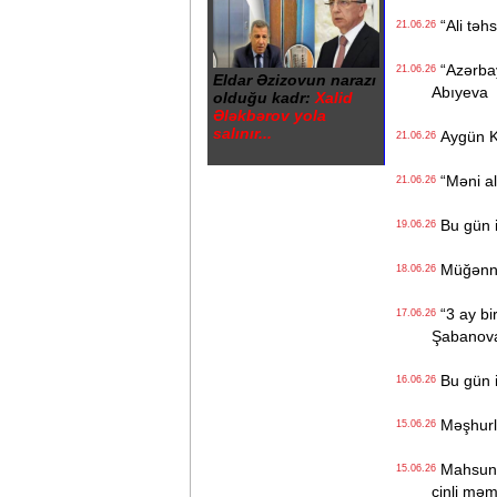
“Ali təhs
21.06.26
“Azərbay
21.06.26
Eldar Əzizovun narazı
Abıyeva
olduğu kadr:
Xalid
Ələkbərov yola
salınır...
Aygün K
21.06.26
“Məni ald
21.06.26
Bu gün i
19.06.26
Müğənnilə
18.06.26
“3 ay bi
17.06.26
Şabanov
Bu gün i
16.06.26
Məşhurla
15.06.26
Mahsun K
15.06.26
çinli məm