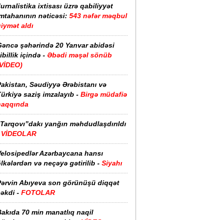
urnalistika ixtisası üzrə qabiliyyət
imtahanının nəticəsi:
543 nəfər məqbul
iymət aldı
Gəncə şəhərində 20 Yanvar abidəsi
ibillik içində -
Əbədi məşəl sönüb
(VİDEO)
akistan, Səudiyyə Ərəbistanı və
ürkiyə saziş imzalayıb -
Birgə müdafiə
haqqında
“Tarqovı”dakı yanğın məhdudlaşdırıldı
-
VİDEOLAR
Velosipedlər Azərbaycana hansı
lkələrdən və neçəyə gətirilib -
Siyahı
Pərvin Abıyeva son görünüşü diqqət
əkdi -
FOTOLAR
Bakıda 70 min manatlıq naqil