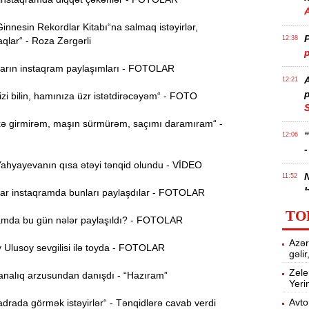
nnesin Rekordlar Kitabı“na salmaq istəyirlər,
P
12:38
qlar“ - Roza Zərgərli
p
rın instaqram paylaşımları - FOTOLAR
12:21
p
i bilin, hamınıza üzr istətdirəcəyəm“ - FOTO
S
 girmirəm, maşın sürmürəm, saçımı daramıram“ -
12:06
-
hyayevanın qısa ətəyi tənqid olundu - VİDEO
11:52
b
r instaqramda bunları paylaşdılar - FOTOLAR
TO
Ə
11:36
mda bu gün nələr paylaşıldı? - FOTOLAR
ə
Azər
Ulusoy sevgilisi ilə toyda - FOTOLAR
gəli
A
11:19
Zele
nalıq arzusundan danışdı - “Hazıram”
Yeri
11:04
Avto
rada görmək istəyirlər“ - Tənqidlərə cavab verdi