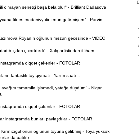
B
ili olmayan sənətçi başa bəla olur“ - Brilliant Dadaşova
H
9:00
Y
cana fitnes mədəniyyətini mən gətirmişəm” - Pərvin
A
8:46
t
azımova Röyanın oğlunun məzun gecəsində - VİDEO
P
8:30
adıb işdən çıxartdırdı“ - Xalq artistindən ittiham
nstaqramda diqqət çəkənlər - FOTOLAR
E
12:55
v
rin fantastik toy qiyməti - Yarım saatı…
12:40
r ayağım tamamilə işləmədi, yatağa düşdüm“ - Nigar
a
12:24
nstaqramda diqqət çəkənlər - FOTOLAR
ö
r instaqramda bunları paylaşdılar - FOTOLAR
“
12:06
g
ırmızıgül onun oğlunun toyuna gəlibmiş - Toya yüksək
urlar da qatılıb