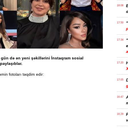
B
18:08
17:50
17:34
e
gün də ən yeni şəkillərini İnstaqram sosial
paylaşıblar.
17:20
in fotoları təqdim edir:
D
17:05
A
16:47
m
P
16:29
v