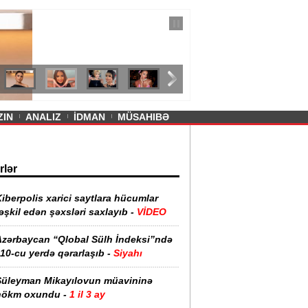
— 11 İyul 2026
ayevanın qısa ətəyi tənqid olundu -
ZIN
ANALIZ
İDMAN
MÜSAHIBƏ
rlər
iberpolis xarici saytlara hücumlar
əşkil edən şəxsləri saxlayıb -
VİDEO
Azərbaycan “Qlobal Sülh İndeksi”ndə
10-cu yerdə qərarlaşıb -
Siyahı
Süleyman Mikayılovun müavininə
hökm oxundu -
1 il 3 ay