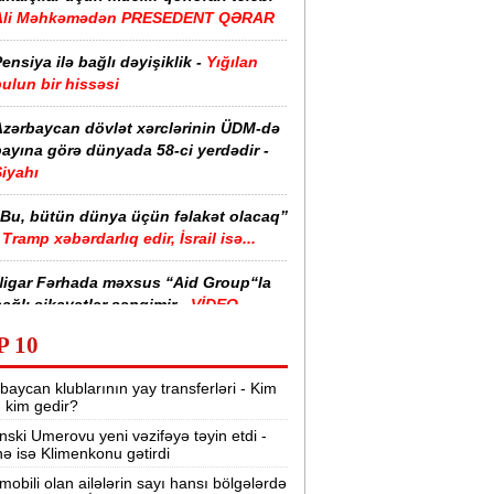
Ali Məhkəmədən PRESEDENT QƏRAR
ensiya ilə bağlı dəyişiklik -
Yığılan
ulun bir hissəsi
Azərbaycan dövlət xərclərinin ÜDM-də
ayına görə dünyada 58-ci yerdədir -
iyahı
“Bu, bütün dünya üçün fəlakət olacaq”
Tramp xəbərdarlıq edir, İsrail isə...
Nigar Fərhada məxsus “Aid Group“la
ağlı şikayətlər səngimir -
VİDEO
P 10
halimizin yarısı bu xəstəlikdən
ziyyət çəkir -
Səbəb
baycan klublarının yay transferləri - Kim
r, kim gedir?
zərbaycanda işçi axtarılır -
nski Umerovu yeni vəzifəyə təyin etdi -
Əməkhaqqı 10 min manatdır
nə isə Klimenkonu gətirdi
Kartdan istədiyiniz qədər köçürmə edə
mobili olan ailələrin sayı hansı bölgələrdə