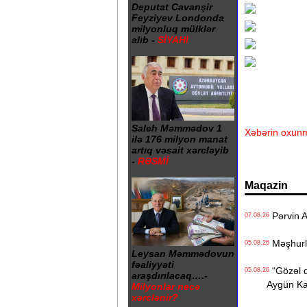
Deputat Cavanşir
Feyziyev Londonda
milyonluq mülklər
alıb -
SİYAHI
Saleh Məmmədov 1
Xəbərin oxunm
ilə 176 milyon manat
artıq vəsait xərcləyib
-
RƏSMİ
Maqazin
Pərvin A
07.08.26
Məşhurla
05.08.26
Leysan Məmmədovun
fəaliyyəti
“Gözəl q
05.08.26
araşdırılacaq….-
Aygün K
Milyonlar necə
xərclənir?