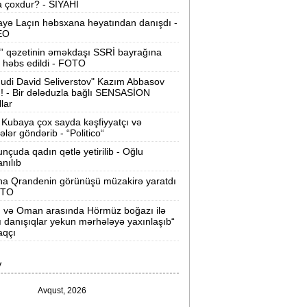
 çoxdur? - SİYAHI
ilərsiniz -
VİDEO
yə Laçın həbsxana həyatından danışdı -
Ər-arvadın yanaraq ölməsinə görə
EO
əbs edilən var -
Evdən 15 min də
” qəzetinin əməkdaşı SSRİ bayrağına
oğurlanıb
 həbs edildi - FOTO
udi David Seliverstov" Kazım Abbasov
Azərbaycanda icra başçısı olmayan
ı! - Bir dələduzla bağlı SENSASİON
ayonlar -
SİYAHI
llar
Kubaya çox sayda kəşfiyyatçı və
ağlanan universitetin müəllimləri
tələr göndərib - “Politico“
arazıdır -
İşsiz qalıblar
nçuda qadın qətlə yetirilib - Oğlu
anılıb
akistanda leysan yağışları -
150-dən
na Qrandenin görünüşü müzakirə yaratdı
çox insan ölüb
OTO
n və Oman arasında Hörmüz boğazı ilə
I Qaregin məhkəmə qarşısına çıxarılır -
ı danışıqlar yekun mərhələyə yaxınlaşıb“
rmənistan tarixində ilk
aqçı
“ABŞ-ın İrana genişmiqyaslı hücumu
V
özlənilir“ -
Qalibaf
Avqust, 2026
n çox çörək və ət yeyən bölgələr -