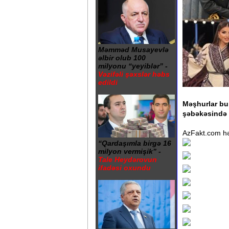
Məmməd Musayevlə
əlbir olub 100
milyonu “yeyiblər” -
Vəzifəli şəxslər həbs
edildi
Məşhurlar bu 
şəbəkəsində 
AzFakt.com həm
“Qardaşımla birgə 16
milyon vermişik” -
Tale Heydərovun
ifadəsi oxundu