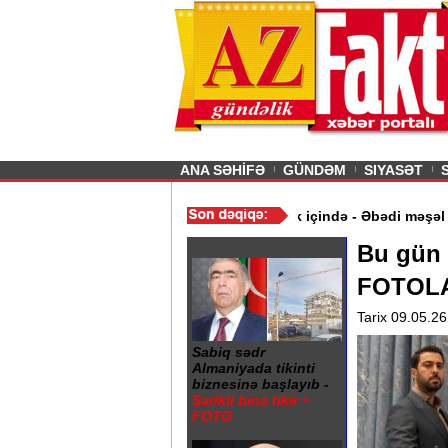
26
şın sürmürəm, saçımı
Previous
ANA SƏHİFƏ
GÜNDƏM
SIYASƏT
mət aldı
/
Gəncə şəhərində 20 Yanvar abidəsi zibillik içində - Əbə
Bu gün 
FOTOL
Tarix 09.05.26
Sabiq sədr
Almaniyada tikinti
biznesinə başlayıb -
Şərikli bina tikir +
FOTO