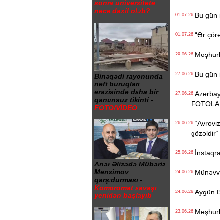
sonra universitetə
necə daxil olub?
Bu gün i
01.07.26
“Ər çörə
01.07.26
Məşhurla
29.06.26
Bu gün i
27.06.26
Binəqədi rayonunda
neft buruqları
ərazisində daha bir
Azərbayca
27.06.26
qanunsuz tikinti -
FOTOLA
FOTO/VİDEO
“Avrovizi
26.06.26
gözəldir“
İnstaqra
25.06.26
Anar Əlizadə-Mübariz
Mənsimov
Münəvvər 
24.06.26
qarşıdurması -
Kompromat savaşı
Aygün Ba
24.06.26
yenidən başlayıb
Məşhurla
23.06.26