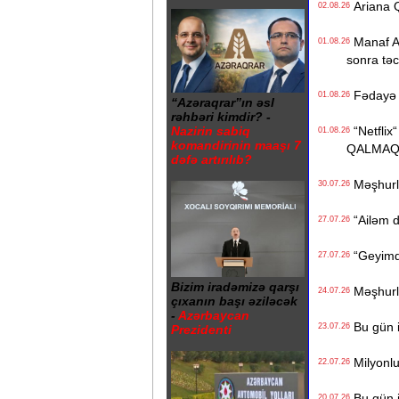
Ariana Q
02.08.26
Manaf Ağa
01.08.26
sonra təcil
Fədayə L
01.08.26
“Azəraqrar”ın əsl
rəhbəri kimdir? -
“Netflix“
Nazirin sabiq
01.08.26
komandirinin maaşı 7
QALMAQ
dəfə artırılıb?
Məşhurla
30.07.26
“Ailəm d
27.07.26
“Geyimdə
27.07.26
Bizim iradəmizə qarşı
Məşhurla
24.07.26
çıxanın başı əziləcək
-
Azərbaycan
Bu gün i
23.07.26
Prezidenti
Milyonluq
22.07.26
Bu gün i
20.07.26