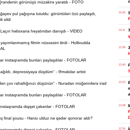
randenin görünüşü müzakirə yaratdı - FOTO
S
14:26
yev pul yağışına tutuldu: görüntüləri özü paylaşdı,
i sildi
T
14:11
açın həbsxana həyatından danışdı - VİDEO
 yayımlanmamış filmin nüsxəsini itirdi - Hollivudda
3
13:56
AL
r instaqramda bunları paylaşdılar - FOTOLAR
P
13:40
ağıldı, depressiyaya düşdüm“ - Əməkdar artist
B
13:23
n çox rahatlığınızı düşünün“ - Nuradan müğənnilərə irad
m
a
r instaqramda bunları paylaşdılar - FOTOLAR
M
13:08
nstaqramda diqqət çəkənlər - FOTOLAR
P
 final şousu - Hansı ulduz nə qədər qonorar aldı?
İ
12:54
nstaqramda diqqət çəkənlər - FOTOLAR