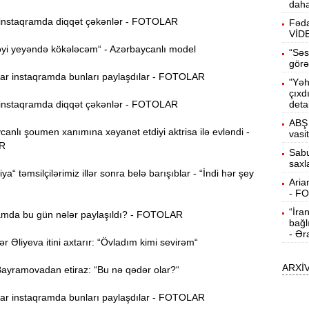
daha
b
nstaqramda diqqət çəkənlər - FOTOLAR
Fəda
VİD
10:50
h
yi yeyəndə kökələcəm“ - Azərbaycanlı model
“Səs
görə
r instaqramda bunları paylaşdılar - FOTOLAR
"Yəh
10:34
çıxd
r
nstaqramda diqqət çəkənlər - FOTOLAR
deta
ABŞ 
B
10:17
nlı şoumen xanımına xəyanət etdiyi aktrisa ilə evləndi -
vasi
n
R
Sabu
saxl
P
10:02
ya“ təmsilçilərimiz illər sonra belə barışıblar - “İndi hər şey
Aria
- F
“İra
I
9:48
mda bu gün nələr paylaşıldı? - FOTOLAR
bağl
E
- Ər
Əliyeva itini axtarır: “Övladım kimi sevirəm“
9:32
ARXİ
g
yramovadan etiraz: “Bu nə qədər olar?“
Ə
9:15
r instaqramda bunları paylaşdılar - FOTOLAR