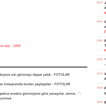
J
16:14
q
16:01
z
P
15:45
T
a sayı : 1456
15:28
15:13
bıyeva son görünüşü diqqət çəkdi - FOTOLAR
ö
r instaqramda bunları paylaşdılar - FOTOLAR
14:59
ç
adına əvvəlcə görünüşünə görə yanaşırlar, amma...“ -
azımova
14:43