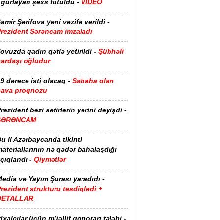
oğurlayan şəxs tutuldu -
VİDEO
amir Şərifova yeni vəzifə verildi -
Prezident Sərəncam imzaladı
ovuzda qadın qətlə yetirildi -
Şübhəli
qardaşı oğludur
9 dərəcə isti olacaq -
Sabaha olan
hava proqnozu
rezident bəzi səfirlərin yerini dəyişdi -
SƏRƏNCAM
u il Azərbaycanda tikinti
ateriallarının nə qədər bahalaşdığı
çıqlandı -
Qiymətlər
edia və Yayım Şurası yaradıdı -
rezident strukturu təsdiqlədi +
DETALLAR
dxalçılar üçün müəllif qonorarı tələbi -