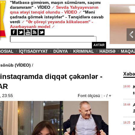
“Mətbəxə girmirəm, maşın sürmürəm, saçımı
daramıram“ - VİDEO
Sevda Yahyayevanın
/ MAQAZIN /
qısa ətəyi tənqid olundu - VİDEO
“Məni
çadrada görmək istəyirlər“ - Tənqidlərə cavab
Sevda Yahy
verdi
“Ər çörəyi yeyəndə kökələcəm“ -
VİDEO
Azərbaycanlı model
AXTAR
SOSIAL
İQTISADIYYAT
DÜNYA
KRIMINAL
HADISƏ
MAQA
di məşəl sönüb (VİDEO)
/
Xəbə
instaqramda diqqət çəkənlər -
AR
K
19:00
t
, 23:55
Font ölçüsü :
-
/
+
18:44
1
18:25