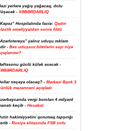
əzi yerlərə yağış yağacaq, dolu
düşəcək -
XƏBƏRDARLIQ
“Kəpəz“ Hospitalında faciə:
Qadın
plastik əməliyyatdan sonra öldü
“Azərlotereya” yalnız uduşu reklam
dir -
Bəs uduşsuz biletlərin sayı niyə
açıqlanmır?
Həftəsonu güclü külək əsəcək -
XƏBƏRDARLIQ
ollar neçəyə olacaq? -
Mərkəzi Bank 3
günlük məzənnəni açıqladı
zərbaycanda vergi borcları 4 milyard
anatı keçib -
Hesabat
utin hakimiyyətini qorumaq tapşırığı
erib -
Rusiya elitasında FSB xofu