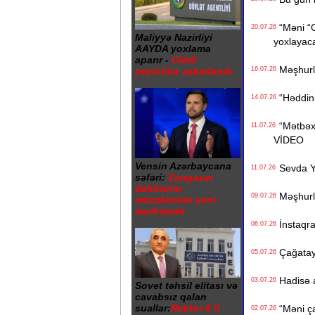
“Məni “Gi
20.07.26
Maliyyə Nazirliyi
yoxlayaca
AAYDA yoxlama
aparır -
Ciddi
Məşhurla
yeyintilər aşkarlanıb
16.07.26
“Həddiniz
14.07.26
“Mətbəxə
11.07.26
VİDEO
Vensin Azərbaycana
Sevda Ya
11.07.26
səfəri:
Zəngəzur
dəhlizinin
Məşhurla
09.07.26
müzakirələri yeni
mərhələdə
İnstaqra
06.07.26
Çağatay 
05.07.26
Hadisə a
03.07.26
Sovet təhsil elitası və
cavabsız qalan
suallar:
Rektor 6 il
“Məni çad
02.07.26