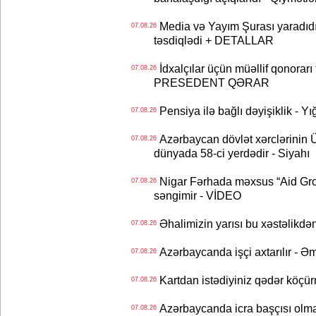
Media və Yayım Şurası yaradıdı 
07.08.26
təsdiqlədi + DETALLAR
İdxalçılar üçün müəllif qonorarı
07.08.26
PRESEDENT QƏRAR
Pensiya ilə bağlı dəyişiklik - Yı
07.08.26
Azərbaycan dövlət xərclərinin
07.08.26
dünyada 58-ci yerdədir - Siyahı
Nigar Fərhada məxsus “Aid Grou
07.08.26
səngimir - VİDEO
Əhalimizin yarısı bu xəstəlikdən
07.08.26
Azərbaycanda işçi axtarılır - Ə
07.08.26
Kartdan istədiyiniz qədər köçür
07.08.26
Azərbaycanda icra başçısı olma
07.08.26