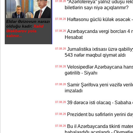
“Azərlotereya” yalnız uduşu rek
07.08.26
biletlərin sayı niyə açıqlanmır?
Həftəsonu güclü külək əsəcə
07.08.26
Eldar Əzizovun narazı
olduğu kadr:
Xalid
Ələkbərov yola
Azərbaycanda vergi borcları 4 m
07.08.26
salınır...
Hesabat
Jurnalistika ixtisası üzrə qabiliy
07.08.26
543 nəfər məqbul qiymət aldı
Velosipedlər Azərbaycana hans
07.08.26
gətirilib - Siyahı
Samir Şərifova yeni vəzifə veri
07.08.26
imzaladı
39 dərəcə isti olacaq - Sabaha
07.08.26
Prezident bu səfirlərin yerini d
07.08.26
Bu il Azərbaycanda tikinti mater
07.08.26
bahalaşdığı açıqlandı - Qiymətlə