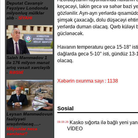
Deputat Cavanşir
keçəcəyi, lakin gecə və səhər bəzi yer
Feyziyev Londonda
gözlənilir. Ayrı-ayrı yerlərdə qısamüdd
milyonluq mülklər
alıb -
SİYAHI
şimşək çaxacağı, dolu düşəcəyi ehtim
yerlərdə duman olacaq. Qərb küləyi b
güclənəcək.
Havanın temperaturu gecə 15-18° isti,
dağlarda gecə 5-10° isti, gündüz 13-18
Saleh Məmmədov 1
olacaq.
ilə 176 milyon manat
artıq vəsait xərcləyib
-
RƏSMİ
Xəbərin oxunma sayı : 1138
Sosial
Leysan Məmmədovun
fəaliyyəti
Kasko sığorta ilə bağlı yeni yan
09.08.26
araşdırılacaq….-
VİDEO
Milyonlar necə
xərclənir?