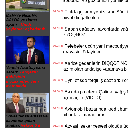
Səbəblər və gözlənilən yeniliklə
Fırıldaqçıların yeni silahı: Süni 
09.08.26
Maliyyə Nazirliyi
əvvəl diqqətli olun
AAYDA yoxlama
aparır -
Ciddi
Sabah dağətəyi rayonlarda yağı
yeyintilər aşkarlanıb
09.08.26
PROQNOZ
Tələbələr üçün yeni məcburiyyə
09.08.26
kirayəsini ödəyirlər
Xaricə gedənlərin DİQQƏTİNƏ: 
09.08.26
Vensin Azərbaycana
lazım olan anda işə yaramaya bi
səfəri:
Zəngəzur
dəhlizinin
Eyni ofisdə fərqli iş saatları: 
09.08.26
müzakirələri yeni
mərhələdə
Bakıda problem: Çətirlər yağış 
09.08.26
üçün açılır (VİDEO)
Avtomobil bazarında kredit bum
09.08.26
hibridlərə maraq artır
Sovet təhsil elitası və
cavabsız qalan
suallar:
Rektor 6 il
Azyaşlı şəkər xəstəsi olduğu ü
08.08.26