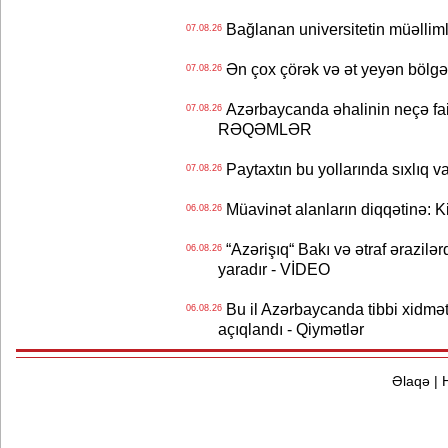
Bağlanan universitetin müəllimlər
07.08.26
Ən çox çörək və ət yeyən bölgə
07.08.26
Azərbaycanda əhalinin neçə faizi 
07.08.26
RƏQƏMLƏR
Paytaxtın bu yollarında sıxlıq v
07.08.26
Müavinət alanların diqqətinə: Ki
06.08.26
“Azərişıq“ Bakı və ətraf ərazilə
06.08.26
yaradır - VİDEO
Bu il Azərbaycanda tibbi xidmət
06.08.26
açıqlandı - Qiymətlər
Əlaqə
|