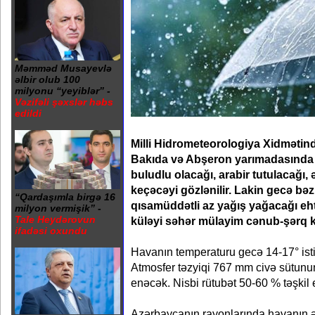
Məmməd Musayevlə
əlbir olub 100
milyonu “yeyiblər” -
Vəzifəli şəxslər həbs
edildi
Milli Hidrometeorologiya Xidmətind
Bakıda və Abşeron yarımadasında 
buludlu olacağı, arabir tutulacağı
keçəcəyi gözlənilir. Lakin gecə bəzi
“Qardaşımla birgə 16
qısamüddətli az yağış yağacağı eht
milyon vermişik” -
Tale Heydərovun
küləyi səhər mülayim cənub-şərq kü
ifadəsi oxundu
Havanın temperaturu gecə 14-17° isti
Atmosfer təzyiqi 767 mm civə sütun
enəcək. Nisbi rütubət 50-60 % təşkil
Azərbaycanın rayonlarında havanın