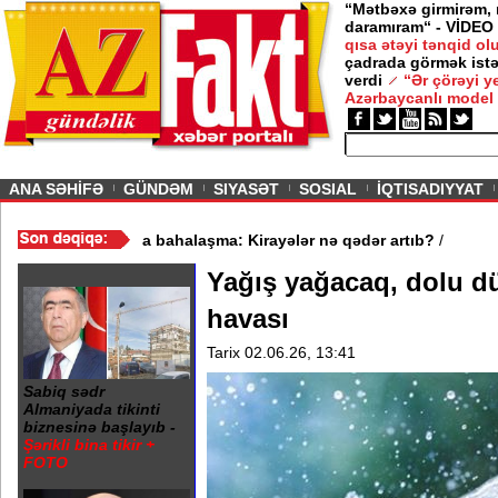
“Mətbəxə girmirəm,
daramıram“ - VİDEO
qısa ətəyi tənqid o
çadrada görmək istə
verdi
“Ər çörəyi 
Azərbaycanlı model
ious
ANA SƏHİFƏ
GÜNDƏM
SIYASƏT
SOSIAL
İQTISADIYYAT
 - VİDEO
/
Mənzil bazarında bahalaşma: Kirayələr nə qədər artıb?
/
Yağış yağacaq, dolu d
havası
Tarix 02.06.26, 13:41
Sabiq sədr
Almaniyada tikinti
biznesinə başlayıb -
Şərikli bina tikir +
FOTO