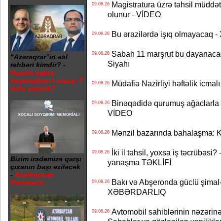
Magistratura üzrə təhsil müddətin
09.08.26
olunur - VİDEO
Bu ərazilərdə işıq olmayacaq
09.08.26
Sabah 11 marşrut bu dayanaca
09.08.26
“Azəraqrar”ın əsl
Siyahı
rəhbəri kimdir? -
Nazirin sabiq
komandirinin maaşı 7
Müdafiə Nazirliyi həftəlik icmal
09.08.26
dəfə artırılıb?
Binəqədidə qurumuş ağaclarla ba
09.08.26
VİDEO
Mənzil bazarında bahalaşma: Ki
09.08.26
İki il təhsil, yoxsa iş təcrübəsi?
09.08.26
Bizim iradəmizə qarşı
yanaşma TƏKLİFİ
çıxanın başı əziləcək
-
Azərbaycan
Bakı və Abşeronda güclü şimal-
Prezidenti
09.08.26
XƏBƏRDARLIQ
Avtomobil sahiblərinin nəzərinə
09.08.26