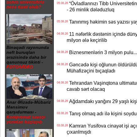
sonra universitetə
“Övladlarınızı Tibb Universiteti
05.08.26
necə daxil olub?
- 26 minlik dələduzluq
Tanınmış həkimin səs yazısı yay
05.08.26
11 nəfərlik dəstənin içində dün
04.08.26
milyon ələ keçirilib
Binəqədi rayonunda
Biznesmenlərin 3 milyon pulu..
neft buruqları
04.08.26
ərazisində daha bir
qanunsuz tikinti -
Gəncədə kişi oğlunun öldürüldüy
04.08.26
FOTO/VİDEO
Mühafizəçini bıçaqladı
Tehrandan Vaşinqtona ultimatu
04.08.26
cavab sərt olacaq
Ağdamdakı yanğını 29 yaşlı kişi
04.08.26
Anar Əlizadə-Mübariz
Mənsimov
qarşıdurması -
Tanış olmaq adı ilə kişini soydu
03.08.26
Kompromat savaşı
yenidən başlayıb
Kamran Yusifova cinayət işi açıld
03.08.26
çıxarılmışdı