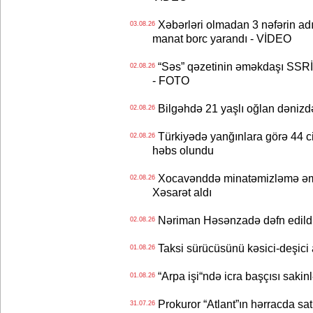
Xəbərləri olmadan 3 nəfərin adın
03.08.26
manat borc yarandı - VİDEO
“Səs” qəzetinin əməkdaşı SSRİ 
02.08.26
- FOTO
Bilgəhdə 21 yaşlı oğlan dənizdə b
02.08.26
Türkiyədə yanğınlara görə 44 cina
02.08.26
həbs olundu
Xocavənddə minatəmizləmə əm
02.08.26
Xəsarət aldı
Nəriman Həsənzadə dəfn edildi 
02.08.26
Taksi sürücüsünü kəsici-deşici a
01.08.26
“Arpa işi“ndə icra başçısı sa
01.08.26
Prokuror “Atlant”ın hərracda satı
31.07.26