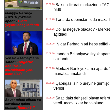
Bakıda ticarət mərkəzində FACİƏ
05.08.26
öldü
Maliyyə Nazirliyi
AAYDA yoxlama
Tərtərdə qəbiristanlıqda məzarla
05.08.26
aparır -
Ciddi
yeyintilər aşkarlanıb
Dollar neçəyə olacaq? - Mərkə
05.08.26
açıqladı
Nigar Fərhadın əri həbs edildi 
05.08.26
İrandan Britaniyaya tiryək apar
05.08.26
Vensin Azərbaycana
saxlandı
səfəri:
Zəngəzur
dəhlizinin
Mərkəzi Bank yoxlama apardı: “
05.08.26
müzakirələri yeni
manat cərimələndi
mərhələdə
Qabırğası sınıb ürəyinə girmişdi
05.08.26
verildi
Saatlıdakı dəhşətli olayın təfərr
05.08.26
Sovet təhsil elitası və
verdi, təcavüzkar həbs olundu
cavabsız qalan
suallar:
Rektor 6 il