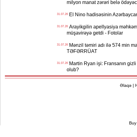
milyon manat zərəri belə ödəyəc
El Nino hadisəsinin Azərbaycana
31.07.26
Arayikgilin apellyasiya məhkəm
31.07.26
müşavirəyə getdi - Fotolar
Mənzil təmiri adı ilə 574 min ma
31.07.26
TƏFƏRRÜAT
Martin Ryan işi: Fransanın gizli
31.07.26
olub?
Əlaqə
|
Buy 