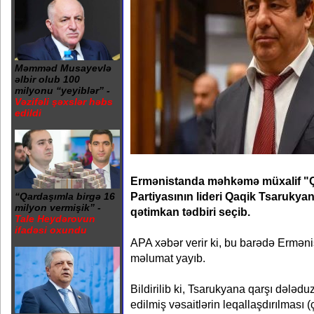
Məmməd Musayevlə
əlbir olub 100
milyonu “yeyiblər” -
Vəzifəli şəxslər həbs
edildi
Ermənistanda məhkəmə müxalif "Ç
Partiyasının lideri Qaqik Tsarukyan
“Qardaşımla birgə 16
milyon vermişik” -
qətimkan tədbiri seçib.
Tale Heydərovun
ifadəsi oxundu
APA xəbər verir ki, bu barədə Erməni
məlumat yayıb.
Bildirilib ki, Tsarukyana qarşı dələdu
edilmiş vəsaitlərin leqallaşdırılması (