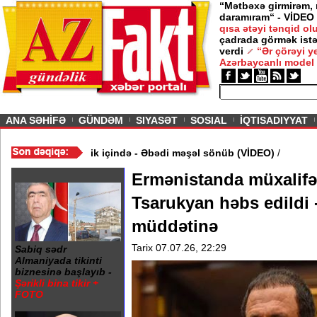
“Mətbəxə girmirəm,
daramıram“ - VİDEO
qısa ətəyi tənqid o
çadrada görmək istə
verdi
“Ər çörəyi 
Azərbaycanlı model
ious
ANA SƏHİFƏ
GÜNDƏM
SIYASƏT
SOSIAL
İQTISADIYYAT
ə 20 Yanvar abidəsi zibillik içində - Əbədi məşəl sönüb (VİDEO)
/
Ermənistanda müxalifət
Tsarukyan həbs edildi -
müddətinə
Tarix 07.07.26, 22:29
Sabiq sədr
Almaniyada tikinti
biznesinə başlayıb -
Şərikli bina tikir +
FOTO