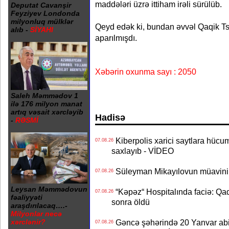
maddələri üzrə ittiham irəli sürülüb.
Deputat Cavanşir
Feyziyev Londonda
milyonluq mülklər
Qeyd edək ki, bundan əvvəl Qaqik Ts
alıb -
SİYAHI
aparılmışdı.
Xəbərin oxunma sayı : 2050
Saleh Məmmədov 1
ilə 176 milyon manat
artıq vəsait xərcləyib
Hadisə
-
RƏSMİ
Kiberpolis xarici saytlara hücum
07.08.26
saxlayıb - VİDEO
Süleyman Mikayılovun müavinin
07.08.26
Leysan Məmmədovun
“Kəpəz“ Hospitalında faciə: Qad
07.08.26
fəaliyyəti
sonra öldü
araşdırılacaq….-
Milyonlar necə
Gəncə şəhərində 20 Yanvar abidə
xərclənir?
07.08.26