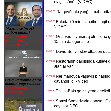
məşəl sönüb (VİDEO)
“Tarqovı”dakı yanğın məhdudla
07.08.26
Bakıda 70 min manatlıq naqil oğ
07.08.26
VİDEO
“Azəraqrar”ın əsl
rəhbəri kimdir? -
Ər-arvadın yanaraq ölməsinə gö
Nazirin sabiq
07.08.26
komandirinin maaşı 7
15 min də oğurlanıb
dəfə artırılıb?
David Seliverstov ölkədən qaç
06.08.26
Restoranın qarşısında kütləvi d
06.08.26
alanlar var
Nərimanovda yaşayış binasındakı 
06.08.26
Bizim iradəmizə qarşı
dayandırıldı - Video
çıxanın başı əziləcək
-
Azərbaycan
Tbilisi-Bakı qatarı yenə gecikdi 
05.08.26
Prezidenti
Şəmsi Səmədzadə danışdı: O d
05.08.26
deyil - VİDEO