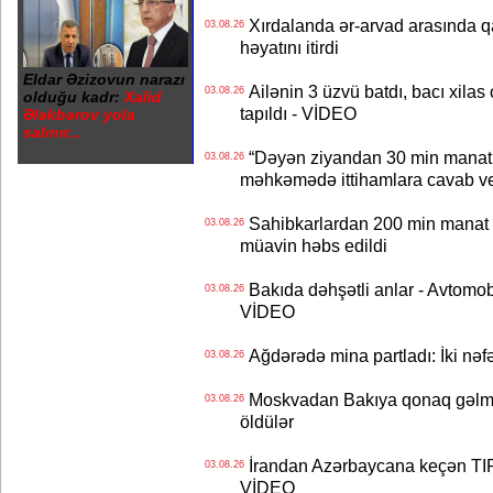
Xırdalanda ər-arvad arasında qa
03.08.26
həyatını itirdi
Eldar Əzizovun narazı
Ailənin 3 üzvü batdı, bacı xilas
03.08.26
olduğu kadr:
Xalid
tapıldı - VİDEO
Ələkbərov yola
salınır...
“Dəyən ziyandan 30 min manat
03.08.26
məhkəmədə ittihamlara cavab ve
Sahibkarlardan 200 min manat rü
03.08.26
müavin həbs edildi
Bakıda dəhşətli anlar - Avtomobil
03.08.26
VİDEO
Ağdərədə mina partladı: İki nəfə
03.08.26
Moskvadan Bakıya qonaq gəlmişd
03.08.26
öldülər
İrandan Azərbaycana keçən TIR-
03.08.26
VİDEO