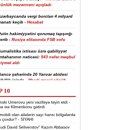
günlük məzənnəni açıqladı
zərbaycanda vergi borcları 4 milyard
anatı keçib -
Hesabat
utin hakimiyyətini qorumaq tapşırığı
erib -
Rusiya elitasında FSB xofu
urnalistika ixtisası üzrə qabiliyyət
imtahanının nəticəsi:
543 nəfər məqbul
iymət aldı
Gəncə şəhərində 20 Yanvar abidəsi
ibillik içində -
Əbədi məşəl sönüb
(VİDEO)
P 10
akistan, Səudiyyə Ərəbistanı və
nski Umerovu yeni vəzifəyə təyin etdi -
ürkiyə saziş imzalayıb -
Birgə müdafiə
nə isə Klimenkonu gətirdi
haqqında
mobili olan ailələrin sayı hansı bölgələrdə
 çoxdur? - SİYAHI
“Tarqovı”dakı yanğın məhdudlaşdırıldı
-
VİDEOLAR
udi David Seliverstov" Kazım Abbasov