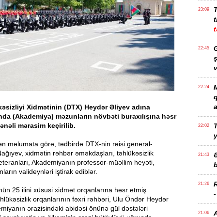
23:09
t
t
G
22:45
ş
v
M
22:24
a
əsizliyi Xidmətinin (DTX) Heydər Əliyev adına
da (Akademiya) məzunların növbəti buraxılışına həsr
nəli mərasim keçirilib.
T
22:02
ən məlumata görə, tədbirdə DTX-nin rəisi general-
Nağıyev, xidmətin rəhbər əməkdaşları, təhlükəsizlik
21:43
eteranları, Akademiyanın professor-müəllim heyəti,
b
arın valideynləri iştirak ediblər.
21:26
n 25 ilini xüsusi xidmət orqanlarına həsr etmiş
lükəsizlik orqanlarının fəxri rəhbəri, Ulu Öndər Heydər
miyanın ərazisindəki abidəsi önünə gül dəstələri
21:06