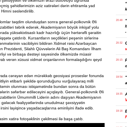
 şəxsiyyətin və ölkəmizin ərazi bütövlüyü uğrunda
çmiş şəhidlərimizin əziz xatirələri dərin ehtiramla yad
k
 Himni səsləndirilib.
20:48
lomlar təqdim olunduqdan sonra general-polkovnik Əli
abitləri təbrik edərək, Akademiyanın böyük inkişaf yolu
-
rada yüksəkixtisaslı kadr hazırlığı üçün hərtərəfli şəraitin
iqqətə çatdırıb. Kursantların seçdikləri peşənin sirlərinə
ənmələrinin vacibliyini bildirən Xidmət rəisi Azərbaycan
20:32
n Prezidenti, Silahlı Qüvvələrin Ali Baş Komandanı İlham
v
rliyi və birbaşa dəstəyi sayəsində ölkəmizdə müasir
vab verən xüsusi xidmət orqanlarının formalaşdığını qeyd
P
20:15
o
yada cərəyan edən mürəkkəb geosiyasi proseslər fonunda
“
19:54
tliyin etibarlı şəkildə qorunduğunu vurğulayaraq milli
a
n təmin olunması istiqamətində bundan sonra da bütün
ələrin səfərbər ediləcəyini açıqlayıb. General-polkovnik Əli
A
19:35
zabitlərin Ümummilli Liderin adını daşıyan Akademiyanın
V
 gələcək fəaliyyətlərində unudulmaz şəxsiyyətin
irsini layiqincə yaşadacaqlarına əminliyini ifadə edib.
19:18
sim xatirə fotoşəklinin çəkilməsi ilə başa çatıb.