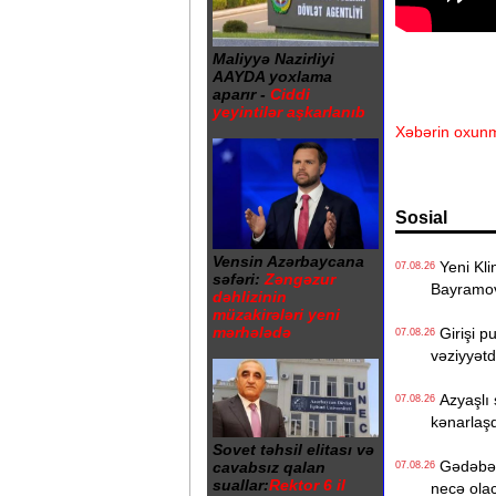
Maliyyə Nazirliyi
AAYDA yoxlama
aparır -
Ciddi
yeyintilər aşkarlanıb
Xəbərin oxunm
Sosial
Vensin Azərbaycana
Yeni Klin
07.08.26
səfəri:
Zəngəzur
Bayramo
dəhlizinin
müzakirələri yeni
mərhələdə
Girişi p
07.08.26
vəziyyət
Azyaşlı 
07.08.26
kənarlaşd
Sovet təhsil elitası və
Gədəbəyd
cavabsız qalan
07.08.26
suallar:
Rektor 6 il
necə ola