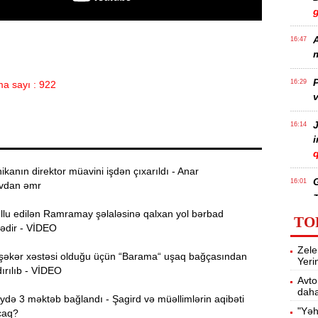
A
16:47
m
P
16:29
a sayı : 922
v
J
16:14
q
ikanın direktor müavini işdən çıxarıldı - Anar
16:01
vdan əmr
z
ullu edilən Ramramay şəlaləsinə qalxan yol bərbad
TO
dədir - VİDEO
P
15:45
Zele
T
şəkər xəstəsi olduğu üçün “Barama“ uşaq bağçasından
Yeri
ırılıb - VİDEO
Avto
daha
15:28
ə 3 məktəb bağlandı - Şagird və müəllimlərin aqibəti
"Yəh
caq?