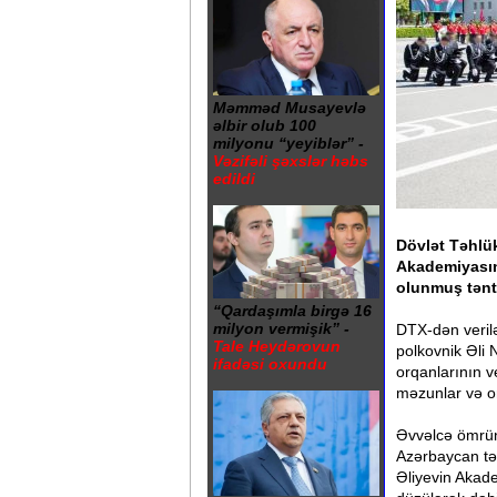
Məmməd Musayevlə
əlbir olub 100
milyonu “yeyiblər” -
Vəzifəli şəxslər həbs
edildi
Dövlət Təhlük
Akademiyasın
olunmuş təntə
“Qardaşımla birgə 16
milyon vermişik” -
DTX-dən veril
Tale Heydərovun
polkovnik Əli 
ifadəsi oxundu
orqanlarının v
məzunlar və onl
Əvvəlcə ömrünü
Azərbaycan təh
Əliyevin Akade