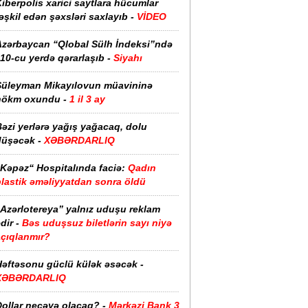
iberpolis xarici saytlara hücumlar
əşkil edən şəxsləri saxlayıb -
VİDEO
Azərbaycan “Qlobal Sülh İndeksi”ndə
10-cu yerdə qərarlaşıb -
Siyahı
Süleyman Mikayılovun müavininə
hökm oxundu -
1 il 3 ay
əzi yerlərə yağış yağacaq, dolu
düşəcək -
XƏBƏRDARLIQ
“Kəpəz“ Hospitalında faciə:
Qadın
plastik əməliyyatdan sonra öldü
“Azərlotereya” yalnız uduşu reklam
dir -
Bəs uduşsuz biletlərin sayı niyə
açıqlanmır?
Həftəsonu güclü külək əsəcək -
XƏBƏRDARLIQ
ollar neçəyə olacaq? -
Mərkəzi Bank 3