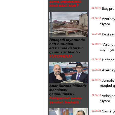
sonra universitetə
necə daxil olub?
Baş prok
07.08.26
Azərbayc
07.08.26
Siyahı
Bəzi yer
07.08.26
Binəqədi rayonunda
neft buruqları
“Azərlote
07.08.26
ərazisində daha bir
sayı niyə
qanunsuz tikinti -
FOTO/VİDEO
Həftəso
07.08.26
Azərbayc
07.08.26
Jurnalist
07.08.26
məqbul q
Anar Əlizadə-Mübariz
Mənsimov
qarşıdurması -
Velosiped
07.08.26
Kompromat savaşı
Siyahı
yenidən başlayıb
Samir Şər
07.08.26