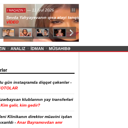
— 11 İyul 2026
ayevanın qısa ətəyi tənqid olundu -
ZIN
ANALIZ
İDMAN
MÜSAHIBƏ
rlər
Bu gün instaqramda diqqət çəkənlər -
FOTOLAR
zərbaycan klublarının yay transferləri
Kim gəlir, kim gedir?
eni Klinikanın direktor müavini işdən
ıxarıldı -
Anar Bayramovdan əmr