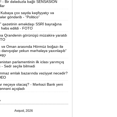
ı! - Bir dələduzla bağlı SENSASİON
llar
Velosipedlər Azərbaycana hansı
lkələrdən və neçəyə gətirilib -
Siyahı
Kubaya çox sayda kəşfiyyatçı və
tələr göndərib - “Politico“
Pərvin Abıyeva son görünüşü diqqət
” qəzetinin əməkdaşı SSRİ bayrağına
 həbs edildi - FOTO
əkdi -
FOTOLAR
na Qrandenin görünüşü müzakirə yaratdı
Bakıda 70 min manatlıq naqil
OTO
oğurlayan şəxs tutuldu -
VİDEO
n və Oman arasında Hörmüz boğazı ilə
ı danışıqlar yekun mərhələyə yaxınlaşıb“
amir Şərifova yeni vəzifə verildi -
aqçı
Prezident Sərəncam imzaladı
nistan parlamentinin ilk iclası yarımçıq
ı - Sədr seçilə bilmədi
ovuzda qadın qətlə yetirildi -
Şübhəli
nmaz əmlak bazarında vəziyyət necədir?
qardaşı oğludur
İDEO
ar neçəyə olacaq? - Mərkəzi Bank yeni
9 dərəcə isti olacaq -
Sabaha olan
nnəni açıqladı
hava proqnozu
V
rezident bu səfirlərin yerini dəyişdi -
Sərəncam
Avqust, 2026