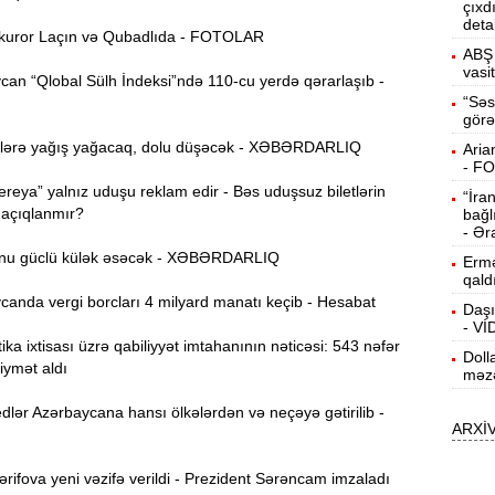
çıxd
deta
15:13
uror Laçın və Qubadlıda - FOTOLAR
ö
ABŞ 
vasi
an “Qlobal Sülh İndeksi”ndə 110-cu yerdə qərarlaşıb -
14:59
“Səs
görə
ç
lərə yağış yağacaq, dolu düşəcək - XƏBƏRDARLIQ
Aria
14:43
- F
reya” yalnız uduşu reklam edir - Bəs uduşsuz biletlərin
“İra
 açıqlanmır?
bağl
S
14:26
- Ər
nu güclü külək əsəcək - XƏBƏRDARLIQ
Ermə
qald
T
14:11
anda vergi borcları 4 milyard manatı keçib - Hesabat
Daşı
- V
ika ixtisası üzrə qabiliyyət imtahanının nəticəsi: 543 nəfər
Doll
3
13:56
iymət aldı
məzə
lər Azərbaycana hansı ölkələrdən və neçəyə gətirilib -
ARXİ
P
13:40
ifova yeni vəzifə verildi - Prezident Sərəncam imzaladı
13:23