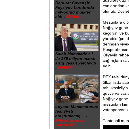
düzülərək dahi
Deputat Cavanşir
canlarından ke
Feyziyev Londonda
olunub, Dövlət
milyonluq mülklər
alıb -
SİYAHI
Məzunlara dip
Nağıyev gənc z
keçdiyini və bu
yaradıldığını d
dərindən yiyəl
Respublikasını
Saleh Məmmədov 1
Əliyevin rəhbə
ilə 176 milyon manat
çağırışlara ca
artıq vəsait xərcləyib
edib.
-
RƏSMİ
DTX rəisi dün
ölkəmizdə sabi
təhlükəsizliyi
qüvvə və vasit
Nağıyev gənc 
məzunları kimi
Leysan Məmmədovun
vətənpərvərlik 
fəaliyyəti
araşdırılacaq….-
Milyonlar necə
Təntənəli məra
xərclənir?