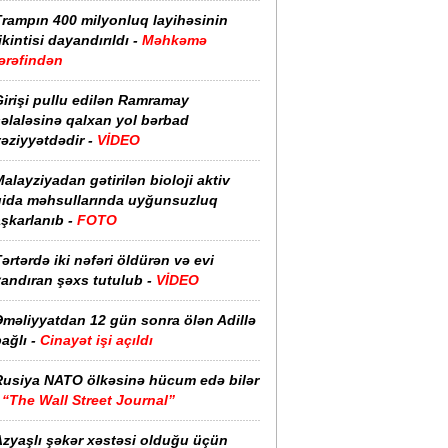
Trampın 400 milyonluq layihəsinin
ikintisi dayandırıldı -
Məhkəmə
ərəfindən
irişi pullu edilən Ramramay
əlaləsinə qalxan yol bərbad
əziyyətdədir -
VİDEO
alayziyadan gətirilən bioloji aktiv
qida məhsullarında uyğunsuzluq
şkarlanıb -
FOTO
ərtərdə iki nəfəri öldürən və evi
yandıran şəxs tutulub -
VİDEO
Əməliyyatdan 12 gün sonra ölən Adillə
ağlı -
Cinayət işi açıldı
Rusiya NATO ölkəsinə hücum edə bilər
-
“The Wall Street Journal”
Azyaşlı şəkər xəstəsi olduğu üçün