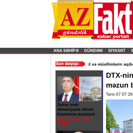
26
şın sürmürəm, saçımı
Previous
ANA SƏHİFƏ
GÜNDƏM
SIYASƏT
ır“ - Ərdoğan
/
Gədəbəydə 3 məktəb bağlandı - Şagird və müəlliml
DTX-nin
məzun b
Tarix 07.07.26
Sabiq sədr
Almaniyada tikinti
biznesinə başlayıb -
Şərikli bina tikir +
FOTO