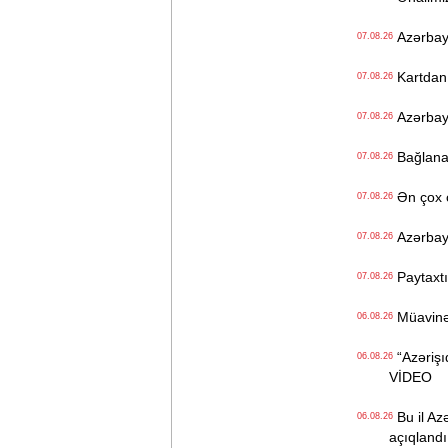
Azərbayc
07.08.26
Kartdan i
07.08.26
Azərbayc
07.08.26
Bağlanan 
07.08.26
Ən çox ç
07.08.26
Azərbayc
07.08.26
Paytaxtın
07.08.26
Müavinət 
06.08.26
“Azərişıq
06.08.26
VİDEO
Bu il Azə
06.08.26
açıqlandı