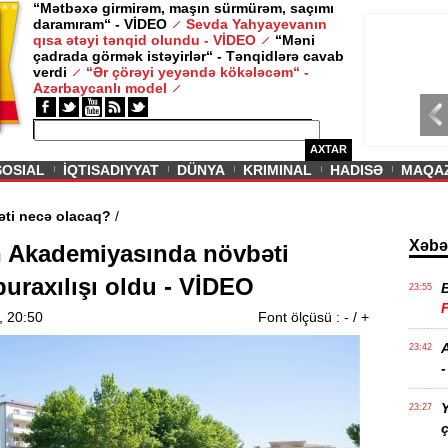
“Mətbəxə girmirəm, maşın sürmürəm, saçımı
daramıram“ - VİDEO
Sevda Yahyayevanın
/ MAQAZIN /
qısa ətəyi tənqid olundu - VİDEO
“Məni
çadrada görmək istəyirlər“ - Tənqidlərə cavab
Sevda Yahy
verdi
“Ər çörəyi yeyəndə kökələcəm“ -
VİDEO
Azərbaycanlı model
AXTAR
SOSIAL
İQTISADIYYAT
DÜNYA
KRIMINAL
HADISƏ
MAQA
ərin aqibəti necə olacaq?
/
Xəbə
 Akademiyasında növbəti
uraxılışı oldu - VİDEO
23:55
, 20:50
Font ölçüsü :
-
/
+
A
23:42
-
Y
23:27
ç