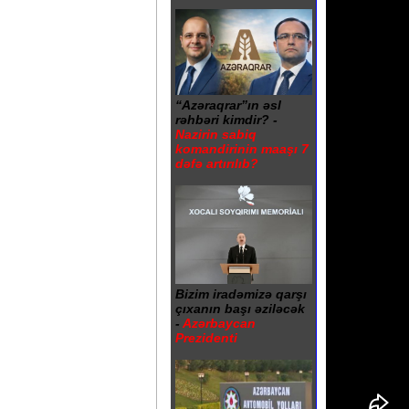
“Azəraqrar”ın əsl
rəhbəri kimdir? -
Nazirin sabiq
komandirinin maaşı 7
dəfə artırılıb?
Bizim iradəmizə qarşı
çıxanın başı əziləcək
-
Azərbaycan
Prezidenti