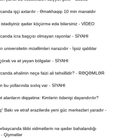
Ə
11:36
anda işçi axtarılır - Əməkhaqqı 10 min manatdır
ə
stədiyiniz qədər köçürmə edə bilərsiniz - VİDEO
A
11:19
anda icra başçısı olmayan rayonlar - SİYAHI
11:04
universitetin müəllimləri narazıdır - İşsiz qalıblar
b
örək və ət yeyən bölgələr - SİYAHI
10:50
h
anda əhalinin neçə faizi ali təhsillidir? - RƏQƏMLƏR
 bu yollarında sıxlıq var - SİYAHI
10:34
r
alanların diqqətinə: Kimlərin ödənişi dayandırılır?
B
10:17
“ Bakı və ətraf ərazilərdə yeni güc mərkəzləri yaradır -
n
P
10:02
rbaycanda tibbi xidmətlərin nə qədər bahalandığı
 - Qiymətlər