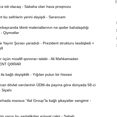
B
B
m
ə isti olacaq - Sabaha olan hava proqnozu
a
 bu səfirlərin yerini dəyişdi - Sərəncam
M
13:08
P
rbaycanda tikinti materiallarının nə qədər bahalaşdığı
 - Qiymətlər
İ
12:54
Yayım Şurası yaradıdı - Prezident strukturu təsdiqlədi +
AR
P
12:38
r üçün müəllif qonorarı tələbi - Ali Məhkəmədən
p
ENT QƏRAR
12:21
lə bağlı dəyişiklik - Yığılan pulun bir hissəsi
p
S
an dövlət xərclərinin ÜDM-də payına görə dünyada 58-ci
- Siyahı
12:06
-
rhada məxsus “Aid Group“la bağlı şikayətlər səngimir -
11:52
b
n yarısı bu xəstəlikdən əziyyət çəkir - Səbəb