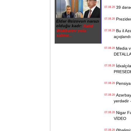
39 dərəc
07.08.26
Prezident
07.08.26
Eldar Əzizovun narazı
olduğu kadr:
Xalid
Ələkbərov yola
Bu il Azə
07.08.26
salınır...
açıqlandı
Media və 
07.08.26
DETALL
İdxalçıla
07.08.26
PRESED
Pensiya i
07.08.26
Azərbayc
07.08.26
yerdədir 
Nigar Fə
07.08.26
VİDEO
Əhalimizi
07.08.26