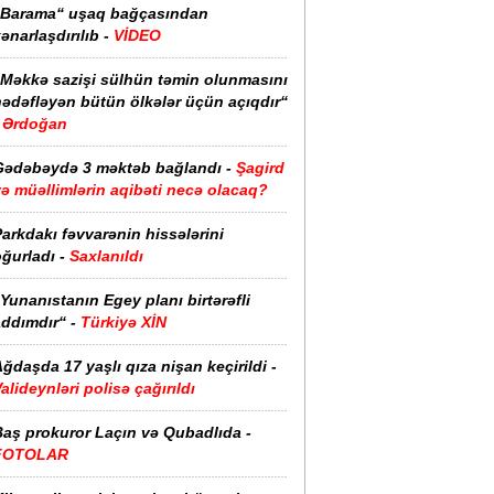
“Barama“ uşaq bağçasından
ənarlaşdırılıb -
VİDEO
“Məkkə sazişi sülhün təmin olunmasını
hədəfləyən bütün ölkələr üçün açıqdır“
Ərdoğan
Gədəbəydə 3 məktəb bağlandı -
Şagird
ə müəllimlərin aqibəti necə olacaq?
arkdakı fəvvarənin hissələrini
ğurladı -
Saxlanıldı
Yunanıstanın Egey planı birtərəfli
ddımdır“ -
Türkiyə XİN
ğdaşda 17 yaşlı qıza nişan keçirildi -
alideynləri polisə çağırıldı
Baş prokuror Laçın və Qubadlıda -
FOTOLAR