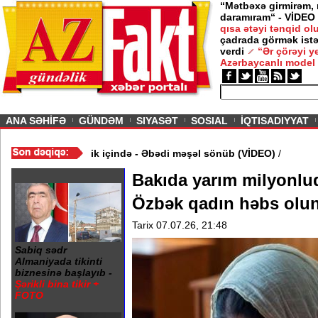
“Mətbəxə girmirəm,
daramıram“ - VİDEO
qısa ətəyi tənqid o
çadrada görmək istə
verdi
“Ər çörəyi 
Azərbaycanlı model
ious
ANA SƏHİFƏ
GÜNDƏM
SIYASƏT
SOSIAL
İQTISADIYYAT
ə 20 Yanvar abidəsi zibillik içində - Əbədi məşəl sönüb (VİDEO)
/
Bakıda yarım milyonlu
Özbək qadın həbs olu
Tarix 07.07.26, 21:48
Sabiq sədr
Almaniyada tikinti
biznesinə başlayıb -
Şərikli bina tikir +
FOTO