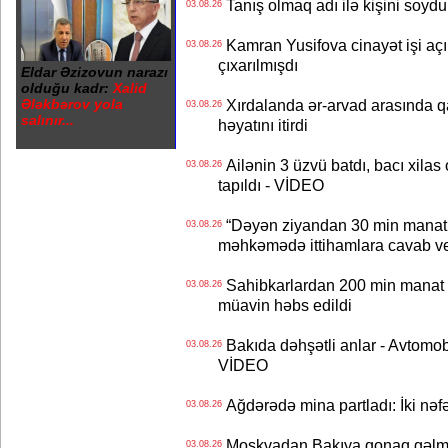
Tanış olmaq adı ilə kişini soydu
03.08.26
Kamran Yusifova cinayət işi açıld
03.08.26
çıxarılmışdı
Eldar Əzizovun narazı
olduğu kadr:
Xalid
Ələkbərov yola
Xırdalanda ər-arvad arasında qa
03.08.26
salınır...
həyatını itirdi
Ailənin 3 üzvü batdı, bacı xilas
03.08.26
tapıldı - VİDEO
“Dəyən ziyandan 30 min manat
03.08.26
məhkəmədə ittihamlara cavab ve
Sahibkarlardan 200 min manat rü
03.08.26
müavin həbs edildi
Bakıda dəhşətli anlar - Avtomobil
03.08.26
VİDEO
Ağdərədə mina partladı: İki nəfə
03.08.26
Moskvadan Bakıya qonaq gəlmişd
03.08.26