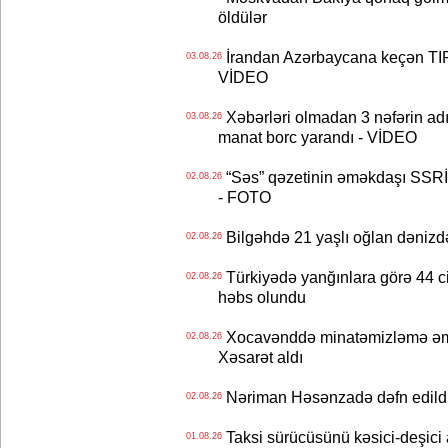
öldülər
İrandan Azərbaycana keçən TIR-
03.08.26
VİDEO
Xəbərləri olmadan 3 nəfərin adın
03.08.26
manat borc yarandı - VİDEO
“Səs” qəzetinin əməkdaşı SSRİ 
02.08.26
- FOTO
Bilgəhdə 21 yaşlı oğlan dənizdə b
02.08.26
Türkiyədə yanğınlara görə 44 cina
02.08.26
həbs olundu
Xocavənddə minatəmizləmə əm
02.08.26
Xəsarət aldı
Nəriman Həsənzadə dəfn edildi 
02.08.26
Taksi sürücüsünü kəsici-deşici a
01.08.26