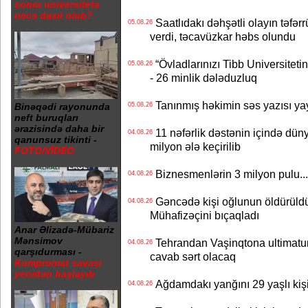
sonra universitetə
necə daxil olub?
Saatlıdakı dəhşətli olayın təfərr
05.08.26
verdi, təcavüzkar həbs olundu
“Övladlarınızı Tibb Universiteti
05.08.26
- 26 minlik dələduzluq
Tanınmış həkimin səs yazısı yay
05.08.26
Binəqədi rayonunda
neft buruqları
ərazisində daha bir
11 nəfərlik dəstənin içində dün
04.08.26
qanunsuz tikinti -
milyon ələ keçirilib
FOTO/VİDEO
Biznesmenlərin 3 milyon pulu..
04.08.26
Gəncədə kişi oğlunun öldürüldüy
04.08.26
Mühafizəçini bıçaqladı
Anar Əlizadə-Mübariz
Mənsimov
Tehrandan Vaşinqtona ultimatu
04.08.26
qarşıdurması -
cavab sərt olacaq
Kompromat savaşı
yenidən başlayıb
Ağdamdakı yanğını 29 yaşlı kişi
04.08.26