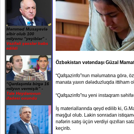
Məmməd Musayevlə
əlbir olub 100
milyonu “yeyiblər” -
Vəzifəli şəxslər həbs
edildi
Özbəkistan vətəndaşı Güzal Mamat
“Qafqazinfo”nun məlumatına görə, ö
manata yaxın dələduzluqda ittiham o
“Qardaşımla birgə 16
milyon vermişik” -
Tale Heydərovun
“Qafqazinfo”nu yeni instaqram səhifəs
ifadəsi oxundu
İş materiallarında qeyd edilib ki, G.Ma
məşğul olub. Lakin sonradan istiqamət
nəfərin satış üçün verdiyi qızılları sa
keçirib.