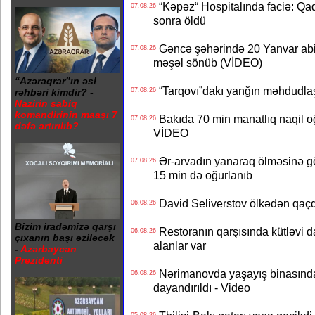
“Kəpəz“ Hospitalında faciə: Qad
07.08.26
sonra öldü
Gəncə şəhərində 20 Yanvar abidə
07.08.26
məşəl sönüb (VİDEO)
“Azəraqrar”ın əsl
“Tarqovı”dakı yanğın məhdudla
07.08.26
rəhbəri kimdir? -
Nazirin sabiq
komandirinin maaşı 7
Bakıda 70 min manatlıq naqil oğ
07.08.26
dəfə artırılıb?
VİDEO
Ər-arvadın yanaraq ölməsinə gö
07.08.26
15 min də oğurlanıb
David Seliverstov ölkədən qaç
06.08.26
Bizim iradəmizə qarşı
Restoranın qarşısında kütləvi d
06.08.26
çıxanın başı əziləcək
alanlar var
-
Azərbaycan
Prezidenti
Nərimanovda yaşayış binasındakı 
06.08.26
dayandırıldı - Video