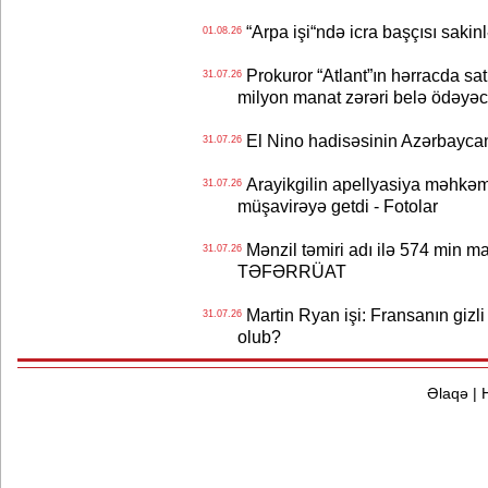
“Arpa işi“ndə icra başçısı sa
01.08.26
Prokuror “Atlant”ın hərracda satı
31.07.26
milyon manat zərəri belə ödəyəc
El Nino hadisəsinin Azərbaycana
31.07.26
Arayikgilin apellyasiya məhkəm
31.07.26
müşavirəyə getdi - Fotolar
Mənzil təmiri adı ilə 574 min ma
31.07.26
TƏFƏRRÜAT
Martin Ryan işi: Fransanın gizli
31.07.26
olub?
Əlaqə
|