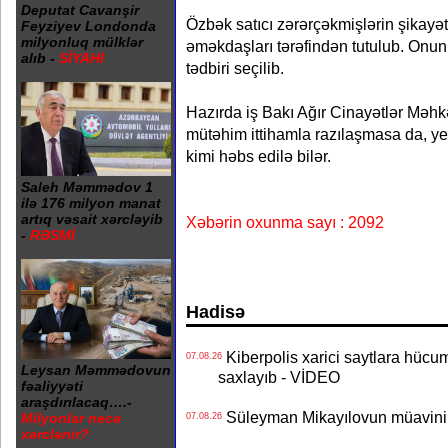
Deputat Cavanşir
Özbək satıcı zərərçəkmişlərin şikayə
Feyziyev Londonda
milyonluq mülklər
əməkdaşları tərəfindən tutulub. Onu
alıb -
SİYAHI
tədbiri seçilib.
Hazırda iş Bakı Ağır Cinayətlər Məhk
mütəhim ittihamla razılaşmasa da, yeku
kimi həbs edilə bilər.
Saleh Məmmədov 1
ilə 176 milyon manat
artıq vəsait xərcləyib
Xəbərin oxunma sayı : 2092
-
RƏSMİ
Hadisə
Kiberpolis xarici saytlara hücum
07.08.26
Leysan Məmmədovun
saxlayıb - VİDEO
fəaliyyəti
araşdırılacaq….-
Süleyman Mikayılovun müavinin
Milyonlar necə
07.08.26
xərclənir?