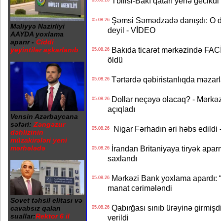
Tbilisi-Bakı qatarı yenə gecikdi 
05.08.26
Şəmsi Səmədzadə danışdı: O d
05.08.26
Maliyyə Nazirliyi
deyil - VİDEO
AAYDA yoxlama
aparır -
Ciddi
Bakıda ticarət mərkəzində FACİƏ
yeyintilər aşkarlanıb
05.08.26
öldü
Tərtərdə qəbiristanlıqda məzarla
05.08.26
Dollar neçəyə olacaq? - Mərkə
05.08.26
açıqladı
Vensin Azərbaycana
səfəri:
Zəngəzur
Nigar Fərhadın əri həbs edildi 
05.08.26
dəhlizinin
müzakirələri yeni
mərhələdə
İrandan Britaniyaya tiryək apar
05.08.26
saxlandı
Mərkəzi Bank yoxlama apardı: “
05.08.26
manat cərimələndi
Sovet təhsil elitası və
Qabırğası sınıb ürəyinə girmişdi
cavabsız qalan
05.08.26
suallar:
Rektor 6 il
verildi