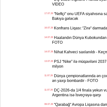
VİDEO
“Neftçi“ onu UEFA siyahısına sal
17.07.26
Bakıya gələcək
Konfrans Liqası: “Zirə“ darmad
16.07.26
Haalandın Dünya Kubokundan q
14.07.26
FOTO
Nihat Kahveci saxlanıldı - Keç
14.07.26
PSJ “Nike” ilə müqaviləni 2037-c
13.07.26
milyon
Dünya çempionatlarında ən çox q
11.07.26
ən yaxşı bombardir - FOTO
DÇ-2026-da 1/4 finala yekun vur
11.07.26
Argentina isə İsveçrəyə qarşı
“Qarabağ“ Avropa Liqasına dar
09.07.26