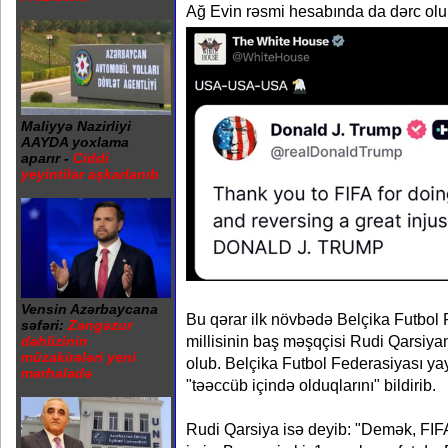
Ağ Evin rəsmi hesabında da dərc ol
Maliyyə Nazirliyi
AAYDA yoxlama
aparır -
Ciddi
yeyintilər aşkarlanıb
Vensin Azərbaycana
Bu qərar ilk növbədə Belçika Futbol 
səfəri:
Zəngəzur
millisinin baş məşqçisi Rudi Qarsiyan
dəhlizinin
müzakirələri yeni
olub. Belçika Futbol Federasiyası y
mərhələdə
"təəccüb içində olduqlarını" bildirib.
Rudi Qarsiya isə deyib: "Demək, FIFA