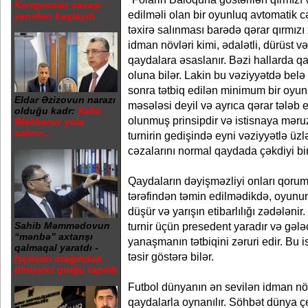
Kompromat savaşı
edilməli olan bir oyunluq avtomatik c
yenidən başlayıb
təxirə salınması barədə qərar qırmızı x
idman növləri kimi, ədalətli, dürüst v
qaydalara əsaslanır. Bəzi hallarda qa
oluna bilər. Lakin bu vəziyyətdə belə
sonra tətbiq edilən minimum bir oyu
Eldar Əzizovun narazı
məsələsi deyil və ayrıca qərar tələb e
olduğu kadr:
Xalid
olunmuş prinsipdir və istisnaya məru
Ələkbərov yola
salınır...
turnirin gedişində eyni vəziyyətlə üzl
cəzalarını normal qaydada çəkdiyi bi
Qaydaların dəyişməzliyi onları qorum
tərəfindən təmin edilmədikdə, oyunun
düşür və yarışın etibarlılığı zədələni
turnir üçün presedent yaradır və gəl
Sahib Məmmədovun
“mənbə” axtarışı
yanaşmanın tətbiqini zəruri edir. Bu 
qalmaqal yaratdı -
təsir göstərə bilər.
İşçilərin otağından
dinləyici qurğu tapılıb
Futbol dünyanın ən sevilən idman nö
qaydalarla oynanılır. Söhbət dünya 