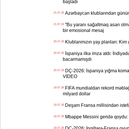
başladı
Azərbaycan klublarından günün t
21.07.26
“Bu yaranı sağaltmaq asan olm
21.07.26
bir emosional mesaj
Klublarımızın yay planları: Kim g
20.07.26
İspaniya ilkə imza atdı: İndiyəd
20.07.26
bacarmamışdı
DÇ-2026: İspaniya yığma koman
20.07.26
VİDEO
FIFA mundialdan rekord məbləğd
19.07.26
milyard dollar
Deşam Fransa millisindən istef
19.07.26
Mbappe Messini geridə qoydu: 
19.07.26
DÇ-2026: İngiltərə-Fransa oyun
19.07.26