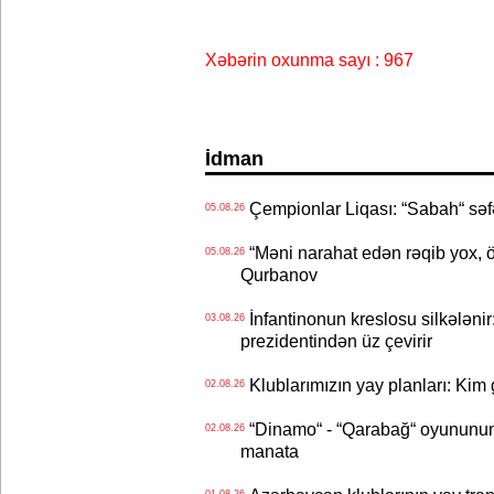
Xəbərin oxunma sayı : 967
İdman
Çempionlar Liqası: “Sabah“ səf
05.08.26
“Məni narahat edən rəqib yox, 
05.08.26
Qurbanov
İnfantinonun kreslosu silkələnir
03.08.26
prezidentindən üz çevirir
Klublarımızın yay planları: Kim g
02.08.26
“Dinamo“ - “Qarabağ“ oyununun bi
02.08.26
manata
01.08.26