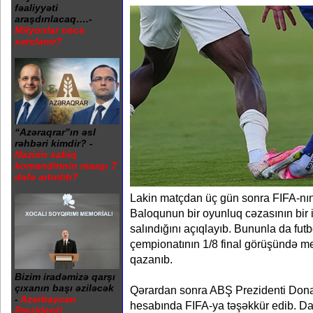
fəaliyyəti
araşdırılacaq….-
Milyonlar necə
xərclənir?
“Azəraqrar”ın əsl
rəhbəri kimdir? -
Nazirin sabiq
komandirinin maaşı 7
dəfə artırılıb?
Lakin matçdan üç gün sonra FIFA-nın
Baloqunun bir oyunluq cəzasının bir i
salındığını açıqlayıb. Bununla da fut
çempionatının 1/8 final görüşündə 
qazanıb.
Bizim iradəmizə qarşı
çıxanın başı əziləcək
Qərardan sonra ABŞ Prezidenti Dona
-
Azərbaycan
hesabında FIFA-ya təşəkkür edib. D
Prezidenti