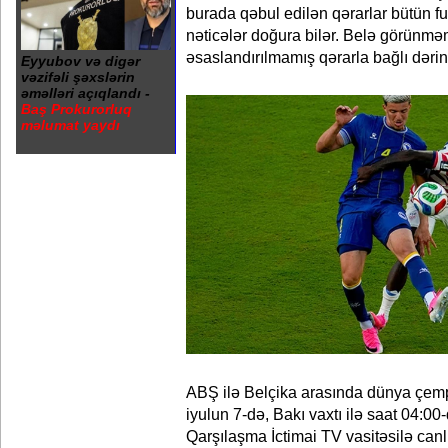
burada qəbul edilən qərarlar bütün 
nəticələr doğura bilər. Belə görünmə
əsaslandırılmamış qərarla bağlı dərin
Eyyubov və digər
vəzifəli şəxslərin
əməlləri açıqlandı -
Baş Prokurorluq
məlumat yaydı
ABŞ ilə Belçika arasında dünya çemp
iyulun 7-də, Bakı vaxtı ilə saat 04:00-
Qarşılaşma İctimai TV vasitəsilə can