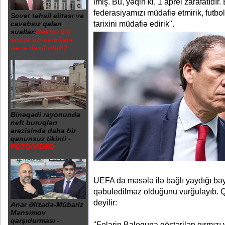
imiş. Bu, yəqin ki, 1 aprel zarafatıdır.
federasiyamızı müdafiə etmirik, futbol
Sovet təhsil elitası və
tarixini müdafiə edirik".
cavabsız qalan
suallar:
Rektor 6 il
sonra universitetə
necə daxil olub?
Binəqədi rayonunda
neft buruqları
ərazisində daha bir
qanunsuz tikinti -
FOTO/VİDEO
UEFA da məsələ ilə bağlı yaydığı bə
qəbuledilməz olduğunu vurğulayıb.
deyilir:
Anar Əlizadə-Mübariz
Mənsimov
qarşıdurması -
"Folarin Baloquna göstərilən qırmızı