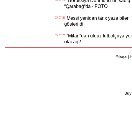
“Borussiya Dortmund“un sabiq 
“Qarabağ“da - FOTO
Messi yenidən tarix yaza bilər: “
05.07.26
göstərildi
“Milan“dan ulduz futbolçuya yeni 
05.07.26
olacaq?
Əlaqə
|
Buy 