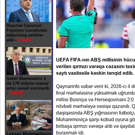
Deputat Cavanşir
Feyziyev Londonda
milyonluq mülklər
alıb -
SİYAHI
UEFA FIFA-nın ABŞ millisinin hüc
verilən qırmızı vərəqə cəzasını təx
saytı vasitəsilə kəskin tənqid edib.
Saleh Məmmədov 1
ilə 176 milyon manat
Qaynarinfo xəbər verir ki, 2026-cı il
artıq vəsait xərcləyib
final mərhələsinə yüksəlmək uğrund
-
RƏSMİ
millisi Bosniya və Herseqovinanı 2:0
növbəti mərhələyə vəsiqə qazanıb. 
dəqiqəsində ABŞ yığmasının futbolçu
Muharemoviçə qarşı kobud oyuna gö
birbaşa qırmızı vərəqə alıb və qayda
buraxmalı idi.
Leysan Məmmədovun