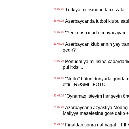
Türkiyə millisindən tarixi zəf
26.07.26
Azərbaycanda futbol klubu satıl
26.07.26
“Yeni nəsə icad etməyəcəyəm, 
24.07.26
Azərbaycan klublarının yay transf
23.07.26
gedir?
Portuqaliya millisinə xəbərdar
23.07.26
pul itkisi...
“Neftçi“ bütün dünyada gündəm 
22.07.26
etdi - RƏSMİ - FOTO
“Oynamaq istəyim hər şeyin önü
22.07.26
Azərbaycanlı azyaşlıya Modriç
21.07.26
Maliyyə məsələsinə görə qalıb
Finaldan sonra qalmaqal – FIFA 
21.07.26