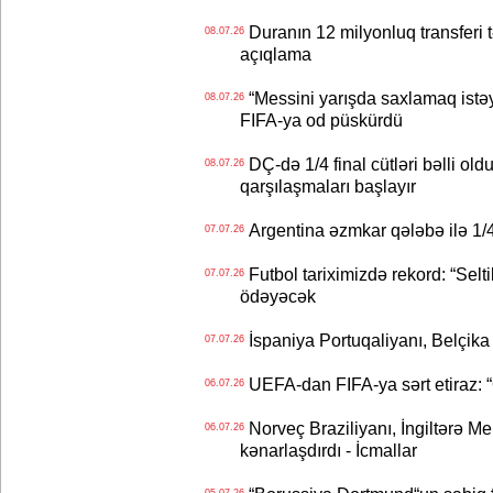
Duranın 12 milyonluq transferi t
08.07.26
açıqlama
“Messini yarışda saxlamaq istəyir
08.07.26
FIFA-ya od püskürdü
DÇ-də 1/4 final cütləri bəlli old
08.07.26
qarşılaşmaları başlayır
Argentina əzmkar qələbə ilə 1/4
07.07.26
Futbol tariximizdə rekord: “Selt
07.07.26
ödəyəcək
İspaniya Portuqaliyanı, Belçika
07.07.26
UEFA-dan FIFA-ya sərt etiraz: “Q
06.07.26
Norveç Braziliyanı, İngiltərə M
06.07.26
kənarlaşdırdı - İcmallar
05.07.26