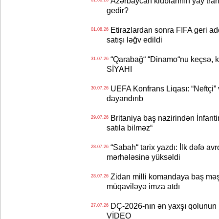
Azərbaycan klublarının yay transf
gedir?
Etirazlardan sonra FIFA geri ad
01.08.26
satışı ləğv edildi
“Qarabağ“ “Dinamo“nu keçsə, kim
31.07.26
SİYAHI
UEFA Konfrans Liqası: “Neftçi” 
30.07.26
dayandırıb
Britaniya baş nazirindən İnfantin
29.07.26
satıla bilməz“
“Sabah“ tarix yazdı: İlk dəfə av
28.07.26
mərhələsinə yüksəldi
Zidan milli komandaya baş məşqçi
28.07.26
müqaviləyə imza atdı
DÇ-2026-nın ən yaxşı qolunun m
27.07.26
VİDEO