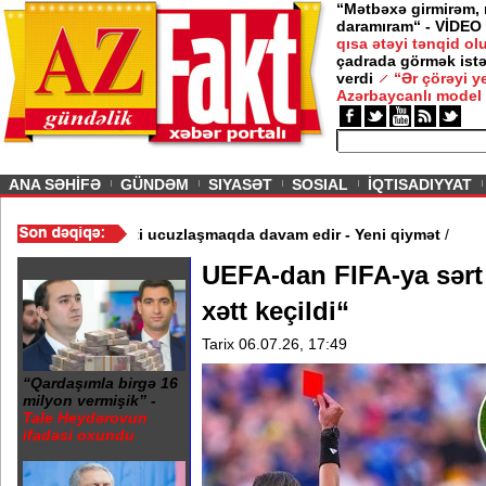
“Mətbəxə girmirəm,
daramıram“ - VİDEO
qısa ətəyi tənqid o
çadrada görmək istə
verdi
“Ər çörəyi 
Azərbaycanlı model
ious
ANA SƏHİFƏ
GÜNDƏM
SIYASƏT
SOSIAL
İQTISADIYYAT
ıldı - Video
/
Azərbaycan nefti ucuzlaşmaqda davam edir - Yeni q
UEFA-dan FIFA-ya sərt 
xətt keçildi“
Tarix 06.07.26, 17:49
“Qardaşımla birgə 16
milyon vermişik” -
Tale Heydərovun
ifadəsi oxundu