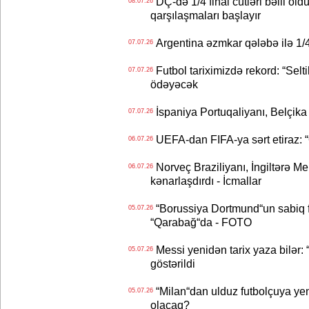
DÇ-də 1/4 final cütləri bəlli old
08.07.26
qarşılaşmaları başlayır
Argentina əzmkar qələbə ilə 1/4
07.07.26
Futbol tariximizdə rekord: “Selt
07.07.26
ödəyəcək
İspaniya Portuqaliyanı, Belçika
07.07.26
UEFA-dan FIFA-ya sərt etiraz: “Q
06.07.26
Norveç Braziliyanı, İngiltərə M
06.07.26
kənarlaşdırdı - İcmallar
“Borussiya Dortmund“un sabiq 
05.07.26
“Qarabağ“da - FOTO
Messi yenidən tarix yaza bilər: “
05.07.26
göstərildi
“Milan“dan ulduz futbolçuya yeni 
05.07.26
olacaq?