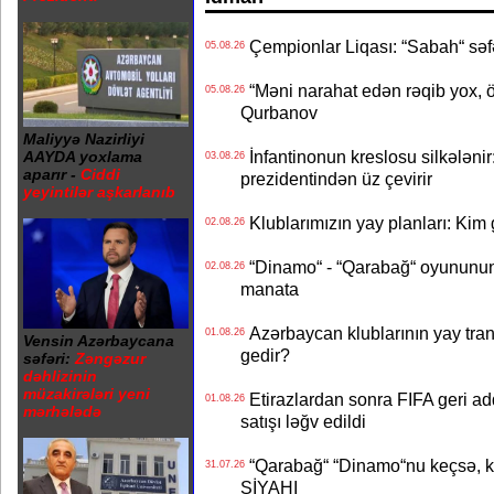
Çempionlar Liqası: “Sabah“ səf
05.08.26
“Məni narahat edən rəqib yox, 
05.08.26
Qurbanov
Maliyyə Nazirliyi
İnfantinonun kreslosu silkələnir
AAYDA yoxlama
03.08.26
aparır -
Ciddi
prezidentindən üz çevirir
yeyintilər aşkarlanıb
Klublarımızın yay planları: Kim g
02.08.26
“Dinamo“ - “Qarabağ“ oyununun bi
02.08.26
manata
Azərbaycan klublarının yay transf
01.08.26
Vensin Azərbaycana
gedir?
səfəri:
Zəngəzur
dəhlizinin
müzakirələri yeni
Etirazlardan sonra FIFA geri ad
01.08.26
mərhələdə
satışı ləğv edildi
“Qarabağ“ “Dinamo“nu keçsə, kim
31.07.26
SİYAHI