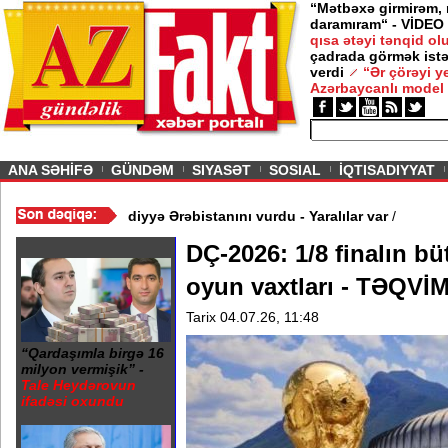
“Mətbəxə girmirəm,
daramıram“ - VİDEO
qısa ətəyi tənqid o
çadrada görmək istə
verdi
“Ər çörəyi 
Azərbaycanlı model
ious
ANA SƏHİFƏ
GÜNDƏM
SIYASƏT
SOSIAL
İQTISADIYYAT
lər - SİYAHI
/
Husilər Səudiyyə Ərəbistanını vurdu - Yaralılar var
/
DÇ-2026: 1/8 finalın bü
oyun vaxtları - TƏQVİ
Tarix 04.07.26, 11:48
“Qardaşımla birgə 16
milyon vermişik” -
Tale Heydərovun
ifadəsi oxundu