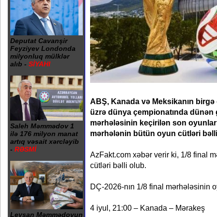
Deputat Cavanşir
Feyziyev Londonda
milyonluq mülklər
alıb -
SİYAHI
ABŞ, Kanada və Meksikanın birgə ev
üzrə dünya çempionatında dünən g
mərhələsinin keçirilən son oyunla
Saleh Məmmədov 1
mərhələnin bütün oyun cütləri bəlli
ilə 176 milyon manat
artıq vəsait xərcləyib
-
RƏSMİ
AzFakt.com xəbər verir ki, 1/8 final 
cütləri bəlli olub.
DÇ-2026-nın 1/8 final mərhələsinin o
4 iyul, 21:00 – Kanada – Mərakeş
Leysan Məmmədovun