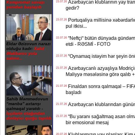
Azərbaycan klublarının yay transf
Kompromat savaşı
23.07.26
yenidən başlayıb
gedir?
Portuqaliya millisinə xəbərdar
23.07.26
pul itkisi...
“Neftçi“ bütün dünyada gündəm 
22.07.26
etdi - RƏSMİ - FOTO
Eldar Əzizovun narazı
olduğu kadr:
Xalid
Ələkbərov yola
“Oynamaq istəyim hər şeyin önü
22.07.26
salınır...
Azərbaycanlı azyaşlıya Modriç
21.07.26
Maliyyə məsələsinə görə qalıb
Finaldan sonra qalmaqal – FIFA 
21.07.26
başladı
Sahib Məmmədovun
“mənbə” axtarışı
Azərbaycan klublarından günün t
21.07.26
qalmaqal yaratdı -
İşçilərin otağından
“Bu yaranı sağaltmaq asan olm
21.07.26
dinləyici qurğu tapılıb
bir emosional mesaj
Klublarımızın yay planları: Kim g
20.07.26