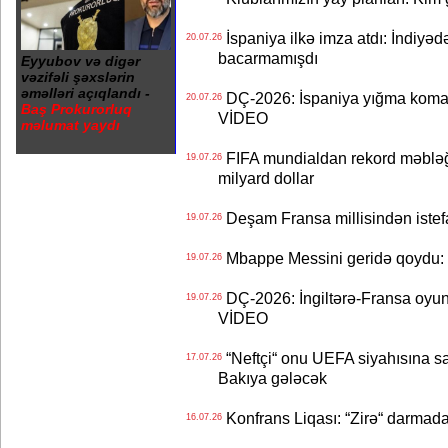
İspaniya ilkə imza atdı: İndiyəd
20.07.26
bacarmamışdı
Eyyubov və digər
vəzifəli şəxslərin
əməlləri açıqlandı -
DÇ-2026: İspaniya yığma koman
20.07.26
Baş Prokurorluq
VİDEO
məlumat yaydı
FIFA mundialdan rekord məbləğd
19.07.26
milyard dollar
Deşam Fransa millisindən istef
19.07.26
Mbappe Messini geridə qoydu: 
19.07.26
DÇ-2026: İngiltərə-Fransa oyun
19.07.26
VİDEO
“Neftçi“ onu UEFA siyahısına sal
17.07.26
Bakıya gələcək
Konfrans Liqası: “Zirə“ darmad
16.07.26