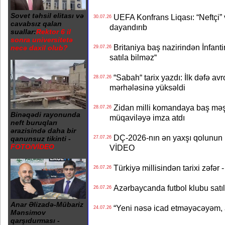
Sovet təhsil elitası və
UEFA Konfrans Liqası: “Neftçi” 
30.07.26
cavabsız qalan
dayandırıb
suallar:
Rektor 6 il
sonra universitetə
Britaniya baş nazirindən İnfantin
necə daxil olub?
29.07.26
satıla bilməz“
“Sabah“ tarix yazdı: İlk dəfə av
28.07.26
mərhələsinə yüksəldi
Zidan milli komandaya baş məşqçi
28.07.26
Binəqədi rayonunda
müqaviləyə imza atdı
neft buruqları
ərazisində daha bir
DÇ-2026-nın ən yaxşı qolunun m
27.07.26
qanunsuz tikinti -
FOTO/VİDEO
VİDEO
Türkiyə millisindən tarixi zəf
26.07.26
Azərbaycanda futbol klubu satıl
26.07.26
Anar Əlizadə-Mübariz
“Yeni nəsə icad etməyəcəyəm, 
24.07.26
Mənsimov
qarşıdurması -