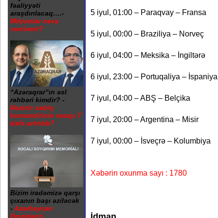
fəaliyyəti
5 iyul, 01:00 – Paraqvay – Fransa
araşdırılacaq….-
Milyonlar necə
xərclənir?
5 iyul, 00:00 – Braziliya – Norveç
6 iyul, 04:00 – Meksika – İngiltərə
6 iyul, 23:00 – Portuqaliya – İspaniya
“Azəraqrar”ın əsl
7 iyul, 04:00 – ABŞ – Belçika
rəhbəri kimdir? -
Nazirin sabiq
komandirinin maaşı 7
7 iyul, 20:00 – Argentina – Misir
dəfə artırılıb?
7 iyul, 00:00 – İsveçrə – Kolumbiya
Xəbərin oxunma sayı : 1780
Bizim iradəmizə qarşı
çıxanın başı əziləcək
-
Azərbaycan
İdman
Prezidenti