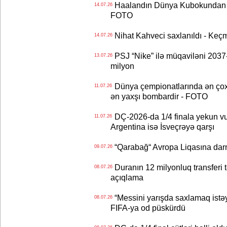
Haalandın Dünya Kubokundan q
14.07.26
FOTO
Nihat Kahveci saxlanıldı - Keç
14.07.26
PSJ “Nike” ilə müqaviləni 2037-c
13.07.26
milyon
Dünya çempionatlarında ən çox q
11.07.26
ən yaxşı bombardir - FOTO
DÇ-2026-da 1/4 finala yekun vur
11.07.26
Argentina isə İsveçrəyə qarşı
“Qarabağ“ Avropa Liqasına dar
09.07.26
Duranın 12 milyonluq transferi t
08.07.26
açıqlama
“Messini yarışda saxlamaq istəyir
08.07.26
FIFA-ya od püskürdü