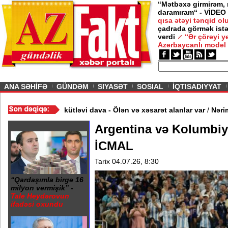
“Mətbəxə girmirəm,
daramıram“ - VİDEO
— 12 İyun 2026
AQAZIN /
qısa ətəyi tənqid o
çadrada görmək istə
şi məclislərinə bir şərtlə gedirəm” -
Nigar
verdi
“Ər çörəyi 
banova
Azərbaycanlı model
ious
ANA SƏHİFƏ
GÜNDƏM
SIYASƏT
SOSIAL
İQTISADIYYAT
O
/
Restoranın qarşısında kütləvi dava - Ölən və xəsarət alanlar var
Argentina və Kolumbiya
İCMAL
Tarix 04.07.26, 8:30
“Qardaşımla birgə 16
milyon vermişik” -
Tale Heydərovun
ifadəsi oxundu