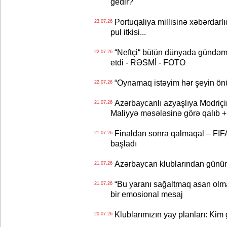
gedir?
Portuqaliya millisinə xəbərdar
23.07.26
pul itkisi...
“Neftçi“ bütün dünyada gündəm 
22.07.26
etdi - RƏSMİ - FOTO
“Oynamaq istəyim hər şeyin önü
22.07.26
Azərbaycanlı azyaşlıya Modriç
21.07.26
Maliyyə məsələsinə görə qalıb
Finaldan sonra qalmaqal – FIFA 
21.07.26
başladı
Azərbaycan klublarından günün t
21.07.26
“Bu yaranı sağaltmaq asan olm
21.07.26
bir emosional mesaj
Klublarımızın yay planları: Kim g
20.07.26