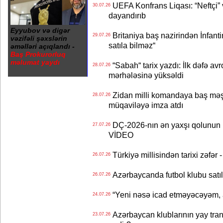
UEFA Konfrans Liqası: “Neftçi” 
30.07.26
dayandırıb
Eyyubov və digər
Britaniya baş nazirindən İnfantin
29.07.26
vəzifəli şəxslərin
satıla bilməz“
əməlləri açıqlandı -
Baş Prokurorluq
məlumat yaydı
“Sabah“ tarix yazdı: İlk dəfə av
28.07.26
mərhələsinə yüksəldi
Zidan milli komandaya baş məşqçi
28.07.26
müqaviləyə imza atdı
DÇ-2026-nın ən yaxşı qolunun m
27.07.26
VİDEO
Türkiyə millisindən tarixi zəf
26.07.26
Azərbaycanda futbol klubu satıl
26.07.26
“Yeni nəsə icad etməyəcəyəm, 
24.07.26
Azərbaycan klublarının yay transf
23.07.26