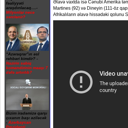
Əlavə vaxtda isə Cənubi Amerika təms
fəaliyyəti
Martines (92) və Dineyin (111-öz qapı
araşdırılacaq….-
Milyonlar necə
Afrikalıların əlavə hissədəki qolunu 
xərclənir?
“Azəraqrar”ın əsl
rəhbəri kimdir? -
Nazirin sabiq
komandirinin maaşı 7
dəfə artırılıb?
Bizim iradəmizə qarşı
çıxanın başı əziləcək
-
Azərbaycan
Prezidenti