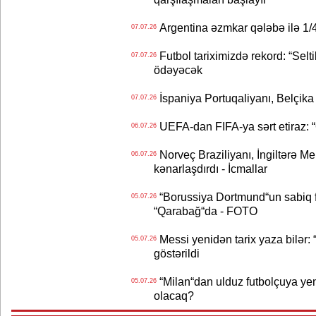
Argentina əzmkar qələbə ilə 1/4
07.07.26
Futbol tariximizdə rekord: “Selt
07.07.26
ödəyəcək
İspaniya Portuqaliyanı, Belçika
07.07.26
UEFA-dan FIFA-ya sərt etiraz: “Q
06.07.26
Norveç Braziliyanı, İngiltərə M
06.07.26
kənarlaşdırdı - İcmallar
“Borussiya Dortmund“un sabiq 
05.07.26
“Qarabağ“da - FOTO
Messi yenidən tarix yaza bilər: “
05.07.26
göstərildi
“Milan“dan ulduz futbolçuya yeni 
05.07.26
olacaq?