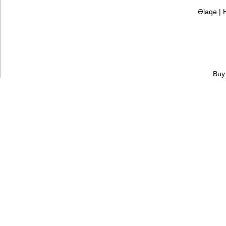
Əlaqə
|
Buy 