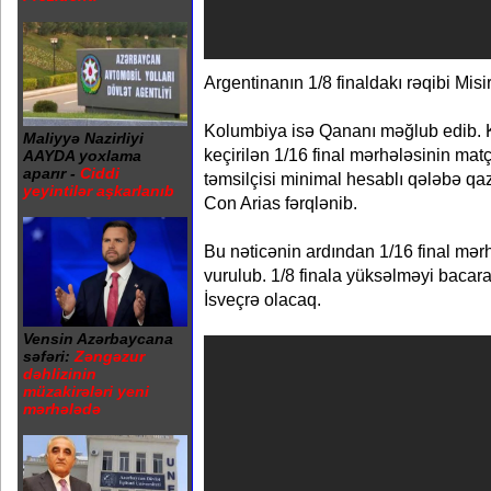
Argentinanın 1/8 finaldakı rəqibi Mis
Kolumbiya isə Qananı məğlub edib.
Maliyyə Nazirliyi
keçirilən 1/16 final mərhələsinin ma
AAYDA yoxlama
aparır -
Ciddi
təmsilçisi minimal hesablı qələbə qa
yeyintilər aşkarlanıb
Con Arias fərqlənib.
Bu nəticənin ardından 1/16 final mər
vurulub. 1/8 finala yüksəlməyi bacar
İsveçrə olacaq.
Vensin Azərbaycana
səfəri:
Zəngəzur
dəhlizinin
müzakirələri yeni
mərhələdə