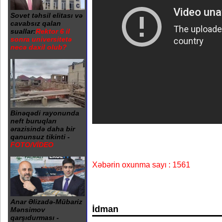
Sovet təhsil elitası və
cavabsız qalan
suallar:
Rektor 6 il
sonra universitetə
necə daxil olub?
Binəqədi rayonunda
neft buruqları
ərazisində daha bir
qanunsuz tikinti -
FOTO/VİDEO
Xəbərin oxunma sayı : 1561
Anar Əlizadə-Mübariz
İdman
Mənsimov
qarşıdurması -