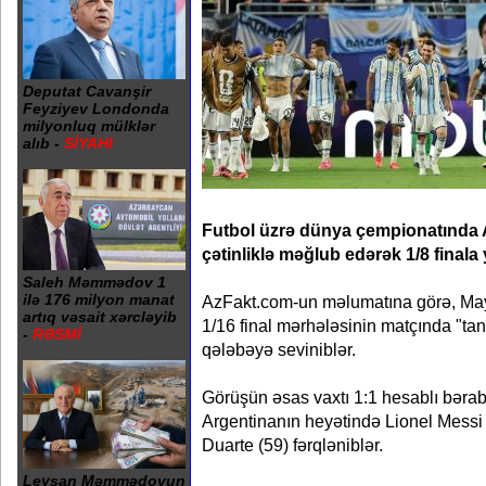
Deputat Cavanşir
Feyziyev Londonda
milyonluq mülklər
alıb -
SİYAHI
Futbol üzrə dünya çempionatında 
çətinliklə məğlub edərək 1/8 finala 
Saleh Məmmədov 1
ilə 176 milyon manat
AzFakt.com-un məlumatına görə, May
artıq vəsait xərcləyib
1/16 final mərhələsinin matçında "tan
-
RƏSMİ
qələbəyə seviniblər.
Görüşün əsas vaxtı 1:1 hesablı bərab
Argentinanın heyətində Lionel Messi
Duarte (59) fərqləniblər.
Leysan Məmmədovun