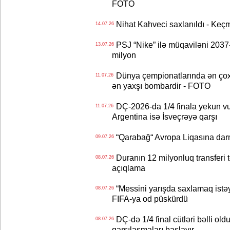
FOTO
Nihat Kahveci saxlanıldı - Keç
14.07.26
PSJ “Nike” ilə müqaviləni 2037-c
13.07.26
milyon
Dünya çempionatlarında ən çox q
11.07.26
ən yaxşı bombardir - FOTO
DÇ-2026-da 1/4 finala yekun vur
11.07.26
Argentina isə İsveçrəyə qarşı
“Qarabağ“ Avropa Liqasına dar
09.07.26
Duranın 12 milyonluq transferi t
08.07.26
açıqlama
“Messini yarışda saxlamaq istəyir
08.07.26
FIFA-ya od püskürdü
DÇ-də 1/4 final cütləri bəlli old
08.07.26
qarşılaşmaları başlayır