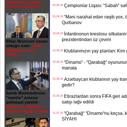
Kompromat savaşı
Çempionlar Liqası: “Sabah“ səf
05.08.26
yenidən başlayıb
“Məni narahat edən rəqib yox, 
05.08.26
Qurbanov
İnfantinonun kreslosu silkələnir
03.08.26
prezidentindən üz çevirir
Eldar Əzizovun narazı
olduğu kadr:
Xalid
Ələkbərov yola
Klublarımızın yay planları: Kim g
02.08.26
salınır...
“Dinamo“ - “Qarabağ“ oyununun bi
02.08.26
manata
Azərbaycan klublarının yay transf
01.08.26
gedir?
Sahib Məmmədovun
Etirazlardan sonra FIFA geri ad
01.08.26
“mənbə” axtarışı
satışı ləğv edildi
qalmaqal yaratdı -
İşçilərin otağından
dinləyici qurğu tapılıb
“Qarabağ“ “Dinamo“nu keçsə, kim
31.07.26
SİYAHI