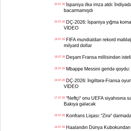
İspaniya ilkə imza atdı: İndiyəd
20.07.26
bacarmamışdı
DÇ-2026: İspaniya yığma koman
20.07.26
VİDEO
FIFA mundialdan rekord məbləğd
19.07.26
milyard dollar
Deşam Fransa millisindən istef
19.07.26
Mbappe Messini geridə qoydu: 
19.07.26
DÇ-2026: İngiltərə-Fransa oyun
19.07.26
VİDEO
“Neftçi“ onu UEFA siyahısına sal
17.07.26
Bakıya gələcək
Konfrans Liqası: “Zirə“ darmad
16.07.26
Haalandın Dünya Kubokundan q
14.07.26