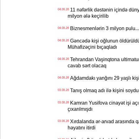
11 nəfərlik dəstənin içində dün
04.08.26
milyon ələ keçirilib
Biznesmenlərin 3 milyon pulu..
04.08.26
Gəncədə kişi oğlunun öldürüldüy
04.08.26
Mühafizəçini bıçaqladı
Tehrandan Vaşinqtona ultimatu
04.08.26
cavab sərt olacaq
Ağdamdakı yanğını 29 yaşlı kişi
04.08.26
Tanış olmaq adı ilə kişini soydu
03.08.26
Kamran Yusifova cinayət işi açıld
03.08.26
çıxarılmışdı
Xırdalanda ər-arvad arasında qa
03.08.26
həyatını itirdi