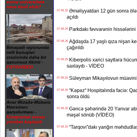
sonra universitetə
necə daxil olub?
Əməliyyatdan 12 gün sonra ölən A
07.08.26
açıldı
Parkdakı fəvvarənin hissələrini 
07.08.26
Ağdaşda 17 yaşlı qıza nişan keçir
07.08.26
çağırıldı
Binəqədi rayonunda
neft buruqları
ərazisində daha bir
Kiberpolis xarici saytlara hücum
07.08.26
qanunsuz tikinti -
saxlayıb - VİDEO
FOTO/VİDEO
Süleyman Mikayılovun müavinin
07.08.26
“Kəpəz“ Hospitalında faciə: Qad
07.08.26
sonra öldü
Anar Əlizadə-Mübariz
Mənsimov
Gəncə şəhərində 20 Yanvar abidə
07.08.26
qarşıdurması -
məşəl sönüb (VİDEO)
Kompromat savaşı
yenidən başlayıb
“Tarqovı”dakı yanğın məhdudla
07.08.26