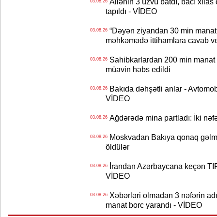
Ailənin 3 üzvü batdı, bacı xilas
03.08.26
tapıldı - VİDEO
“Dəyən ziyandan 30 min manat
03.08.26
məhkəmədə ittihamlara cavab ve
Sahibkarlardan 200 min manat rü
03.08.26
müavin həbs edildi
Bakıda dəhşətli anlar - Avtomobil
03.08.26
VİDEO
Ağdərədə mina partladı: İki nəfə
03.08.26
Moskvadan Bakıya qonaq gəlmişd
03.08.26
öldülər
İrandan Azərbaycana keçən TIR-
03.08.26
VİDEO
Xəbərləri olmadan 3 nəfərin adın
03.08.26
manat borc yarandı - VİDEO