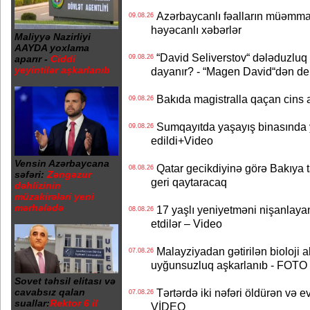
Azərbaycanlı fəalların müəmmal
09.08.26
həyəcanlı xəbərlər
Maliyyə Nazirliyi
AAYDA yoxlama
“David Seliverstov“ dələduzluq 
aparır -
Ciddi
09.08.26
yeyintilər aşkarlanıb
dayanır? - “Magen David“dən de
Bakıda magistralla qaçan cins a
09.08.26
Sumqayıtda yaşayış binasında ya
09.08.26
edildi+Video
Vensin Azərbaycana
Qatar gecikdiyinə görə Bakıya t
08.08.26
səfəri:
Zəngəzur
geri qaytaracaq
dəhlizinin
müzakirələri yeni
mərhələdə
17 yaşlı yeniyetməni nişanlayan
08.08.26
etdilər – Video
Malayziyadan gətirilən bioloji a
07.08.26
uyğunsuzluq aşkarlanıb - FOTO
Sovet təhsil elitası və
cavabsız qalan
Tərtərdə iki nəfəri öldürən və ev
07.08.26
suallar:
Rektor 6 il
VİDEO