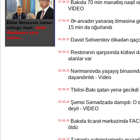
Bakıda 70 min manatlıq naqil oğ
07.08.26
VİDEO
Ər-arvadın yanaraq ölməsinə gö
07.08.26
Eldar Əzizovun narazı
15 min də oğurlanıb
olduğu kadr:
Xalid
Ələkbərov yola
salınır...
David Seliverstov ölkədən qaç
06.08.26
Restoranın qarşısında kütləvi d
06.08.26
alanlar var
Nərimanovda yaşayış binasındakı 
06.08.26
dayandırıldı - Video
Tbilisi-Bakı qatarı yenə gecikdi 
05.08.26
Şəmsi Səmədzadə danışdı: O d
05.08.26
deyil - VİDEO
Bakıda ticarət mərkəzində FACİƏ
05.08.26
öldü
Tərtərdə qəbiristanlıqda məzarla
05.08.26