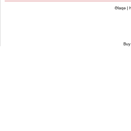
Əlaqə
|
Buy 