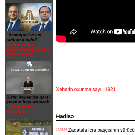
“Azəraqrar”ın əsl
rəhbəri kimdir? -
Nazirin sabiq
komandirinin maaşı 7
dəfə artırılıb?
Xəbərin oxunma sayı : 1921
Bizim iradəmizə qarşı
çıxanın başı əziləcək
-
Azərbaycan
Prezidenti
Hadisə
Zaqatala icra başçısının sürüc
10.08.26