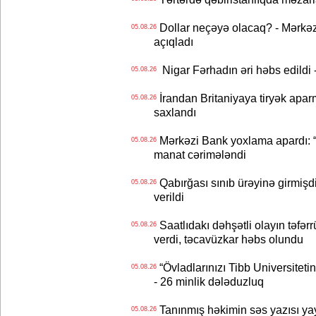
Dollar neçəyə olacaq? - Mərkə
05.08.26
açıqladı
Nigar Fərhadın əri həbs edildi 
05.08.26
İrandan Britaniyaya tiryək apar
05.08.26
saxlandı
Mərkəzi Bank yoxlama apardı: “
05.08.26
manat cərimələndi
Qabırğası sınıb ürəyinə girmişdi
05.08.26
verildi
Saatlıdakı dəhşətli olayın təfərr
05.08.26
verdi, təcavüzkar həbs olundu
“Övladlarınızı Tibb Universiteti
05.08.26
- 26 minlik dələduzluq
Tanınmış həkimin səs yazısı yay
05.08.26