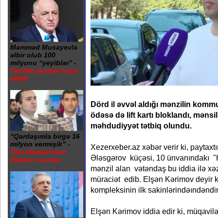
Məmməd Musayevlə
əlbir olub 100
milyonu “yeyiblər” -
Vəzifəli şəxslər həbs
edildi
Dörd il əvvəl aldığı mənzilin kommu
ödəsə də lift kartı bloklandı, mənsil
məhdudiyyət tətbiq olundu.
“Qardaşımla birgə 16
milyon vermişik” -
Xezerxeber.az xəbər verir ki, paytax
Tale Heydərovun
Ələsgərov küçəsi, 10 ünvanındakı 
ifadəsi oxundu
mənzil alan vətəndaş bu iddia ilə xə
müraciət edib. Elşən Kərimov deyir ki
kompleksinin ilk sakinlərindəındəndir
Elşən Kərimov iddia edir ki, müqavilə