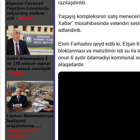
razılaşdırılıb.
Deputat Cavanşir
Feyziyev Londonda
milyonluq mülklər
Yaşayış kompleksinin satış meneceri
alıb -
SİYAHI
Xəbər" müsahibəsində vətəndın səslən
adlandırıb.
Elvin Fərhadov qeyd edib ki, Elşən Kə
bloklanması və mənzilinin isti su ilə
onun 6 aydır ödəmədiyi kommunal xid
Saleh Məmmədov 1
ilə 176 milyon manat
əlaqədardır.
artıq vəsait xərcləyib
-
RƏSMİ
Leysan Məmmədovun
fəaliyyəti
araşdırılacaq….-
Milyonlar necə
xərclənir?