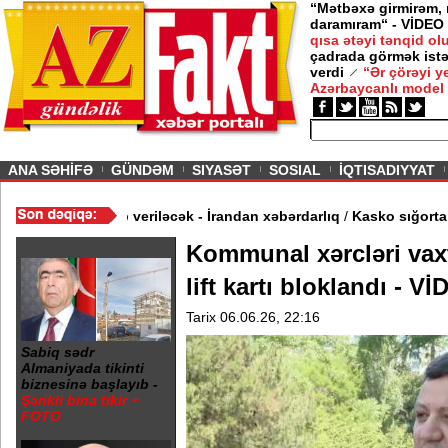
“Mətbəxə girmirəm,
daramıram“ - VİDEO
n 2026
qısa ətəyi tənqid o
çadrada görmək istə
ir şərtlə gedirəm” -
Nigar
verdi
“Ər çörəyi 
Azərbaycanlı model
ious
ANA SƏHİFƏ
GÜNDƏM
SIYASƏT
SOSIAL
İQTISADIYYAT
um etsə, qətiyyətli cavab veriləcək - İrandan xəbərdarlıq
/
Kasko 
Kommunal xərcləri vax
lift kartı bloklandı - V
Tarix 06.06.26, 22:16
Sabiq sədr
Almaniyada tikinti
biznesinə başlayıb -
Şərikli bina tikir +
FOTO