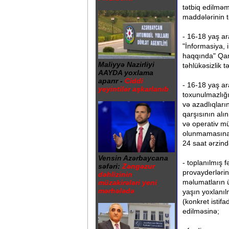
tətbiq edilmə
maddələrinin t
- 16-18 yaş ar
"İnformasiya, 
haqqında" Qan
Maliyyə Nazirliyi
təhlükəsizlik 
AAYDA yoxlama
aparır -
Ciddi
- 16-18 yaş ara
yeyintilər aşkarlanıb
toxunulmazlığ
və azadlıqları
qarşısının alı
və operativ mü
olunmamasına,
24 saat ərzin
Vensin Azərbaycana
- toplanılmış 
səfəri:
Zəngəzur
provayderləri
dəhlizinin
məlumatların 
müzakirələri yeni
mərhələdə
yaşın yoxlanıl
(konkret istif
edilməsinə;