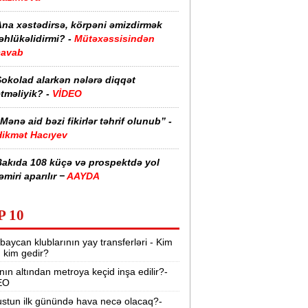
Ana xəstədirsə, körpəni əmizdirmək
əhlükəlidirmi? -
Mütəxəssisindən
cavab
Şokolad alarkən nələrə diqqət
tməliyik? -
VİDEO
Mənə aid bəzi fikirlər təhrif olunub” -
Hikmət Hacıyev
Bakıda 108 küçə və prospektdə yol
əmiri aparılır −
AAYDA
sti havada qəbul edilən bəzi dərmanlar
P 10
əsadlar törədə bilər -
VİDEO
baycan klublarının yay transferləri - Kim
üharibədə 3 400-dən çox iranlı və 18
r, kim gedir?
ABŞ hərbçisi həlak olub -
“Reuters“
nın altından metroya keçid inşa edilir?-
EO
BMT-dən dəhşətli xəbərdarlıq -
49
ilyon insan ac qala bilər
stun ilk günündə hava necə olacaq?-