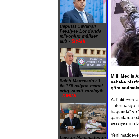
Deputat Cavanşir
Feyziyev Londonda
milyonluq mülklər
alıb -
SİYAHI
Milli Məclis 
Saleh Məmmədov 1
şəbəkə platfo
ilə 176 milyon manat
görə cəriməl
artıq vəsait xərcləyib
-
RƏSMİ
AzFakt.com xəb
"İnformasiya, 
haqqında" və 
qanunlarda edi
sessiyasının b
Yeni maddəyə 
Leysan Məmmədovun