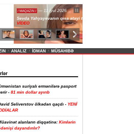
— 11 İyul 2026
ayevanın qısa ətəyi tənqid olundu -
ZIN
ANALIZ
İDMAN
MÜSAHIBƏ
rlər
rmənistan suriyalı ermənilərə pasport
erir -
81 min dollar ayırıb
David Seliverstov ölkədən qaçdı -
YENİ
İDDİALAR
Müavinət alanların diqqətinə:
Kimlərin
dənişi dayandırılır?