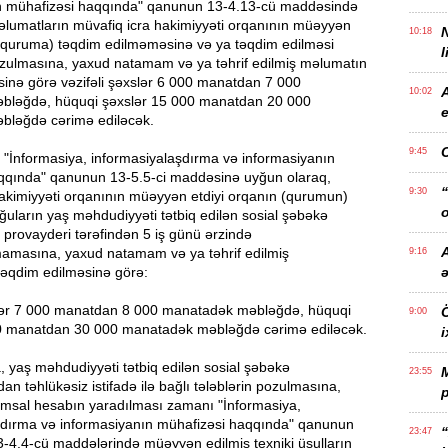
n mühafizəsi haqqında" qanunun 13-4.13-cü maddəsində
əlumatların müvafiq icra hakimiyyəti orqanının müəyyən
10:18
 (quruma) təqdim edilməməsinə və ya təqdim edilməsi
l
zulmasına, yaxud natamam və ya təhrif edilmiş məlumatın
sinə görə vəzifəli şəxslər 6 000 manatdan 7 000
10:02
bləğdə, hüquqi şəxslər 15 000 manatdan 20 000
e
ləğdə cərimə ediləcək.
9:45
 "İnformasiya, informasiyalaşdırma və informasiyanın
qqında" qanunun 13-5.5-ci maddəsinə uyğun olaraq,
“
9:30
hakimiyyəti orqanının müəyyən etdiyi orqanın (qurumun)
o
ğuların yaş məhdudiyyəti tətbiq edilən sosial şəbəkə
 provayderi tərəfindən 5 iş günü ərzində
A
mamasına, yaxud natamam və ya təhrif edilmiş
9:16
təqdim edilməsinə görə:
xslər 7 000 manatdan 8 000 manatadək məbləğdə, hüquqi
Ö
9:00
0 manatdan 30 000 manatadək məbləğdə cərimə ediləcək.
i
 yaş məhdudiyyəti tətbiq edilən sosial şəbəkə
23:55
dan təhlükəsiz istifadə ilə bağlı tələblərin pozulmasına,
p
qəmsal hesabın yaradılması zamanı "İnformasiya,
şdırma və informasiyanın mühafizəsi haqqında" qanunun
“
23:47
3-4.4-cü maddələrində müəyyən edilmiş texniki üsulların