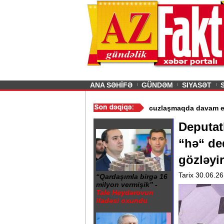
26
şın sürmürəm, saçımı
Previous
ANA SƏHİFƏ
GÜNDƏM
SIYASƏT
rin istismarı dayandırıldı - Video
/
Azərbaycan nefti ucuzlaşmaqda
Deputat
“hə“ de
gözləyi
Tarix 30.06.26
“Qardaşımla birgə 16
milyon vermişik” -
Tale Heydərovun
ifadəsi oxundu