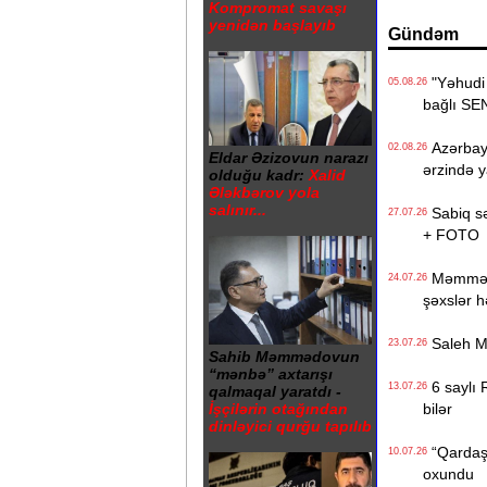
Kompromat savaşı
yenidən başlayıb
Gündəm
"Yəhudi D
05.08.26
bağlı SE
Azərbayc
02.08.26
Eldar Əzizovun narazı
ərzində ya
olduğu kadr:
Xalid
Ələkbərov yola
salınır...
Sabiq səd
27.07.26
+ FOTO
Məmməd M
24.07.26
şəxslər h
Saleh Mə
23.07.26
Sahib Məmmədovun
“mənbə” axtarışı
6 saylı R
13.07.26
qalmaqal yaratdı -
bilər
İşçilərin otağından
dinləyici qurğu tapılıb
“Qardaşı
10.07.26
oxundu