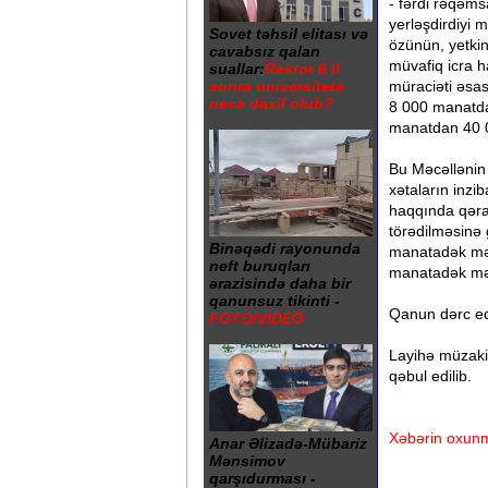
- fərdi rəqəms
yerləşdirdiyi 
Sovet təhsil elitası və
özünün, yetki
cavabsız qalan
müvafiq icra 
suallar:
Rektor 6 il
müraciəti əsas
sonra universitetə
necə daxil olub?
8 000 manatda
manatdan 40 
Bu Məcəllənin
xətaların inzi
haqqında qərar
törədilməsinə
Binəqədi rayonunda
manatadək mə
neft buruqları
manatadək məb
ərazisində daha bir
qanunsuz tikinti -
Qanun dərc ed
FOTO/VİDEO
Layihə müzaki
qəbul edilib.
Xəbərin oxunm
Anar Əlizadə-Mübariz
Mənsimov
qarşıdurması -