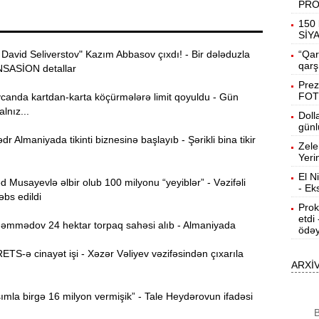
PR
19:31
150 
b
SİY
avid Seliverstov" Kazım Abbasov çıxdı! - Bir dələduzla
“Qar
19:16
qarş
NSASİON detallar
d
Prez
FOT
anda kartdan-karta köçürmələrə limit qoyuldu - Gün
19:00
lnız...
Doll
günl
r Almaniyada tikinti biznesinə başlayıb - Şərikli bina tikir
Zele
18:41
Yeri
Ç
El N
usayevlə əlbir olub 100 milyonu “yeyiblər” - Vəzifəli
- Ek
N
18:22
əbs edildi
a
Prok
etdi
mmədov 24 hektar torpaq sahəsi alıb - Almaniyada
ödəy
K
18:05
o
ETS-ə cinayət işi - Xəzər Vəliyev vəzifəsindən çıxarıla
ARXİ
17:49
A
mla birgə 16 milyon vermişik” - Tale Heydərovun ifadəsi
B