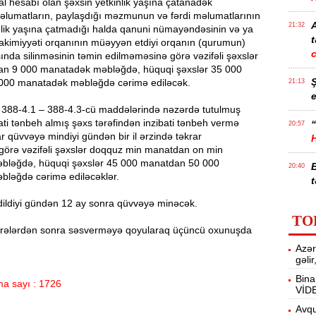
al hesabı olan şəxsin yetkinlik yaşına çatanadək
məlumatların, paylaşdığı məzmunun və fərdi məlumatlarının
21:32
nlik yaşına çatmadığı halda qanuni nümayəndəsinin və ya
t
hakimiyyəti orqanının müəyyən etdiyi orqanın (qurumun)
ında silinməsinin təmin edilməməsinə görə vəzifəli şəxslər
n 9 000 manatadək məbləğdə, hüquqi şəxslər 35 000
000 manatadək məbləğdə cərimə ediləcək.
21:13
e
 388-4.1 – 388-4.3-cü maddələrində nəzərdə tutulmuş
bati tənbeh almış şəxs tərəfindən inzibati tənbeh vermə
“
20:57
 qüvvəyə mindiyi gündən bir il ərzində təkrar
 görə vəzifəli şəxslər doqquz min manatdan on min
bləğdə, hüquqi şəxslər 45 000 manatdan 50 000
20:40
ləğdə cərimə ediləcəklər.
t
ildiyi gündən 12 ay sonra qüvvəyə minəcək.
İ
20:25
TO
f
rələrdən sonra səsverməyə qoyularaq üçüncü oxunuşda
Azər
M
20:06
gəli
Bina
a sayı : 1726
VİD
19:48
m
Avqu