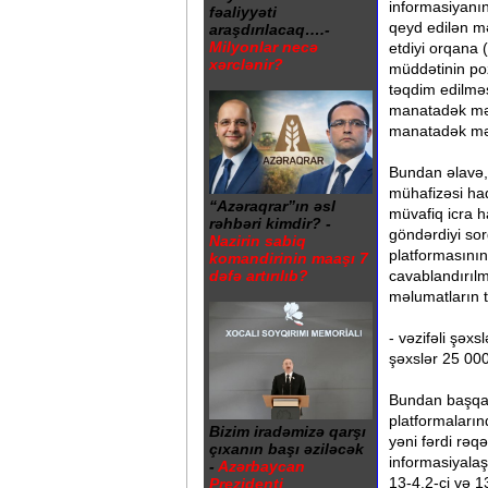
informasiyanı
fəaliyyəti
qeyd edilən m
araşdırılacaq….-
Milyonlar necə
etdiyi orqana
xərclənir?
müddətinin po
təqdim edilmə
manatadək mə
manatadək məb
Bundan əlavə,
mühafizəsi ha
“Azəraqrar”ın əsl
müvafiq icra 
rəhbəri kimdir? -
göndərdiyi sor
Nazirin sabiq
platformasının
komandirinin maaşı 7
dəfə artırılıb?
cavablandırıl
məlumatların 
- vəzifəli şə
şəxslər 25 00
Bundan başqa,
platformaların
Bizim iradəmizə qarşı
yəni fərdi rə
çıxanın başı əziləcək
informasiyala
-
Azərbaycan
13-4.2-ci və 1
Prezidenti