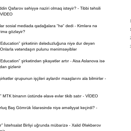
T
17:35
n Qafarov səhiyyə naziri olmaq istəyir? - Tibbi təhsili
e
 VİDEO
17:20
ar sosial mediada qadağalara “hə“ dedi - Kimlərə nə
v
rimə gözləyir?
x
Education” şirkətinin dələduzluğuna niyə dur deyən
17:03
 Onlarla vətəndaşın pulunu mənimsəyiblər
Education” şirkətindən şikayətlər artır - Aisa Aslanova isə
N
16:47
an gizlənir
rkətlər qrupunun işçiləri aylardır maaşlarını ala bilmirlər -
İ
16:29
i
 MTK binanın üstündə əlavə evlər tikib satır - VİDEO
“
16:14
luq Baş Gömrük İdarəsində niyə əməliyyat keçirdi? -
ç
M
16:00
r” İstehsalat Birliyi uğrunda mübarizə - Xalid Ələkbərov
a