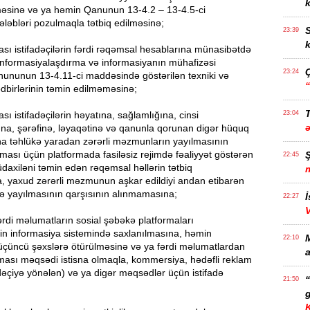
k
məsinə və ya həmin Qanunun 13-4.2 – 13-4.5-ci
ələbləri pozulmaqla tətbiq edilməsinə;
S
23:39
k
ası istifadəçilərin fərdi rəqəmsal hesablarına münasibətdə
informasiyalaşdırma və informasiyanın mühafizəsi
23:24
ununun 13-4.11-ci maddəsində göstərilən texniki və
tədbirlərinin təmin edilməməsinə;
T
sı istifadəçilərin həyatına, sağlamlığına, cinsi
23:04
ına, şərəfinə, ləyaqətinə və qanunla qorunan digər hüquq
na təhlükə yaradan zərərli məzmunların yayılmasının
nması üçün platformada fasiləsiz rejimdə fəaliyyət göstərən
22:45
daxiləni təmin edən rəqəmsal həllərin tətbiq
 yaxud zərərli məzmunun aşkar edildiyi andan etibarən
də yayılmasının qarşısının alınmamasına;
İ
22:27
fərdi məlumatların sosial şəbəkə platformaları
nin informasiya sistemində saxlanılmasına, həmin
22:10
üçüncü şəxslərə ötürülməsinə və ya fərdi məlumatlardan
a
ması məqsədi istisna olmaqla, kommersiya, hədəfli reklam
adəçiyə yönələn) və ya digər məqsədlər üçün istifadə
21:50
g