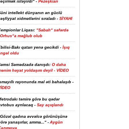
eçirmək istəyirdi“ -
Pezeşkian
üni intellekt dünyanın ən güclü
əşfiyyat xidmətlərini sıraladı -
SİYAHI
Çempionlar Liqası:
“Sabah“ səfərdə
“Orhus“a məğlub olub
bilisi-Bakı qatarı yenə gecikdi -
İşıq
əngəl oldu
Şəmsi Səmədzadə danışdı:
O daha
mənim həyat yoldaşım deyil - VİDEO
smayıllı rayonunda mal əti bahalaşıb -
VİDEO
Metrodakı təmirə görə bu qədər
vtobus ayrılacaq -
Say açıqlandı
“Gözəl qadına əvvəlcə görünüşünə
örə yanaşırlar, amma...“ -
Aygün
Kazımova