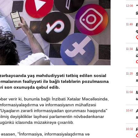
“
12:06
g
B
11:49
q
İ
11:34
ü
11:20
Azərbaycanda yaş məhdudiyyəti tətbiq edilən sosial
s
rmalarının fəaliyyəti ilə bağlı tələblərin pozulmasına
əri son oxunuşda qəbul edib.
M
11:04
u
ər verir ki, bununla bağlı İnzibati Xətalar Məcəlləsində,
informasiyalaşdırma və informasiyanın mühafizəsi
"Uşaqların zərərli informasiyadan qorunması haqqında"
A
10:47
lmiş dəyişikliklər layihəsi parlamentin növbədənkənar
s
ugünkü iclasında müzakirəyə çıxarılıb.
R
10:32
əsasən, "İnformasiya, informasiyalaşdırma və
Ö