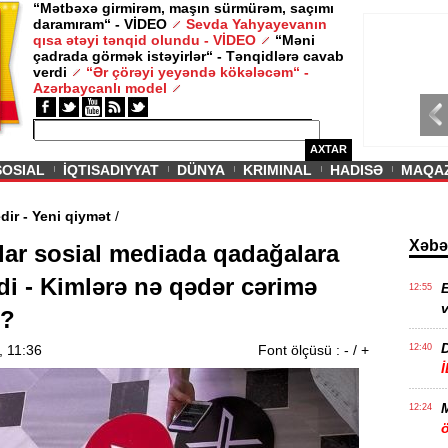
“Mətbəxə girmirəm, maşın sürmürəm, saçımı
daramıram“ - VİDEO
Sevda Yahyayevanın
/ MAQAZIN /
qısa ətəyi tənqid olundu - VİDEO
“Məni
çadrada görmək istəyirlər“ - Tənqidlərə cavab
Sevda Yahy
verdi
“Ər çörəyi yeyəndə kökələcəm“ -
VİDEO
Azərbaycanlı model
AXTAR
SOSIAL
İQTISADIYYAT
DÜNYA
KRIMINAL
HADISƏ
MAQA
 davam edir - Yeni qiymət
/
Xəbə
lar sosial mediada qadağalara
di - Kimlərə nə qədər cərimə
E
12:55
v
r?
, 11:36
Font ölçüsü :
-
/
+
12:40
12:24
ö