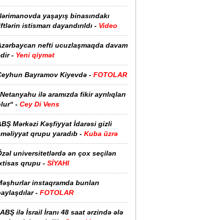
Nərimanovda yaşayış binasındakı
iftlərin istismarı dayandırıldı -
Video
Azərbaycan nefti ucuzlaşmaqda davam
dir -
Yeni qiymət
Ceyhun Bayramov Kiyevdə -
FOTOLAR
Netanyahu ilə aramızda fikir ayrılıqları
lur“ -
Cey Di Vens
BŞ Mərkəzi Kəşfiyyat İdarəsi gizli
əməliyyat qrupu yaradıb -
Kuba üzrə
zəl universitetlərdə ən çox seçilən
xtisas qrupu -
SİYAHI
Məşhurlar instaqramda bunları
aylaşdılar -
FOTOLAR
ABŞ ilə İsrail İranı 48 saat ərzində ələ