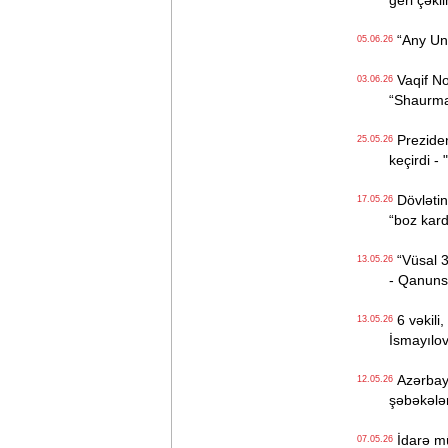
geri çəkil
“Any Unbo
05.06.26
Vaqif No
03.06.26
“Shaurma“
Preziden
25.05.26
keçirdi -
Dövlətin 
17.05.26
“boz kard
“Vüsal 30
13.05.26
- Qanunsu
6 vəkili,
13.05.26
İsmayılo
Azərbayc
12.05.26
şəbəkələr
İdarə müd
07.05.26