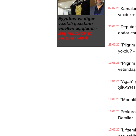
Kamaləddi
07.07.26
yoxdur +
Eyyubov və digər
vəzifəli şəxslərin
Deputatl
30.06.26
əməlləri açıqlandı -
qədər cə
Baş Prokurorluq
məlumat yaydı
“Pilgrim 
23.06.26
yoxdu? -
“Pilgrim 
19.06.26
vətəndaşd
“Agah” şi
19.06.26
ŞİKAYƏT
“Monolit”
18.06.26
Prokuror
16.06.26
Detallar
“Lifttəmi
10.06.26