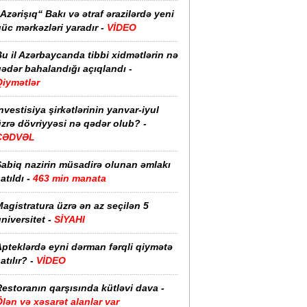
Azərişıq“ Bakı və ətraf ərazilərdə yeni
üc mərkəzləri yaradır -
VİDEO
u il Azərbaycanda tibbi xidmətlərin nə
ədər bahalandığı açıqlandı -
Qiymətlər
nvestisiya şirkətlərinin yanvar-iyul
zrə dövriyyəsi nə qədər olub? -
CƏDVƏL
Sabiq nazirin müsadirə olunan əmlakı
atıldı -
463 min manata
agistratura üzrə ən az seçilən 5
niversitet -
SİYAHI
pteklərdə eyni dərman fərqli qiymətə
atılır? -
VİDEO
estoranın qarşısında kütləvi dava -
lən və xəsarət alanlar var