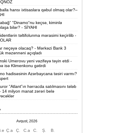
OQNOZ
“Wildberries” anbar tutumunun üçdə
balla hansı ixtisaslara qəbul olmaq olar?–
irini itirib -
21-ci hücum
AHI
abağ“ “Dinamo“nu keçsə, kiminlə
“Sea Breeze“də mənzil qiymətləri necə
ılaşa bilər? - SİYAHI
əyişir? -
Qiymətlər
identlərin təltifolunma mərasimi keçirilib -
OLAR
Bakıda ticarət mərkəzində FACİƏ:
liftin
ar neçəyə olacaq? - Mərkəzi Bank 3
şaxtasına düşüb öldü
ük məzənnəni açıqladı
nski Umerovu yeni vəzifəyə təyin etdi -
Pentaqondan kritik addım:
Rusiya və
nə isə Klimenkonu gətirdi
inə qarşı yeni plan
ino hadisəsinin Azərbaycana təsiri varmı?
spert
axçıvan Şəhər Poliklinikasında tibbi
rayış 60-80 manata satılır? -
VİDEO
uror “Atlant”ın hərracda satılmasını tələb
 - 14 milyon manat zərəri belə
əcəklər
olleclərdə ən yüksək təhsil haqqı
lan ixtisaslar -
SİYAHI
V
"Yəhudi David Seliverstov" Kazım
bbasov çıxdı! -
Bir dələduzla bağlı
Avqust, 2026
SENSASİON detallar
.e
Ç.a
Ç.
C.a
C.
Ş.
B.