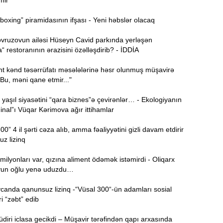
mir
xing” piramidasının ifşası - Yeni həbslər olacaq
15:44
U
vruzovun ailəsi Hüseyn Cavid parkında yerləşən
 restoranının ərazisini özəlləşdirib? - İDDİA
B
15:27
t kənd təsərrüfatı məsələlərinə həsr olunmuş müşavirə
 "Bu, məni qane etmir..."
yaşıl siyasətini “qara biznes”ə çevirənlər… - Ekologiyanın
S
15:12
inal”ı Vüqar Kərimova ağır ittihamlar
l
0” 4 il şərti cəza alıb, amma fəaliyyətini gizli davam etdirir
T
14:58
z lizinq
 milyonları var, qızına aliment ödəmək istəmirdi - Oliqarx
14:42
vun oğlu yenə uduzdu…
anda qanunsuz lizinq -“Vüsal 300“-ün adamları sosial
i “zəbt” edib
9
14:25
b
iri iclasa gecikdi – Müşavir tərəfindən qapı arxasında