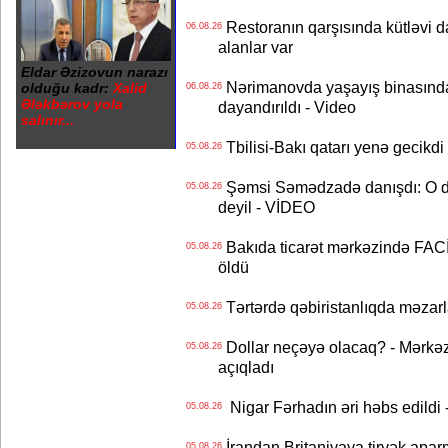
Restoranın qarşısında kütləvi d
06.08.26
alanlar var
Eldar Əzizovun narazı
Nərimanovda yaşayış binasındakı 
olduğu kadr:
Xalid
06.08.26
Ələkbərov yola
dayandırıldı - Video
salınır...
Tbilisi-Bakı qatarı yenə gecikdi 
05.08.26
Şəmsi Səmədzadə danışdı: O d
05.08.26
deyil - VİDEO
Bakıda ticarət mərkəzində FACİƏ
05.08.26
öldü
Tərtərdə qəbiristanlıqda məzarla
05.08.26
Dollar neçəyə olacaq? - Mərkə
05.08.26
açıqladı
Nigar Fərhadın əri həbs edildi 
05.08.26
İrandan Britaniyaya tiryək apar
05.08.26