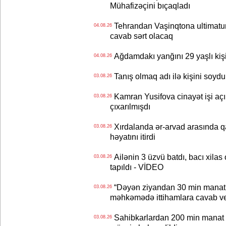
Mühafizəçini bıçaqladı
Tehrandan Vaşinqtona ultimatu
04.08.26
cavab sərt olacaq
Ağdamdakı yanğını 29 yaşlı kişi
04.08.26
Tanış olmaq adı ilə kişini soydu
03.08.26
Kamran Yusifova cinayət işi açıld
03.08.26
çıxarılmışdı
Xırdalanda ər-arvad arasında qa
03.08.26
həyatını itirdi
Ailənin 3 üzvü batdı, bacı xilas
03.08.26
tapıldı - VİDEO
“Dəyən ziyandan 30 min manat
03.08.26
məhkəmədə ittihamlara cavab ve
Sahibkarlardan 200 min manat rü
03.08.26