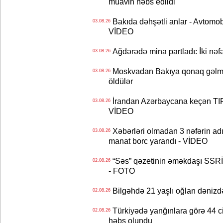
müavin həbs edildi
Bakıda dəhşətli anlar - Avtomobil
03.08.26
VİDEO
Ağdərədə mina partladı: İki nəfə
03.08.26
Moskvadan Bakıya qonaq gəlmişd
03.08.26
öldülər
İrandan Azərbaycana keçən TIR-
03.08.26
VİDEO
Xəbərləri olmadan 3 nəfərin adın
03.08.26
manat borc yarandı - VİDEO
“Səs” qəzetinin əməkdaşı SSRİ 
02.08.26
- FOTO
Bilgəhdə 21 yaşlı oğlan dənizdə b
02.08.26
Türkiyədə yanğınlara görə 44 cina
02.08.26
həbs olundu