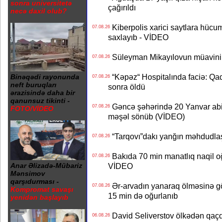
sonra universitetə
çağırıldı
necə daxil olub?
Kiberpolis xarici saytlara hücum
07.08.26
saxlayıb - VİDEO
Süleyman Mikayılovun müavinin
07.08.26
“Kəpəz“ Hospitalında faciə: Qad
Binəqədi rayonunda
07.08.26
neft buruqları
sonra öldü
ərazisində daha bir
qanunsuz tikinti -
Gəncə şəhərində 20 Yanvar abidə
07.08.26
FOTO/VİDEO
məşəl sönüb (VİDEO)
“Tarqovı”dakı yanğın məhdudla
07.08.26
Bakıda 70 min manatlıq naqil oğ
07.08.26
VİDEO
Anar Əlizadə-Mübariz
Mənsimov
qarşıdurması -
Ər-arvadın yanaraq ölməsinə gö
07.08.26
Kompromat savaşı
15 min də oğurlanıb
yenidən başlayıb
David Seliverstov ölkədən qaç
06.08.26