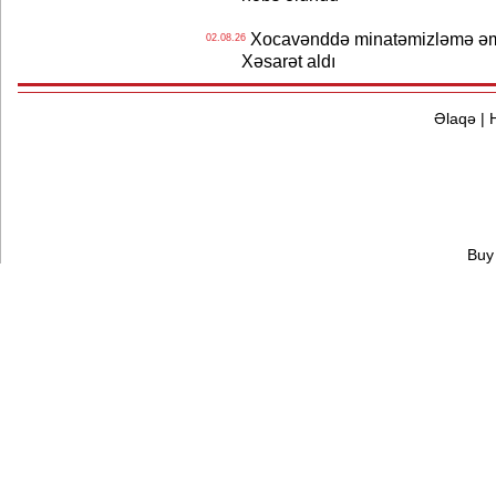
Xocavənddə minatəmizləmə əm
02.08.26
Xəsarət aldı
Əlaqə
|
Buy 