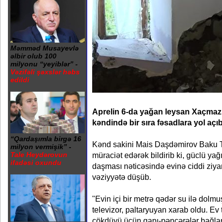
Məmməd Musayevlə
əlbir olub 100
milyonu “yeyiblər” -
Vəzifəli şəxslər həbs
edildi
Aprelin 6-da yağan leysan Xaçmaz
kəndində bir sıra fəsadlara yol açıb
“Qardaşımla birgə 16
Kənd sakini Mais Daşdəmirov Baku T
milyon vermişik” -
müraciət edərək bildirib ki, güclü yağ
Tale Heydərovun
ifadəsi oxundu
daşması nəticəsində evinə ciddi ziyan 
vəziyyətə düşüb.
"Evin içi bir metrə qədər su ilə dolm
televizor, paltaryuyan xarab oldu. Ev
çökdüyü üçün qapı-pəncərələr bağlanm