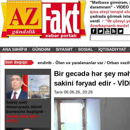
“Mətbəxə girmirəm,
daramıram“ - VİDEO
026
qısa ətəyi tənqid o
çadrada görmək istə
ərtlə gedirəm” -
Nigar
verdi
“Ər çörəyi 
Azərbaycanlı model
ious
ANA SƏHİFƏ
GÜNDƏM
SIYASƏT
SOSIAL
İQTISADIYYAT
lər
/
Rusiya Xarkova zərbə endirib - Ölən və yaralananlar var
/
Orba
Bir gecədə hər şey mə
sakini fəryad edir - Vİ
Tarix 06.06.26, 20:26
Sabiq sədr
Almaniyada tikinti
biznesinə başlayıb -
Şərikli bina tikir +
FOTO