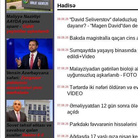
Hadisə
Maliyyə Nazirliyi
“David Seliverstov“ dələduzluq 
09.08.26
AAYDA yoxlama
dayanır? - “Magen David“dən de
aparır -
Ciddi
yeyintilər aşkarlanıb
Bakıda magistralla qaçan cins a
09.08.26
Sumqayıtda yaşayış binasında ya
09.08.26
edildi+Video
Malayziyadan gətirilən bioloji a
07.08.26
Vensin Azərbaycana
uyğunsuzluq aşkarlanıb - FOTO
səfəri:
Zəngəzur
dəhlizinin
Tərtərdə iki nəfəri öldürən və ev
müzakirələri yeni
07.08.26
mərhələdə
VİDEO
Əməliyyatdan 12 gün sonra ölən A
07.08.26
açıldı
Parkdakı fəvvarənin hissələrini 
07.08.26
Sovet təhsil elitası və
cavabsız qalan
suallar:
Rektor 6 il
Ağdaşda 17 yaşlı qıza nişan keçir
07.08.26