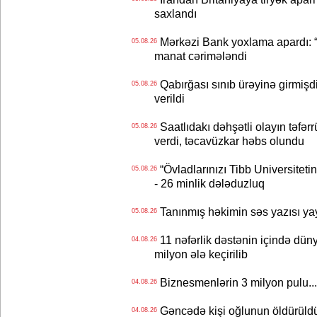
saxlandı
Mərkəzi Bank yoxlama apardı: “
05.08.26
manat cərimələndi
Qabırğası sınıb ürəyinə girmişdi
05.08.26
verildi
Saatlıdakı dəhşətli olayın təfərr
05.08.26
verdi, təcavüzkar həbs olundu
“Övladlarınızı Tibb Universiteti
05.08.26
- 26 minlik dələduzluq
Tanınmış həkimin səs yazısı yay
05.08.26
11 nəfərlik dəstənin içində dün
04.08.26
milyon ələ keçirilib
Biznesmenlərin 3 milyon pulu..
04.08.26
Gəncədə kişi oğlunun öldürüldüy
04.08.26