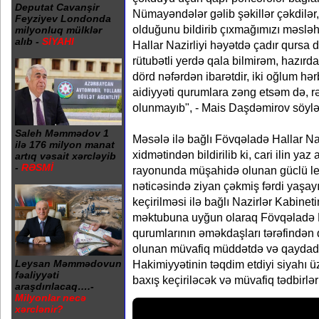
Deputat Cavanşir
Nümayəndələr gəlib şəkillər çəkdilər
Feyziyev Londonda
olduğunu bildirib çıxmağımızı məsləh
milyonluq mülklər
alıb -
SİYAHI
Hallar Nazirliyi həyətdə çadır qursa
rütubətli yerdə qala bilmirəm, hazırda
dörd nəfərdən ibarətdir, iki oğlum hər
aidiyyəti qurumlara zəng etsəm də, rəs
olunmayıb", - Mais Daşdəmirov söylə
Saleh Məmmədov 1
Məsələ ilə bağlı Fövqəladə Hallar Na
ilə 176 milyon manat
xidmətindən bildirilib ki, cari ilin y
artıq vəsait xərcləyib
-
RƏSMİ
rayonunda müşahidə olunan güclü leys
nəticəsində ziyan çəkmiş fərdi yaşayı
keçirilməsi ilə bağlı Nazirlər Kabineti
məktubuna uyğun olaraq Fövqəladə Hal
qurumlarının əməkdaşları tərəfindən
olunan müvafiq müddətdə və qayda
Hakimiyyətinin təqdim etdiyi siyahı ü
Leysan Məmmədovun
fəaliyyəti
baxış keçiriləcək və müvafiq tədbirlə
araşdırılacaq….-
Milyonlar necə
xərclənir?