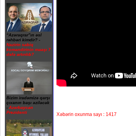
“Azəraqrar”ın əsl
rəhbəri kimdir? -
Nazirin sabiq
komandirinin maaşı 7
dəfə artırılıb?
Bizim iradəmizə qarşı
çıxanın başı əziləcək
-
Azərbaycan
Prezidenti
Xəbərin oxunma sayı : 1417