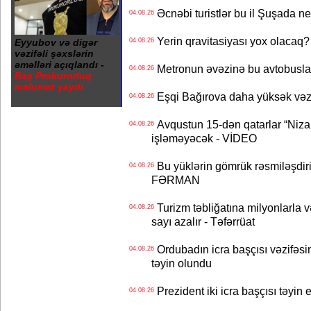
Əcnəbi turistlər bu il Şuşada ne
04.08.26
Yerin qravitasiyası yox olaca
Eyyubov və digər
04.08.26
vəzifəli şəxslərin
əməlləri açıqlandı -
Metronun əvəzinə bu avtobuslar
04.08.26
Baş Prokurorluq
məlumat yaydı
Eşqi Bağırova daha yüksək vəzifə
04.08.26
Avqustun 15-dən qatarlar “Niza
04.08.26
işləməyəcək - VİDEO
Bu yüklərin gömrük rəsmiləşdiri
04.08.26
FƏRMAN
Turizm təbliğatına milyonlarla və
04.08.26
sayı azalır - Təfərrüat
Ordubadın icra başçısı vəzifəsin
04.08.26
təyin olundu
Prezident iki icra başçısı təyi
04.08.26