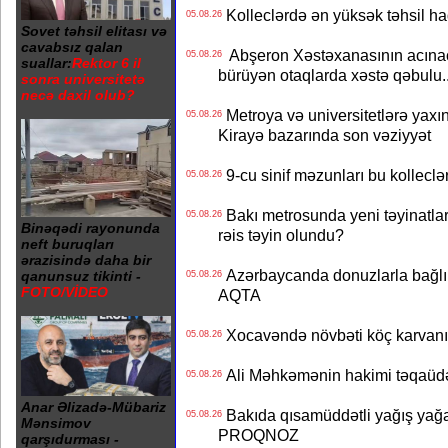
Kolleclərdə ən yüksək təhsil haq
05.08.26
Sovet təhsil elitası və
cavabsız qalan
Abşeron Xəstəxanasının acınaca
05.08.26
suallar:
Rektor 6 il
bürüyən otaqlarda xəstə qəbulu..
sonra universitetə
necə daxil olub?
Metroya və universitetlərə yaxın
05.08.26
Kirayə bazarında son vəziyyət
9-cu sinif məzunları bu kolleclə
05.08.26
Bakı metrosunda yeni təyinatlar
05.08.26
Binəqədi rayonunda
rəis təyin olundu?
neft buruqları
ərazisində daha bir
Azərbaycanda donuzlarla bağlı m
qanunsuz tikinti -
05.08.26
FOTO/VİDEO
AQTA
Xocavəndə növbəti köç karvanı
05.08.26
Ali Məhkəmənin hakimi təqaüdə
05.08.26
Anar Əlizadə-Mübariz
Bakıda qısamüddətli yağış yağa
05.08.26
Mənsimov
PROQNOZ
qarşıdurması -