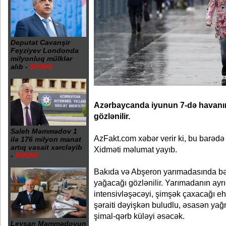
Deputat Cavanşir
Feyziyev Londonda
milyonluq mülklər
alıb -
SİYAHI
Azərbaycanda iyunun 7-də havanın 
gözlənilir.
Saleh Məmmədov 1
AzFakt.com xəbər verir ki, bu barədə
ilə 176 milyon manat
artıq vəsait xərcləyib
Xidməti məlumat yayıb.
-
RƏSMİ
Bakıda və Abşeron yarımadasında bəz
yağacağı gözlənilir. Yarımadanın ayrı
intensivləşəcəyi, şimşək çaxacağı eh
şəraiti dəyişkən buludlu, əsasən ya
şimal-qərb küləyi əsəcək.
Leysan Məmmədovun