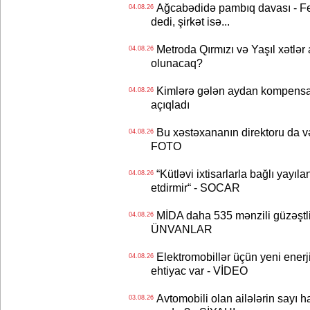
Ağcabədidə pambıq davası - Fe
04.08.26
dedi, şirkət isə...
Metroda Qırmızı və Yaşıl xətlər a
04.08.26
olunacaq?
Kimlərə gələn aydan kompensas
04.08.26
açıqladı
Bu xəstəxananın direktoru da və
04.08.26
FOTO
“Kütləvi ixtisarlarla bağlı yayıla
04.08.26
etdirmir“ - SOCAR
MİDA daha 535 mənzili güzəştli şə
04.08.26
ÜNVANLAR
Elektromobillər üçün yeni ener
04.08.26
ehtiyac var - VİDEO
Avtomobili olan ailələrin sayı 
03.08.26