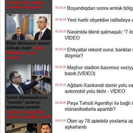
Kompromat savaşı
yenidən başlayıb
Boşandıqdan sonra əmlak bölgü
05.08.26
Yeni hərbi obyektlər istifadəyə
05.08.26
Nəsimidə tikinti qalmaqalı: “7 ildi
05.08.26
VİDEO
Eldar Əzizovun narazı
olduğu kadr:
Xalid
Ehtiyatlar rekord vurur, banklar q
05.08.26
Ələkbərov yola
düşmür?
salınır...
Məşhur stadion baxımsız vəziyy
05.08.26
basıb (VİDEO)
Ağdam-Xankəndi dəmir yolu və
05.08.26
avtomobil yolu tikilir - VİDEO
Sahib Məmmədovun
“mənbə” axtarışı
Peşə Təhsili Agentliyi ilə bağlı i
04.08.26
qalmaqal yaratdı -
münasibətlərlə aparılıb?
İşçilərin otağından
dinləyici qurğu tapılıb
Ötən ay 78 aptekdə yoxlama apa
04.08.26
aşkarlanıb