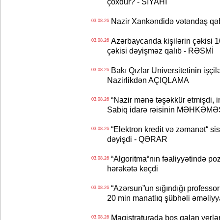
çoxdur? - SİYAHI
Nazir Xankəndidə vətəndaş qəbu
03.08.26
Azərbaycanda kişilərin çəkisi 1
03.08.26
çəkisi dəyişməz qalıb - RƏSMİ
Bakı Qızlar Universitetinin işçil
03.08.26
Nazirlikdən AÇIQLAMA
“Nazir mənə təşəkkür etmişdi, ind
03.08.26
Sabiq idarə rəisinin MƏHKƏMƏ
“Elektron kredit və zəmanət“ s
03.08.26
dəyişdi - QƏRAR
“Algoritma“nın fəaliyyətində po
03.08.26
hərəkətə keçdi
“Azərsun”un sığındığı professor
03.08.26
20 min manatlıq şübhəli əməliyy
Magistraturada boş qalan yerlər
03.08.26