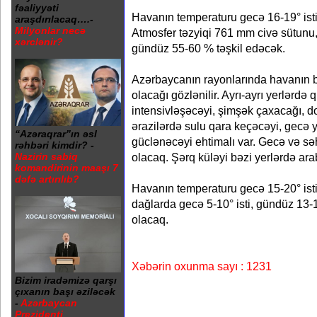
fəaliyyəti
Havanın temperaturu gecə 16-19° isti
araşdırılacaq….-
Milyonlar necə
Atmosfer təzyiqi 761 mm civə sütunu,
xərclənir?
gündüz 55-60 % təşkil edəcək.
Azərbaycanın rayonlarında havanın bəz
olacağı gözlənilir. Ayrı-ayrı yerlərdə
intensivləşəcəyi, şimşək çaxacağı, d
ərazilərdə sulu qara keçəcəyi, gecə y
“Azəraqrar”ın əsl
güclənəcəyi ehtimalı var. Gecə və s
rəhbəri kimdir? -
Nazirin sabiq
olacaq. Şərq küləyi bəzi yerlərdə ara
komandirinin maaşı 7
dəfə artırılıb?
Havanın temperaturu gecə 15-20° isti,
dağlarda gecə 5-10° isti, gündüz 13-18
olacaq.
Xəbərin oxunma sayı : 1231
Bizim iradəmizə qarşı
çıxanın başı əziləcək
-
Azərbaycan
Prezidenti