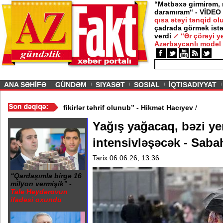
“Mətbəxə girmirəm,
daramıram“ - VİDEO
qısa ətəyi tənqid o
çadrada görmək istə
verdi
“Ər çörəyi 
Azərbaycanlı model
ious
ANA SƏHİFƏ
GÜNDƏM
SIYASƏT
SOSIAL
İQTISADIYYAT
? - VİDEO
/
“Mənə aid bəzi fikirlər təhrif olunub” - Hikmət Hacıyev
/
Yağış yağacaq, bəzi ye
intensivləşəcək - Saba
Tarix 06.06.26, 13:36
“Qardaşımla birgə 16
milyon vermişik” -
Tale Heydərovun
ifadəsi oxundu