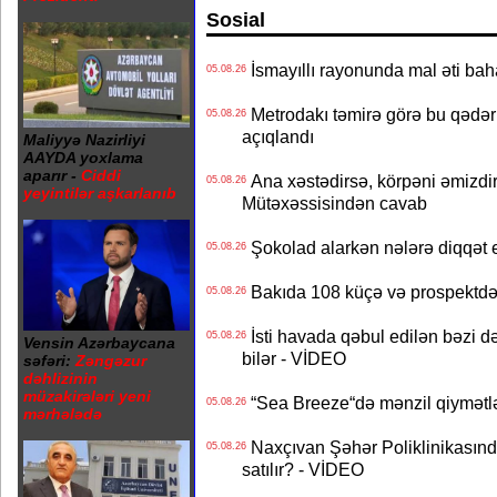
Sosial
İsmayıllı rayonunda mal əti ba
05.08.26
Metrodakı təmirə görə bu qədər 
05.08.26
açıqlandı
Maliyyə Nazirliyi
AAYDA yoxlama
aparır -
Ciddi
Ana xəstədirsə, körpəni əmizdir
05.08.26
yeyintilər aşkarlanıb
Mütəxəssisindən cavab
Şokolad alarkən nələrə diqqət 
05.08.26
Bakıda 108 küçə və prospektdə 
05.08.26
İsti havada qəbul edilən bəzi d
05.08.26
Vensin Azərbaycana
bilər - VİDEO
səfəri:
Zəngəzur
dəhlizinin
müzakirələri yeni
“Sea Breeze“də mənzil qiymətlər
05.08.26
mərhələdə
Naxçıvan Şəhər Poliklinikasında
05.08.26
satılır? - VİDEO