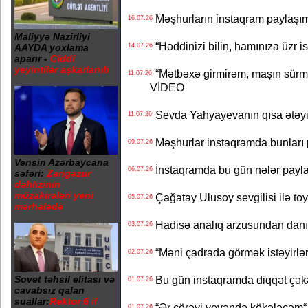
Məşhurların instaqram paylaşı
16.07.26
Maliyyə Nazirliyi
“Həddinizi bilin, hamınıza üzr 
AAYDA yoxlama
14.07.26
aparır -
Ciddi
yeyintilər aşkarlanıb
“Mətbəxə girmirəm, maşın sürmü
11.07.26
VİDEO
Sevda Yahyayevanın qısa ətəyi
11.07.26
Məşhurlar instaqramda bunları
09.07.26
Vensin Azərbaycana
İnstaqramda bu gün nələr payl
06.07.26
səfəri:
Zəngəzur
dəhlizinin
müzakirələri yeni
Çağatay Ulusoy sevgilisi ilə t
05.07.26
mərhələdə
Hadisə analıq arzusundan danış
03.07.26
“Məni çadrada görmək istəyirlər
02.07.26
Sovet təhsil elitası və
Bu gün instaqramda diqqət çə
01.07.26
cavabsız qalan
suallar:
Rektor 6 il
“Ər çörəyi yeyəndə kökələcəm“ 
01.07.26