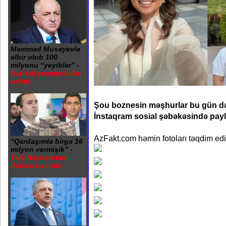
Məmməd Musayevlə
əlbir olub 100
milyonu “yeyiblər” -
Vəzifəli şəxslər həbs
edildi
Şou boznesin məşhurlar bu gün də 
İnstaqram sosial şəbəkəsində payl
AzFakt.com həmin fotoları təqdim edi
“Qardaşımla birgə 16
milyon vermişik” -
Tale Heydərovun
ifadəsi oxundu