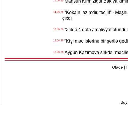
Mahsun Kırmızıgül Bakıya kimin
15.06.26
“Kokain lazımdır, təcili!” - Məşh
14.06.26
çıxdı
“3 ildə 4 dəfə əməliyyat olundu
13.06.26
“Kişi məclislərinə bir şərtlə ge
12.06.26
Aygün Kazımova sirkdə “məclis“
12.06.26
Əlaqə
|
Buy 