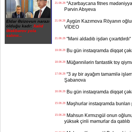
“Azərbaycana fitnes mədəniyyət
21.06.26
Pərvin Abıyeva
Aygün Kazımova Röyanın oğlun
Eldar Əzizovun narazı
21.06.26
olduğu kadr:
Xalid
VİDEO
Ələkbərov yola
salınır...
“Məni aldadıb işdən çıxartdırdı“ 
21.06.26
Bu gün instaqramda diqqət çə
19.06.26
Müğənnilərin fantastik toy qiymə
18.06.26
“3 ay bir ayağım tamamilə işləm
17.06.26
Şabanova
Bu gün instaqramda diqqət çə
16.06.26
Məşhurlar instaqramda bunları
15.06.26
Mahsun Kırmızıgül onun oğlunun
15.06.26
yüksək çinli məmurlar da qatılıb