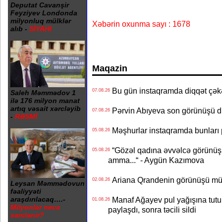
Deputat Cavanşir
Feyziyev Londonda
milyonluq mülklər
Xəbərin oxunma sayı : 1678
alıb -
SİYAHI
Maqazin
Bu gün instaqramda diqqət çə
07.08.26
Saleh Məmmədov 1
ilə 176 milyon manat
artıq vəsait xərcləyib
Pərvin Abıyeva son görünüşü d
07.08.26
-
RƏSMİ
Məşhurlar instaqramda bunları
05.08.26
“Gözəl qadına əvvəlcə görünüşü
05.08.26
amma...“ - Aygün Kazımova
Ariana Qrandenin görünüşü müz
02.08.26
Leysan Məmmədovun
fəaliyyəti
Manaf Ağayev pul yağışına tutul
araşdırılacaq….-
01.08.26
Milyonlar necə
paylaşdı, sonra təcili sildi
xərclənir?