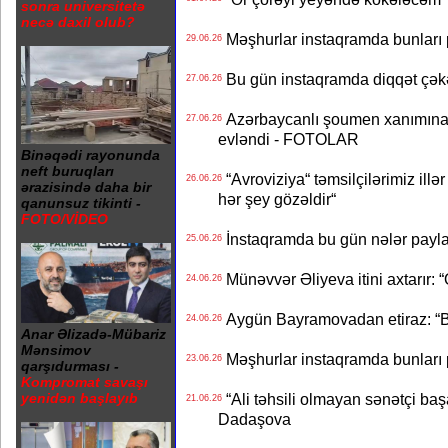
sonra universitetə
necə daxil olub?
Məşhurlar instaqramda bunları
29.06.26
Bu gün instaqramda diqqət çə
27.06.26
Azərbaycanlı şoumen xanımına xə
27.06.26
evləndi - FOTOLAR
Binəqədi rayonunda
neft buruqları
“Avroviziya“ təmsilçilərimiz illər 
26.06.26
ərazisində daha bir
hər şey gözəldir“
qanunsuz tikinti -
FOTO/VİDEO
İnstaqramda bu gün nələr payl
25.06.26
Münəvvər Əliyeva itini axtarır: 
24.06.26
Aygün Bayramovadan etiraz: “B
24.06.26
Anar Əlizadə-Mübariz
Mənsimov
Məşhurlar instaqramda bunları
23.06.26
qarşıdurması -
Kompromat savaşı
“Ali təhsili olmayan sənətçi başa 
yenidən başlayıb
21.06.26
Dadaşova