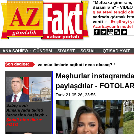
“Mətbəxə girmirəm,
daramıram“ - VİDEO
qısa ətəyi tənqid o
çadrada görmək istə
verdi
“Ər çörəyi 
Azərbaycanlı model
ious
ANA SƏHİFƏ
GÜNDƏM
SIYASƏT
SOSIAL
İQTISADIYYAT
ktəb bağlandı - Şagird və müəllimlərin aqibəti necə olacaq?
/
Məşhurlar instaqramda
paylaşdılar - FOTOLA
Tarix 21.05.26, 23:56
Sabiq sədr
Almaniyada tikinti
biznesinə başlayıb -
Şərikli bina tikir +
FOTO