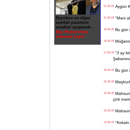
Aygün K
21.06.26
Eyyubov və digər
“Məni ald
21.06.26
vəzifəli şəxslərin
əməlləri açıqlandı -
Bu gün i
19.06.26
Baş Prokurorluq
məlumat yaydı
Müğənnilə
18.06.26
“3 ay bi
17.06.26
Şabanov
Bu gün i
16.06.26
Məşhurla
15.06.26
Mahsun K
15.06.26
çinli məm
Mahsun K
15.06.26
“Kokain l
14.06.26