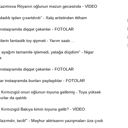
T
azımova Röyanın oğlunun məzun gecəsində - VİDEO
17:35
e
adıb işdən çıxartdırdı“ - Xalq artistindən ittiham
17:20
v
nstaqramda diqqət çəkənlər - FOTOLAR
x
rin fantastik toy qiyməti - Yarım saatı…
17:03
r ayağım tamamilə işləmədi, yatağa düşdüm“ - Nigar
a
N
16:47
nstaqramda diqqət çəkənlər - FOTOLAR
İ
r instaqramda bunları paylaşdılar - FOTOLAR
16:29
i
ırmızıgül onun oğlunun toyuna gəlibmiş - Toya yüksək
“
urlar da qatılıb
16:14
ç
ırmızıgül Bakıya kimin toyuna gəlib? - VİDEO
M
azımdır, təcili!” - Məşhur aktrisanın yazışmaları üzə çıxdı
16:00
a