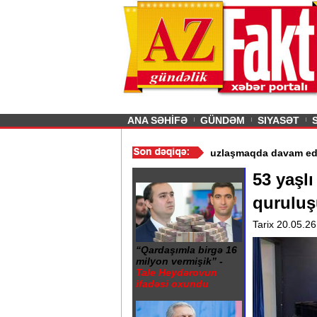
26
şın sürmürəm, saçımı
Previous
ANA SƏHİFƏ
GÜNDƏM
SIYASƏT
istismarı dayandırıldı - Video
/
Azərbaycan nefti ucuzlaşmaqda da
53 yaşl
quruluş
Tarix 20.05.26
“Qardaşımla birgə 16
milyon vermişik” -
Tale Heydərovun
ifadəsi oxundu