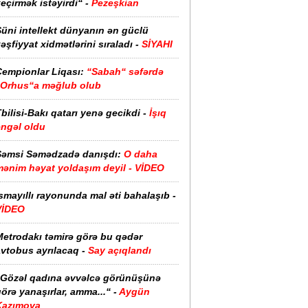
eçirmək istəyirdi“ -
Pezeşkian
üni intellekt dünyanın ən güclü
əşfiyyat xidmətlərini sıraladı -
SİYAHI
Çempionlar Liqası:
“Sabah“ səfərdə
“Orhus“a məğlub olub
bilisi-Bakı qatarı yenə gecikdi -
İşıq
əngəl oldu
Şəmsi Səmədzadə danışdı:
O daha
mənim həyat yoldaşım deyil - VİDEO
smayıllı rayonunda mal əti bahalaşıb -
VİDEO
Metrodakı təmirə görə bu qədər
vtobus ayrılacaq -
Say açıqlandı
“Gözəl qadına əvvəlcə görünüşünə
örə yanaşırlar, amma...“ -
Aygün
Kazımova