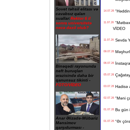
Sovet təhsil elitası və
“Həddiniz
14.07.26
cavabsız qalan
suallar:
Rektor 6 il
“Mətbəxə
sonra universitetə
11.07.26
necə daxil olub?
VİDEO
Sevda Ya
11.07.26
Məşhurla
09.07.26
İnstaqra
06.07.26
Binəqədi rayonunda
neft buruqları
Çağatay 
05.07.26
ərazisində daha bir
qanunsuz tikinti -
FOTO/VİDEO
Hadisə a
03.07.26
“Məni çad
02.07.26
Bu gün i
01.07.26
Anar Əlizadə-Mübariz
“Ər çörə
01.07.26
Mənsimov
qarşıdurması -