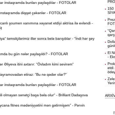
PR
r instaqramda bunları paylaşdılar - FOTOLAR
19:31
150 
b
SİY
nstaqramda diqqət çəkənlər - FOTOLAR
Prez
nlı şoumen xanımına xəyanət etdiyi aktrisa ilə evləndi -
19:16
FOT
d
R
“Qar
qarş
ya“ təmsilçilərimiz illər sonra belə barışıblar - “İndi hər şey
19:00
Doll
günl
El N
mda bu gün nələr paylaşıldı? - FOTOLAR
18:41
- Ek
Ç
Prok
Əliyeva itini axtarır: “Övladım kimi sevirəm“
etdi
N
18:22
ödəy
a
yramovadan etiraz: “Bu nə qədər olar?“
Zele
Yeri
K
r instaqramda bunları paylaşdılar - FOTOLAR
18:05
o
ili olmayan sənətçi başa bəla olur“ - Brilliant Dadaşova
ARXİ
17:49
A
cana fitnes mədəniyyətini mən gətirmişəm” - Pərvin
B