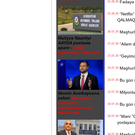
Fədayə L
01.08.26
“Netflix“
01.08.26
QALMAQ
Məşhurla
30.07.26
Maliyyə Nazirliyi
AAYDA yoxlama
“Ailəm d
27.07.26
aparır -
Ciddi
yeyintilər aşkarlanıb
“Geyimdə
27.07.26
Məşhurla
24.07.26
Bu gün i
23.07.26
Milyonluq
22.07.26
Vensin Azərbaycana
səfəri:
Zəngəzur
dəhlizinin
Bu gün i
20.07.26
müzakirələri yeni
mərhələdə
“Məni “Gi
20.07.26
yoxlayaca
Məşhurla
16.07.26