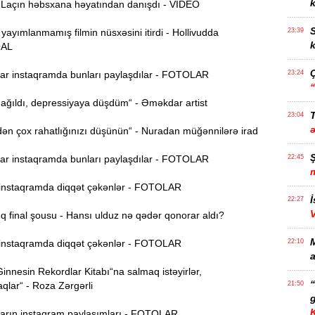
k
açın həbsxana həyatından danışdı - VİDEO
S
 yayımlanmamış filmin nüsxəsini itirdi - Hollivudda
23:39
k
AL
r instaqramda bunları paylaşdılar - FOTOLAR
23:24
ağıldı, depressiyaya düşdüm“ - Əməkdar artist
T
23:04
n çox rahatlığınızı düşünün“ - Nuradan müğənnilərə irad
r instaqramda bunları paylaşdılar - FOTOLAR
22:45
nstaqramda diqqət çəkənlər - FOTOLAR
İ
22:27
 final şousu - Hansı ulduz nə qədər qonorar aldı?
nstaqramda diqqət çəkənlər - FOTOLAR
22:10
a
nnesin Rekordlar Kitabı“na salmaq istəyirlər,
qlar“ - Roza Zərgərli
21:50
g
rın instaqram paylaşımları - FOTOLAR