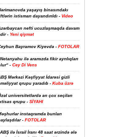
Nərimanovda yaşayış binasındakı
iftlərin istismarı dayandırıldı -
Video
Azərbaycan nefti ucuzlaşmaqda davam
dir -
Yeni qiymət
Ceyhun Bayramov Kiyevdə -
FOTOLAR
Netanyahu ilə aramızda fikir ayrılıqları
lur“ -
Cey Di Vens
BŞ Mərkəzi Kəşfiyyat İdarəsi gizli
əməliyyat qrupu yaradıb -
Kuba üzrə
zəl universitetlərdə ən çox seçilən
xtisas qrupu -
SİYAHI
Məşhurlar instaqramda bunları
aylaşdılar -
FOTOLAR
ABŞ ilə İsrail İranı 48 saat ərzində ələ