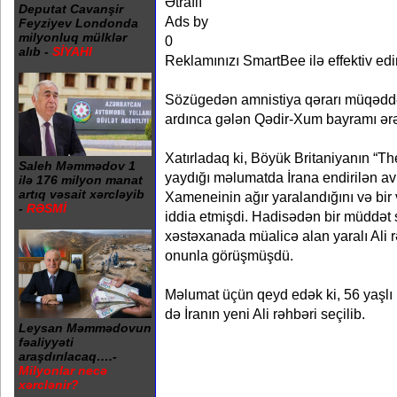
Ətraflı
Deputat Cavanşir
Ads by
Feyziyev Londonda
milyonluq mülklər
0
alıb -
SİYAHI
Reklamınızı SmartBee ilə effektiv edi
Sözügedən amnistiya qərarı müqədd
ardınca gələn Qədir-Xum bayramı ərə
Xatırladaq ki, Böyük Britaniyanın “Th
Saleh Məmmədov 1
yaydığı məlumatda İrana endirilən av
ilə 176 milyon manat
artıq vəsait xərcləyib
Xameneinin ağır yaralandığını və bir və
-
RƏSMİ
iddia etmişdi. Hadisədən bir müddət 
xəstəxanada müalicə alan yaralı Ali
onunla görüşmüşdü.
Məlumat üçün qeyd edək ki, 56 yaşlı 
də İranın yeni Ali rəhbəri seçilib.
Leysan Məmmədovun
fəaliyyəti
araşdırılacaq….-
Milyonlar necə
xərclənir?