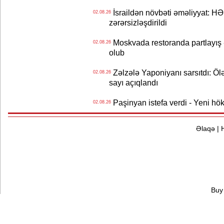
İsraildən növbəti əməliyyat: HƏ
02.08.26
zərərsizləşdirildi
Moskvada restoranda partlayış
02.08.26
olub
Zəlzələ Yaponiyanı sarsıtdı: Öl
02.08.26
sayı açıqlandı
Paşinyan istefa verdi - Yeni hök
02.08.26
Əlaqə
|
Buy 