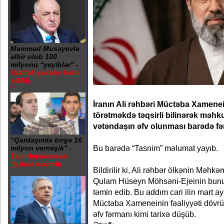
Məmməd Musayevlə
əlbir olub 100
milyonu “yeyiblər” -
Vəzifəli şəxslər həbs
edildi
İranın Ali rəhbəri Müctəba Xamenei
törətməkdə təqsirli bilinərək məhk
vətəndaşın əfv olunması barədə fə
“Qardaşımla birgə 16
Bu barədə “Tasnim” məlumat yayıb.
milyon vermişik” -
Tale Heydərovun
ifadəsi oxundu
Bildirilir ki, Ali rəhbər ölkənin Məhk
Qulam Hüseyn Möhsəni-Ejeinin bunun
təmin edib. Bu addım cari ilin mart a
Müctəba Xameneinin fəaliyyəti dövrün
əfv fərmanı kimi tarixə düşüb.