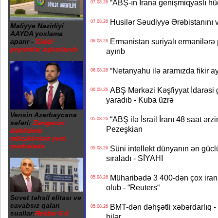
“ABŞ-ın İrana genişmiqyaslı hüc
07.08.26
Husilər Səudiyyə Ərəbistanını vu
07.08.26
Maliyyə Nazirliyi
AAYDA yoxlama
Ermənistan suriyalı ermənilərə p
aparır -
Ciddi
06.08.26
yeyintilər aşkarlanıb
ayırıb
“Netanyahu ilə aramızda fikir ayr
06.08.26
ABŞ Mərkəzi Kəşfiyyat İdarəsi g
06.08.26
yaradıb - Kuba üzrə
Vensin Azərbaycana
“ABŞ ilə İsrail İranı 48 saat ərzi
05.08.26
səfəri:
Zəngəzur
Pezeşkian
dəhlizinin
müzakirələri yeni
mərhələdə
Süni intellekt dünyanın ən güclü
05.08.26
sıraladı - SİYAHI
Müharibədə 3 400-dən çox iranl
05.08.26
olub - “Reuters“
Sovet təhsil elitası və
cavabsız qalan
BMT-dən dəhşətli xəbərdarlıq - 
05.08.26
suallar:
Rektor 6 il
bilər