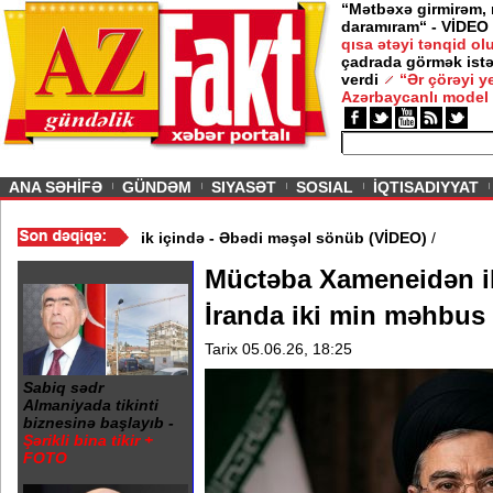
“Mətbəxə girmirəm,
daramıram“ - VİDEO
qısa ətəyi tənqid o
çadrada görmək istə
verdi
“Ər çörəyi 
Azərbaycanlı model
ious
ANA SƏHİFƏ
GÜNDƏM
SIYASƏT
SOSIAL
İQTISADIYYAT
ə 20 Yanvar abidəsi zibillik içində - Əbədi məşəl sönüb (VİDEO)
/
Müctəba Xameneidən il
İranda iki min məhbus 
Tarix 05.06.26, 18:25
Sabiq sədr
Almaniyada tikinti
biznesinə başlayıb -
Şərikli bina tikir +
FOTO