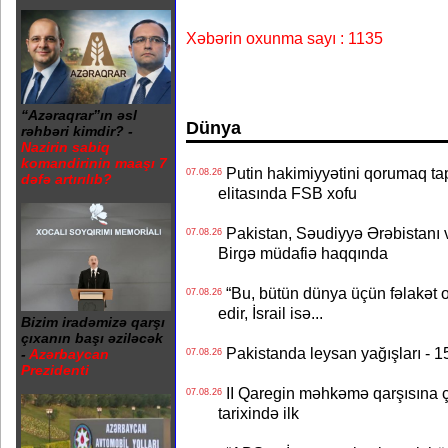
Xəbərin oxunma sayı : 1135
“Azəraqrar”ın əsl
Dünya
rəhbəri kimdir? -
Nazirin sabiq
komandirinin maaşı 7
Putin hakimiyyətini qorumaq tapş
07.08.26
dəfə artırılıb?
elitasında FSB xofu
Pakistan, Səudiyyə Ərəbistanı v
07.08.26
Birgə müdafiə haqqında
“Bu, bütün dünya üçün fəlakət o
07.08.26
edir, İsrail isə...
Bizim iradəmizə qarşı
çıxanın başı əziləcək
Pakistanda leysan yağışları - 1
-
Azərbaycan
07.08.26
Prezidenti
II Qaregin məhkəmə qarşısına çı
07.08.26
tarixində ilk