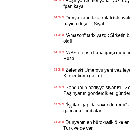
Paşinyan Simonyana “yox” deyib
04.08.26
“panikaya
Dünya kənd təsərrüfatı istehsalı
04.08.26
payına düşür - Siyahı
“Amazon“ tarix yazdı: Şirkətin ba
04.08.26
ötdü
“ABŞ ordusu İrana qarşı quru əmə
04.08.26
Rezai
Zelenski Umerovu yeni vəzifəyə t
03.08.26
Klimenkonu gətirdi
Sandunun hədiyyə siyahısı - Ze
03.08.26
Paşinyanın göndərdikləri gündə
“İşçiləri qapıda soyundururdu“ - 
03.08.26
qalmaqallı iddialar
Dünyanın ən bürokratik ölkələri
03.08.26
Türkiyə də var