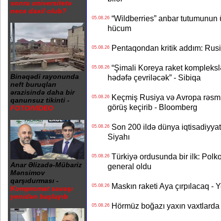
sonra universitetə
necə daxil olub?
“Wildberries” anbar tutumunun üçd
05.08.26
hücum
Pentaqondan kritik addım: Rusiy
05.08.26
“Şimali Koreya raket kompleksl
05.08.26
Binəqədi rayonunda
hədəfə çevriləcək” - Sibiqa
neft buruqları
ərazisində daha bir
Keçmiş Rusiya və Avropa rəsmilə
05.08.26
qanunsuz tikinti -
görüş keçirib - Bloomberg
FOTO/VİDEO
Son 200 ildə dünya iqtisadiyyatın
05.08.26
Siyahı
Türkiyə ordusunda bir ilk: Polk
05.08.26
Anar Əlizadə-Mübariz
general oldu
Mənsimov
qarşıdurması -
Maskın raketi Aya çırpılacaq - 
05.08.26
Kompromat savaşı
yenidən başlayıb
Hörmüz boğazı yaxın vaxtlarda 
05.08.26