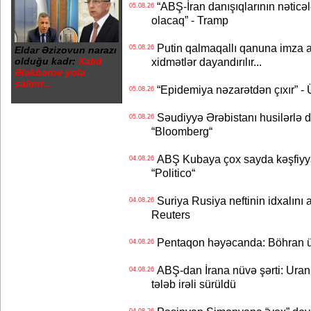
“ABŞ-İran danışıqlarının nəticə
05.08.26
olacaq” - Tramp
Putin qalmaqallı qanuna imza at
05.08.26
Eldar Əzizovun narazı
olduğu kadr:
Xalid
xidmətlər dayandırılır...
Ələkbərov yola
salınır...
“Epidemiya nəzarətdən çıxır” -
05.08.26
Səudiyyə Ərəbistanı husilərlə da
05.08.26
“Bloomberg“
ABŞ Kubaya çox sayda kəşfiyyatç
04.08.26
“Politico“
Suriya Rusiya neftinin idxalını 
04.08.26
Reuters
Pentaqon həyəcanda: Böhran ü
04.08.26
ABŞ-dan İrana nüvə şərti: Uran eh
04.08.26
tələb irəli sürüldü