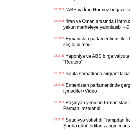
“ABŞ və İran Hörmüz boğazı ilə b
03.08.26
“İran və Oman arasında Hörmüz b
02.08.26
yekun mərhələyə yaxınlaşıb“ - Ə
Ermənistan parlamentinin ilk icl
02.08.26
seçilə bilmədi
Yaponiya və ABŞ birgə valyuta 
02.08.26
“Reuters”
Seuta sərhədində miqrant faciəsi
02.08.26
Ermənistan parlamentində gərgi
02.08.26
içmədilər+Video
Paşinyan yenidən Ermənistanın B
02.08.26
Fərman imzalanıb
Səudiyyə vəliəhdi Trampdan İran
02.08.26
Şənbə günü edilən zəngin məqs