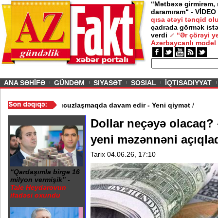
“Mətbəxə girmirəm,
daramıram“ - VİDEO
qısa ətəyi tənqid o
çadrada görmək istə
verdi
“Ər çörəyi 
Azərbaycanlı model
ious
ANA SƏHİFƏ
GÜNDƏM
SIYASƏT
SOSIAL
İQTISADIYYAT
 Video
/
Azərbaycan nefti ucuzlaşmaqda davam edir - Yeni qiymət
/
Dollar neçəyə olacaq? 
yeni məzənnəni açıqla
Tarix 04.06.26, 17:10
“Qardaşımla birgə 16
milyon vermişik” -
Tale Heydərovun
ifadəsi oxundu