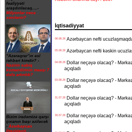
fəaliyyəti
araşdırılacaq….-
Milyonlar necə
xərclənir?
İqtisadiyyat
Azərbaycan nefti ucuzlaşmaqda 
06.08.26
Azərbaycan nefti kəskin ucuzlaş
05.08.26
“Azəraqrar”ın əsl
rəhbəri kimdir? -
Dollar neçəyə olacaq? - Mərkə
04.08.26
Nazirin sabiq
açıqladı
komandirinin maaşı 7
dəfə artırılıb?
Dollar neçəyə olacaq? - Mərkə
03.08.26
açıqladı
Dollar neçəyə olacaq? - Mərkə
31.07.26
açıqladı
Dollar neçəyə olacaq? - Mərkə
30.07.26
Bizim iradəmizə qarşı
açıqladı
çıxanın başı əziləcək
-
Azərbaycan
Prezidenti