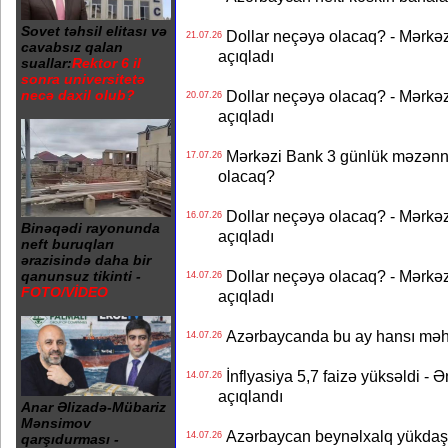
Sovet təhsil elitası və
Dollar neçəyə olacaq? - Mərkə
21.07.26
cavabsız qalan
açıqladı
suallar:
Rektor 6 il
sonra universitetə
Dollar neçəyə olacaq? - Mərkə
necə daxil olub?
20.07.26
açıqladı
Mərkəzi Bank 3 günlük məzənnən
17.07.26
olacaq?
Dollar neçəyə olacaq? - Mərkə
16.07.26
Binəqədi rayonunda
açıqladı
neft buruqları
ərazisində daha bir
Dollar neçəyə olacaq? - Mərkə
qanunsuz tikinti -
14.07.26
FOTO/VİDEO
açıqladı
Azərbaycanda bu ay hansı məhs
14.07.26
İnflyasiya 5,7 faizə yüksəldi - 
14.07.26
açıqlandı
Anar Əlizadə-Mübariz
Mənsimov
Azərbaycan beynəlxalq yükdaş
14.07.26
qarşıdurması -