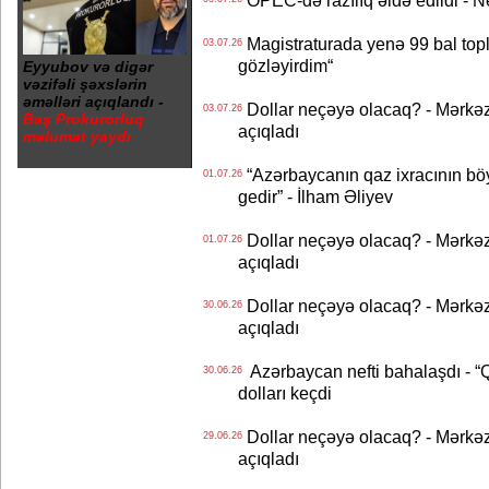
OPEC-də razılıq əldə edildi - Nef
Magistraturada yenə 99 bal topl
03.07.26
gözləyirdim“
Eyyubov və digər
vəzifəli şəxslərin
əməlləri açıqlandı -
Dollar neçəyə olacaq? - Mərkə
03.07.26
Baş Prokurorluq
açıqladı
məlumat yaydı
“Azərbaycanın qaz ixracının böyü
01.07.26
gedir” - İlham Əliyev
Dollar neçəyə olacaq? - Mərkə
01.07.26
açıqladı
Dollar neçəyə olacaq? - Mərkə
30.06.26
açıqladı
Azərbaycan nefti bahalaşdı - “Qa
30.06.26
dolları keçdi
Dollar neçəyə olacaq? - Mərkə
29.06.26
açıqladı