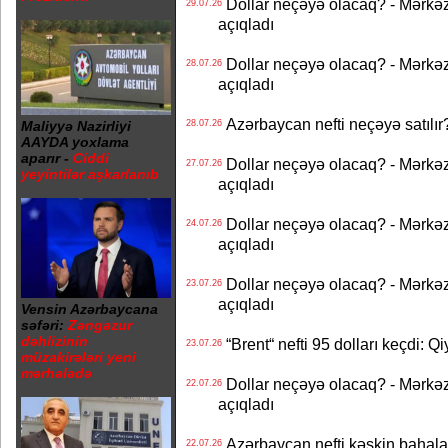
Dollar neçəyə olacaq? - Mərkə
29.07.26
açıqladı
Dollar neçəyə olacaq? - Mərkə
28.07.26
açıqladı
Azərbaycan nefti neçəyə satılır?
28.07.26
Maliyyə Nazirliyi
AAYDA yoxlama
aparır -
Ciddi
Dollar neçəyə olacaq? - Mərkə
27.07.26
yeyintilər aşkarlanıb
açıqladı
Dollar neçəyə olacaq? - Mərkə
24.07.26
açıqladı
Dollar neçəyə olacaq? - Mərkə
23.07.26
açıqladı
Vensin Azərbaycana
səfəri:
Zəngəzur
dəhlizinin
“Brent“ nefti 95 dolları keçdi: Q
23.07.26
müzakirələri yeni
mərhələdə
Dollar neçəyə olacaq? - Mərkə
22.07.26
açıqladı
Azərbaycan nefti kəskin bahalaşd
22.07.26