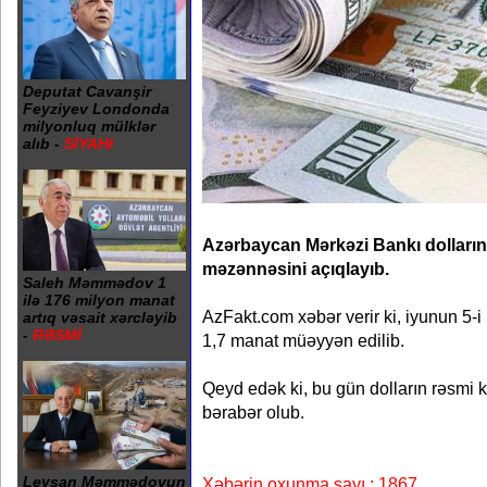
Deputat Cavanşir
Feyziyev Londonda
milyonluq mülklər
alıb -
SİYAHI
Azərbaycan Mərkəzi Bankı dolları
məzənnəsini açıqlayıb.
Saleh Məmmədov 1
ilə 176 milyon manat
AzFakt.com xəbər verir ki, iyunun 5-i
artıq vəsait xərcləyib
-
RƏSMİ
1,7 manat müəyyən edilib.
Qeyd edək ki, bu gün dolların rəsmi
bərabər olub.
Leysan Məmmədovun
Xəbərin oxunma sayı : 1867