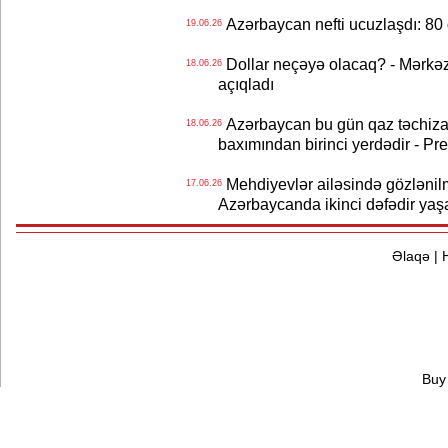
Azərbaycan nefti ucuzlaşdı: 80 
19.06.26
Dollar neçəyə olacaq? - Mərkə
18.06.26
açıqladı
Azərbaycan bu gün qaz təchizat
18.06.26
baxımından birinci yerdədir - Pr
Mehdiyevlər ailəsində gözlənil
17.06.26
Azərbaycanda ikinci dəfədir yaş
Əlaqə
|
Buy 