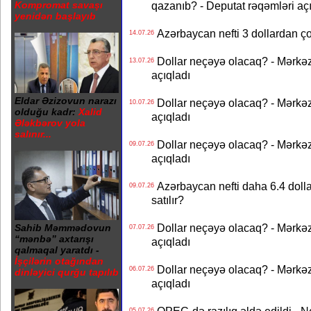
qazanıb? - Deputat rəqəmləri aç
Kompromat savaşı
yenidən başlayıb
Azərbaycan nefti 3 dollardan ço
14.07.26
Dollar neçəyə olacaq? - Mərkə
13.07.26
açıqladı
Eldar Əzizovun narazı
Dollar neçəyə olacaq? - Mərkə
10.07.26
olduğu kadr:
Xalid
açıqladı
Ələkbərov yola
salınır...
Dollar neçəyə olacaq? - Mərkə
09.07.26
açıqladı
Azərbaycan nefti daha 6.4 dollar
09.07.26
satılır?
Dollar neçəyə olacaq? - Mərkə
Sahib Məmmədovun
07.07.26
“mənbə” axtarışı
açıqladı
qalmaqal yaratdı -
İşçilərin otağından
Dollar neçəyə olacaq? - Mərkə
06.07.26
dinləyici qurğu tapılıb
açıqladı
05.07.26