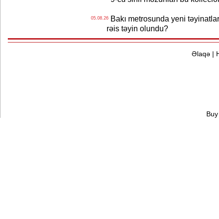
Bakı metrosunda yeni təyinatlar
05.08.26
rəis təyin olundu?
Əlaqə
|
Buy 