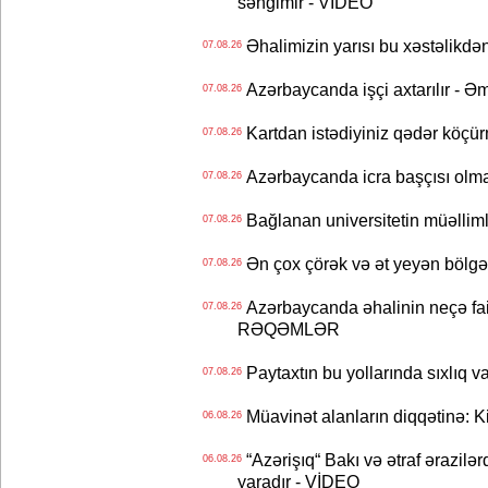
səngimir - VİDEO
Əhalimizin yarısı bu xəstəlikdən
07.08.26
Azərbaycanda işçi axtarılır - Ə
07.08.26
Kartdan istədiyiniz qədər köçür
07.08.26
Azərbaycanda icra başçısı olma
07.08.26
Bağlanan universitetin müəllimlər
07.08.26
Ən çox çörək və ət yeyən bölgə
07.08.26
Azərbaycanda əhalinin neçə faizi 
07.08.26
RƏQƏMLƏR
Paytaxtın bu yollarında sıxlıq v
07.08.26
Müavinət alanların diqqətinə: Ki
06.08.26
“Azərişıq“ Bakı və ətraf ərazilə
06.08.26
yaradır - VİDEO