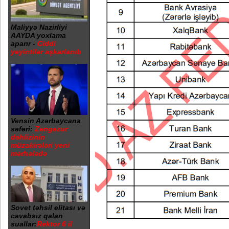
Maliyyə Nazirliyi
AAYDA yoxlama
aparır -
Ciddi
yeyintilər aşkarlanıb
Vensin Azərbaycana
səfəri:
Zəngəzur
dəhlizinin
müzakirələri yeni
mərhələdə
Sovet təhsil elitası və
cavabsız qalan
suallar:
Rektor 6 il