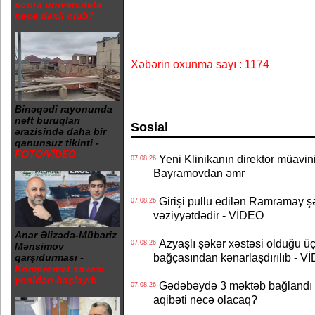
sonra universitetə
necə daxil olub?
Xəbərin oxunma sayı : 1174
Binəqədi rayonunda
neft buruqları
Sosial
ərazisində daha bir
qanunsuz tikinti -
FOTO/VİDEO
Yeni Klinikanın direktor müavini 
07.08.26
Bayramovdan əmr
Girişi pullu edilən Ramramay şə
07.08.26
vəziyyətdədir - VİDEO
Anar Əlizadə-Mübariz
Azyaşlı şəkər xəstəsi olduğu ü
07.08.26
Mənsimov
bağçasından kənarlaşdırılıb - V
qarşıdurması -
Kompromat savaşı
yenidən başlayıb
Gədəbəydə 3 məktəb bağlandı - 
07.08.26
aqibəti necə olacaq?