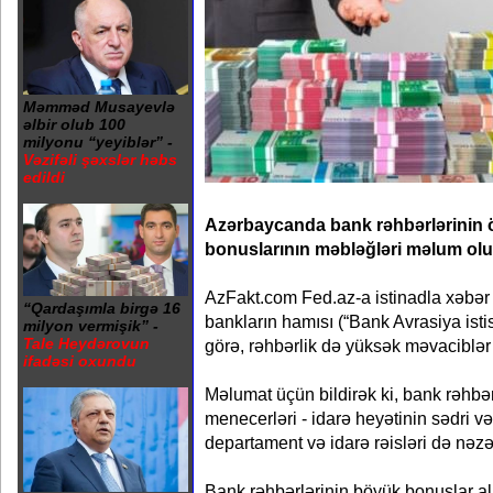
Məmməd Musayevlə
əlbir olub 100
milyonu “yeyiblər” -
Vəzifəli şəxslər həbs
edildi
Azərbaycanda bank rəhbərlərinin ö
bonuslarının məbləğləri məlum ol
AzFakt.com Fed.az-a istinadla xəbər v
“Qardaşımla birgə 16
bankların hamısı (“Bank Avrasiya isti
milyon vermişik” -
Tale Heydərovun
görə, rəhbərlik də yüksək məvaciblər 
ifadəsi oxundu
Məlumat üçün bildirək ki, bank rəhbər
menecerləri - idarə heyətinin sədri və
departament və idarə rəisləri də nəzər
Bank rəhbərlərinin böyük bonuslar al