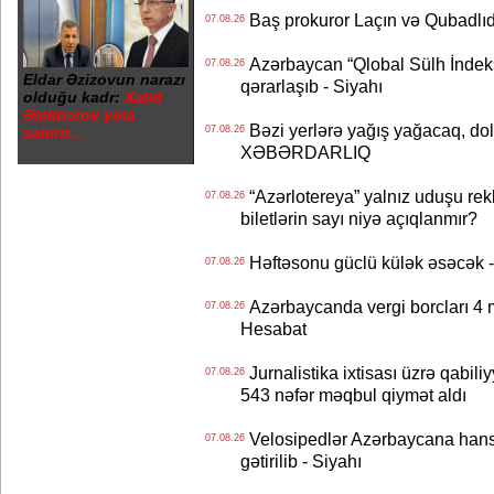
Baş prokuror Laçın və Qubadl
07.08.26
Azərbaycan “Qlobal Sülh İndek
07.08.26
Eldar Əzizovun narazı
qərarlaşıb - Siyahı
olduğu kadr:
Xalid
Ələkbərov yola
Bəzi yerlərə yağış yağacaq, do
salınır...
07.08.26
XƏBƏRDARLIQ
“Azərlotereya” yalnız uduşu rek
07.08.26
biletlərin sayı niyə açıqlanmır?
Həftəsonu güclü külək əsəcə
07.08.26
Azərbaycanda vergi borcları 4 m
07.08.26
Hesabat
Jurnalistika ixtisası üzrə qabiliy
07.08.26
543 nəfər məqbul qiymət aldı
Velosipedlər Azərbaycana hans
07.08.26
gətirilib - Siyahı