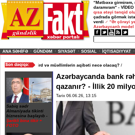
“Mətbəxə girmirəm,
daramıram“ - VİDEO
qısa ətəyi tənqid o
çadrada görmək istə
verdi
“Ər çörəyi 
Azərbaycanlı model
ious
ANA SƏHİFƏ
GÜNDƏM
SIYASƏT
SOSIAL
İQTISADIYYAT
 3 məktəb bağlandı - Şagird və müəllimlərin aqibəti necə olacaq
Azərbaycanda bank rəh
qazanır? - İllik 20 milyo
Tarix 06.06.26, 13:15
Sabiq sədr
Almaniyada tikinti
biznesinə başlayıb -
Şərikli bina tikir +
FOTO