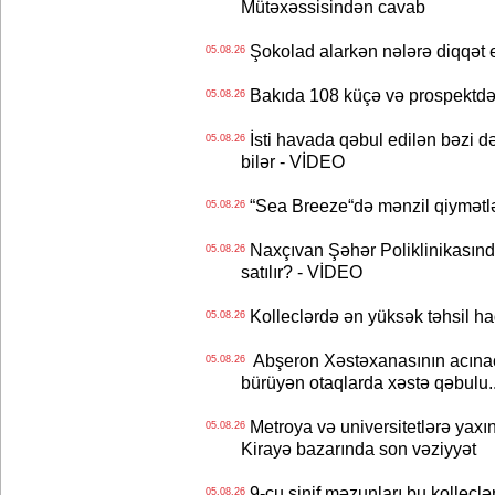
Mütəxəssisindən cavab
Şokolad alarkən nələrə diqqət 
05.08.26
Bakıda 108 küçə və prospektdə 
05.08.26
İsti havada qəbul edilən bəzi d
05.08.26
bilər - VİDEO
“Sea Breeze“də mənzil qiymətlər
05.08.26
Naxçıvan Şəhər Poliklinikasında
05.08.26
satılır? - VİDEO
Kolleclərdə ən yüksək təhsil haq
05.08.26
Abşeron Xəstəxanasının acınaca
05.08.26
bürüyən otaqlarda xəstə qəbulu..
Metroya və universitetlərə yaxın
05.08.26
Kirayə bazarında son vəziyyət
9-cu sinif məzunları bu kolleclə
05.08.26