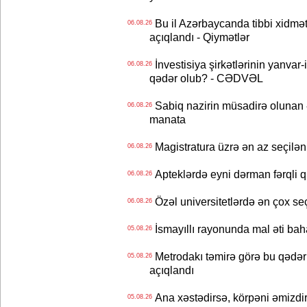
Bu il Azərbaycanda tibbi xidmət
06.08.26
açıqlandı - Qiymətlər
İnvestisiya şirkətlərinin yanvar-
06.08.26
qədər olub? - CƏDVƏL
Sabiq nazirin müsadirə olunan ə
06.08.26
manata
Magistratura üzrə ən az seçilən 
06.08.26
Apteklərdə eyni dərman fərqli q
06.08.26
Özəl universitetlərdə ən çox seç
06.08.26
İsmayıllı rayonunda mal əti ba
05.08.26
Metrodakı təmirə görə bu qədər 
05.08.26
açıqlandı
Ana xəstədirsə, körpəni əmizdir
05.08.26