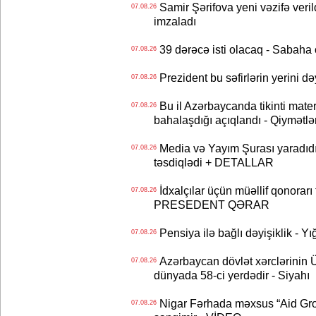
Samir Şərifova yeni vəzifə veri
07.08.26
imzaladı
39 dərəcə isti olacaq - Sabaha
07.08.26
Prezident bu səfirlərin yerini d
07.08.26
Bu il Azərbaycanda tikinti mater
07.08.26
bahalaşdığı açıqlandı - Qiymətlə
Media və Yayım Şurası yaradıdı 
07.08.26
təsdiqlədi + DETALLAR
İdxalçılar üçün müəllif qonorarı
07.08.26
PRESEDENT QƏRAR
Pensiya ilə bağlı dəyişiklik - Yı
07.08.26
Azərbaycan dövlət xərclərinin
07.08.26
dünyada 58-ci yerdədir - Siyahı
Nigar Fərhada məxsus “Aid Grou
07.08.26