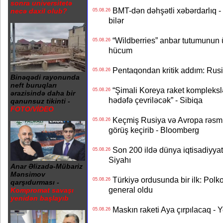
sonra universitetə
BMT-dən dəhşətli xəbərdarlıq - 
necə daxil olub?
05.08.26
bilər
“Wildberries” anbar tutumunun üçd
05.08.26
hücum
Pentaqondan kritik addım: Rusiy
05.08.26
Binəqədi rayonunda
neft buruqları
“Şimali Koreya raket kompleksl
05.08.26
ərazisində daha bir
hədəfə çevriləcək” - Sibiqa
qanunsuz tikinti -
FOTO/VİDEO
Keçmiş Rusiya və Avropa rəsmilə
05.08.26
görüş keçirib - Bloomberg
Son 200 ildə dünya iqtisadiyyatın
05.08.26
Siyahı
Anar Əlizadə-Mübariz
Mənsimov
Türkiyə ordusunda bir ilk: Polk
05.08.26
qarşıdurması -
general oldu
Kompromat savaşı
yenidən başlayıb
Maskın raketi Aya çırpılacaq - 
05.08.26