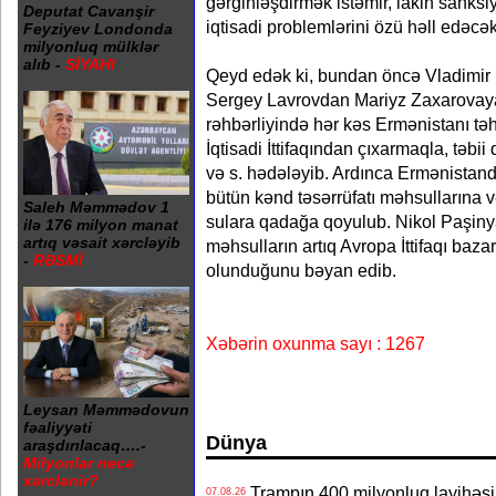
gərginləşdirmək istəmir, lakin sanksi
Deputat Cavanşir
iqtisadi problemlərini özü həll edəcək
Feyziyev Londonda
milyonluq mülklər
alıb -
SİYAHI
Qeyd edək ki, bundan öncə Vladimir
Sergey Lavrovdan Mariyz Zaxarovay
rəhbərliyində hər kəs Ermənistanı tə
İqtisadi İttifaqından çıxarmaqla, təbi
və s. hədələyib. Ardınca Ermənistan
bütün kənd təsərrüfatı məhsullarına və 
Saleh Məmmədov 1
sulara qadağa qoyulub. Nikol Paşin
ilə 176 milyon manat
artıq vəsait xərcləyib
məhsulların artıq Avropa İttifaqı bazar
-
RƏSMİ
olunduğunu bəyan edib.
Xəbərin oxunma sayı : 1267
Leysan Məmmədovun
fəaliyyəti
Dünya
araşdırılacaq….-
Milyonlar necə
xərclənir?
Trampın 400 milyonluq layihəsinin
07.08.26