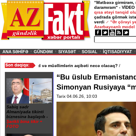
“Mətbəxə girmirəm,
daramıram“ - VİDEO
qısa ətəyi tənqid o
çadrada görmək istə
verdi
“Ər çörəyi 
Azərbaycanlı model
ious
ANA SƏHİFƏ
GÜNDƏM
SIYASƏT
SOSIAL
İQTISADIYYAT
 məktəb bağlandı - Şagird və müəllimlərin aqibəti necə olacaq?
/
“Bu üslub Ermənistand
Simonyan Rusiyaya “mə
Tarix 04.06.26, 10:03
Sabiq sədr
Almaniyada tikinti
biznesinə başlayıb -
Şərikli bina tikir +
FOTO