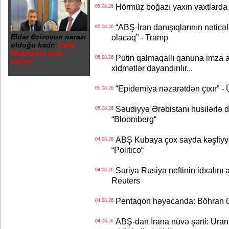
Hörmüz boğazı yaxın vaxtlarda 
05.08.26
“ABŞ-İran danışıqlarının nəticə
05.08.26
Eldar Əzizovun narazı
olacaq” - Tramp
olduğu kadr:
Xalid
Ələkbərov yola
Putin qalmaqallı qanuna imza at
05.08.26
salınır...
xidmətlər dayandırılır...
“Epidemiya nəzarətdən çıxır” -
05.08.26
Səudiyyə Ərəbistanı husilərlə da
05.08.26
“Bloomberg“
ABŞ Kubaya çox sayda kəşfiyyatç
04.08.26
“Politico“
Suriya Rusiya neftinin idxalını 
04.08.26
Reuters
Pentaqon həyəcanda: Böhran ü
04.08.26
ABŞ-dan İrana nüvə şərti: Uran eh
04.08.26