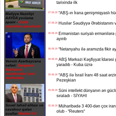
tarixində ilk
“ABŞ-ın İrana genişmiqyaslı hüc
07.08.26
Maliyyə Nazirliyi
AAYDA yoxlama
aparır -
Ciddi
Husilər Səudiyyə Ərəbistanını vu
07.08.26
yeyintilər aşkarlanıb
Ermənistan suriyalı ermənilərə p
06.08.26
ayırıb
“Netanyahu ilə aramızda fikir ayr
06.08.26
ABŞ Mərkəzi Kəşfiyyat İdarəsi g
06.08.26
Vensin Azərbaycana
yaradıb - Kuba üzrə
səfəri:
Zəngəzur
dəhlizinin
müzakirələri yeni
“ABŞ ilə İsrail İranı 48 saat ərzi
05.08.26
mərhələdə
Pezeşkian
Süni intellekt dünyanın ən güclü
05.08.26
sıraladı - SİYAHI
Sovet təhsil elitası və
Müharibədə 3 400-dən çox iranl
05.08.26
cavabsız qalan
olub - “Reuters“
suallar:
Rektor 6 il