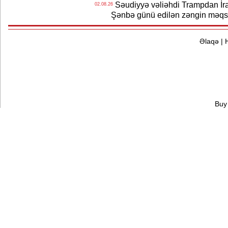
Səudiyyə vəliəhdi Trampdan İran
02.08.26
Şənbə günü edilən zəngin məqs
Əlaqə
|
Buy 