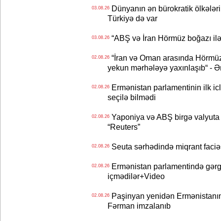
Dünyanın ən bürokratik ölkələri
03.08.26
Türkiyə də var
“ABŞ və İran Hörmüz boğazı ilə b
03.08.26
“İran və Oman arasında Hörmüz b
02.08.26
yekun mərhələyə yaxınlaşıb“ - Ə
Ermənistan parlamentinin ilk icl
02.08.26
seçilə bilmədi
Yaponiya və ABŞ birgə valyuta 
02.08.26
“Reuters”
Seuta sərhədində miqrant faciəsi
02.08.26
Ermənistan parlamentində gərgi
02.08.26
içmədilər+Video
Paşinyan yenidən Ermənistanın B
02.08.26
Fərman imzalanıb