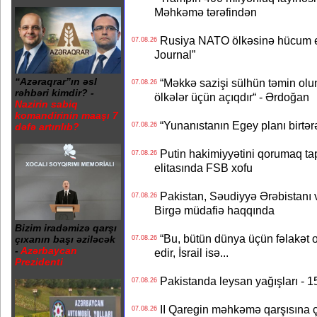
Məhkəmə tərəfindən
Rusiya NATO ölkəsinə hücum edə
07.08.26
Journal”
“Azəraqrar”ın əsl
“Məkkə sazişi sülhün təmin olu
07.08.26
rəhbəri kimdir? -
ölkələr üçün açıqdır“ - Ərdoğan
Nazirin sabiq
komandirinin maaşı 7
“Yunanıstanın Egey planı birtərə
07.08.26
dəfə artırılıb?
Putin hakimiyyətini qorumaq tapş
07.08.26
elitasında FSB xofu
Pakistan, Səudiyyə Ərəbistanı v
07.08.26
Birgə müdafiə haqqında
Bizim iradəmizə qarşı
“Bu, bütün dünya üçün fəlakət o
çıxanın başı əziləcək
07.08.26
-
Azərbaycan
edir, İsrail isə...
Prezidenti
Pakistanda leysan yağışları - 1
07.08.26
II Qaregin məhkəmə qarşısına çı
07.08.26