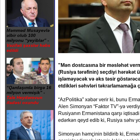
Məmməd Musayevlə
əlbir olub 100
milyonu “yeyiblər” -
Vəzifəli şəxslər həbs
edildi
"Mən dostcasına bir məsləhət verm
(Rusiya tərəfinin) seçdiyi hərəkət
işləməyəcək və əks təsir göstərəc
etdikləri səhvləri təkrarlamamağa 
“Qardaşımla birgə 16
milyon vermişik” -
Tale Heydərovun
“AzPolitika” xəbər verir ki, bunu Erm
ifadəsi oxundu
Alen Simonyan “Faktor TV”-yə verdiy
Rusiyanın Ermənistana qarşı iqtisadi
edərkən qeyd edib ki, Rusiya səhv yo
Simonyan həmçinin bildirib ki, Ermən