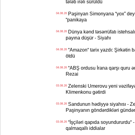
tələb irəli sürüldü
Paşinyan Simonyana “yox” deyib
04.08.26
“panikaya
Dünya kənd təsərrüfatı istehsalı
04.08.26
payına düşür - Siyahı
“Amazon“ tarix yazdı: Şirkətin ba
04.08.26
ötdü
“ABŞ ordusu İrana qarşı quru əmə
04.08.26
Rezai
Zelenski Umerovu yeni vəzifəyə t
03.08.26
Klimenkonu gətirdi
Sandunun hədiyyə siyahısı - Ze
03.08.26
Paşinyanın göndərdikləri gündə
“İşçiləri qapıda soyundururdu“ - 
03.08.26
qalmaqallı iddialar