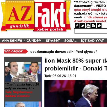
“Mətbəxə girmirəm,
daramıram“ - VİDEO
qısa ətəyi tənqid o
çadrada görmək istə
verdi
“Ər çörəyi 
Azərbaycanlı model
ious
ANA SƏHİFƏ
GÜNDƏM
SIYASƏT
SOSIAL
İQTISADIYYAT
 - Video
/
Azərbaycan nefti ucuzlaşmaqda davam edir - Yeni qiymə
İlon Mask 80% super d
problemlidir - Donald
Tarix 06.06.26, 15:01
“Qardaşımla birgə 16
milyon vermişik” -
Tale Heydərovun
ifadəsi oxundu