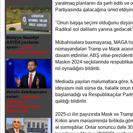
yaratmaq planlarını da şərh edib və 
Partiyasında qalacağına ümid etdiyini 
"Onun başqa seçimi olduğunu düşü
Radikal sol dəlilərin yanına gedəcək
Maliyyə Nazirliyi
Mübahisələrə baxmayaraq, MAGA hərə
AAYDA yoxlama
aparır -
Ciddi
nümayəndələri Tramp və Mask arasınd
yeyintilər aşkarlanıb
davam etdirirlər. ABŞ vitse-prezident
Maskın 2024 seçkilərində respublik
rol oynadığını bildirib.
Mediada yayılan məlumatlara görə, M
ideyasını irəli sürsə də, hələlik onu
Vensin Azərbaycana
başlamadığı və Respublikaçılar Part
səfəri:
Zəngəzur
qaldığı bildirilir.
dəhlizinin
müzakirələri yeni
mərhələdə
2025-ci ilin payızında Mask və Tramp 
Kirkin anım mərasimində birlikdə gö
əl sıxmışdılar. Onlar sonuncu dəfə 3