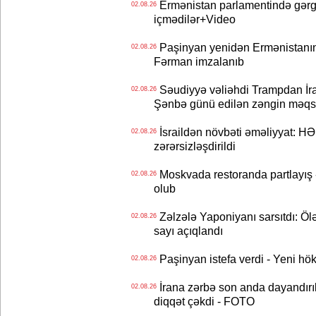
Ermənistan parlamentində gərgi
02.08.26
içmədilər+Video
Paşinyan yenidən Ermənistanın B
02.08.26
Fərman imzalanıb
Səudiyyə vəliəhdi Trampdan İran
02.08.26
Şənbə günü edilən zəngin məqs
İsraildən növbəti əməliyyat: HƏ
02.08.26
zərərsizləşdirildi
Moskvada restoranda partlayış
02.08.26
olub
Zəlzələ Yaponiyanı sarsıtdı: Öl
02.08.26
sayı açıqlandı
Paşinyan istefa verdi - Yeni hök
02.08.26
İrana zərbə son anda dayandırıl
02.08.26
diqqət çəkdi - FOTO