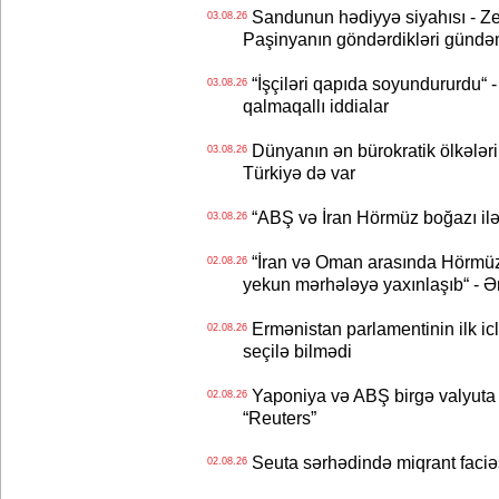
Sandunun hədiyyə siyahısı - Ze
03.08.26
Paşinyanın göndərdikləri gündə
“İşçiləri qapıda soyundururdu“ - 
03.08.26
qalmaqallı iddialar
Dünyanın ən bürokratik ölkələri
03.08.26
Türkiyə də var
“ABŞ və İran Hörmüz boğazı ilə b
03.08.26
“İran və Oman arasında Hörmüz b
02.08.26
yekun mərhələyə yaxınlaşıb“ - Ə
Ermənistan parlamentinin ilk icl
02.08.26
seçilə bilmədi
Yaponiya və ABŞ birgə valyuta 
02.08.26
“Reuters”
Seuta sərhədində miqrant faciəsi
02.08.26