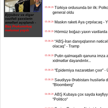
Türkiyə ordusunda bir ilk: Polk
05.08.26
general oldu
Eyyubov və digər
vəzifəli şəxslərin
Maskın raketi Aya çırpılacaq - 
əməlləri açıqlandı -
05.08.26
Baş Prokurorluq
məlumat yaydı
Hörmüz boğazı yaxın vaxtlarda 
05.08.26
“ABŞ-İran danışıqlarının nəticə
05.08.26
olacaq” - Tramp
Putin qalmaqallı qanuna imza at
05.08.26
xidmətlər dayandırılır...
“Epidemiya nəzarətdən çıxır” -
05.08.26
Səudiyyə Ərəbistanı husilərlə da
05.08.26
“Bloomberg“
ABŞ Kubaya çox sayda kəşfiyyatç
04.08.26
“Politico“