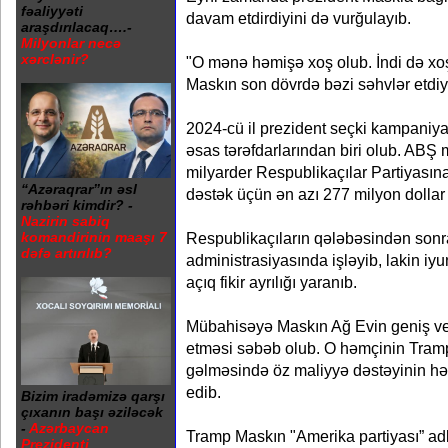
fəaliyyəti
davam etdirdiyini də vurğulayıb.
araşdırılacaq….-
Milyonlar necə
xərclənir?
"O mənə həmişə xoş olub. İndi də xo
Maskın son dövrdə bəzi səhvlər etdiyi
2024-cü il prezident seçki kampani
əsas tərəfdarlarından biri olub. ABŞ
milyarder Respublikaçılar Partiyasın
“Azəraqrar”ın əsl
dəstək üçün ən azı 277 milyon dollar 
rəhbəri kimdir? -
Nazirin sabiq
komandirinin maaşı 7
Respublikaçıların qələbəsindən son
dəfə artırılıb?
administrasiyasında işləyib, lakin iy
açıq fikir ayrılığı yaranıb.
Mübahisəyə Maskın Ağ Evin geniş ver
etməsi səbəb olub. O həmçinin Tramp
gəlməsində öz maliyyə dəstəyinin həll
edib.
Bizim iradəmizə qarşı
çıxanın başı əziləcək
-
Azərbaycan
Tramp Maskın "Amerika partiyası” adlı
Prezidenti