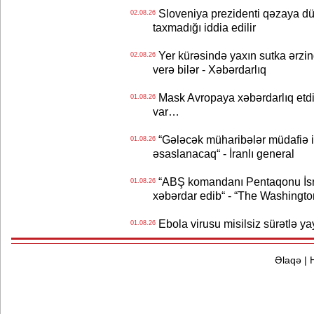
Sloveniya prezidenti qəzaya dü
02.08.26
taxmadığı iddia edilir
Yer kürəsində yaxın sutka ərzin
02.08.26
verə bilər - Xəbərdarlıq
Mask Avropaya xəbərdarlıq etdi
01.08.26
var…
“Gələcək müharibələr müdafiə iq
01.08.26
əsaslanacaq“ - İranlı general
“ABŞ komandanı Pentaqonu İsrai
01.08.26
xəbərdar edib“ - “The Washingto
Ebola virusu misilsiz sürətlə yay
01.08.26
Əlaqə
|