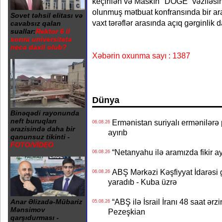
keçirilən və Maskın "DOGE” vəzifəsin
olunmuş mətbuat konfransında bir a
Sovet təhsil elitası və
vaxt tərəflər arasında açıq gərginlik 
cavabsız qalan
suallar:
Rektor 6 il
sonra universitetə
necə daxil olub?
Xəbərin oxunma sayı : 1387
Dünya
Binəqədi rayonunda
neft buruqları
Ermənistan suriyalı ermənilərə p
06.08.26
ərazisində daha bir
ayırıb
qanunsuz tikinti -
FOTO/VİDEO
“Netanyahu ilə aramızda fikir ayr
06.08.26
ABŞ Mərkəzi Kəşfiyyat İdarəsi g
06.08.26
yaradıb - Kuba üzrə
“ABŞ ilə İsrail İranı 48 saat ərzi
Anar Əlizadə-Mübariz
05.08.26
Mənsimov
Pezeşkian
qarşıdurması -