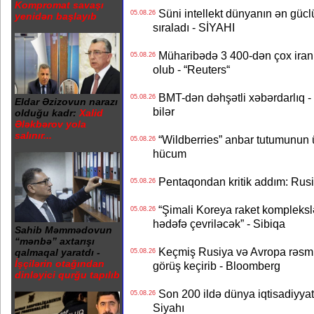
Kompromat savaşı
Süni intellekt dünyanın ən güclü
05.08.26
yenidən başlayıb
sıraladı - SİYAHI
Müharibədə 3 400-dən çox iranl
05.08.26
olub - “Reuters“
BMT-dən dəhşətli xəbərdarlıq - 
05.08.26
Eldar Əzizovun narazı
bilər
olduğu kadr:
Xalid
Ələkbərov yola
salınır...
“Wildberries” anbar tutumunun üçd
05.08.26
hücum
Pentaqondan kritik addım: Rusiy
05.08.26
“Şimali Koreya raket kompleksl
05.08.26
hədəfə çevriləcək” - Sibiqa
Sahib Məmmədovun
“mənbə” axtarışı
Keçmiş Rusiya və Avropa rəsmilə
qalmaqal yaratdı -
05.08.26
İşçilərin otağından
görüş keçirib - Bloomberg
dinləyici qurğu tapılıb
Son 200 ildə dünya iqtisadiyyatın
05.08.26
Siyahı