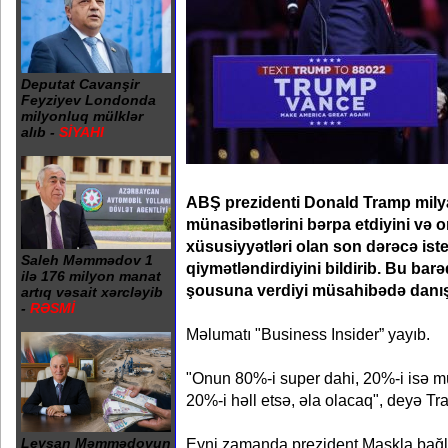
Deputat Cavanşir
Feyziyev Londonda
milyonluq mülklər
alıb -
SİYAHI
ABŞ prezidenti Donald Tramp milya
münasibətlərini bərpa etdiyini və 
xüsusiyyətləri olan son dərəcə iste
Saleh Məmmədov 1
qiymətləndirdiyini bildirib. Bu bar
ilə 176 milyon manat
şousuna verdiyi müsahibədə danış
artıq vəsait xərcləyib
-
RƏSMİ
Məlumatı "Business Insider” yayıb.
"Onun 80%-i super dahi, 20%-i isə m
20%-i həll etsə, əla olacaq", deyə Tra
Eyni zamanda prezident Maskla bağl
Leysan Məmmədovun