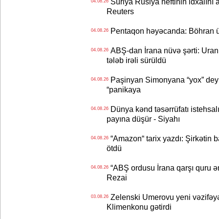
Suriya Rusiya neftinin idxalını 
04.08.26
Reuters
Pentaqon həyəcanda: Böhran ü
04.08.26
ABŞ-dan İrana nüvə şərti: Uran eh
04.08.26
tələb irəli sürüldü
Paşinyan Simonyana “yox” deyib
04.08.26
“panikaya
Dünya kənd təsərrüfatı istehsalı
04.08.26
payına düşür - Siyahı
“Amazon“ tarix yazdı: Şirkətin ba
04.08.26
ötdü
“ABŞ ordusu İrana qarşı quru əmə
04.08.26
Rezai
Zelenski Umerovu yeni vəzifəyə t
03.08.26
Klimenkonu gətirdi